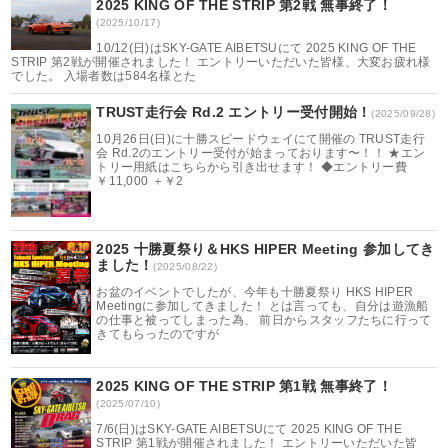
2025 KING OF THE STRIP 第2戦 無事終了！
(2025/10/17)
10/12(日)はSKY-GATE AIBETSUにて 2025 KING OF THE
STRIP 第2戦が開催されました！ エントリーいただいた皆様、大変お疲れ様
でした。 入場者数は584名様とた
TRUST走行会 Rd.2 エントリー受付開始！
(2025/09/28)
10月26日(日)に十勝スピードウェイにて開催の TRUST走行
会 Rd.2のエントリー受付が始まっております〜！！ ★エン
トリー用紙はこちらから引き出せます！ ◆エントリー費
￥11,000 ＋￥2
2025 十勝夏祭り＆HKS HIPER Meeting 参加してき
ました！
(2025/08/22)
お盆のイベントでしたが、今年も十勝夏祭り HKS HIPER
Meetingに参加してきました！ とは言っても、自分は遊漁船
の仕事と被ってしまった為、 前日からスタッフたちに行って
きてもらったのですが
2025 KING OF THE STRIP 第1戦 無事終了！
(2025/07/10)
7/6(日)はSKY-GATE AIBETSUにて 2025 KING OF THE
STRIP 第1戦が開催されました！ エントリーいただいた皆