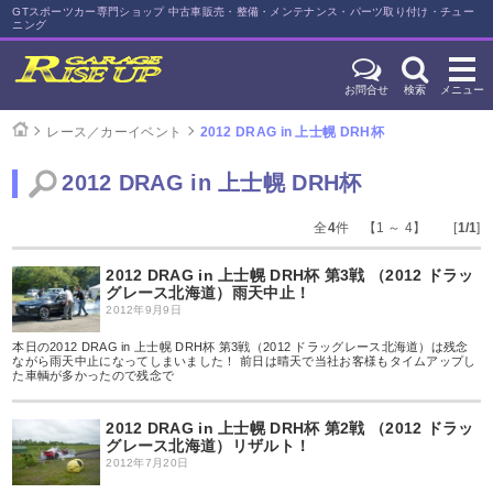
GTスポーツカー専門ショップ 中古車販売・整備・メンテナンス・パーツ取り付け・チュー
ニング
お問合せ
検索
メニュー
レース／カーイベント
2012 DRAG in 上士幌 DRH杯
2012 DRAG in 上士幌 DRH杯
全
4
件 【1 ～ 4】 [
1/1
]
2012 DRAG in 上士幌 DRH杯 第3戦 （2012 ドラッ
グレース北海道）雨天中止！
2012年9月9日
本日の2012 DRAG in 上士幌 DRH杯 第3戦（2012 ドラッグレース北海道）は残念
ながら雨天中止になってしまいました！ 前日は晴天で当社お客様もタイムアップし
た車輌が多かったので残念で
2012 DRAG in 上士幌 DRH杯 第2戦 （2012 ドラッ
グレース北海道）リザルト！
2012年7月20日