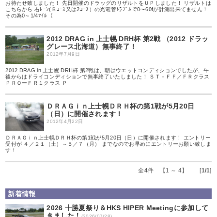
お待たせ致しました！ 先日開催のドラッグのリザルトをＵＰしました！ リザルトは
こちらから 右ﾚｰﾝ(Ｂｺｰｽ又は2ｺｰｽ）の光電管ﾄﾗﾌﾞﾙで0～60fが計測出来てません！
その為0～1/4ﾏｲﾙ（
2012 DRAG in 上士幌 DRH杯 第2戦 （2012 ドラッ
グレース北海道）無事終了！
2012年7月9日
2012 DRAG in 上士幌 DRH杯 第2戦は、朝はウエットコンディションでしたが、午
後からはドライコンディションで無事終了いたしました！ ＳＴ－ＦＦ／ＦＲクラス
ＰＲＯーＦＲ１クラス Ｐ
ＤＲＡＧｉｎ上士幌ＤＲＨ杯の第1戦が5月20日
（日）に開催されます！
2012年4月22日
ＤＲＡＧｉｎ上士幌ＤＲＨ杯の第1戦が5月20日（日）に開催されます！ エントリー
受付が ４／２１（土）～５／７（月） までなのでお早めにエントリーお願い致しま
す！
全
4
件 【1 ～ 4】 [
1/1
]
新着情報
2026 十勝夏祭り＆HKS HIPER Meetingに参加して
きました！
(2026/07/28)