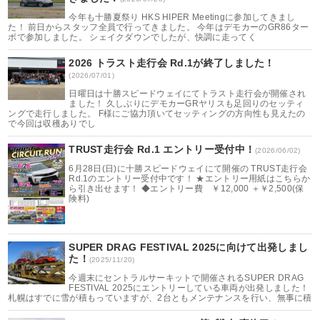
今年も十勝夏祭り HKS HIPER Meetingに参加してきまし
た！ 前日からスタッフ全員で行ってきました。 今年はデモカーのGR86ター
ボで参加しました。 シェイクダウンでしたが、快調に走ってく
2026 トラスト走行会 Rd.1が終了しました！
(2026/07/01)
日曜日は十勝スピードウェイにてトラスト走行会が開催され
ました！ 久しぶりにデモカーGRヤリスも足回りのセッティ
ングで走行しました。 F様にご協力頂いてセッティングの方向性も見えたの
で今回は収穫ありでし
TRUST走行会 Rd.1 エントリー受付中！
(2026/06/02)
6月28日(日)に十勝スピードウェイにて開催の TRUST走行会
Rd.1のエントリー受付中です！ ★エントリー用紙はこちらか
ら引き出せます！ ◆エントリー費 ￥12,000 ＋￥2,500(保
険料)
SUPER DRAG FESTIVAL 2025に向けて出発しまし
た！
(2025/11/20)
今週末にセントラルサーキットで開催されるSUPER DRAG
FESTIVAL 2025にエントリーしている車両が出発しました！
札幌はすでに雪が積もっていますが、2台ともメンテナンスを行い、無事に積