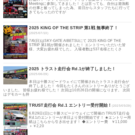
Meetingに参加してきました！ とは言っても、自分は遊漁船
の仕事と被ってしまった為、 前日からスタッフたちに行って
きてもらったのですが
2025 KING OF THE STRIP 第1戦 無事終了！
(2025/07/10)
7/6(日)はSKY-GATE AIBETSUにて 2025 KING OF THE
STRIP 第1戦が開催されました！ エントリーいただいた皆
様、大変お疲れ様でした。 入場者数は537名様とたくさ
2025 トラスト走行会 Rd.1が終了しました！
(2025/06/29)
本日は十勝スピードウェイにて開催されたトラスト走行会が
終了しました！ 今回もたくさんのエントリーありがとうござ
いました。 皆様お疲れ様でした！ 次回は10月26日の開催になります。 次回
はデモカーも持
TRUST走行会 Rd.1 エントリー受付開始！
(2025/05/29)
6月29日(日)に十勝スピードウェイにて開催の TRUST走行会
Rd.1のエントリーが本日より受付開始です！ ★エントリー用
紙はこちらから引き出せます！ ◆エントリー費 ￥11,000
＋￥2,20