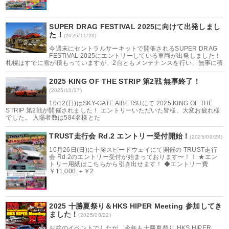
SUPER DRAG FESTIVAL 2025に向けて出発しまし
た！
(2025/11/20)
今週末にセントラルサーキットで開催されるSUPER DRAG
FESTIVAL 2025にエントリーしている車両が出発しました！
札幌はすでに雪が積もっていますが、2台ともメンテナンスを行い、無事に積
2025 KING OF THE STRIP 第2戦 無事終了！
(2025/10/17)
10/12(日)はSKY-GATE AIBETSUにて 2025 KING OF THE
STRIP 第2戦が開催されました！ エントリーいただいた皆様、大変お疲れ様
でした。 入場者数は584名様とた
TRUST走行会 Rd.2 エントリー受付開始！
(2025/09/28)
10月26日(日)に十勝スピードウェイにて開催の TRUST走行
会 Rd.2のエントリー受付が始まっております〜！！ ★エン
トリー用紙はこちらから引き出せます！ ◆エントリー費
￥11,000 ＋￥2
2025 十勝夏祭り＆HKS HIPER Meeting 参加してき
ました！
(2025/08/22)
お盆のイベントでしたが、今年も十勝夏祭り HKS HIPER