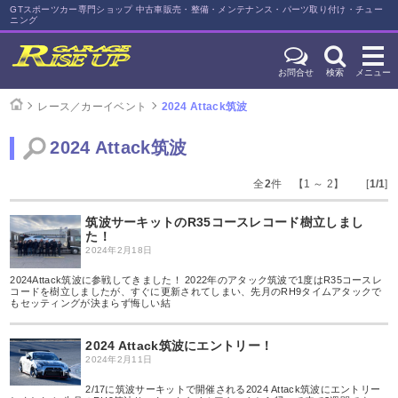
GTスポーツカー専門ショップ 中古車販売・整備・メンテナンス・パーツ取り付け・チュー
ニング
お問合せ
検索
メニュー
レース／カーイベント
2024 Attack筑波
2024 Attack筑波
全
2
件 【1 ～ 2】 [
1/1
]
筑波サーキットのR35コースレコード樹立しまし
た！
2024年2月18日
2024Attack筑波に参戦してきました！ 2022年のアタック筑波で1度はR35コースレ
コードを樹立しましたが、すぐに更新されてしまい、先月のRH9タイムアタックで
もセッティングが決まらず悔しい結
2024 Attack筑波にエントリー！
2024年2月11日
2/17に筑波サーキットで開催される2024 Attack筑波にエントリー