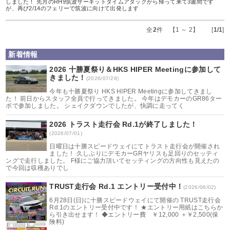
しました！ 先月のRH9筑波サーキットタイムアタックから帰って来て3週間です
が、再び2/14のフェリーで筑波に向けて出発します
全
2
件 【1 ～ 2】 [
1/1
]
新着情報
2026 十勝夏祭り＆HKS HIPER Meetingに参加して
きました！
(2026/07/28)
今年も十勝夏祭り HKS HIPER Meetingに参加してきまし
た！ 前日からスタッフ全員で行ってきました。 今年はデモカーのGR86ター
ボで参加しました。 シェイクダウンでしたが、快調に走ってく
2026 トラスト走行会 Rd.1が終了しました！
(2026/07/01)
日曜日は十勝スピードウェイにてトラスト走行会が開催され
ました！ 久しぶりにデモカーGRヤリスも足回りのセッティ
ングで走行しました。 F様にご協力頂いてセッティングの方向性も見えたの
で今回は収穫ありでし
TRUST走行会 Rd.1 エントリー受付中！
(2026/06/02)
6月28日(日)に十勝スピードウェイにて開催の TRUST走行会
Rd.1のエントリー受付中です！ ★エントリー用紙はこちらか
ら引き出せます！ ◆エントリー費 ￥12,000 ＋￥2,500(保
険料)