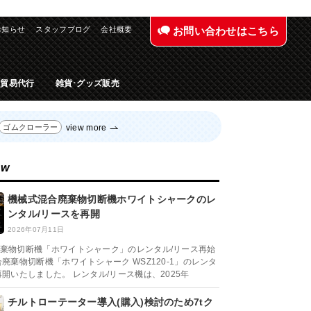
お知らせ
スタッフブログ
会社概要
お問い合わせはこちら
入貿易代行
雑貨･グッズ販売
view more
ゴムクローラー
ew
機械式混合廃棄物切断機ホワイトシャークのレ
ンタル/リースを再開
2026年07月11日
棄物切断機「ホワイトシャーク」のレンタル/リース再始
合廃棄物切断機「ホワイトシャーク WSZ120-1」のレンタ
再開いたしました。 レンタル/リース機は、2025年
チルトローテーター導入(購入)検討のため7tク