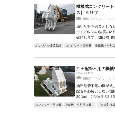
機械式コンクリート
ス】 ※終了
機械式コンクリート小
油圧配管を必要としな
ート20N/㎟の強度の2
破砕します。開口幅､
オリジナル開発製品
コンクリート圧砕機
小割機（小割
油圧配管不用の機械
2016年6月18日
機械式コンクリート小
油圧配管不用の機械式
配管を必要としない機
20N/mm2の強度の2.
コンクリート圧砕機
小割機（小割圧砕機）
【破砕】機械