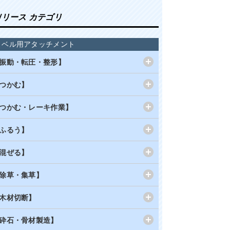
/リース カテゴリ
ョベル用アタッチメント
振動・転圧・整形】
つかむ】
つかむ・レーキ作業】
ふるう】
混ぜる】
除草・集草】
木材切断】
砕石・骨材製造】