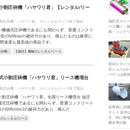
小割圧砕機「ハヤワリ君」【レンタル/リー
油圧式スイー
割圧砕機「ハヤワリ君」 ※レンタル/リース終了製品
ース機に、油圧
い機械式圧砕機であるにも関わらず、普通コンクリ
装・コンクリ
.5倍の50N/㎟の破砕力があり、掴んだものは確実に
開閉速度も最高域の商品です。
圧砕機）
【破砕】機械のレンタル/リース
草刈りディス
圧ショベル0.
ーマンは肩掛
式小割圧砕機「ハヤワリ君」リース機増台
割圧砕機「ハヤワリ君」 ※レンタル/リース終了製品
小割圧砕機「ハヤワリ君」全国リース機増台 油圧
械式圧砕機であるにも関わらず、普通コンクリート
災害時に活躍
5倍の50N/mm2の破砕力があり、掴んだ
ケット 近年
す。特に局地
のレンタル/リース
降水帯の発