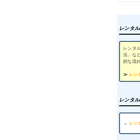
レンタル
レンタ
法」な
的な流
≫
レン
レンタル
→
レン