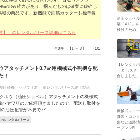
50N/㎟の破砕力があり、掴んだものは確実に破砕し
高域の商品です。新機能で鉄筋カッターも標準装
油圧ショベル0
製「X12」
検討のため、
君】」のレンタル/リース詳細はこちら
全
3
件 【1 ～ 3】 [
1/1
]
【レンタル/リ
ウアタッチメント0.7㎥用機械式小割機を配
ーター/スチ
た！
台しました。
割圧砕機「ハヤワリ君」 ※レンタル/リース終了製品
ックホウ（油圧ショベル）アタッチメントの機械式
機ハヤワリのご依頼頂きましたので、配送し取付を
用の油圧配管が不要でバ
機械式スイー
舗装・コンク
のレンタル/リース
集など道路清
ープマンR