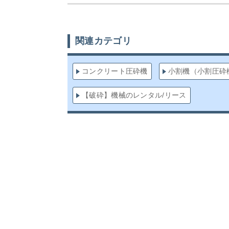
関連カテゴリ
コンクリート圧砕機
小割機（小割圧砕
【破砕】機械のレンタル/リース