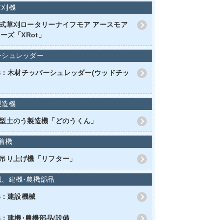
草刈機
式草刈ロータリーナイフモア アースモア
ーズ「XRot」
ーシュレッダー
RS：木材チッパーシュレッダー(ウッドチッ
製造機
型土のう製造機「どのうくん」
着機
吊り上げ機「リフター」
械、建機･農機部品
RS：建設機械
S：建機･農機部品/設備