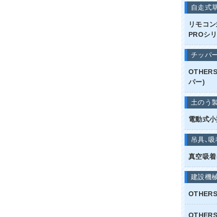
自走式
リモコン
PROシリ
チッパ
OTHE
パー)
土のう
電動式小
吊具､吸
真空吸着
建設機
OTHE
OTHER