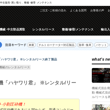
中古販売･買い取り、整備･修理･メンテナンス
ご注文･ご依頼の流れ
よくある質問
お客様の声
機械･中古部品買取
レンタル/リース
整備/修理/メンテナンス
輸出
注目キーワード
林業
チルトローテーター対応製品
除草･集草
バケット
what's n
ハヤワリ君」 ※レンタル/リース終了製品
機械のレンタル/リース
機「ハヤワリ君」 ※レンタル/リー
機械式混合廃
動 機械式混
ル/リースを
ト小割圧砕機！
式圧砕機であるにも関わらず、普通コンクリー