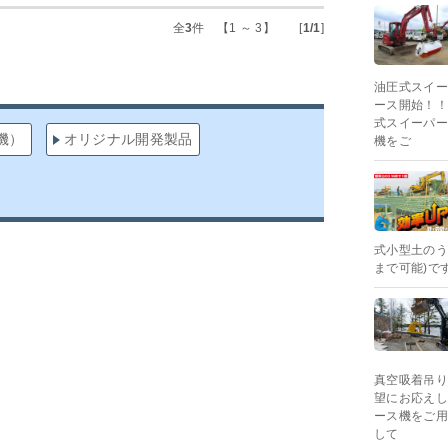
全
3
件 【1 ～ 3】 [
1/1
]
油圧式スイー
ース開始！！
式スイーパー
機）
オリジナル開発製品
機をご
式小型土のう
まで可能)です
真空吸着吊り
望にお応えし
ース機をご用
して