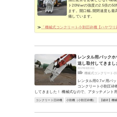
ト20N/㎟の強度の2.5倍の
ます。開口幅､開閉速度も最
備しています。
≫
「機械式コンクリート小割圧砕機【ハヤワリ
レンタル用バックホ
送し取付してきまし
2017年6月13日
機械式コンクリート小
レンタル用0.7㎥用バ
コンクリート小割圧砕
してきました！ 機械式なので、アタッチメント
コンクリート圧砕機
小割機（小割圧砕機）
【破砕】機械