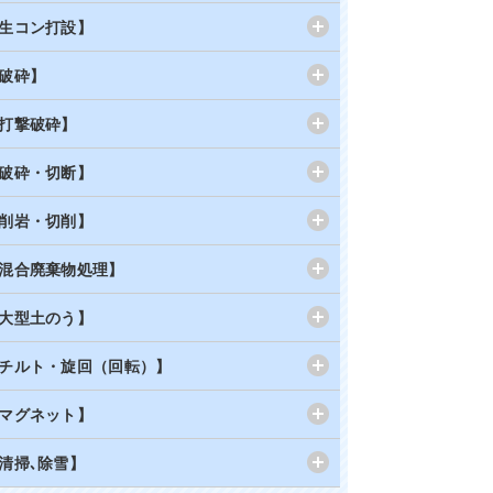
生コン打設】
破砕】
打撃破砕】
破砕・切断】
削岩・切削】
混合廃棄物処理】
大型土のう】
チルト・旋回（回転）】
マグネット】
清掃､除雪】