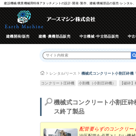
建設機械/農業機械用特殊アタッチメントの設計･開発･製作、建械/農械部品の販売･レンタル、
建機開発/販売
建機･農機部品販売
中古機械･中古部品販売
中古
レンタル/リース
機械式コンクリート小割圧砕機「
コンクリート圧砕機
小割機（小割圧砕機）
【破砕】
機械式コンクリート小割圧砕
ス終了製品
配管要らずのコンクリー
油圧配管を必要としない機械