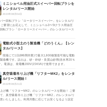
ミニショベル用油圧式スイーパー回転ブラシを
レンタル/リース開始
2023年08月04日
パー回転ブラシ「ロータリースイーパー」をレンタル/リ
 ご要望にお応えして、ミニショベル3〜5tクラス用油圧
回転ブラシ「ロータリースイーパー」のレンタル/リース
電動式小型土のう製造機「どのうくん」【レン
タル/リース】
現場にて1日(8時間作業)で最大1,800個製造可能な電動
製造機です。詰土は、砂・砕砂・良質山砂用(含水率20％
。電源は、発電機200V(15KVA)で使用できます。
真空吸着吊り上げ機「リフターMK2」をレンタ
ル/リース開始！
2022年06月21日
上げ機「リフターMK2」のレンタル/リースを開始！ ご要
て、真空吸着吊り上げ機「リフターMK2」のレンタル/リ
意いたしました。利用月数に応じてお安くなるよう設定