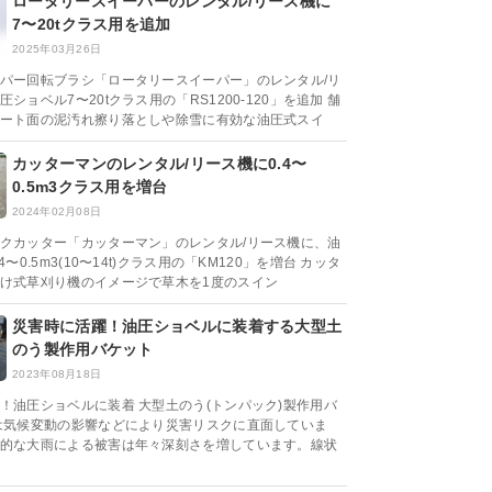
ロータリースイーパーのレンタル/リース機に
7〜20tクラス用を追加
2025年03月26日
パー回転ブラシ「ロータリースイーパー」のレンタル/リ
ショベル7〜20tクラス用の「RS1200-120」を追加 舗
ート面の泥汚れ擦り落としや除雪に有効な油圧式スイ
カッターマンのレンタル/リース機に0.4〜
0.5m3クラス用を増台
2024年02月08日
クカッター「カッターマン」のレンタル/リース機に、油
4〜0.5m3(10〜14t)クラス用の「KM120」を増台 カッタ
け式草刈り機のイメージで草木を1度のスイン
災害時に活躍！油圧ショベルに装着する大型土
のう製作用バケット
2023年08月18日
！油圧ショベルに装着 大型土のう(トンパック)製作用バ
は気候変動の影響などにより災害リスクに直面していま
的な大雨による被害は年々深刻さを増しています。線状