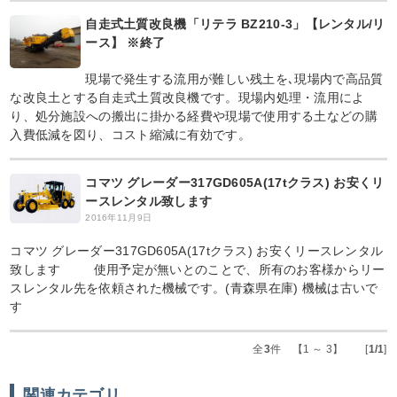
自走式土質改良機「リテラ BZ210-3」【レンタル/リ
ース】 ※終了
現場で発生する流用が難しい残土を､現場内で高品質
な改良土とする自走式土質改良機です。現場内処理・流用によ
り、処分施設への搬出に掛かる経費や現場で使用する土などの購
入費低減を図り、コスト縮減に有効です。
コマツ グレーダー317GD605A(17tクラス) お安くリ
ースレンタル致します
2016年11月9日
コマツ グレーダー317GD605A(17tクラス) お安くリースレンタル
致します 使用予定が無いとのことで、所有のお客様からリー
スレンタル先を依頼された機械です。(青森県在庫) 機械は古いで
す
全
3
件 【1 ～ 3】 [
1/1
]
関連カテゴリ