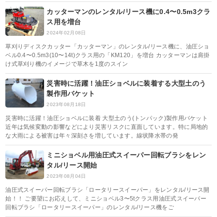
カッターマンのレンタル/リース機に0.4〜0.5m3クラ
ス用を増台
2024年02月08日
草刈りディスクカッター「カッターマン」のレンタル/リース機に、油圧ショ
ベル0.4〜0.5m3(10〜14t)クラス用の「KM120」を増台 カッターマンは肩掛
け式草刈り機のイメージで草木を1度のスイン
災害時に活躍！油圧ショベルに装着する大型土のう
製作用バケット
2023年08月18日
災害時に活躍！油圧ショベルに装着 大型土のう(トンパック)製作用バケット
近年は気候変動の影響などにより災害リスクに直面しています。特に局地的
な大雨による被害は年々深刻さを増しています。線状降水帯の発
ミニショベル用油圧式スイーパー回転ブラシをレン
タル/リース開始
2023年08月04日
油圧式スイーパー回転ブラシ「ロータリースイーパー」をレンタル/リース開
始！！ ご要望にお応えして、ミニショベル3〜5tクラス用油圧式スイーパー
回転ブラシ「ロータリースイーパー」のレンタル/リース機をご