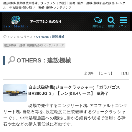
建設機械/農業機械用特殊アタッチメントの設計･開発･製作、建械/農械部品の販売･レンタ
ル、中古販売･買い取り、整備･修理･メンテナンス
お問合せ
検索
メニュー
レンタル/リース
OTHERS：建設機械
建設機械、建機･農機部品のレンタル/リース
OTHERS：建設機械
全
3
件 【1 ～ 3】 [
1/1
]
自走式破砕機(ジョークラッシャー)「ガラパゴス
BR380JG-3」【レンタル/リース】 ※終了
現場で発生するコンクリート塊､アスファルトコンク
リート塊､自然石等を､設定粒度に圧裂破砕するジョークラッシャ
ーです。中間処理施設への搬出に掛かる経費や現場で使用する砕
石や土などの購入費低減に有効です。