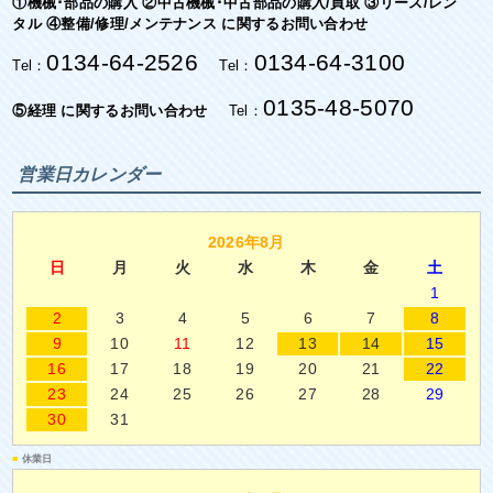
①機械･部品の購入 ②中古機械･中古部品の購入/買取 ③リース/レン
タル ④整備/修理/メンテナンス に関するお問い合わせ
0134-64-2526
0134-64-3100
Tel：
Tel：
0135-48-5070
⑤経理 に関するお問い合わせ
Tel：
営業日カレンダー
2026年8月
日
月
火
水
木
金
土
1
2
3
4
5
6
7
8
9
10
11
12
13
14
15
16
17
18
19
20
21
22
23
24
25
26
27
28
29
30
31
■
休業日