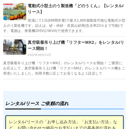
電動式小型土のう製造機「どのうくん」【レンタル/
リース】
現場にて1日(8時間作業)で最大1,800個製造可能な電動式小型
土のう製造機です。詰土は、砂・砕砂・良質山砂用(含水率20％まで可能)で
す。電源は、発電機200V(15KVA)で使用できます。
真空吸着吊り上げ機「リフターMK2」をレンタル/リ
ース開始！
2022年06月21日
真空吸着吊り上げ機「リフターMK2」のレンタル/リースを開始！ ご要望に
お応えして、真空吸着吊り上げ機「リフターMK2」のレンタル/リース機をご
用意いたしました。利用月数に応じてお安くなるよう設定して
レンタル/リース ご依頼の流れ
レンタル/リースの「お申し込み方法」「お支払い方法」な
ど、お問い合わせ〜納品〜お支払いまでの基本的な流れを