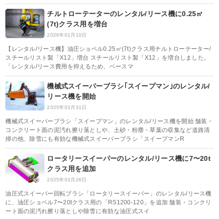
チルトローテーターのレンタル/リース機に0.25㎥
(7t)クラス用を増台
2026年01月10日
【レンタル/リース機】油圧ショベル0.25㎥(7t)クラス用チルトローテーター/
スチールリスト製「X12」増台 スチールリスト製「X12」を増台しました。
「レンタル/リース費用を抑えるため、ベースマ
機械式スイーパーブラシ｢スイープマン｣のレンタル/
リース機を開始
2025年03月31日
機械式スイーパーブラシ「スイープマン」のレンタル/リース機を開始 舗装・
コンクリート面の泥汚れ擦り落としや、土砂・粉塵・草葉の収集など道路清
掃の他、除雪にも有効な機械式スイーパーブラシ「スイープマンR
ロータリースイーパーのレンタル/リース機に7〜20t
クラス用を追加
2025年03月26日
油圧式スイーパー回転ブラシ「ロータリースイーパー」のレンタル/リース機
に、油圧ショベル7〜20tクラス用の「RS1200-120」を追加 舗装・コンクリ
ート面の泥汚れ擦り落としや除雪に有効な油圧式スイ