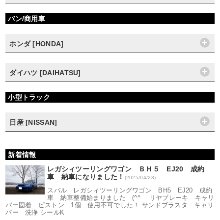
バン/商用車
ホンダ [HONDA]
ダイハツ [DAIHATSU]
小型トラック
日産 [NISSAN]
新着情報
レガシィツーリングワゴン ＢＨ５ EJ20 成約
車 納車になりました！
(2025/04/23)
スバル レガシィツーリングワゴン BH5 EJ20 成約
車 納車整備始まりました (^^ゞ リヤブレーキ キャリ
パー固着 ピストン 1個 使用不可でした！ サンドブラスタ キャリ
パー 洗浄 シールK