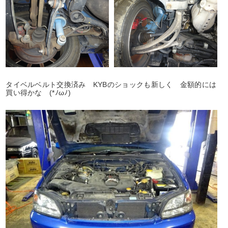
タイベルベルト交換済み KYBのショックも新しく 金額的には
買い得かな (*ﾉωﾉ)