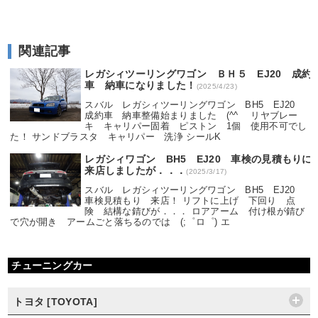
関連記事
レガシィツーリングワゴン ＢＨ５ EJ20 成約
車 納車になりました！
(2025/4/23)
スバル レガシィツーリングワゴン BH5 EJ20
成約車 納車整備始まりました (^^ゞ リヤブレー
キ キャリパー固着 ピストン 1個 使用不可でし
た！ サンドブラスタ キャリパー 洗浄 シールK
レガシィワゴン BH5 EJ20 車検の見積もりに
来店しましたが．．．
(2025/3/17)
スバル レガシィツーリングワゴン BH5 EJ20
車検見積もり 来店！ リフトに上げ 下回り 点
険 結構な錆びが．．． ロアアーム 付け根が錆び
で穴が開き アームごと落ちるのでは (;゜ロ゜) エ
チューニングカー
トヨタ [TOYOTA]