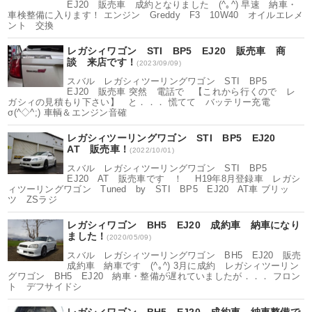
EJ20 販売車 成約となりました (^｡^) 早速 納車・
車検整備に入ります！ エンジン Greddy F3 10W40 オイルエレメ
ント 交換
レガシィワゴン STI BP5 EJ20 販売車 商
談 来店です！
(2023/09/09)
スバル レガシィツーリングワゴン STI BP5
EJ20 販売車 突然 電話で 【これから行くので レ
ガシィの見積もり下さい】 と．．． 慌てて バッテリー充電
σ(^◇^;) 車輌＆エンジン音確
レガシィツーリングワゴン STI BP5 EJ20
AT 販売車！
(2022/10/01)
スバル レガシィツーリングワゴン STI BP5
EJ20 AT 販売車です ！ H19年8月登録車 レガシ
ィツーリングワゴン Tuned by STI BP5 EJ20 AT車 ブリッ
ツ ZSラジ
レガシィワゴン BH5 EJ20 成約車 納車になり
ました！
(2020/05/09)
スバル レガシィツーリングワゴン BH5 EJ20 販売
成約車 納車です (^｡^) 3月に成約 レガシィツーリン
グワゴン BH5 EJ20 納車・整備が遅れていましたが．．． フロン
ト デフサイドシ
レガシィワゴン BH5 EJ20 成約車 納車整備で