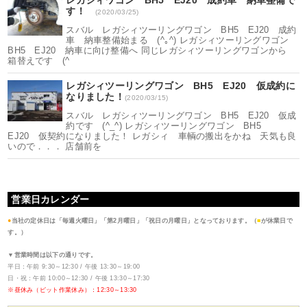
す！
(2020/03/25)
スバル レガシィツーリングワゴン BH5 EJ20 成約
車 納車整備始まる (^｡^) レガシィツーリングワゴン
BH5 EJ20 納車に向け整備へ 同じレガシィツーリングワゴンから
箱替えです (^
レガシィツーリングワゴン BH5 EJ20 仮成約に
なりました！
(2020/03/15)
スバル レガシィツーリングワゴン BH5 EJ20 仮成
約です (^_^) レガシィツーリングワゴン BH5
EJ20 仮契約になりました！ レガシィ 車輌の搬出をかね 天気も良
いので．．． 店舗前を
営業日カレンダー
●
当社の定休日は「毎週火曜日」「第2月曜日」「祝日の月曜日」となっております。（
■
が休業日で
す。）
▼営業時間は以下の通りです。
平日：午前 9:30～12:30 / 午後 13:30～19:00
日・祝：午前 10:00～12:30 / 午後 13:30～17:30
※昼休み（ピット作業休み）：12:30～13:30