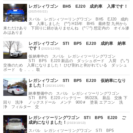
レガシィワゴン BH5 EJ20 成約車 入庫です！
(2025/03/22)
スバル レガシィツーリングワゴン BH5 EJ20 成約
車 入庫しました (^^) H15年 BH5 最終型 九州から
来ただけあり 下回りに錆がありませんね (^▽^) 想定内の オイル滲
みはありま
レガシィワゴン STI BP5 EJ20 成約車 納車
です！
(2023/12/09)
仮納車中の スバル レガシィツーリングワゴン
STI BP5 EJ20 新品の ダッシュボード 入荷 (^｡^)
交換のため 入庫になりました！ ひび割れと剥がれている ダッシュ
ボード を．．． 取
レガシィワゴン STI BP5 EJ20 仮納車になり
ました！
(2023/11/05)
納車整備中の スバル レガシィツーリングワゴン
STI BP5 EJ20 バッテリー 95D23L 新品 交換 下
回り 洗浄 ノックスドール メンテ 900＃ 塗装 エアコン 洗
浄 フィルター 交
レガシィツーリングワゴン STI BP5 EJ20 ご
成約になりました！
(2023/10/13)
スバル レガシィツーリングワゴン STI BP5