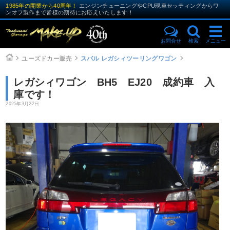
1985年の開業から40周年！
エンジンチューニングやCPU現車セッティングからワ
ンオフ製作まで皆様の期待にお応えいたします！
お問合せ
検索
メニュー
ユーズドカー販売
スバル レガシィツーリングワゴン
レガシィワゴン BH5 EJ20 成約車 入
庫です！
2025年3月22日