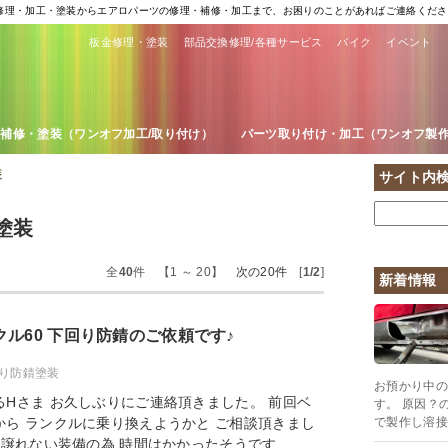
金修理・加工・塗装からエアロパーツの修理・補修・加工まで、お困りのことがあればご連絡くださ
板金修理・塗装
部品交換修理/各種サービス
バイク
イベント
補修・塗装（ワンオフ加工/取り付け）
パーツ取り付け・加工（ワンオフ製
装
サイト内
塗装
全
40
件 【1 ～ 20】
次の20件
[
1/2
]
新着情報
ル60 下回り防錆のご依頼です♪
り防錆塗装
お預かり中の
Hさま お久しぶりにご連絡頂きました。 前回ベ
す。 原因？
ら ランクルに乗り換えようかと ご相談頂きまし
で製作し溶接
 譲れない装備の為 時間はかかったそうです