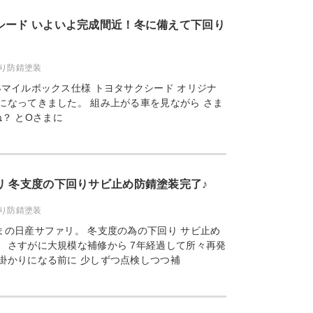
シード いよいよ完成間近！冬に備えて下回り
り防錆塗装
Sマイルボックス仕様 トヨタサクシード オリジナ
になってきました。 組み上がる車を見ながら さま
？ とOさまに
リ 冬支度の下回りサビ止め防錆塗装完了♪
り防錆塗装
まの日産サファリ。 冬支度の為の下回り サビ止め
 さすがに大規模な補修から 7年経過して所々再発
掛かりになる前に 少しずつ点検しつつ補