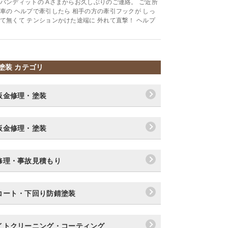
バンディットの Aさまからお久しぶりのご連絡。 ご近所
車の ヘルプで牽引したら 相手の方の牽引フックが しっ
て無くて テンションかけた途端に 外れて直撃！ ヘルプ
塗装 カテゴリ
板金修理・塗装
板金修理・塗装
修理・事故見積もり
コート・下回り防錆塗装
イトクリーニング・コーティング