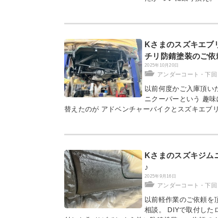
Kさまのスズキエブ
チリ防錆塗装のご依
2025年10月20日
アンダーコート・下回
以前何度かご入庫頂いた
ニクーパーという 趣味
替えたのが アドベンチャーバイクとスズキエブリ
Kさまのスズキジム
♪
2025年9月16日
アンダーコート・下回
以前軽作業のご依頼を頂
相談。 DIYで取付し