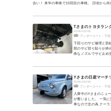
合い！ 来年の車検で10回目の車検。 日頃から
Tさまのトヨタランク
2023年12月16日
アンダーコート・下回
下回りのサビ修理と防錆
部のサビ切り貼りが終わ
殊なノズルでサビ止め塗
Yさまの日産マーチ
2023年10月24日
アンダーコート・下回
入庫中のYさまのニュー
が整いました。 一気に
車なので念の為 クーラ