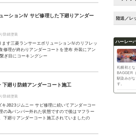
ューションⅣ サビ修理した下廻りアンダー
陸送／レ
り防錆塗装
ハーレーバ
ります三菱ランサーエボリューションⅣのリフレッ
食修理が終わりアンダーコートを塗布 外装にアン
繋ぎ目にコーキングシー
札幌初とな
BAGGER
馴染みがな
す。
ー 下廻り防錆アンダーコート施工
り防錆塗装
キJB23ジムニー サビ修理に続いてアンダーコー
修理の為バンパー外れた状態ですので後はマフラー
 。下廻りアンダーコート施工されていましたの