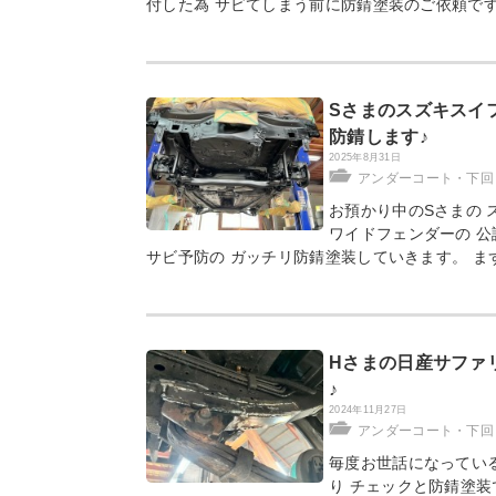
付した為 サビてしまう前に防錆塗装のご依頼です
Sさまのスズキスイ
防錆します♪
2025年8月31日
アンダーコート・下回
お預かり中のSさまの 
ワイドフェンダーの 公
サビ予防の ガッチリ防錆塗装していきます。 ま
Hさまの日産サファ
♪
2024年11月27日
アンダーコート・下回
毎度お世話になっている
り チェックと防錆塗装