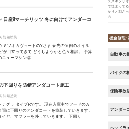
スズキソリオ
で埋まってる
かりと刺さっ
の
ン 日産⁈マーチリッツ 冬に向けてアンダーコ
り防錆塗装
板金修理･
 ミツオカヴュートのYさま 春先の恒例のオイル
ビが目立ってきて どうしようかと色々相談。 予算
自動車の
のニューマシン購
バイクの
Rの下回りを防錆アンダコート施工
保険事故
り防錆塗装
ンテグラ タイプRです。 現在入庫中でフードのカ
アンダー
合間に下回りのアンダコートを塗装していきます。
タイヤ、マフラーを外していきます。 下回り
ヘッドラ