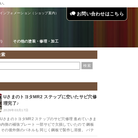
い。
インフォメーション（ショップ案内）
お問い合わせはこちら
作）
その他の塗装・修理・加工
検索
UさまのトヨタMR2 ステップに空いたサビ穴修
理完了♪
2026年03月17日
UさまのトヨタMR2 ステップのサビ穴修理 進めていきま
の内側の補強プレート 一部サビで欠損していたので 鋼板
 その後外側のパネルも 同じく鋼板で製作し溶接。 パテ