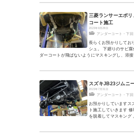
三菱ランサーエボリ
コート施工
2023年9月28日
アンダーコート・下回
長らくお預かりしてお
シュ。 下廻りのサビ腐
ダーコートが飛ばないようにマスキングし、溶接
スズキJB23ジムニ
2023年7月31日
アンダーコート・下回
お預かりしていますスズ
ト施工していきます 
を脱着してマスキング