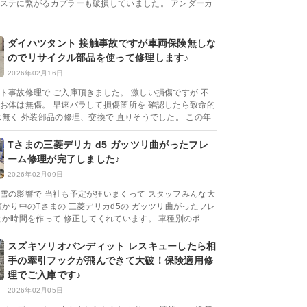
ステに繋がるカプラーも破損していました。 アンダーカ
ダイハツタント 接触事故ですが車両保険無しな
のでリサイクル部品を使って修理します♪
2026年02月16日
ト事故修理で ご入庫頂きました。 激しい損傷ですが 不
お体は無傷。 早速バラして損傷箇所を 確認したら致命的
は無く 外装部品の修理、交換で 直りそうでした。 この年
Tさまの三菱デリカ d5 ガッツリ曲がったフレ
ーム修理が完了しました♪
2026年02月09日
雪の影響で 当社も予定が狂いまくって スタッフみんな大
預かり中のTさまの 三菱デリカd5の ガッツリ曲がったフレ
とか時間を作って 修正してくれています。 車種別のボ
スズキソリオバンディット レスキューしたら相
手の牽引フックが飛んできて大破！保険適用修
理でご入庫です♪
2026年02月05日