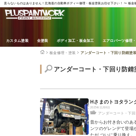
直らないものはありません！北海道の自動車ボディー修理・板金塗装お任せ下さい！ 〜 板
カスタム塗装
全塗装
ボディ加工・板金加工
エアロパーツ修理・
板金修理・塗装
アンダーコート・下回り防錆塗
アンダーコート・下回り防錆
Hさまのトヨタランク
2025年11月8日
アンダーコート・下回
昔からお付き合いのある
ンツのゲレンデて登場か
たが ついに乗り換え。