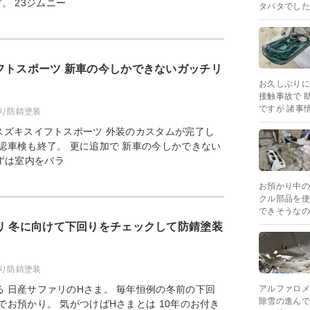
。 23ジムニー
タバタでした
フトスポーツ 新車の今しかできないガッチリ
お久しぶりに
接触事故で 
ですが 諸事
り防錆塗装
スズキスイフトスポーツ 外装のカスタムが完了し
認車検も終了。 更に追加で 新車の今しかできない
ずは室内をバラ
お預かり中の
クル部品を使
できそうなの
リ 冬に向けて下回りをチェックして防錆塗装
り防錆塗装
 日産サファリのHさま。 毎年恒例の冬前の下回
アルファロメ
除雪の進んで
でお預かり。 気がつけばHさまとは 10年のお付き