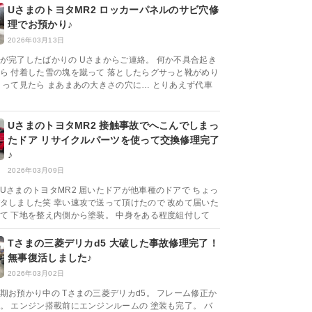
UさまのトヨタMR2 ロッカーパネルのサビ穴修
理でお預かり♪
2026年03月13日
が完了したばかりの Uさまからご連絡。 何か不具合起き
ら 付着した雪の塊を蹴って 落としたらグサっと靴がめり
くって見たら まあまあの大きさの穴に… とりあえず代車
UさまのトヨタMR2 接触事故でへこんでしまっ
たドア リサイクルパーツを使って交換修理完了
♪
2026年03月09日
UさまのトヨタMR2 届いたドアが他車種のドアで ちょっ
タしました笑 幸い速攻で送って頂けたので 改めて届いた
て 下地を整え内側から塗装。 中身をある程度組付して
Tさまの三菱デリカd5 大破した事故修理完了！
無事復活しました♪
2026年03月02日
期お預かり中の Tさまの三菱デリカd5。 フレーム修正か
。 エンジン搭載前にエンジンルームの 塗装も完了。 バ