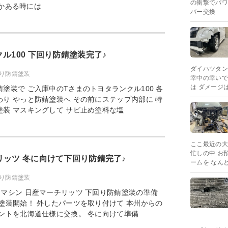
の衝撃でパワ
何かある時には
バー交換
ル100 下回り防錆塗装完了♪
ダイハツタン
り防錆塗装
幸中の幸いで
は ダメージ
塗装で ご入庫中のTさまのトヨタランクル100 各
り やっと防錆塗装へ その前にステップ内部に 特
装 マスキングして サビ止め塗料な塩
ここ最近の大
忙しの中 お
リッツ 冬に向けて下回り防錆完了♪
ームを なん
り防錆塗装
マシン 日産マーチリッツ 下回り防錆塗装の準備
塗装開始！ 外したパーツを取り付けて 本州からの
ントを北海道仕様に交換。 冬に向けて準備