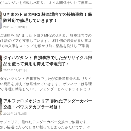
が エンジンを搭載し水周り、 オイル関係をいれて無事エ
UさまのトヨタMR2 駐車場内での接触事故！保
険対応で修理していきます！
2026年02月23日
ご連絡を頂きました トヨタMR2のUさま。 駐車場内での
助手説のドアが変形しています。 相手側の過失が多い事故
情で御入庫をストップ お預かり前に部品を発注し 下準備
ダイハツタント 自損事故でしたがリサイクル部
品を使って費用を抑えて修理完了♪
2026年02月21日
ダイハツタント 自損事故でしたが保険適用外の為 リサイ
い費用を 抑えて修理進めていきます。 ボンネットは修理
で 修理し塗装してOK。 フェンダーとヘッドライトは リ
アルファロメオジュリア 割れたアンダーカバー
交換・パワステカプラー補修！
2026年02月18日
オジュリア、割れたアンダーカバー交換のご依頼です。
無い脇道に入ってしまい割ってしまったみたいです。 そ