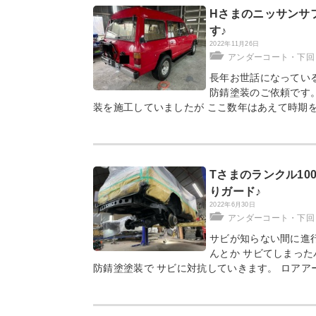
Hさまのニッサンサ
す♪
2022年11月26日
アンダーコート・下回
長年お世話になっている
防錆塗装のご依頼です。
装を施工していましたが ここ数年はあえて時期を
Tさまのランクル10
りガード♪
2022年6月30日
アンダーコート・下回
サビが知らない間に進行
んとか サビてしまった
防錆塗塗装で サビに対抗していきます。 ロアア