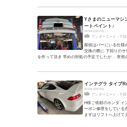
Yさまのニューマシ
ートペイント♪
2023年10月17日
アンダーコート・下回
探偵はバーにいる仕様の
交換の際に 下回りのサ
を作って頂き 早めの対処の予定でしたが… 突然
インテグラ タイプ
2023年10月16日
アンダーコート・下回
H様ご依頼のホンダ イ
ーボン修理をしている
まずはリフトへ上げて