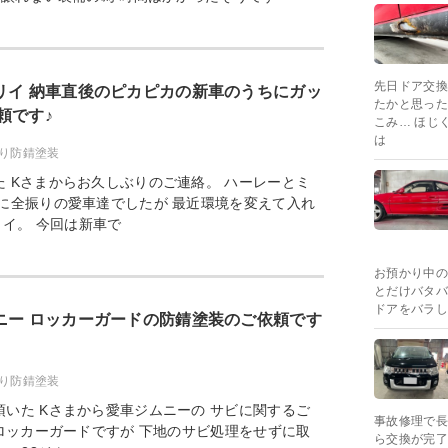
先日ドア交換
リイ 納車直後のピカピカの新車のうちにガッ
たかと思った
頼です♪
こみ… ほじ
は
り防錆塗装
 Kさまからお久しぶりのご連絡。 ハーレーとミ
に全振りの愛車達でしたが 最近環境を変えて入れ
イ。 今回は新車で
お預かり中の
とだけバタバ
ドアをバラし
ニー ロッカーガードの防錆塗装のご依頼です
り防錆塗装
いた Kさまから愛車ジムニーの サビに関するご
事故修理で長
たロッカーガードですが 下地のサビ処理をせずに取
ら交換が完了