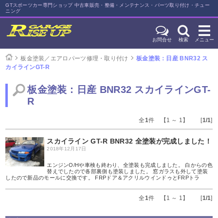
GTスポーツカー専門ショップ 中古車販売・整備・メンテナンス・パーツ取り付け・チュー
ニング
お問合せ
検索
メニュー
板金塗装／エアロパーツ修理・取り付け
板金塗装：日産 BNR32 ス
カイラインGT-R
板金塗装：日産 BNR32 スカイラインGT-
R
全
1
件 【1 ～ 1】 [
1/1
]
スカイライン GT-R BNR32 全塗装が完成しました！
2018年12月17日
エンジンO/Hや車検も終わり、全塗装も完成しました。 白からの色
替えでしたので各部裏側も塗装しました。 窓ガラスも外して塗装
したので新品のモールに交換です。 FRPドア＆アクリルウインドゥとFRPトラ
全
1
件 【1 ～ 1】 [
1/1
]