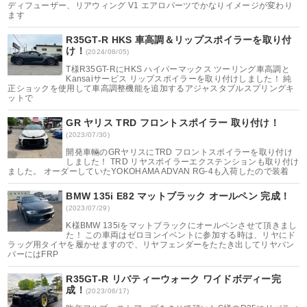
ディフューザー、リアウィング V1 エアロパーツでかなりイメージが変わり
ます
R35GT-R HKS 車高調＆リップスポイラーを取り付
け！
(2024/08/05)
T様R35GT-RにHKS ハイパーマックス ツーリング車高調と
Kansaiサービス リップスポイラーを取り付けしました！ 純
正ショックを使用して車高調整機能を追加するアジャスタブルスプリングキ
ットで
GR ヤリス TRD フロントスポイラー 取り付け！
(2023/07/30)
開発車輛のGRヤリスにTRD フロントスポイラーを取り付け
しました！ TRD リヤスポイラーエクステンションも取り付け
ました。 オーダーしていたYOKOHAMA ADVAN RG-4も入荷したので装着
BMW 135i E82 マットブラック オールペン 完成！
(2023/07/29)
K様BMW 135iをマットブラックにオールペンさせて頂きまし
た！ この車両はゼロヨンイベントに参加する時は、リヤにド
ラッグ用タイヤを履かせますので、リヤフェンダーをたたき出してリヤバン
パーにはFRP
R35GT-R リバティーウォーク ワイドボディー完
成！
(2023/06/17)