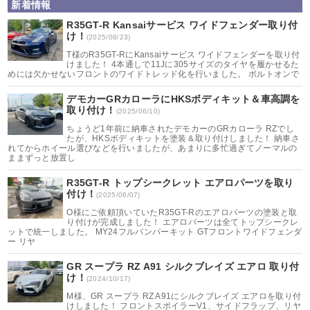
新着情報
R35GT-R Kansaiサービス ワイドフェンダー取り付
け！
(2025/08/23)
T様のR35GT-RにKansaiサービス ワイドフェンダーを取り付
けました！ 4本通しで11Jに305サイズのタイヤを履かせるた
めには欠かせないフロントのワイドトレッド化を行いました。 ボルトオンで
デモカーGRカローラにHKSボディキット＆車高調を
取り付け！
(2025/06/10)
ちょうど1年前に納車されたデモカーのGRカローラ RZでし
たが、HKSボディキットを塗装＆取り付けしました！ 納車さ
れてからホイール選びなどを行いましたが、あまりに多忙過ぎてノーマルの
ままずっと放置し
R35GT-R トップシークレット エアロパーツを取り
付け！
(2025/06/07)
O様にご依頼頂いていたR35GT-Rのエアロパーツの塗装と取
り付けが完成しました！ エアロパーツは全てトップシークレ
ットで統一しました。 MY24フルバンパーキット GTフロントワイドフェンダ
ー リヤ
GR スープラ RZ A91 シルクブレイズ エアロ 取り付
け！
(2024/10/17)
M様、GR スープラ RZ A91にシルクブレイズ エアロを取り付
けしました！ フロントスポイラーV1、サイドフラップ、リヤ