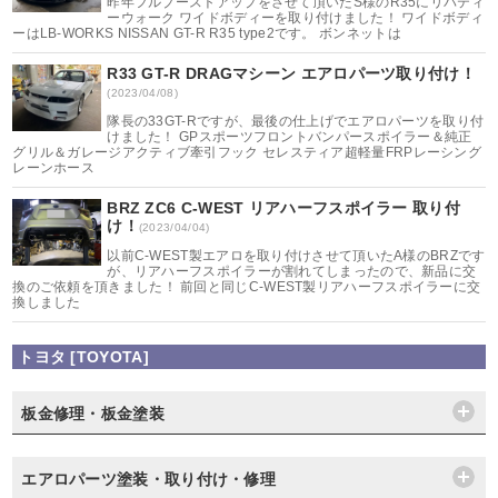
昨年フルブーストアップをさせて頂いたS様のR35にリバティ
ーウォーク ワイドボディーを取り付けました！ ワイドボディ
ーはLB-WORKS NISSAN GT-R R35 type2です。 ボンネットは
R33 GT-R DRAGマシーン エアロパーツ取り付け！
(2023/04/08)
隊長の33GT-Rですが、最後の仕上げでエアロパーツを取り付
けました！ GPスポーツフロントバンパースポイラー＆純正
グリル＆ガレージアクティブ牽引フック セレスティア超軽量FRPレーシング
レーンホース
BRZ ZC6 C-WEST リアハーフスポイラー 取り付
け！
(2023/04/04)
以前C-WEST製エアロを取り付けさせて頂いたA様のBRZです
が、リアハーフスポイラーが割れてしまったので、新品に交
換のご依頼を頂きました！ 前回と同じC-WEST製リアハーフスポイラーに交
換しました
トヨタ [TOYOTA]
板金修理・板金塗装
エアロパーツ塗装・取り付け・修理