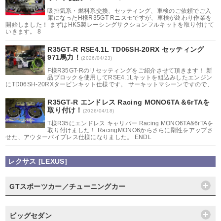
吸排気系・燃料系交換、セッティング、車検のご依頼でご入
庫になったH様R35GT-Rニスモですが、車検が終わり作業を
開始しました！ まずはHKS製レーシングサクションフルキットを取り付けて
いきます。 8
R35GT-R RSE4.1L TD06SH-20RX セッティング
971馬力！
(2026/04/23)
F様R35GT-Rのリセッティングをご紹介させて頂きます！ 新
品ブロックを使用してRSE4.1Lキットを組込みしたエンジン
にTD06SH-20RXタービンキット仕様です。 サーキットマシーンですので、
R35GT-R エンドレス Racing MONO6TA＆6rTAを
取り付け！
(2026/04/18)
T様R35にエンドレス キャリパー Racing MONO6TA&6rTAを
取り付けました！ RacingMONO6からさらに剛性をアップさ
せた、アウターパイプレス仕様になりました。 ENDL
レクサス [LEXUS]
GTスポーツカー／チューニングカー
ビッグセダン