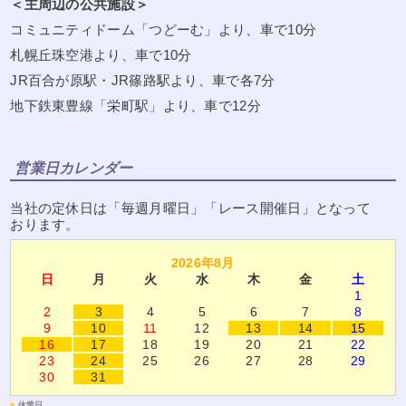
＜主周辺の公共施設＞
コミュニティドーム「つどーむ」より、車で10分
札幌丘珠空港より、車で10分
JR百合が原駅・JR篠路駅より、車で各7分
地下鉄東豊線「栄町駅」より、車で12分
営業日カレンダー
当社の定休日は「毎週月曜日」「レース開催日」となって
おります。
2026年8月
日
月
火
水
木
金
土
1
2
3
4
5
6
7
8
9
10
11
12
13
14
15
16
17
18
19
20
21
22
23
24
25
26
27
28
29
30
31
■
休業日