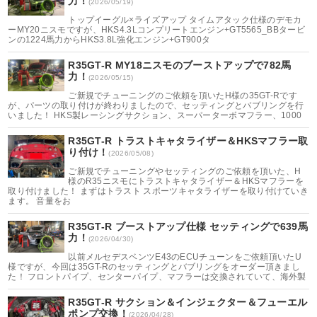
力！
(2026/05/19)
トップイーグル×ライズアップ タイムアタック仕様のデモカ
ーMY20ニスモですが、HKS4.3Lコンプリートエンジン+GT5565_BBタービ
ンの1224馬力からHKS3.8L強化エンジン+GT900タ
R35GT-R MY18ニスモのブーストアップで782馬
力！
(2026/05/15)
ご新規でチューニングのご依頼を頂いたH様の35GT-Rです
が、パーツの取り付けが終わりましたので、セッティングとバブリングを行
いました！ HKS製レーシングサクション、スーパーターボマフラー、1000
R35GT-R トラストキャタライザー＆HKSマフラー取
り付け！
(2026/05/08)
ご新規でチューニングやセッティングのご依頼を頂いた、H
様のR35ニスモにトラストキャタライザー＆HKSマフラーを
取り付けました！ まずはトラスト スポーツキャタライザーを取り付けていき
ます。 音量をお
R35GT-R ブーストアップ仕様 セッティングで639馬
力！
(2026/04/30)
以前メルセデスベンツE43のECUチューンをご依頼頂いたU
様ですが、今回は35GT-Rのセッティングとバブリングをオーダー頂きまし
た！ フロントパイプ、センターパイプ、マフラーは交換されていて、海外製
R35GT-R サクション＆インジェクター＆フューエル
ポンプ交換！
(2026/04/28)