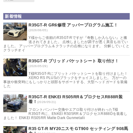
新着情報
R35GT-R GR6修理 アッパープログラム施工！
(2026/06/05)
Y様からご依頼のR35GT-Rですが『奇数しか入らない』と搬
送されてきました。 点検しましたが調子が悪く異音も出てい
ました。 アッパープログラム＆クラッチの点検になります。 分解していくと
クラッチオイ
R35GT-R ブリッド バケットシート 取り付け！
(2026/05/29)
T様R35GT-Rにブリット バケットシートを取り付けました！
XERO RS PLUSのブラックをチョイスしました。 万が一の
事故や衝突時にもしっかりと頭部をサポートする、大型ヘッドガードを装備
した
R35GT-R ENKEI RS05RR＆プロクセスR888R装
着！
(2026/05/21)
フロントバンパー交換やエアロ取り付けが終わったT様
R35GT-Rに、ENKEI RS05RR＆プロクセスR888Dを装着し
ました！ ENKEI RS05RR Matte Dark Gunmetalli
R35 GT-R MY20ニスモ GT900 セッティング 908馬