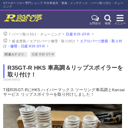
GTスポーツカー専門ショップ 中古車販売・整備・メンテナンス・パーツ取り付け・チュー
ニング
お問合せ
検索
メニュー
パーツ取り付け・チューニング
日産 R35 GT-R
板金塗装／エアロパーツ修理・取り付け
エアロパーツ塗装・取り付
け・修理：日産 R35 GT-R
関連カテゴリ :
日産 R35 GT-R
R35GT-R HKS 車高調＆リップスポイラーを
取り付け！
2024年8月5日
T様R35GT-RにHKS ハイパーマックス ツーリング車高調とKansai
サービス リップスポイラーを取り付けしました！