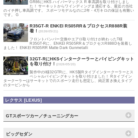
GR86にHKS ハイパーマックス R 車高調を取り付けしまし
た！ サーキットからワインディングま適応する、最近の当社
のイチ押し車高調です。 スポーツモデルなのに2年・4万キロの保証も有難い
です。 G
R35GT-R ENKEI RS05RR＆プロクセスR888R装
着！
(2026/05/21)
フロントバンパー交換やエアロ取り付けが終わったT様
R35GT-Rに、ENKEI RS05RR＆プロクセスR888Dを装着し
ました！ ENKEI RS05RR Matte Dark Gunmetalli
32GT-RにHKSインタークーラーとパイピングキット
を取り付け！
(2026/05/20)
製作中のI様32GTRに、HKS製Rタイプインタークーラーとス
ペシャルパイピングキットを取り付けました！ Rタイプイン
タークーラーはサーキットでのスポーツ走行も想定し、純正置き換えタイプ
のタービンから
レクサス [LEXUS]
GTスポーツカー／チューニングカー
ビッグセダン