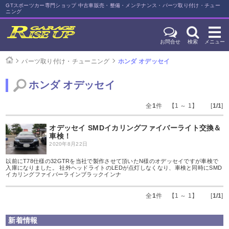
GTスポーツカー専門ショップ 中古車販売・整備・メンテナンス・パーツ取り付け・チュー
ニング
お問合せ
検索
メニュー
パーツ取り付け・チューニング
ホンダ オデッセイ
ホンダ オデッセイ
全
1
件 【1 ～ 1】 [
1/1
]
オデッセイ SMDイカリングファイバーライト交換＆
車検！
2020年8月22日
以前にT78仕様の32GTRを当社で製作させて頂いたN様のオデッセイですが車検で
入庫になりました。 社外ヘッドライトのLEDが点灯しなくなり、車検と同時にSMD
イカリングファイバーラインブラックインナ
全
1
件 【1 ～ 1】 [
1/1
]
新着情報