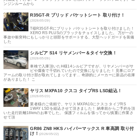
ンジンルームから
R35GT-R ブリッド バケットシート 取り付け！
(2026/05/29)
T様R35GT-Rにブリット バケットシートを取り付けました！
XERO RS PLUSのブラックをチョイスしました。 万が一の
事故や衝突時にもしっかりと頭部をサポートする、大型ヘッドガードを装備
した
シルビア S14 リヤメンバー＆タイヤ交換！
(2026/05/26)
車検で入庫頂いたH様14シルビアですが、リヤメンバーがサ
ビや腐食で千切れていたので交換になりました！ 見事にロア
アームの取り付け部が取れてしまってます… 奇跡的にメーカーに新品の在庫
がありました！ こ
ヤリス MXPA10 クスコ タイプRS LSD組込！
(2026/05/23)
業者様のご依頼で、ヤリス MXPA10にクスコ タイプRS
1WAY LSDを組込させて頂きました！ 納車前からご予約を頂
いた走行距離18kmのお車でした。 保護フィルムを張ってから慎重に作業さ
せて頂
GR86 ZN8 HKS ハイパーマックス R 車高調 取り付
け！
(2026/05/22)