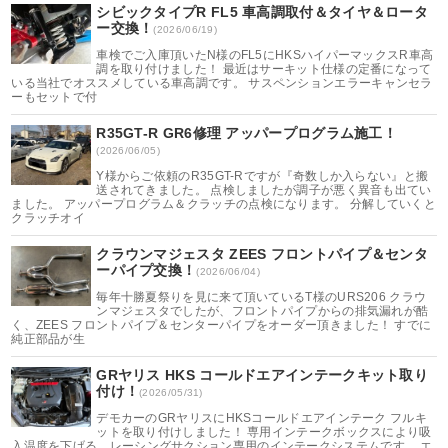
シビックタイプR FL5 車高調取付＆タイヤ＆ロータ
ー交換！
(2026/06/19)
車検でご入庫頂いたN様のFL5にHKSハイパーマックスR車高
調を取り付けました！ 最近はサーキット仕様の定番になって
いる当社でオススメしている車高調です。 サスペンションエラーキャンセラ
ーもセットで付
R35GT-R GR6修理 アッパープログラム施工！
(2026/06/05)
Y様からご依頼のR35GT-Rですが『奇数しか入らない』と搬
送されてきました。 点検しましたが調子が悪く異音も出てい
ました。 アッパープログラム＆クラッチの点検になります。 分解していくと
クラッチオイ
クラウンマジェスタ ZEES フロントパイプ＆センタ
ーパイプ交換！
(2026/06/04)
毎年十勝夏祭りを見に来て頂いているT様のURS206 クラウ
ンマジェスタでしたが、フロントパイプからの排気漏れが酷
く、ZEES フロントパイプ＆センターパイプをオーダー頂きました！ すでに
純正部品が生
GRヤリス HKS コールドエアインテークキット取り
付け！
(2026/05/31)
デモカーのGRヤリスにHKSコールドエアインテーク フルキ
ットを取り付けしました！ 専用インテークボックスにより吸
入温度を下げる、レーシングサクション専用のインテークシステムです。 エ