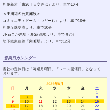
札幌新道「東26丁目交差点」より、車で10分
＜主周辺の公共施設＞
コミュニティドーム「つどーむ」より、車で10分
札幌丘珠空港より、車で10分
JR百合が原駅・JR篠路駅より、車で各7分
地下鉄東豊線「栄町駅」より、車で12分
営業日カレンダー
当社の定休日は「毎週月曜日」「レース開催日」となって
おります。
2026年8月
日
月
火
水
木
金
土
1
2
3
4
5
6
7
8
9
10
11
12
13
14
15
16
17
18
19
20
21
22