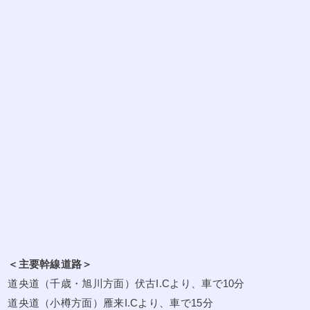
＜主要幹線道路＞
道央道（千歳・旭川方面）伏古I.Cより、車で10分
道央道（小樽方面）雁来I.Cより、車で15分