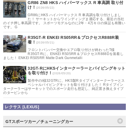
GR86 ZN8 HKS ハイパーマックス R 車高調 取り付
け！
(2026/05/22)
GR86にHKS ハイパーマックス R 車高調を取り付けしまし
た！ サーキットからワインディングま適応する、最近の当社
のイチ押し車高調です。 スポーツモデルなのに2年・4万キロの保証も有難い
です。 G
R35GT-R ENKEI RS05RR＆プロクセスR888R装
着！
(2026/05/21)
フロントバンパー交換やエアロ取り付けが終わったT様
R35GT-Rに、ENKEI RS05RR＆プロクセスR888Dを装着し
ました！ ENKEI RS05RR Matte Dark Gunmetalli
32GT-RにHKSインタークーラーとパイピングキット
を取り付け！
(2026/05/20)
製作中のI様32GTRに、HKS製Rタイプインタークーラーとス
ペシャルパイピングキットを取り付けました！ Rタイプイン
タークーラーはサーキットでのスポーツ走行も想定し、純正置き換えタイプ
のタービンから
レクサス [LEXUS]
GTスポーツカー／チューニングカー