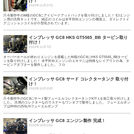
け！
2022年11月27日
只今製作中のM様のGC8に​アイピークアッドパックを取り付けしました！ EJエンジ
ン用の汎用キットです。 純正のコイルは水平対向エンジンの構造上、ダイレクトイ
グニッションコイルが小型化されています。
インプレッサ GC8 HKS GT5565_BB タービン取り
付け！
2022年11月7日
オーバーホールが終わりエンジンを搭載したM様のGC8にHKS GT5565_BBタービ
ンを取り付けしました！ 水平対向エンジンのエキマニは特殊なレイアウトの為、タ
ービンアダプターを製作しました。 フロ
インプレッサ GC8 サード コレクタータンク 取り付
け！
2022年10月23日
只今製作中のGC8にサード製フューエルコレクタータンクKIT Lを加工取り付けしま
した。 汎用のコレクターなのでステーもワンオフで製作しました。 フューエルポン
プはRH9の255L/hフューエルポンプ
インプレッサ GC8 エンジン製作 完成！
2022年10月13日