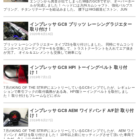
エンジンから異音が出てしまったM様のGC8ですが、オーバーホー
ルが完成しました！ ヘッドにはJUNカムシャフト、強化バルブス
プリング、チタンリテーナーを組込みました。 腰下はHKS鍛造ピストン、JUN
インプレッサ GC8 ブリッツ レーシングラジエター
取り付け！
2020年6月16日
ブリッツ レーシングラジエター タイプZSを取り付けしました。 同時にサムコシリ
コンホースとローテンプサーモを交換して、トラストクーラントを入れてエア抜き
が完了。 オイル＆エレメントも交換して納車にな
インプレッサ GC8 HPI トーイングベルト 取り付
け！
2019年7月1日
7月のKING OF THE STRIPにエントリーしているGC8インプでしたが、レギュレー
ションで牽引フックの取付義務がある為、HPI製トーイングベルトを取付しまし
た！ 取り付けもフレームなどにボル
インプレッサ GC8 AEM ワイドバンド A/F計 取り付
け！
2019年6月27日
7月のKING OF THE STRIPにエントリーしているGC8インプでしたが、 AEM ワイ
ドバンド A/F計を取り付けました！ 10年以上前にセッティングさせて頂いた車両で
したが、久しぶりの走行