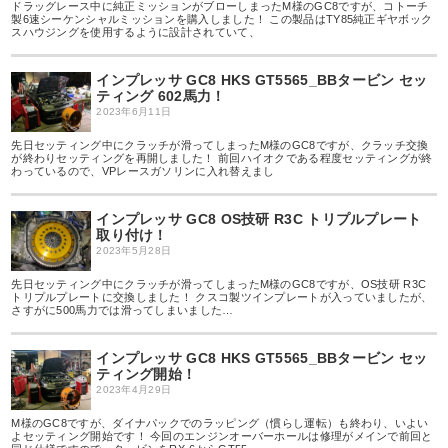
ドラッグレース中に純正ミッションがブローしまったM様のGC8ですが、コトーチ
製6速シーケンシャルミッションを購入しました！ この製品はTY85純正ギヤボック
スハウジングを使用するように設計されていて、
インプレッサ GC8 HKS GT5565_BBタービン セッ
ティング 602馬力！
2023年6月11日
先日セッティング中にクラッチが滑ってしまったM様のGC8ですが、クラッチ交換
が終わりセッティングを再開しました！ 前回ハイオクである程度セッティングが終
わっているので、VPレースガソリンに入れ替えまし
インプレッサ GC8 OS技研 R3C トリプルプレート
取り付け！
2023年5月28日
先日セッティング中にクラッチが滑ってしまったM様のGC8ですが、OS技研 R3C
トリプルプレートに交換しました！ クスコ製ツインプレートが入っていましたが、
さすがに500馬力では滑ってしまいました…
インプレッサ GC8 HKS GT5565_BBタービン セッ
ティング開始！
2023年4月29日
M様のGC8ですが、ダイナパックでのラッピング（慣らし運転）も終わり、いよい
よセッティング開始です！ 今回のエンジンオーバーホールは修理がメインで前回と