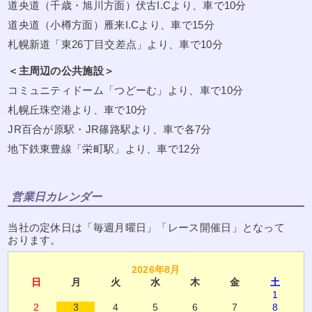
道央道（千歳・旭川方面）伏古I.Cより、車で10分
道央道（小樽方面）雁来I.Cより、車で15分
札幌新道「東26丁目交差点」より、車で10分
＜主周辺の公共施設＞
コミュニティドーム「つどーむ」より、車で10分
札幌丘珠空港より、車で10分
JR百合が原駅・JR篠路駅より、車で各7分
地下鉄東豊線「栄町駅」より、車で12分
営業日カレンダー
当社の定休日は「毎週月曜日」「レース開催日」となって
おります。
2026年8月
日
月
火
水
木
金
土
1
2
3
4
5
6
7
8