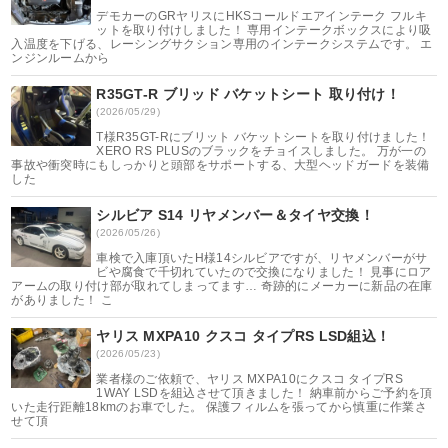
デモカーのGRヤリスにHKSコールドエアインテーク フルキ
ットを取り付けしました！ 専用インテークボックスにより吸
入温度を下げる、レーシングサクション専用のインテークシステムです。 エ
ンジンルームから
R35GT-R ブリッド バケットシート 取り付け！
(2026/05/29)
T様R35GT-Rにブリット バケットシートを取り付けました！
XERO RS PLUSのブラックをチョイスしました。 万が一の
事故や衝突時にもしっかりと頭部をサポートする、大型ヘッドガードを装備
した
シルビア S14 リヤメンバー＆タイヤ交換！
(2026/05/26)
車検で入庫頂いたH様14シルビアですが、リヤメンバーがサ
ビや腐食で千切れていたので交換になりました！ 見事にロア
アームの取り付け部が取れてしまってます… 奇跡的にメーカーに新品の在庫
がありました！ こ
ヤリス MXPA10 クスコ タイプRS LSD組込！
(2026/05/23)
業者様のご依頼で、ヤリス MXPA10にクスコ タイプRS
1WAY LSDを組込させて頂きました！ 納車前からご予約を頂
いた走行距離18kmのお車でした。 保護フィルムを張ってから慎重に作業さ
せて頂