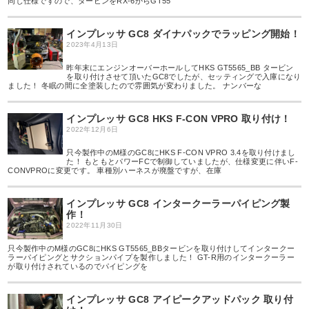
同じ仕様ですので、タービンをRX-6からGT55
インプレッサ GC8 ダイナパックでラッピング開始！
2023年4月13日
昨年末にエンジンオーバーホールしてHKS GT5565_BB タービン
を取り付けさせて頂いたGC8でしたが、セッティングで入庫になり
ました！ 冬眠の間に全塗装したので雰囲気が変わりました。 ナンバーな
インプレッサ GC8 HKS F-CON VPRO 取り付け！
2022年12月6日
只今製作中のM様のGC8にHKS F-CON VPRO 3.4を取り付けまし
た！ もともとパワーFCで制御していましたが、仕様変更に伴いF-
CONVPROに変更です。 車種別ハーネスが廃盤ですが、在庫
インプレッサ GC8 インタークーラーパイピング製
作！
2022年11月30日
只今製作中のM様のGC8にHKS GT5565_BBタービンを取り付けしてインタークー
ラーパイピングとサクションパイプを製作しました！ GT-R用のインタークーラー
が取り付けされているのでパイピングを
インプレッサ GC8 アイピークアッドパック 取り付