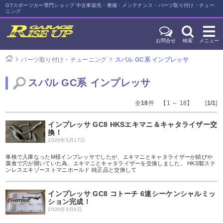
GTスポーツカー専門ショップ 中古車販売・整備・メンテナンス・パーツ取り付け・チュー
ニング
お問合せ
検索
メニュー
パーツ取り付け・チューニング
スバル GC系 インプレッサ
スバル GC系 インプレッサ
全
18
件 【1 ～ 18】 [
1/1
]
インプレッサ GC8 HKSエキマニ＆キャタライザー交
換！
2026年5月17日
車検で入庫なったM様インプレッサでしたが、エキマニとキャタライザーが錆びや
腐食で穴が開いていた為、エキマニとキャタライザーを交換しました。 HKS製ステ
ンレスエキゾーストマニホールド 純正品と交換して
インプレッサ GC8 コトーチ 6速シーケンシャルミッ
ション完成！
2026年3月6日