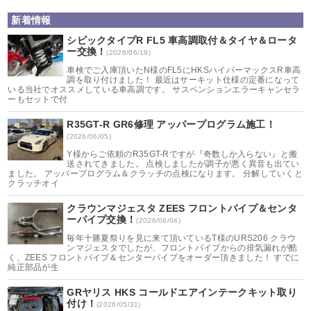
新着情報
シビックタイプR FL5 車高調取付＆タイヤ＆ロータ
ー交換！
(2026/06/19)
車検でご入庫頂いたN様のFL5にHKSハイパーマックスR車高
調を取り付けました！ 最近はサーキット仕様の定番になって
いる当社でオススメしている車高調です。 サスペンションエラーキャンセラ
ーもセットで付
R35GT-R GR6修理 アッパープログラム施工！
(2026/06/05)
Y様からご依頼のR35GT-Rですが『奇数しか入らない』と搬
送されてきました。 点検しましたが調子が悪く異音も出てい
ました。 アッパープログラム＆クラッチの点検になります。 分解していくと
クラッチオイ
クラウンマジェスタ ZEES フロントパイプ＆センタ
ーパイプ交換！
(2026/06/04)
毎年十勝夏祭りを見に来て頂いているT様のURS206 クラウ
ンマジェスタでしたが、フロントパイプからの排気漏れが酷
く、ZEES フロントパイプ＆センターパイプをオーダー頂きました！ すでに
純正部品が生
GRヤリス HKS コールドエアインテークキット取り
付け！
(2026/05/31)