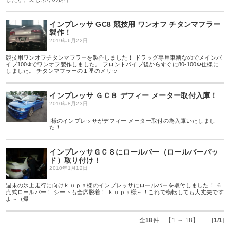
インプレッサ GC8 競技用 ワンオフ チタンマフラー
製作！
2019年6月22日
競技用ワンオフチタンマフラーを製作しました！ ドラッグ専用車輌なのでメインパ
イプ100Фでワンオフ製作しました。 フロントパイプ後からすぐに80-100Φ仕様に
しました。 チタンマフラーの１番のメリッ
インプレッサ ＧＣ８ デフィー メーター取付入庫！
2010年8月23日
I様のインプレッサがデフィー メーター取付の為入庫いたしまし
た！
インプレッサＧＣ８にロールバー（ロールバーパッ
ド）取り付け！
2010年1月12日
週末の氷上走行に向けｋｕｐａ様のインプレッサにロールバーを取付しました！ ６
点式ロールバー！ シートも全席脱着！ ｋｕｐａ様～！これで横転しても大丈夫です
よ～（爆
全
18
件 【1 ～ 18】 [
1/1
]