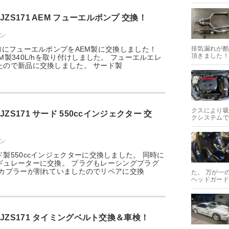
ZS171 AEM フューエルポンプ 交換！
ウン
前にフューエルポンプをAEM製に交換しました！
排気漏れが酷
頂きました！
M製340L/hを取り付けしました。 フューエルエレ
たので新品に交換しました。 サード製
クスにより吸
ZS171 サード 550ccインジェクター 交
クシステムで
ウン
製550ccインジェクターに交換しました。 同時に
ギュレーターに交換。 プラグもレーシングプラグ
ルカプラーが割れていましたのでリペアに交換
た。 万が一
ヘッドガード
JZS171 タイミングベルト交換＆車検！