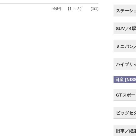
全
8
件 【1 ～ 8】 [
1/1
]
ステーシ
SUV／4駆
ミニバン
ハイブリ
日産 [NIS
GTスポ
ビッグセ
旧車／絶