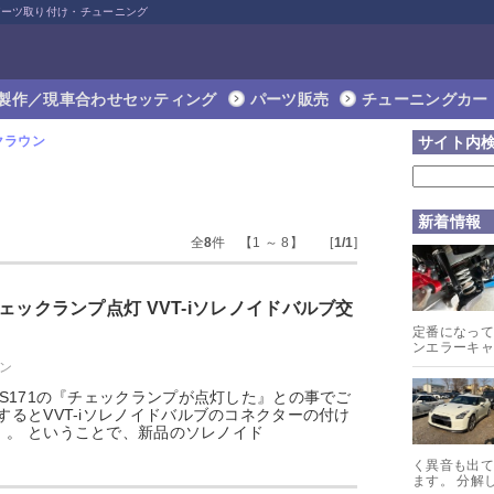
パーツ取り付け・チューニング
製作／現車合わせセッティング
パーツ販売
チューニングカー
 クラウン
サイト内
新着情報
全
8
件 【1 ～ 8】 [
1/1
]
 チェックランプ点灯 VVT-iソレノイドバルブ交
定番になって
ンエラーキャ
ウン
ZS171の『チェックランプが点灯した』との事でご
するとVVT-iソレノイドバルブのコネクターの付け
。。 ということで、新品のソレノイド
く異音も出て
ます。 分解