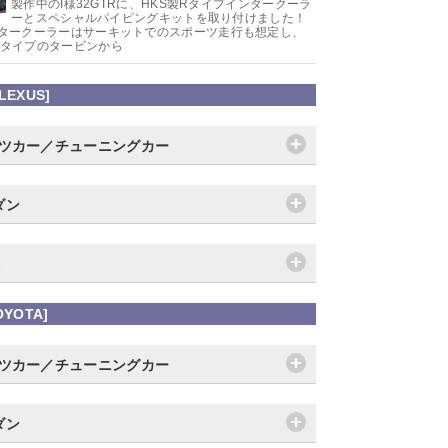
製作中のI様32GTRに、HKS製Rタイプインタークーラ
ーとスペシャルパイピングキットを取り付けました！
タークーラーはサーキットでのスポーツ走行も想定し、
タイプのタービンから
LEXUS]
ーツカー／チューニングカー
ダン
YOTA]
ーツカー／チューニングカー
ダン