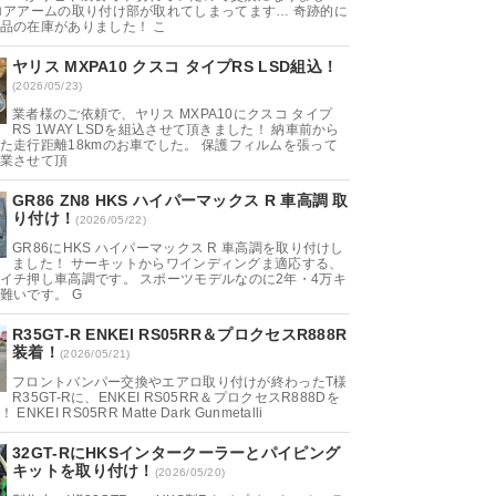
ロアアームの取り付け部が取れてしまってます… 奇跡的に
品の在庫がありました！ こ
ヤリス MXPA10 クスコ タイプRS LSD組込！
(2026/05/23)
業者様のご依頼で、ヤリス MXPA10にクスコ タイプ
RS 1WAY LSDを組込させて頂きました！ 納車前から
た走行距離18kmのお車でした。 保護フィルムを張って
業させて頂
GR86 ZN8 HKS ハイパーマックス R 車高調 取
り付け！
(2026/05/22)
GR86にHKS ハイパーマックス R 車高調を取り付けし
ました！ サーキットからワインディングま適応する、
イチ押し車高調です。 スポーツモデルなのに2年・4万キ
難いです。 G
R35GT-R ENKEI RS05RR＆プロクセスR888R
装着！
(2026/05/21)
フロントバンパー交換やエアロ取り付けが終わったT様
R35GT-Rに、ENKEI RS05RR＆プロクセスR888Dを
NKEI RS05RR Matte Dark Gunmetalli
32GT-RにHKSインタークーラーとパイピング
キットを取り付け！
(2026/05/20)