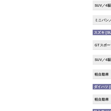
SUV／4駆
ミニバン
スズキ [SU
GTスポ
SUV／4駆
軽自動車
ダイハツ [D
軽自動車