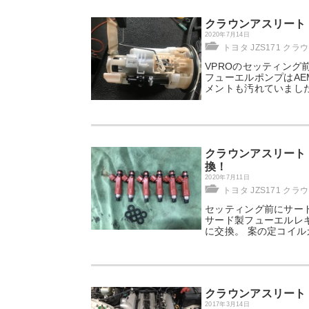
クラウンアスリート J
2020年7月14日
トヨタ JZS171 クラ
VPROのセッティング
フューエルポンプはAE
メントも汚れていまし
クラウンアスリート J
換！
2020年7月11日
トヨタ JZS171 クラ
セッティング前にサード
サード製フューエルレ
に交換。 案の定コイ
クラウンアスリート 
2017年3月14日