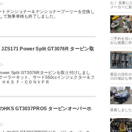
た！ 見事に
ウン
メーカーに新
ートテンショナー＆テンショナープーリーを交換し
整して無事車検も終了しました。
ご予約を頂い
から慎重に作
S171 Power Split GT3076R タービン取
ウン
er Split GT3076Rタービンを取り付けしまし
最近の当社の
クーラーキット、サード550ccインジェクター＆フ
ロの保証も有
、ＨＫＳ Ｆ－ＣＯＮＶＰＲ
KS GT3037PROS タービンオーバーホ
装着しました！ E
ウン