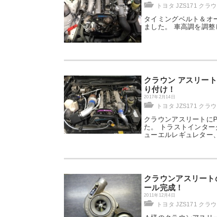
トヨタ JZS171 クラ
タイミングベルト＆オ
ました。 車高調を調
クラウン アスリート JZ
り付け！
2017年2月14日
トヨタ JZS171 クラ
クラウンアスリートにPow
た。 トラストインター
ューエルレギュレター
クラウンアスリートのH
ール完成！
2011年12月4日
トヨタ JZS171 クラ