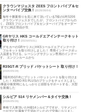
クラウンマジェスタ ZEES フロントパイプ＆セ
ンターパイプ交換！
(2026/06/04)
毎年十勝夏祭りを見に来て頂いているT様のURS206
クラウンマジェスタでしたが、フロントパイプからの
く、ZEES フロントパイプ＆センターパイプをオーダー
 すでに純正部品が生
GRヤリス HKS コールドエアインテークキット
取り付け！
(2026/05/31)
デモカーのGRヤリスにHKSコールドエアインテーク
フルキットを取り付けしました！ 専用インテークボッ
入温度を下げる、レーシングサクション専用のインテー
す。 エンジンルームから
R35GT-R ブリッド バケットシート 取り付け！
(2026/05/29)
T様R35GT-Rにブリット バケットシートを取り付けま
した！ XERO RS PLUSのブラックをチョイスしまし
の事故や衝突時にもしっかりと頭部をサポートする、大型
を装備した
シルビア S14 リヤメンバー＆タイヤ交換！
(2026/05/26)
車検で入庫頂いたH様14シルビアですが、リヤメンバ
ーがサビや腐食で千切れていたので交換になりまし