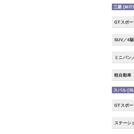
三菱 [MITS
GTスポ
SUV／4駆
ミニバン
軽自動車
スバル [S
GTスポ
ステーシ