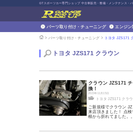
GTスポーツカー専門ショップ 中古車販売・整備・メンテナンス・
パーツ取り付け・チューニング
エンジン
パーツ取り付け・チューニング
トヨタ JZS171
トヨタ JZS171 クラウン
クラウン JZS171
換！
2023年11月15日
トヨタ JZS171 クラ
ご新規様でクラウン J
来店頂きました！ 点検
根から折れてました。