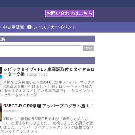
お問い合わせはこちら
・中古車販売
レース／カーイベント
検索
シビックタイプR FL5 車高調取付＆タイヤ＆ロ
ーター交換！
(2026/06/19)
車検でご入庫頂いたN様のFL5にHKSハイパーマックス
R車高調を取り付けました！ 最近はサーキット仕様の
いる当社でオススメしている車高調です。 サスペンショ
ンセラーもセットで付
R35GT-R GR6修理 アッパープログラム施工！
(2026/06/05)
Y様からご依頼のR35GT-Rですが『奇数しか入らな
い』と搬送されてきました。 点検しましたが調子が悪
いました。 アッパープログラム＆クラッチの点検になり
していくとクラッチオイ