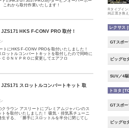
のHKS GT3037PROSがタービンオーバーホー
！ これから取付作業いたします！
Rタイプイン
純正置き換え
レクサス [
S171 HKS F-CONV PRO 取付！
ウン
GTスポ
トにHKS F-CONV PROを取付いたしました！
スロットルコンバートキットを取付したので同時に
－ＣＯＮＶＰＲＯに変更してエアフロ
ビッグセ
SUV／4駆
JZS171 スロットルコンバートキット 取
トヨタ [TO
ウン
GTスポ
のクラウン アスリートにプレミアムジャパンのス
ットを取付いたしました！ 吸気・排気系チューニ
発生する、「勝手にスロットルを半分に閉じてし
ビッグセ