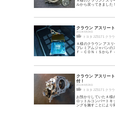
Ａ様のクラウンアスリート
ルから戻ってきました
クラウン アスリート JZ
2011年8月29日
トヨタ JZS171 クラ
Ａ様のクラウン アスリー
プレミアムジャパンの
Ｆ－ＣＯＮｉＳからＦ
クラウン アスリート 
付！
2011年8月28日
トヨタ JZS171 クラ
お預かりしていたＡ様
ロットルコンバートキ
ングを施すことにより