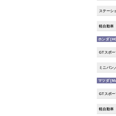
ステーシ
軽自動車
ホンダ [H
GTスポ
ミニバン
マツダ [M
GTスポ
軽自動車