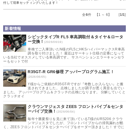
付して現車セッティングいたします！
全
6
件 【1 ～ 6】 [
1/1
]
新着情報
シビックタイプR FL5 車高調取付＆タイヤ＆ロータ
ー交換！
(2026/06/19)
車検でご入庫頂いたN様のFL5にHKSハイパーマックスR車高
調を取り付けました！ 最近はサーキット仕様の定番になって
いる当社でオススメしている車高調です。 サスペンションエラーキャンセラ
ーもセットで付
R35GT-R GR6修理 アッパープログラム施工！
(2026/06/05)
Y様からご依頼のR35GT-Rですが『奇数しか入らない』と搬
送されてきました。 点検しましたが調子が悪く異音も出てい
ました。 アッパープログラム＆クラッチの点検になります。 分解していくと
クラッチオイ
クラウンマジェスタ ZEES フロントパイプ＆センタ
ーパイプ交換！
(2026/06/04)
毎年十勝夏祭りを見に来て頂いているT様のURS206 クラウ
ンマジェスタでしたが、フロントパイプからの排気漏れが酷
く、ZEES フロントパイプ＆センターパイプをオーダー頂きました！ すでに