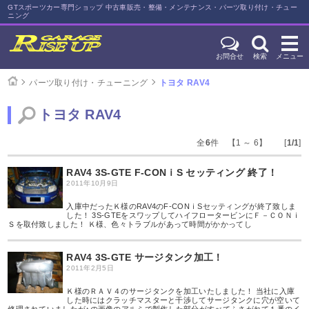
GTスポーツカー専門ショップ 中古車販売・整備・メンテナンス・パーツ取り付け・チュー
ニング
お問合せ
検索
メニュー
パーツ取り付け・チューニング
トヨタ RAV4
トヨタ RAV4
全
6
件 【1 ～ 6】 [
1/1
]
RAV4 3S-GTE F-CONｉS セッティング 終了！
2011年10月9日
入庫中だったＫ様のRAV4のF-CONｉSセッティングが終了致しま
した！ 3S-GTEをスワップしてハイフロータービンにＦ－ＣＯＮｉ
Ｓを取付致しました！ Ｋ様、色々トラブルがあって時間がかかってし
RAV4 3S-GTE サージタンク加工！
2011年2月5日
Ｋ様のＲＡＶ４のサージタンクを加工いたしました！ 当社に入庫
した時にはクラッチマスターと干渉してサージタンクに穴が空いて