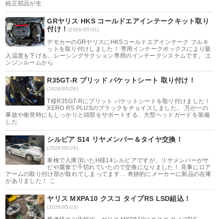
純正部品が生
GRヤリス HKS コールドエアインテークキット取り
付け！
(2026/05/31)
デモカーのGRヤリスにHKSコールドエアインテーク フルキ
ットを取り付けしました！ 専用インテークボックスにより吸
入温度を下げる、レーシングサクション専用のインテークシステムです。 エ
ンジンルームから
R35GT-R ブリッド バケットシート 取り付け！
(2026/05/29)
T様R35GT-Rにブリット バケットシートを取り付けました！
XERO RS PLUSのブラックをチョイスしました。 万が一の
事故や衝突時にもしっかりと頭部をサポートする、大型ヘッドガードを装備
した
シルビア S14 リヤメンバー＆タイヤ交換！
(2026/05/26)
車検で入庫頂いたH様14シルビアですが、リヤメンバーがサ
ビや腐食で千切れていたので交換になりました！ 見事にロア
アームの取り付け部が取れてしまってます… 奇跡的にメーカーに新品の在庫
がありました！ こ
ヤリス MXPA10 クスコ タイプRS LSD組込！
(2026/05/23)