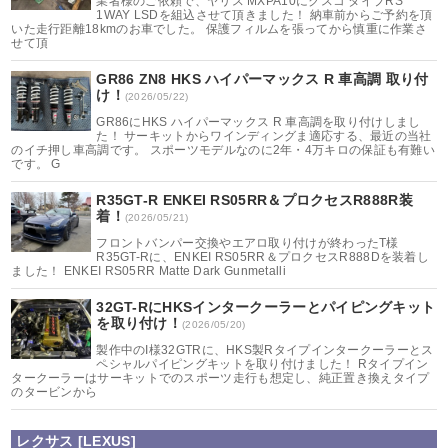
業者様のご依頼で、ヤリス MXPA10にクスコ タイプRS
1WAY LSDを組込させて頂きました！ 納車前からご予約を頂
いた走行距離18kmのお車でした。 保護フィルムを張ってから慎重に作業さ
せて頂
GR86 ZN8 HKS ハイパーマックス R 車高調 取り付
け！
(2026/05/22)
GR86にHKS ハイパーマックス R 車高調を取り付けしまし
た！ サーキットからワインディングま適応する、最近の当社
のイチ押し車高調です。 スポーツモデルなのに2年・4万キロの保証も有難い
です。 G
R35GT-R ENKEI RS05RR＆プロクセスR888R装
着！
(2026/05/21)
フロントバンパー交換やエアロ取り付けが終わったT様
R35GT-Rに、ENKEI RS05RR＆プロクセスR888Dを装着し
ました！ ENKEI RS05RR Matte Dark Gunmetalli
32GT-RにHKSインタークーラーとパイピングキット
を取り付け！
(2026/05/20)
製作中のI様32GTRに、HKS製Rタイプインタークーラーとス
ペシャルパイピングキットを取り付けました！ Rタイプイン
タークーラーはサーキットでのスポーツ走行も想定し、純正置き換えタイプ
のタービンから
レクサス [LEXUS]