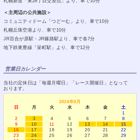
札幌新道「東26丁目交差点」より、車で10分
＜主周辺の公共施設＞
コミュニティドーム「つどーむ」より、車で10分
札幌丘珠空港より、車で10分
JR百合が原駅・JR篠路駅より、車で各7分
地下鉄東豊線「栄町駅」より、車で12分
営業日カレンダー
当社の定休日は「毎週月曜日」「レース開催日」となって
おります。
2026年8月
日
月
火
水
木
金
土
1
2
3
4
5
6
7
8
9
10
11
12
13
14
15
16
17
18
19
20
21
22
23
24
25
26
27
28
29