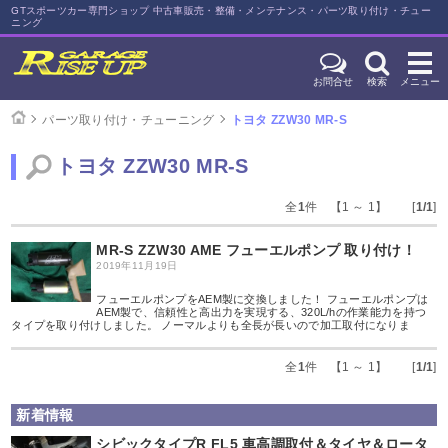
GTスポーツカー専門ショップ 中古車販売・整備・メンテナンス・パーツ取り付け・チュー
ニング
お問合せ
検索
メニュー
パーツ取り付け・チューニング
トヨタ ZZW30 MR-S
トヨタ ZZW30 MR-S
全
1
件 【1 ～ 1】 [
1/1
]
MR-S ZZW30 AME フューエルポンプ 取り付け！
2019年11月19日
フューエルポンプをAEM製に交換しました！ フューエルポンプは
AEM製で、信頼性と高出力を実現する、320L/hの作業能力を持つ
タイプを取り付けしました。 ノーマルよりも全長が長いので加工取付になりま
全
1
件 【1 ～ 1】 [
1/1
]
新着情報
シビックタイプR FL5 車高調取付＆タイヤ＆ロータ