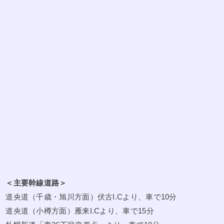
＜主要幹線道路＞
道央道（千歳・旭川方面）伏古I.Cより、車で10分
道央道（小樽方面）雁来I.Cより、車で15分