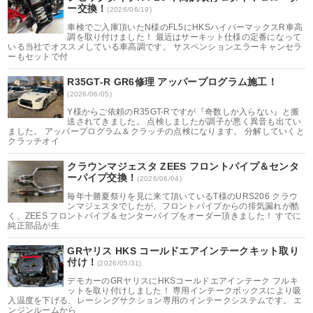
ー交換！
(2026/06/19)
車検でご入庫頂いたN様のFL5にHKSハイパーマックスR車高
調を取り付けました！ 最近はサーキット仕様の定番になって
いる当社でオススメしている車高調です。 サスペンションエラーキャンセラ
ーもセットで付
R35GT-R GR6修理 アッパープログラム施工！
(2026/06/05)
Y様からご依頼のR35GT-Rですが『奇数しか入らない』と搬
送されてきました。 点検しましたが調子が悪く異音も出てい
ました。 アッパープログラム＆クラッチの点検になります。 分解していくと
クラッチオイ
クラウンマジェスタ ZEES フロントパイプ＆センタ
ーパイプ交換！
(2026/06/04)
毎年十勝夏祭りを見に来て頂いているT様のURS206 クラウ
ンマジェスタでしたが、フロントパイプからの排気漏れが酷
く、ZEES フロントパイプ＆センターパイプをオーダー頂きました！ すでに
純正部品が生
GRヤリス HKS コールドエアインテークキット取り
付け！
(2026/05/31)
デモカーのGRヤリスにHKSコールドエアインテーク フルキ
ットを取り付けしました！ 専用インテークボックスにより吸
入温度を下げる、レーシングサクション専用のインテークシステムです。 エ
ンジンルームから