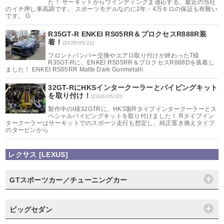
た！ サーキットからワインディングま適応する、最近の当社
のイチ押し車高調です。 スポーツモデルなのに2年・4万キロの保証も有難い
です。 G
R35GT-R ENKEI RS05RR＆プロクセスR888R装
着！
(2026/05/21)
フロントバンパー交換やエアロ取り付けが終わったT様
R35GT-Rに、ENKEI RS05RR＆プロクセスR888Dを装着し
ました！ ENKEI RS05RR Matte Dark Gunmetalli
32GT-RにHKSインタークーラーとパイピングキット
を取り付け！
(2026/05/20)
製作中のI様32GTRに、HKS製Rタイプインタークーラーとス
ペシャルパイピングキットを取り付けました！ Rタイプイン
タークーラーはサーキットでのスポーツ走行も想定し、純正置き換えタイプ
のタービンから
レクサス [LEXUS]
GTスポーツカー／チューニングカー
ビッグセダン