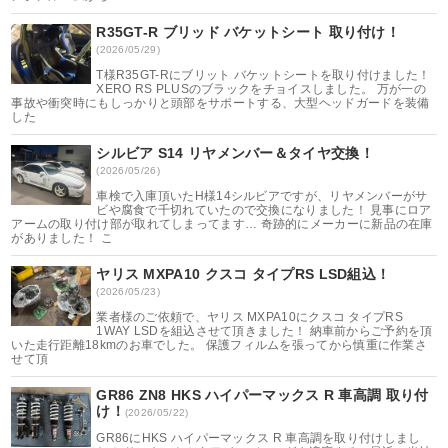
R35GT-R ブリッド バケットシート 取り付け！
(2026/05/29)
T様R35GT-Rにブリット バケットシートを取り付けました！
XERO RS PLUSのブラックをチョイスしました。 万が一の
事故や衝突時にもしっかりと頭部をサポートする、大型ヘッドガードを装備
した
シルビア S14 リヤメンバー＆タイヤ交換！
(2026/05/26)
車検で入庫頂いたH様14シルビアですが、リヤメンバーがサ
ビや腐食で千切れていたので交換になりました！ 見事にロア
アームの取り付け部が取れてしまってます… 奇跡的にメーカーに新品の在庫
がありました！ こ
ヤリス MXPA10 クスコ タイプRS LSD組込！
(2026/05/23)
業者様のご依頼で、ヤリス MXPA10にクスコ タイプRS
1WAY LSDを組込させて頂きました！ 納車前からご予約を頂
いた走行距離18kmのお車でした。 保護フィルムを張ってから慎重に作業さ
せて頂
GR86 ZN8 HKS ハイパーマックス R 車高調 取り付
け！
(2026/05/22)
GR86にHKS ハイパーマックス R 車高調を取り付けしまし