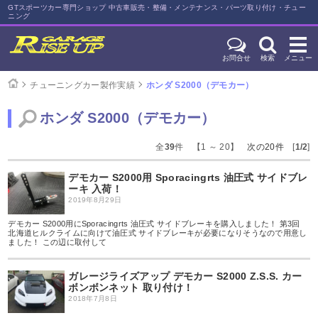
GTスポーツカー専門ショップ 中古車販売・整備・メンテナンス・パーツ取り付け・チュー
ニング
お問合せ
検索
メニュー
チューニングカー製作実績
ホンダ S2000（デモカー）
ホンダ S2000（デモカー）
全
39
件 【1 ～ 20】
次の20件
[
1/2
]
デモカー S2000用 Sporacingrts 油圧式 サイドブレ
ーキ 入荷！
2019年8月29日
デモカー S2000用にSporacingrts 油圧式 サイドブレーキを購入しました！ 第3回
北海道ヒルクライムに向けて油圧式 サイドブレーキが必要になりそうなので用意し
ました！ この辺に取付して
ガレージライズアップ デモカー S2000 Z.S.S. カー
ボンボンネット 取り付け！
2018年7月8日