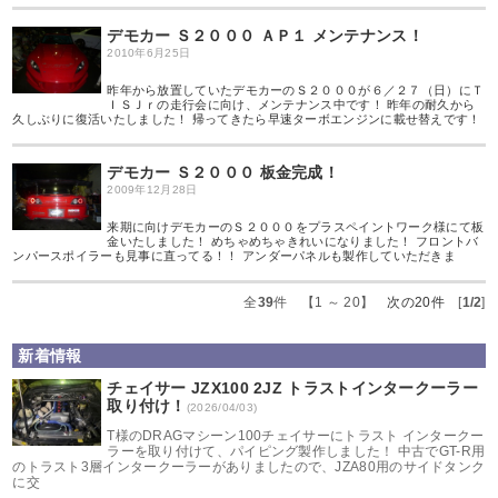
デモカー Ｓ２０００ ＡＰ１ メンテナンス！
2010年6月25日
昨年から放置していたデモカーのＳ２０００が６／２７（日）にＴ
ＩＳＪｒの走行会に向け、メンテナンス中です！ 昨年の耐久から
久しぶりに復活いたしました！ 帰ってきたら早速ターボエンジンに載せ替えです！
デモカー Ｓ２０００ 板金完成！
2009年12月28日
来期に向けデモカーのＳ２０００をプラスペイントワーク様にて板
金いたしました！ めちゃめちゃきれいになりました！ フロントバ
ンパースポイラーも見事に直ってる！！ アンダーパネルも製作していただきま
全
39
件 【1 ～ 20】
次の20件
[
1/2
]
新着情報
チェイサー JZX100 2JZ トラストインタークーラー
取り付け！
(2026/04/03)
T様のDRAGマシーン100チェイサーにトラスト インタークー
ラーを取り付けて、パイピング製作しました！ 中古でGT-R用
のトラスト3層インタークーラーがありましたので、JZA80用のサイドタンク
に交