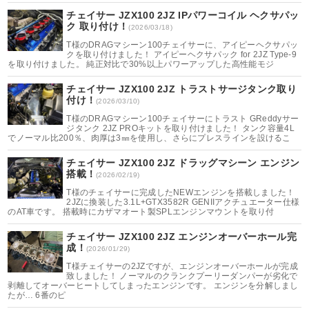
チェイサー JZX100 2JZ IPパワーコイル ヘクサパッ
ク 取り付け！
(2026/03/18)
T様のDRAGマシーン100チェイサーに、アイピーヘクサパッ
クを取り付けました！ アイピーヘクサパック for 2JZ​ Type-9
を取り付けました。 純正対比で30%以上パワーアップした高性能モジ
チェイサー JZX100 2JZ トラストサージタンク取り
付け！
(2026/03/10)
T様のDRAGマシーン100チェイサーにトラスト GReddyサー
ジタンク 2JZ PROキットを取り付けました！ タンク容量4L
でノーマル比200％、肉厚は3㎜を使用し、さらにプレスラインを設けるこ
チェイサー JZX100 2JZ ドラッグマシーン エンジン
搭載！
(2026/02/19)
T様のチェイサーに完成したNEWエンジンを搭載しました！
2JZに換装した3.1L+GTX3582R GENIIアクチュエーター仕様
のAT車です。 搭載時にカザマオート製SPLエンジンマウントを取り付
チェイサー JZX100 2JZ エンジンオーバーホール完
成！
(2026/01/29)
T様チェイサーの2JZですが、エンジンオーバーホールが完成
致しました！ ノーマルのクランクプーリーダンパーが劣化で
剥離してオーバーヒートしてしまったエンジンです。 エンジンを分解しまし
たが… 6番のピ