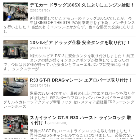
デモカー ドラッグ180SX 久しぶりにエンジン始動！
(2025/03/26)
9年間放置していたデモカーのドラッグ180SXでしたが、今
年はKING OF THE STRIPの同乗走行をする為、メンテナンス
を行いました！ 当然の如くエンジンはかからず、色々な部品の交換になりま
し
13シルビア ドラッグ仕様 安全タンクを取り付け！
(2024/11/13)
I様のシルビア PS13に安全タンクを取り付けしました！ 純正
タンクの錆が酷くインタンクポンプが故障してしまったの
で、今回はお客様が持っていた安タンとフューエルポンプに交換になりま
す。 タンクステーが
R33 GT-R DRAGマシーン エアロパーツ取り付け！
(2023/04/08)
隊長の33GT-Rですが、最後の仕上げでエアロパーツを取り付
けました！ GPスポーツフロントバンパースポイラー＆純正
グリル＆ガレージアクティブ牽引フック セレスティア超軽量FRPレーシング
レーンホース
スカイライン GT-R R33 ハースト ラインロック 取
り付け！
(2023/03/30)
隊長の33GT-Rにハーストラインロックを取り付けました！
同時にABSをキャンセルすることになりました。 必要のない