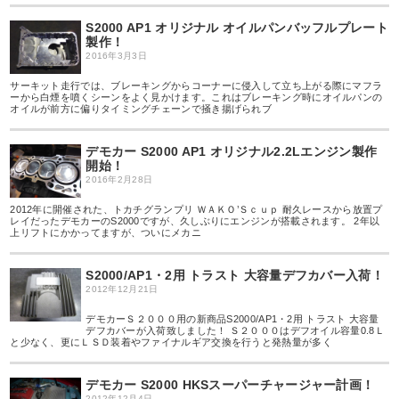
S2000 AP1 オリジナル オイルパンバッフルプレート
製作！
2016年3月3日
サーキット走行では、ブレーキングからコーナーに侵入して立ち上がる際にマフラ
ーから白煙を噴くシーンをよく見かけます。これはブレーキング時にオイルパンの
オイルが前方に偏りタイミングチェーンで掻き揚げられブ
デモカー S2000 AP1 オリジナル2.2Lエンジン製作
開始！
2016年2月28日
2012年に開催された、トカチグランプリ ＷＡＫＯ’Ｓｃｕｐ 耐久レースから放置プ
レイだったデモカーのS2000ですが、久しぶりにエンジンが搭載されます。 2年以
上リフトにかかってますが、ついにメカニ
S2000/AP1・2用 トラスト 大容量デフカバー入荷！
2012年12月21日
デモカーＳ２０００用の新商品S2000/AP1・2用 トラスト 大容量
デフカバーが入荷致しました！ Ｓ２０００はデフオイル容量0.8Ｌ
と少なく、更にＬＳＤ装着やファイナルギア交換を行うと発熱量が多く
デモカー S2000 HKSスーパーチャージャー計画！
2012年12月4日