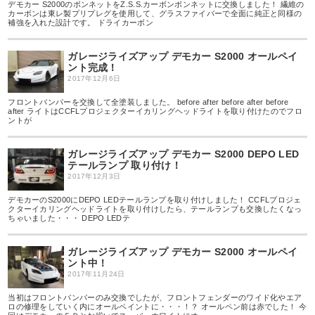
デモカー S2000のボンネットをZ.S.S.カーボンボンネットに交換しました！ 繊維の
カーボンは東レ製プリプレグを使用して、グラスファイバーで全面に純正と同様の
補強を入れた設計です。 ドライカーボン
ガレージライズアップ デモカー S2000 オールペイ
ント完成！
2017年12月6日
フロントバンパーを交換して全塗装しました。 before after before after before
after ライトはCCFLプロジェクターイカリングヘッドライトを取り付けたのでフロ
ントが
ガレージライズアップ デモカー S2000 DEPO LED
テールランプ 取り付け！
2017年12月3日
デモカーのS2000にDEPO LEDテールランプを取り付けしました！ CCFLプロジェ
クターイカリングヘッドライトを取り付けしたら、テールランプも交換したくなっ
ちゃいました・・・ DEPO LEDテ
ガレージライズアップ デモカー S2000 オールペイ
ント中！
2017年11月24日
当初はフロントバンパーのみ交換でしたが、フロントフェンダーのワイド化やエア
ロの修理をしていく内にオールペイントに・・・！？ オールペン前は赤でした！ 今