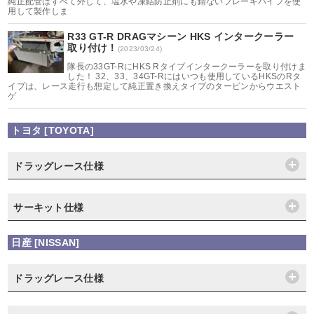
純正配管はすべて外して、塩水や凍結防止剤にも錆ないブレーキパイプを使
用して製作しま
R33 GT-R DRAGマシーン HKS インタークーラー
取り付け！
(2023/03/24)
隊長の33GT-RにHKS Rタイプインタークーラーを取り付けま
した！ 32、33、34GT-Rにはいつも使用しているHKSのRタ
イプは、レース走行も想定して純正置き換えタイプのタービンからウエスト
ゲ
トヨタ [TOYOTA]
ドラッグレース仕様
サーキット仕様
日産 [NISSAN]
ドラッグレース仕様