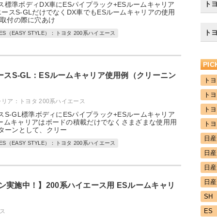
トヨ
ース標準ボディDX車にESパイプラック+ESルームキャリア
エースS-GLだけでなくDX車でもESルームキャリアの使用
の取付の際に穴あけ
トヨ
ES（EASY STYLE）：トヨタ 200系ハイエース
PI
エースS-GL：ESルームキャリア使用例（クリーニン
トヨ
トヨ
ャリア：トヨタ 200系ハイエース
トヨ
スS-GL標準ボディにESパイプラック+ESルームキャリア
ルームキャリアはボードの積載だけでなくさまざまな使用用
トヨ
ターンとして、クリー
日産
ES（EASY STYLE）：トヨタ 200系ハイエース
日産
日産
日産
ン実施中！】200系ハイエース用 ESルームキャリ
SH
ES
ス