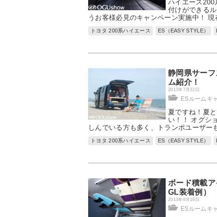
ハイエース200
付けができるル
うお客様必見のキャンペーン実施中！ 現
トヨタ 200系ハイエース
ES（EASY STYLE）
静岡県サーフ
ム紹介！
2013年7月12日
ESルームキ
夏ですね！夏と
い！！ オグシ
しんでいる方も多く、トランポユーザーも
トヨタ 200系ハイエース
ES（EASY STYLE）
ボード積載ア
GL装着例）
2013年6月19日
ESルームキ