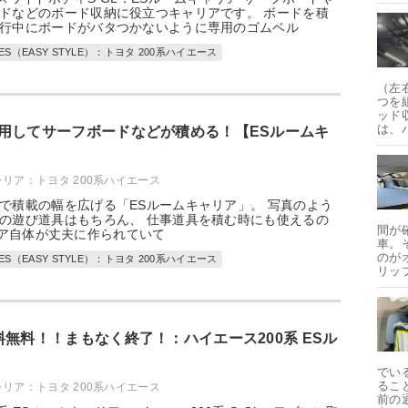
ドなどのボード収納に役立つキャリアです。 ボードを積
行中にボードがバタつかないように専用のゴムベル
ES（EASY STYLE）：トヨタ 200系ハイエース
（左
つを
ッド
は、
用してサーフボードなどが積める！【ESルームキ
ャリア：トヨタ 200系ハイエース
で積載の幅を広げる「ESルームキャリア」。 写真のよう
の遊び道具はもちろん、 仕事道具を積む時にも使えるの
間が
ア自体が丈夫に作られていて
車。
のが
ES（EASY STYLE）：トヨタ 200系ハイエース
リッ
料無料！！まもなく終了！：ハイエース200系 ESル
でい
るこ
ャリア：トヨタ 200系ハイエース
前の