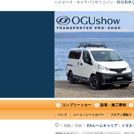
ハイエース・キャラバンやミニバン・軽自動車な
コンプリートカー
架装・施工事例
ベッド
シート／シートカバー
フロア／床貼り
積載／収納
ESルームキャリア：トヨタ 