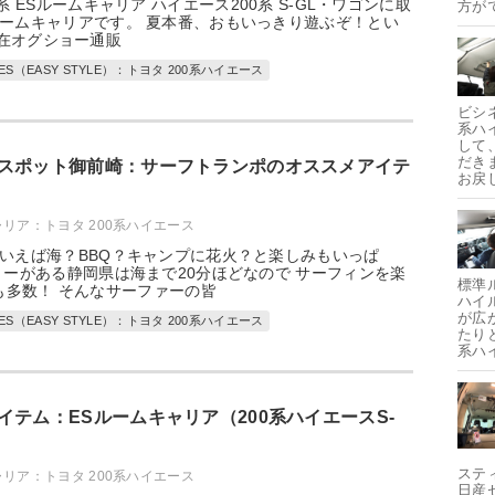
系 ESルームキャリア ハイエース200系 S-GL・ワゴンに取
方が
ームキャリアです。 夏本番、おもいっきり遊ぶぞ！とい
在オグショー通販
ES（EASY STYLE）：トヨタ 200系ハイエース
ビシ
系ハ
して
だき
スポット御前崎：サーフトランポのオススメアイテ
お戻
ャリア：トヨタ 200系ハイエース
いえば海？BBQ？キャンプに花火？と楽しみもいっぱ
ョーがある静岡県は海まで20分ほどなので サーフィンを楽
標準
多数！ そんなサーファーの皆
ハイ
が広
ES（EASY STYLE）：トヨタ 200系ハイエース
たり
系ハ
イテム：ESルームキャリア（200系ハイエースS-
ステ
ャリア：トヨタ 200系ハイエース
日産