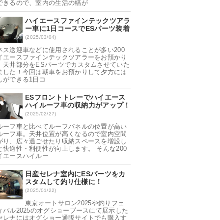
できるので、室内の生活の幅が
ハイエースファインテックツアラ
ー車に1日コースでESパーツ装着
(2025/03/04)
ネス送迎車などに使用されることが多い200
イエースファインテックツアラーをお預かり
、天井部分をESパーツでカスタムさせていた
ました！今回は朝車をお預かりして夕方には
しができる1日コ
ESフロントトレーでハイエース
ハイルーフ車の収納力がアップ！
(2025/02/27)
ルーフ車と比べてルーフパネルの位置が高い
ルーフ車。天井位置が高くなるので室内空間
がり、広々過ごせたり収納スペースを増設し
と快適性・利便性が向上します。 そんな200
イエースハイルー
日産セレナ室内にESパーツをカ
スタムして釣り仕様に！
(2025/01/22)
東京オートサロン2025や釣りフェ
ィバル2025のオグショーブースにて展示した
セレナにはオグショー通販サイトでも購入す