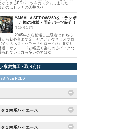
とができるESパーツをカスタムしました！
けたのはセレナの天井スペ
YAMAHA SEROW250をトランポ
した際の積載・固定パーツ紹介！
(2024/10/17)
2005年から登場し上級者はもちろ
性から初心者まで楽しむことができるオフロ
バイクのベストセラー「セロー250」街乗り
林道・オフロードと幅広く楽しめるバイクな
乗られている方も多いのではな
／収納施工・取り付け
（STYLE HOLD）
用
タ 200系ハイエース
タ 100系ハイエース