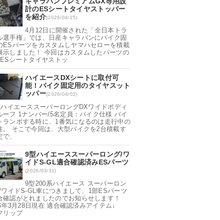
キャラバンプレミアムGX専用設
計のESシートタイヤストッパー
を紹介
(2026/04/15)
4月12日に開催された「全日本トラ
ル選手権」では、日産キャラバンにバイク固
のESパーツをカスタムしヤマハセローを積載
展示しました！ 今回はカスタムしたパーツの
「ESシートタイヤストッ
ハイエースDXシートに取付可
能！バイク固定用のタイヤスット
ッパー
(2026/04/02)
0系ハイエーススーパーロングDXワイドボディ
ルーフ 1ナンバー/5名定員：バイク仕様 バイ
トランポする時に、1番気になるのは走行中の
性。 そこで今回は、大型バイクを2台積載す
定で、
9型ハイエーススーパーロング/ワ
イドS-GL適合確認済みESパーツ
(2026/03/31)
9型200系ハイエース スーパーロン
/ワイドS-GL車につきまして、1部ESパーツ
合確認がとれましたのでお知らせします！
26年3月28日現在 適合確認済みアイテム↓
Sフリップ