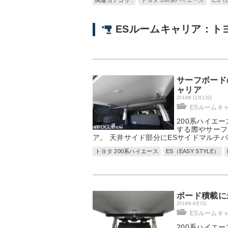
関連カテゴリ :
トヨタ 200系ハイエース
ES（E
ESルームキャリア：トヨ
サーフボード
ャリア
2014年12月13日
ESルームキ
200系ハイエ
する際やサーフ
ア。 天井サイド部分にESサイドマルチ
トヨタ 200系ハイエース
ES（EASY STYLE）
ボード積載に
2014年4月7日
ESルームキ
200系ハイエ