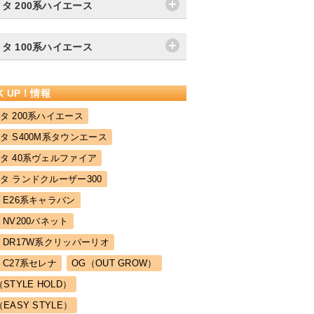
タ 200系ハイエース
タ 100系ハイエース
CK UP！情報
タ 200系ハイエース
タ S400M系タウンエース
タ 40系ヴェルファイア
タ ランドクルーザー300
 E26系キャラバン
 NV200バネット
 DR17W系クリッパーリオ
 C27系セレナ
OG（OUT GROW）
（STYLE HOLD）
（EASY STYLE）