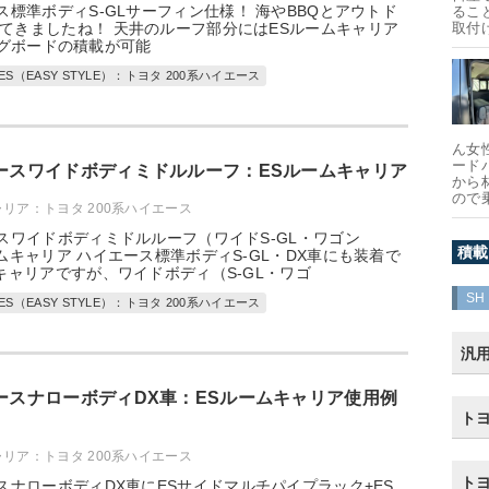
ス標準ボディS-GLサーフィン仕様！ 海やBBQとアウトド
るこ
てきましたね！ 天井のルーフ部分にはESルームキャリア
取付
グボードの積載が可能
ES（EASY STYLE）：トヨタ 200系ハイエース
ん女
ード
エースワイドボディミドルルーフ：ESルームキャリア
から
ので
ャリア：トヨタ 200系ハイエース
ースワイドボディミドルルーフ（ワイドS-GL・ワゴン
積載
ームキャリア ハイエース標準ボディS-GL・DX車にも装着で
ムキャリアですが、ワイドボディ（S-GL・ワゴ
SH
ES（EASY STYLE）：トヨタ 200系ハイエース
汎
エースナローボディDX車：ESルームキャリア使用例
トヨ
ャリア：トヨタ 200系ハイエース
トヨ
ースナローボディDX車にESサイドマルチパイプラック+ES