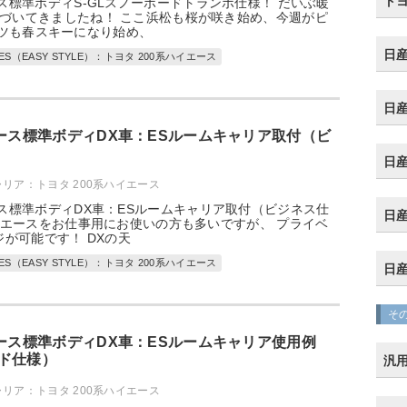
トヨ
ース標準ボディS-GLスノーボードトランポ仕様！ だいぶ暖
づいてきましたね！ ここ浜松も桜が咲き始め、今週がピ
ツも春スキーになり始め、
日産
ES（EASY STYLE）：トヨタ 200系ハイエース
日産
エース標準ボディDX車：ESルームキャリア取付（ビ
日産
ャリア：トヨタ 200系ハイエース
ース標準ボディDX車：ESルームキャリア取付（ビジネス仕
日産
ハイエースをお仕事用にお使いの方も多いですが、 プライベ
が可能です！ DXの天
ES（EASY STYLE）：トヨタ 200系ハイエース
日産
そ
エース標準ボディDX車：ESルームキャリア使用例
ド仕様）
汎
ャリア：トヨタ 200系ハイエース