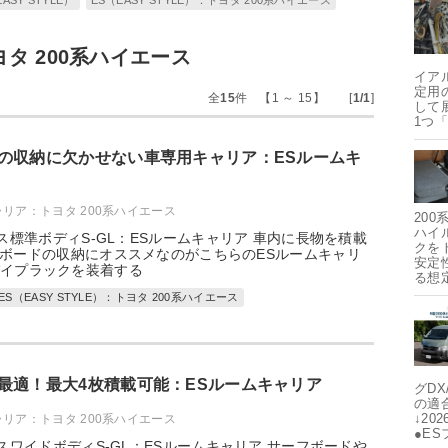
ASY STYLE）
ES（EASY STYLE）：トヨタ 200系ハイエース
タ 200系ハイエース
イア
定用
全
15
件 【1 ～ 15】 [
1/1
]
して
1つ
の収納に欠かせない車専用キャリア：ESルームキ
ャリア：トヨタ 200系ハイエース
20
ハイ
ース標準ボディS-GL：ESルームキャリア 車内に長物を積載
クを
ボードの収納にオススメなのがこちらのESルームキャリ
安定
パイプラックを装着する
る想
ES（EASY STYLE）：トヨタ 200系ハイエース
最適！最大4枚積載可能：ESルームキャリア
グDX
の適
↓20
ャリア：トヨタ 200系ハイエース
●E
ースワイドボディS-GL：ESルームキャリア サーフボードや