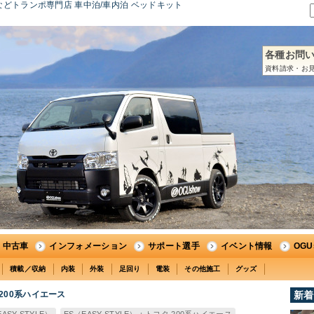
どトランポ専門店 車中泊/車内泊 ベッドキット
各種お問
資料請求・お見
中古車
インフォメーション
サポート選手
イベント情報
OG
積載／収納
内装
外装
足回り
電装
その他施工
グッズ
200系ハイエース
新着