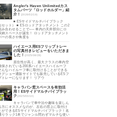
Angler's Haven Unlimitedカス
タムパーツ「ロッドホルダー」紹
介！
(2026/02/19)
■ ESサイドマルチパイプラック
右セット） ■ ESロッドアタッチメント この2
組み合わせることで── 車内の天井部分にロ
収納スペースが誕生！ ロッドアタッチメント
バーの長さや角度を
ハイエース用ESフリップトレー
の写真付きレビューをいただきま
した！
(2025/08/28)
居住性が高く、最大クラスの車内空
確保されている200系ハイエースハイルーフ
そんなハイルーフ車に取付けることができる
オグショー通販サイトでも販売しているESフ
プトレーになります！ リアウ
キャラバン窓スペースを有効活
用！ESサイドマルチパイプラッ
ク
(2025/03/13)
キャラバンで車中泊や趣味を楽しん
る方にオススメなのが、左右の窓上に取付け
とができるESサイドマルチパイプラック！名
通りラック1本でジャンル問わずマルチな使い