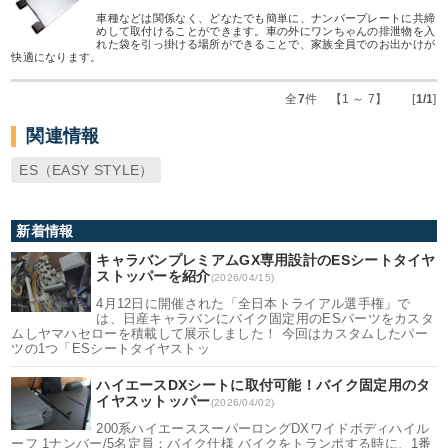
車種などは関係なく、どなたでも簡単に、ナンバープレートに共締
めして取付けることができます。車の外にワンちゃんの排泄物を入
れた袋を引っ掛ける場所ができることで、家族全員でのお出かけが
快適になります。
全
7
件 【1 ～ 7】 [
1/1
]
関連情報
ES（EASY STYLE）
新着情報
キャラバンプレミアムGX専用設計のESシートタイヤ
ストッパーを紹介
(2026/04/15)
4月12日に開催された「全日本トライアル選手権」で
は、日産キャラバンにバイク固定用のESパーツをカスタ
ムしヤマハセローを積載して展示しました！ 今回はカスタムしたパー
ツの1つ「ESシートタイヤストッ
ハイエースDXシートに取付可能！バイク固定用のタ
イヤスットッパー
(2026/04/02)
200系ハイエーススーパーロングDXワイドボディハイル
ーフ 1ナンバー/5名定員：バイク仕様 バイクをトランポする時に、1番