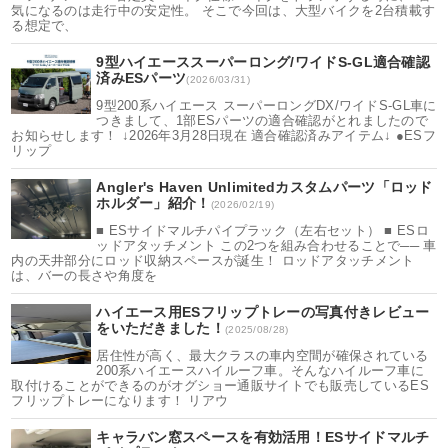
気になるのは走行中の安定性。 そこで今回は、大型バイクを2台積載す
る想定で、
9型ハイエーススーパーロング/ワイドS-GL適合確認
済みESパーツ
(2026/03/31)
9型200系ハイエース スーパーロングDX/ワイドS-GL車に
つきまして、1部ESパーツの適合確認がとれましたので
お知らせします！ ↓2026年3月28日現在 適合確認済みアイテム↓ ●ESフ
リップ
Angler's Haven Unlimitedカスタムパーツ「ロッド
ホルダー」紹介！
(2026/02/19)
■ ESサイドマルチパイプラック（左右セット） ■ ESロ
ッドアタッチメント この2つを組み合わせることで── 車
内の天井部分にロッド収納スペースが誕生！ ロッドアタッチメント
は、バーの長さや角度を
ハイエース用ESフリップトレーの写真付きレビュー
をいただきました！
(2025/08/28)
居住性が高く、最大クラスの車内空間が確保されている
200系ハイエースハイルーフ車。そんなハイルーフ車に
取付けることができるのがオグショー通販サイトでも販売しているES
フリップトレーになります！ リアウ
キャラバン窓スペースを有効活用！ESサイドマルチ