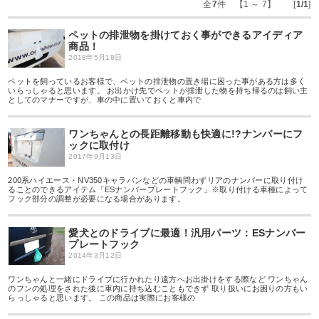
全
7
件 【1 ～ 7】 [
1/1
]
ペットの排泄物を掛けておく事ができるアイディア
商品！
2018年5月18日
ペットを飼っているお客様で、ペットの排泄物の置き場に困った事がある方は多く
いらっしゃると思います。 お出かけ先でペットが排泄した物を持ち帰るのは飼い主
としてのマナーですが、車の中に置いておくと車内で
ワンちゃんとの長距離移動も快適に!?ナンバーにフ
ックに取付け
2017年9月13日
200系ハイエース・NV350キャラバンなどの車輌問わずリアのナンバーに取り付け
ることのできるアイテム「ESナンバープレートフック」※取り付ける車種によって
フック部分の調整が必要になる場合があります。
愛犬とのドライブに最適！汎用パーツ：ESナンバー
プレートフック
2014年3月12日
ワンちゃんと一緒にドライブに行かれたり遠方へお出掛けをする際など ワンちゃん
のフンの処理をされた後に車内に持ち込むこともできず 取り扱いにお困りの方もい
らっしゃると思います。 この商品は実際にお客様の