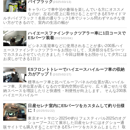
パイプラック
(2025/03/13)
キャラバンで車中泊や趣味を楽しんでいる方にオススメ
なのが、左右の窓上に取付けることができるESサイドマ
ルチパイプラック！名前の通りラック1本でジャンル問わずマルチな使
い方ができるので、室内の生活の幅が
ハイエースファインテックツアラー車に1日コースで
ESパーツ装着
(2025/03/04)
ビシネス送迎車などに使用されることが多い200系ハイ
エースファインテックツアラーをお預かりして、天井部分をESパーツ
でカスタムさせていただきました！今回は朝車をお預かりして夕方には
お戻しができる1日コ
ESフロントトレーでハイエースハイルーフ車の収納
力がアップ！
(2025/02/27)
標準ルーフ車と比べてルーフパネルの位置が高いハイル
ーフ車。天井位置が高くなるので室内空間が広がり、広々過ごせたり収
納スペースを増設したりと快適性・利便性が向上します。 そんな200系
ハイエースハイルー
日産セレナ室内にESパーツをカスタムして釣り仕様
に！
(2025/01/22)
東京オートサロン2025や釣りフェスティバル2025のオグ
ショーブースにて展示した日産セレナにはオグショー通
販サイトでも購入することができるESパーツをカスタムしました！ 取