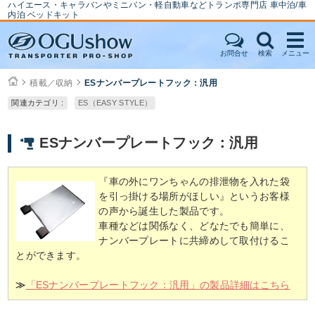
ハイエース・キャラバンやミニバン・軽自動車などトランポ専門店 車中泊/車
内泊 ベッドキット
お問合せ
検索
メニュー
積載／収納
ESナンバープレートフック：汎用
関連カテゴリ :
ES（EASY STYLE）
ESナンバープレートフック：汎用
『車の外にワンちゃんの排泄物を入れた袋
を引っ掛ける場所がほしい』というお客様
の声から誕生した製品です。
車種などは関係なく、どなたでも簡単に、
ナンバープレートに共締めして取付けるこ
とができます。
≫
「ESナンバープレートフック：汎用」の製品詳細はこちら