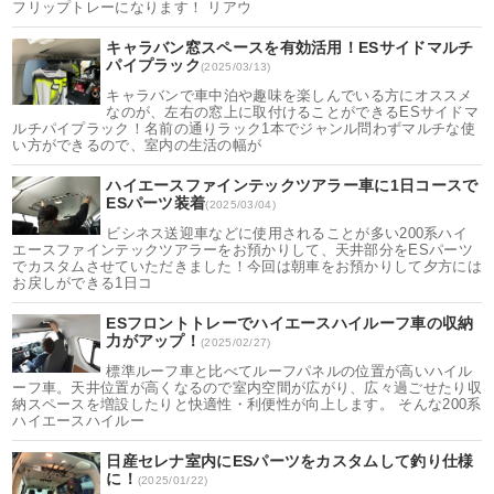
フリップトレーになります！ リアウ
キャラバン窓スペースを有効活用！ESサイドマルチ
パイプラック
(2025/03/13)
キャラバンで車中泊や趣味を楽しんでいる方にオススメ
なのが、左右の窓上に取付けることができるESサイドマ
ルチパイプラック！名前の通りラック1本でジャンル問わずマルチな使
い方ができるので、室内の生活の幅が
ハイエースファインテックツアラー車に1日コースで
ESパーツ装着
(2025/03/04)
ビシネス送迎車などに使用されることが多い200系ハイ
エースファインテックツアラーをお預かりして、天井部分をESパーツ
でカスタムさせていただきました！今回は朝車をお預かりして夕方には
お戻しができる1日コ
ESフロントトレーでハイエースハイルーフ車の収納
力がアップ！
(2025/02/27)
標準ルーフ車と比べてルーフパネルの位置が高いハイル
ーフ車。天井位置が高くなるので室内空間が広がり、広々過ごせたり収
納スペースを増設したりと快適性・利便性が向上します。 そんな200系
ハイエースハイルー
日産セレナ室内にESパーツをカスタムして釣り仕様
に！
(2025/01/22)