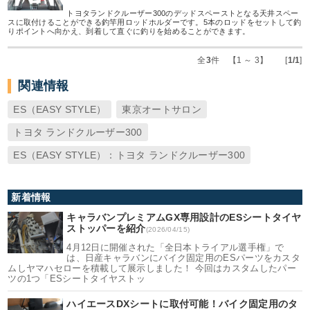
トヨタランドクルーザー300のデッドスペーストとなる天井スペー
スに取付けることができる釣竿用ロッドホルダーです。5本のロッドをセットして釣
りポイントへ向かえ、到着して直ぐに釣りを始めることができます。
全
3
件 【1 ～ 3】 [
1/1
]
関連情報
ES（EASY STYLE）
東京オートサロン
トヨタ ランドクルーザー300
ES（EASY STYLE）：トヨタ ランドクルーザー300
新着情報
キャラバンプレミアムGX専用設計のESシートタイヤ
ストッパーを紹介
(2026/04/15)
4月12日に開催された「全日本トライアル選手権」で
は、日産キャラバンにバイク固定用のESパーツをカスタ
ムしヤマハセローを積載して展示しました！ 今回はカスタムしたパー
ツの1つ「ESシートタイヤストッ
ハイエースDXシートに取付可能！バイク固定用のタ