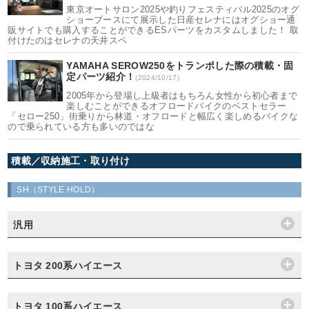
東京オートサロン2025や釣りフェスティバル2025のオグ
ショーブースにて展示した日産セレナにはオグショー通
販サイトでも購入することができるESパーツをカスタムしました！ 取
付けたのはセレナの天井スペ
YAMAHA SEROW250をトランポした際の積載・固
定パーツ紹介！
(2024/10/17)
2005年から登場し上級者はもちろん女性から初心者まで
楽しむことができるオフロードバイクのベストセラー
「セロー250」街乗りから林道・オフロードと幅広く楽しめるバイクな
ので乗られている方も多いのではな
積載／収納施工・取り付け
SH（STYLE HOLD）
汎用
トヨタ 200系ハイエース
トヨタ 100系ハイエース