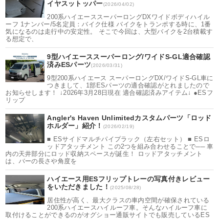
イヤスットッパー
(2026/04/02)
200系ハイエーススーパーロングDXワイドボディハイル
ーフ 1ナンバー/5名定員：バイク仕様 バイクをトランポする時に、1番
気になるのは走行中の安定性。 そこで今回は、大型バイクを2台積載す
る想定で、
9型ハイエーススーパーロング/ワイドS-GL適合確認
済みESパーツ
(2026/03/31)
9型200系ハイエース スーパーロングDX/ワイドS-GL車に
つきまして、1部ESパーツの適合確認がとれましたので
お知らせします！ ↓2026年3月28日現在 適合確認済みアイテム↓ ●ESフ
リップ
Angler's Haven Unlimitedカスタムパーツ「ロッド
ホルダー」紹介！
(2026/02/19)
■ ESサイドマルチパイプラック（左右セット） ■ ESロ
ッドアタッチメント この2つを組み合わせることで── 車
内の天井部分にロッド収納スペースが誕生！ ロッドアタッチメント
は、バーの長さや角度を
ハイエース用ESフリップトレーの写真付きレビュー
をいただきました！
(2025/08/28)
居住性が高く、最大クラスの車内空間が確保されている
200系ハイエースハイルーフ車。そんなハイルーフ車に
取付けることができるのがオグショー通販サイトでも販売しているES