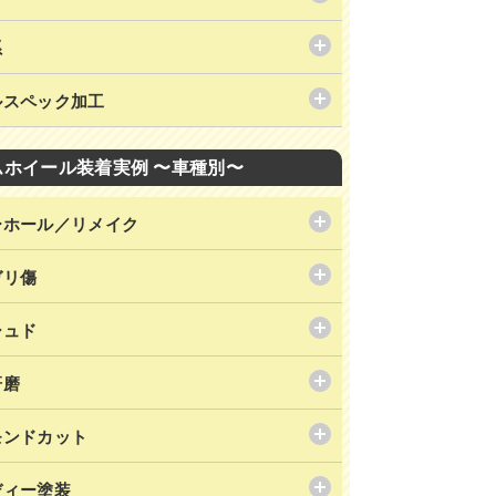
系
ルスペック加工
ムホイール装着実例 〜車種別〜
ーホール／リメイク
ガリ傷
シュド
研磨
モンドカット
ディー塗装