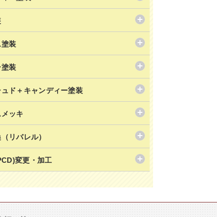
装
ム塗装
ー塗装
シュド＋キャンディー塗装
ムメッキ
換（リバレル）
PCD)変更・加工