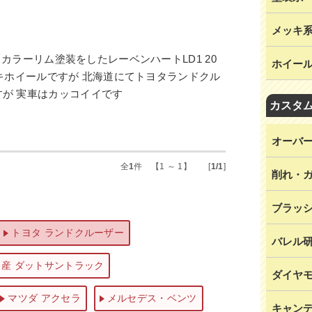
メッキ
カラーリム塗装をしたレーベンハートLD1 20
ホイー
キホイールですが 北海道にてトヨタランドクル
すが 実車はカッコイイです
カスタ
オーバ
全
1
件 【1 ～ 1】 [
1/1
]
削れ・
ブラッ
トヨタ ランドクルーザー
バレル
日産 ダットサントラック
ダイヤ
マツダ アクセラ
メルセデス・ベンツ
キャン