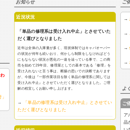
お知らせ
ご
近況状況
→
「単品の修理系は受け入れ中止」とさせていた
→
だく運びとなりました
→
近年は全体の入庫量が多く、現状体制ではキャパオーバー
の状況が何年も続いおり、何かしら制限をしなければどう
にもならない状況が悪化の一途を辿っている事で、この商
→
売を始めて29年目、修理屋としての基本である「修理」を
受け入れないと言う事は、断腸の思いでの決断であります
合わ
が、今後は『一部作業項目を除く単品の修理系に関しては
受け入れ中止』とさせていただく運びとなりました。ご理
よ
解の程宜しくお願い申し上げます。
付」
→
「単品の修理系は受け入れ中止」とさせてい
ご
ただく運びとなりました
ア
品
い