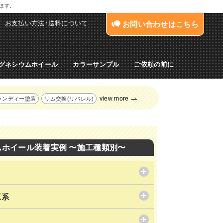
します。
お支払い方法･送料について
お問い合わせはこちら
グネシウムホイール
カラーサンプル
ご依頼の前に
view more
ャンディー塗装
リム交換(リバレル)
ムホイール装着実例 〜施工種類別〜
工系