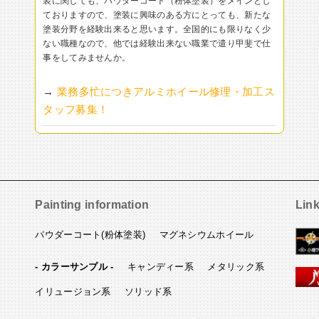
装に関しても、パウダーコート（粉体塗装）をメインとし
ておりますので、塗装に興味のある方にとっても、新たな
塗装分野を経験出来ると思います。全国的にも限りなく少
ない職種なので、他では経験出来ない職業で遣り甲斐で仕
事をしてみませんか。
→
業務多忙につきアルミホイール修理・加工ス
タッフ募集！
Painting information
Lin
パウダーコート(粉体塗装)
マグネシウムホイール
- カラーサンプル -
キャンディー系
メタリック系
イリュージョン系
ソリッド系