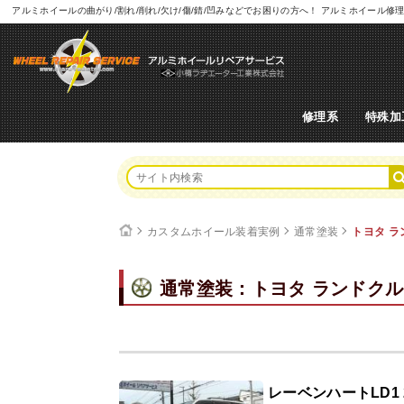
アルミホイールの曲がり/割れ/削れ/欠け/傷/錆/凹みなどでお困りの方へ！ アルミホイー
修理系
特殊加
カスタムホイール装着実例
通常塗装
トヨタ 
通常塗装：トヨタ ランドク
レーベンハートLD1 