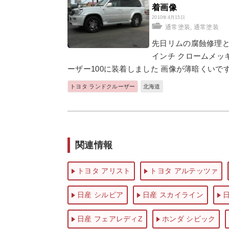
着画像
2010年4月15日
通常塗装
,
通常塗装
先日リムの腐蝕修理と
インチ クロームメッ
ーザー100に装着しました 画像が薄暗くいで
トヨタ ランドクルーザー
北海道
関連情報
トヨタ アリスト
トヨタ アルテッツァ
日産 シルビア
日産 スカイライン
日産 フェアレディZ
ホンダ シビック