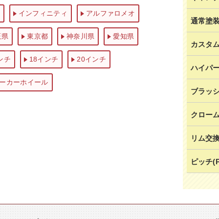
インフィニティ
アルファロメオ
通常塗
玉県
東京都
神奈川県
愛知県
カスタ
ンチ
18インチ
20インチ
ハイパ
ーカーホイール
ブラッ
クロー
リム交
ピッチ(