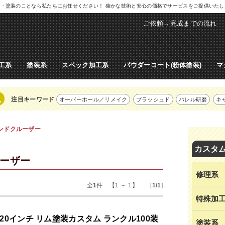
ル修理・塗装のことなら私たちにお任せください！ 確かな技術と安心の価格でサービスをご提供いた
ご依頼→完成までの流れ
工系
塗装系
スペック加工系
パウダーコート(粉体塗装)
マ
注目キーワード
オーバーホール／リメイク
ブラッシュド
バレル研磨
キ
ランドクルーザー
カスタ
ルーザー
修理系
全
1
件 【1 ～ 1】 [
1/1
]
特殊加
20インチ リム塗装カスタム ランクル100装
塗装系