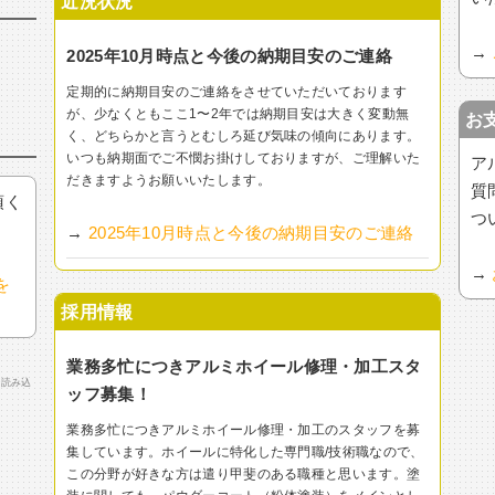
近況状況
→
2025年10月時点と今後の納期目安のご連絡
定期的に納期目安のご連絡をさせていただいております
が、少なくともここ1〜2年では納期目安は大きく変動無
お
く、どちらかと言うとむしろ延び気味の傾向にあります。
いつも納期面でご不憫お掛けしておりますが、ご理解いた
ア
だきますようお願いいたします。
質
頂く
つ
→
2025年10月時点と今後の納期目安のご連絡
→
を
採用情報
業務多忙につきアルミホイール修理・加工スタ
で読み込
ッフ募集！
業務多忙につきアルミホイール修理・加工のスタッフを募
集しています。ホイールに特化した専門職/技術職なので、
この分野が好きな方は遣り甲斐のある職種と思います。塗