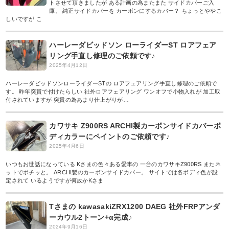
トさせて頂きましたが ある計画の為またまた サイドカバーご入
庫。 純正サイドカバーを カーボンにするカバー？ ちょっとややこ
しいですが こ
ハーレーダビッドソン ローライダーST ロアフェア
リング手直し修理のご依頼です♪
2025年4月12日
ハーレーダビッドソンローライダーSTの ロアフェアリング手直し修理のご依頼で
す。 昨年突貫で付けたらしい 社外ロアフェアリング ワンオフで小物入れが 加工取
付されていますが 突貫の為あまり仕上がりが…
カワサキ Z900RS ARCHI製カーボンサイドカバーボ
ディカラーにペイントのご依頼です♪
2025年4月6日
いつもお世話になっている Kさまの色々ある愛車の 一台のカワサキZ900RS またネ
ットでポチッと。 ARCHI製のカーボンサイドカバー。 サイトでは各ボディ色が設
定されて いるようですが何故かKさま
Tさまの kawasakiZRX1200 DAEG 社外FRPアンダ
ーカウル2トーン+α完成♪
2024年9月16日