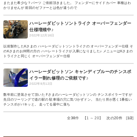
またまた希少な？パーツ ご依頼頂きました。 フェンダーにサイドカバー 車種はわ
かりませんが 前回のゼファーとは色が違うので
ハーレーダビットソントライク オーバーフェンダー
仕様増殖中♪
2022年12月16日
以前製作したKさまの ハーレーダビットソントライクの オーバーフェンダー仕様 そ
のKさまのお仲間の方の ハーレートライクが入庫になりました♪ メニューはKさまの
トライクと同じく オーバーフェンダー仕様
ハーレーダビットソン キャンディブルーのチンスポ
イラー割れ修理のご依頼です♪
2022年9月12日
数年前に塗装させて頂いた Fさまのハーレーダビットソンの チンスポイラーですが
先日のツーリングで道の駅の 駐車場の穴に気づかずドン。 当たり所が悪く1番低い
チンスポがバキッと。 走ってる最中に落ち
全
30
件 【1 ～ 20】
次の20件
[
1/2
]