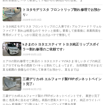
割れを接合し パテで整形して下地からの 調色からの塗装。 ま
トヨタモデリスタ フロントリップ割れ修理でお預か
り♪
2026年03月15日
トヨタ純正モデリスタ フロントリップのご入庫です♪ アルファード？ ヴェル
ファイア？ 割れは軽度なので サクッと接着し 要着して接着後に 表裏両面を
専用ボンドで しっかり固定 仕上げはパテで整形して
kさまのトヨタエスティマ トヨタ純正リップスポイ
ラー割れ修理のご依頼です♪
2026年03月11日
エアロの割れ修理でご来店の トヨタエスティマのkさま 珍しいタイプの純正
エアロですね 冬の悪路でバキッと割れてしまってます。 当然廃盤ですがまだ
直る範囲の 損傷なので外して単体でお預かり。 直るまでは
三菱デリカd5 エルフォード製FRPボンネットペイン
ト完了♪
2026年02月17日
三菱デリカd5エルフォード製の FRPボンネットペイントです。 裏塗り完了
後に 色見本に合わせて調色し 表面の塗装スタートします。 純正ホワイトパ
ールへ 乾燥後にブツ取りをして コンパウンドで磨き作業