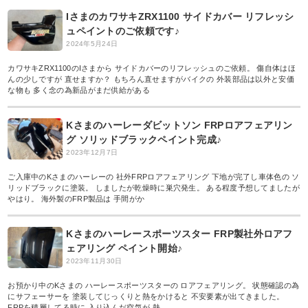
IさまのカワサキZRX1100 サイドカバー リフレッシ
ュペイントのご依頼です♪
2024年5月24日
カワサキZRX1100のIさまから サイドカバーのリフレッシュのご依頼。 傷自体はほ
んの少しですが 直せますか？ もちろん直せますがバイクの 外装部品は以外と安価
な物も 多く念の為新品がまだ供給がある
Kさまのハーレーダビットソン FRPロアフェアリン
グ ソリッドブラックペイント完成♪
2023年12月7日
ご入庫中のKさまのハーレーの 社外FRPロアフェアリング 下地が完了し車体色の ソ
リッドブラックに塗装。 しましたが乾燥時に巣穴発生。 ある程度予想してましたが
やはり。 海外製のFRP製品は 手間がか
Kさまのハーレースポーツスター FRP製社外ロアフ
ェアリング ペイント開始♪
2023年11月30日
お預かり中のKさまの ハーレースポーツスターの ロアフェアリング。 状態確認の為
にサフェーサーを 塗装してじっくりと熱をかけると 不安要素が出てきました。
FRPを積層してる時に 入り込んだ空気が 熱