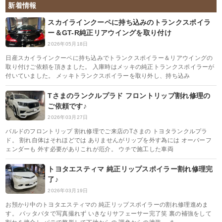
新着情報
スカイラインクーペに持ち込みのトランクスポイラ
ー＆GT-R純正リアウイングを取り付け
2026年05月18日
日産スカイラインクーペに持ち込みでトランクスポイラー＆リアウイングの
取り付けご依頼を頂きました。 入庫時はメッキの純正トランクスポイラーが
付いていました。 メッキトランクスポイラーを取り外し、持ち込み
Tさまのランクルプラド フロントリップ割れ修理の
ご依頼です♪
2026年03月27日
バルドのフロントリップ 割れ修理でご来店のTさまの トヨタランクルプラ
ド。 割れ自体はそれほどでは ありませんがリップを外す為には オーバーフ
ェンダーも 外す必要がありこれが厄介。 ウチで施工した車両
トヨタエスティマ 純正リップスポイラー割れ修理完
了♪
2026年03月19日
お預かり中のトヨタエスティマの 純正リップスポイラーの割れ修理進めま
す。 バッタバタで写真撮れず いきなりサフェーサー完了笑 裏の補強をして