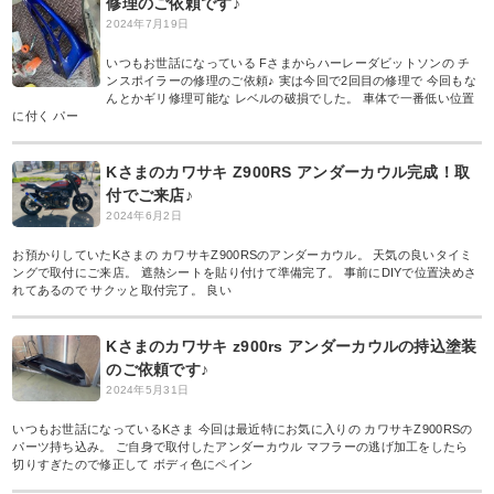
修理のご依頼です♪
2024年7月19日
いつもお世話になっている Fさまからハーレーダビットソンの チ
ンスポイラーの修理のご依頼♪ 実は今回で2回目の修理で 今回もな
んとかギリ修理可能な レベルの破損でした。 車体で一番低い位置
に付く パー
Kさまのカワサキ Z900RS アンダーカウル完成！取
付でご来店♪
2024年6月2日
お預かりしていたKさまの カワサキZ900RSのアンダーカウル。 天気の良いタイミ
ングで取付にご来店。 遮熱シートを貼り付けて準備完了。 事前にDIYで位置決めさ
れてあるので サクッと取付完了。 良い
Kさまのカワサキ z900rs アンダーカウルの持込塗装
のご依頼です♪
2024年5月31日
いつもお世話になっているKさま 今回は最近特にお気に入りの カワサキZ900RSの
パーツ持ち込み。 ご自身で取付したアンダーカウル マフラーの逃げ加工をしたら
切りすぎたので修正して ボディ色にペイン