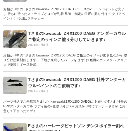
お預かり中のTさまの kawasaki ZRX1200 DAEG ベースの2トーンペイントが完了
し 待ちに待ったストライプとロゴが到着 早速ご指定の位置に貼り付けて クリアペ
イント！ 今回はステッカー
Tさまのkawasaki ZRX1200 DAEG アンダーカウル
ご指定のラインに塗り分けしていきます♪
2024年9月8日
お預かり中のTさまの kawasaki ZRX1200 DAEG ご指定のイメージ図を見ながら 塗
り分け塗装開始します。 下地が完成したパーツを まずは1色目のガンメタへ クリア
まで塗装して一旦乾燥。
Tさまのkawasaki ZRX1200 DAEG 社外アンダーカ
ウルペイントのご依頼です♪
2024年9月4日
パーツ持込でご来店頂きました kawasaki ZRX1200 DAEGに お乗りのTさま 社外の
FRPアンダーカウル ボディ色の2色塗り分け＋α お預かり時にオーナーさまが ご用
意して下さったデザイ
Fさまのハーレーダビットソン チンスポイラー割れ