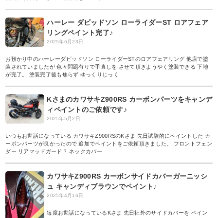
ハーレー ダビッドソン ローライダーST ロアフェア
リングペイント完了♪
2025年6月23日
お預かり中のハーレーダビッドソン ローライダーSTのロアフェアリング 他店で塗
装されていましたが 色々問題有りで手直しを させて頂きようやく塗装できる 下地
が完了。 塗装完了後も焦らず ゆっくりじっく
KさまのカワサキZ900RS カーボンパーツをキャンデ
ィペイントのご依頼です♪
2025年5月2日
いつもお世話になっている カワサキZ900RSのKさま 先日試験的にペイントした カ
ーボンパーツが良かったので 追加でペイントをご依頼頂きました。 フロントフェン
ダー リアマッドガード？ ネックカバー
カワサキZ900RS カーボンサイドカバーガーニッシ
ュ キャンディブラウンでペイント♪
2025年4月16日
毎度お世話になっているKさま 先日社外のサイドカバーを ペイン