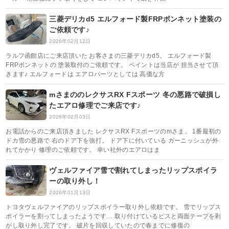
三菱デリカd5 エルフォード製FRPボンネット塗装の
ご依頼です♪
2026年02月12日
ラルフ函館店にご来店頂いた お客さまの三菱デリカd5。 エルフォード製
FRPボンネットの 塗装取付のご依頼です。 ペイントは当店が 担当させて頂
きます♪ エルフォードは エアロパーツとしては 高価な方
mさまののレクサスRX Fスポーツ 冬の悪路で破損し
たエアロ修理でご来店です♪
2026年02月03日
お電話からのご来店頂きました レクサスRX Fスポーツのmさま。 1番最初の
ドカ雪の悪路で 右のドア下を強打。 ドア下に付いている ガーニッシュが外
れてかかり 修理のご依頼です。 幸い社外のエアロはま
ヴェルファイア雪で割れてしまったリップスポイラ
ーの取り外し！
2026年01月13日
トヨタヴェルファイアのリップスポイラー取り外し依頼です。 雪でリップス
ポイラーを割ってしまったようです… 取り付けているビスと両面テープを剥
がし取り外し完了です。 破片を回収していたので春までに修復の