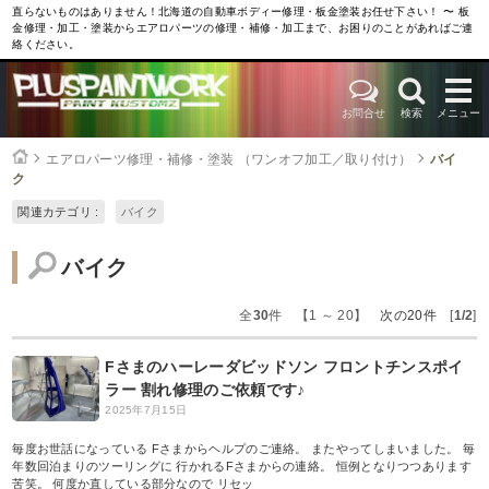
直らないものはありません！北海道の自動車ボディー修理・板金塗装お任せ下さい！ 〜 板
金修理・加工・塗装からエアロパーツの修理・補修・加工まで、お困りのことがあればご連
絡ください。
お問合せ
検索
メニュー
エアロパーツ修理・補修・塗装 （ワンオフ加工／取り付け）
バイ
ク
関連カテゴリ :
バイク
バイク
全
30
件 【1 ～ 20】
次の20件
[
1/2
]
Fさまのハーレーダビッドソン フロントチンスポイ
ラー 割れ修理のご依頼です♪
2025年7月15日
毎度お世話になっている Fさまからヘルプのご連絡。 またやってしまいました。 毎
年数回泊まりのツーリングに 行かれるFさまからの連絡。 恒例となりつつあります
苦笑。 何度か直している部分なので リセッ