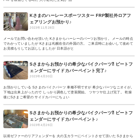
Kさまのハーレースポーツスター FRP製社外ロアフ
ェアリングお預かり♪
2023年11月28日
メールでお問い合わせ頂いた Kさまからハーレーのパーツお預かり。 メールの時点
でわかっていましたが Kさまは札幌在住の外国の方。 ご来店時にお会いして改めて
お見積もりしてお話ししましたが 日本語がと
Sさまからお預かりの希少なバイクパーツ⁈ ビートフ
ェンダーにサイドカバーペイント完了♪
2023年4月30日
お預かりしている Sさまのバイクパーツ 車種不明ですが 希少なパーツなニオイが。
下地は出来上がったので しっかり調色して塗装開始。 ツヤツヤ仕上げ完了。 乾燥
後にSさまご希望の サイドカバーにちょい
Sさまからお預かりの希少なバイクパーツ⁈ ビートフ
ェンダーにサイドカバーペイント♪
2023年4月26日
以前ゼファーのリアフェンダーを 火の玉カラーにペイントさせて頂いた Sさまから