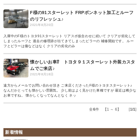
F様の91スターレット FRPボンネット加工とルーフ
のリフレッシュ♪
2021年8月20日
入庫中のF様のトヨタ91スターレット リアスポ仮合わせに続いて クリアが劣化して
しまったルーフと 過去の修理跡が出てきてしまったピラーの 補修開始です。 ルー
フとピラーは傷などはなく クリアの劣化のみ
懐かしいお車⁉ トヨタ９１スターレット外装カスタ
ムでご来店♪
2021年8月18日
遠方からメールでお問い合わせ頂き ご来店くださったF様のトヨタスターレット♪
なんだかとっても懐かしい雰囲気。 少し前はよく見かけた車種ですが 最近は稀少な
お車ですね。 懐かしくなってなんとなく ネッ
全
6
件 【1 ～ 6】 [
1/1
]
新着情報