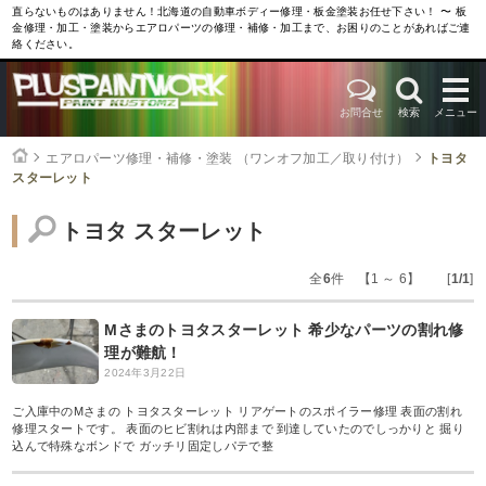
直らないものはありません！北海道の自動車ボディー修理・板金塗装お任せ下さい！ 〜 板
金修理・加工・塗装からエアロパーツの修理・補修・加工まで、お困りのことがあればご連
絡ください。
お問合せ
検索
メニュー
エアロパーツ修理・補修・塗装 （ワンオフ加工／取り付け）
トヨタ
スターレット
トヨタ スターレット
全
6
件 【1 ～ 6】 [
1/1
]
Mさまのトヨタスターレット 希少なパーツの割れ修
理が難航！
2024年3月22日
ご入庫中のMさまの トヨタスターレット リアゲートのスポイラー修理 表面の割れ
修理スタートです。 表面のヒビ割れは内部まで 到達していたのでしっかりと 掘り
込んで特殊なボンドで ガッチリ固定しパテで整