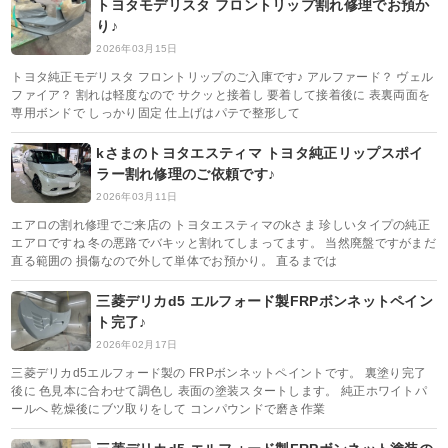
トヨタモデリスタ フロントリップ割れ修理でお預か
り♪
2026年03月15日
トヨタ純正モデリスタ フロントリップのご入庫です♪ アルファード？ ヴェル
ファイア？ 割れは軽度なので サクッと接着し 要着して接着後に 表裏両面を
専用ボンドで しっかり固定 仕上げはパテで整形して
kさまのトヨタエスティマ トヨタ純正リップスポイ
ラー割れ修理のご依頼です♪
2026年03月11日
エアロの割れ修理でご来店の トヨタエスティマのkさま 珍しいタイプの純正
エアロですね 冬の悪路でバキッと割れてしまってます。 当然廃盤ですがまだ
直る範囲の 損傷なので外して単体でお預かり。 直るまでは
三菱デリカd5 エルフォード製FRPボンネットペイン
ト完了♪
2026年02月17日
三菱デリカd5エルフォード製の FRPボンネットペイントです。 裏塗り完了
後に 色見本に合わせて調色し 表面の塗装スタートします。 純正ホワイトパ
ールへ 乾燥後にブツ取りをして コンパウンドで磨き作業