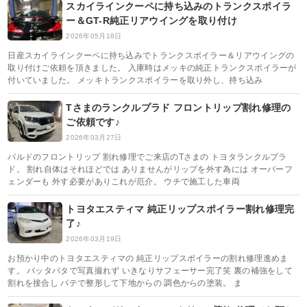
スカイラインクーペに持ち込みのトランクスポイラ
ー＆GT-R純正リアウイングを取り付け
2026年05月18日
日産スカイラインクーペに持ち込みでトランクスポイラー＆リアウイングの
取り付けご依頼を頂きました。 入庫時はメッキの純正トランクスポイラーが
付いていました。 メッキトランクスポイラーを取り外し、持ち込み
Tさまのランクルプラド フロントリップ割れ修理の
ご依頼です♪
2026年03月27日
バルドのフロントリップ 割れ修理でご来店のTさまの トヨタランクルプラ
ド。 割れ自体はそれほどでは ありませんがリップを外す為には オーバーフ
ェンダーも 外す必要がありこれが厄介。 ウチで施工した車両
トヨタエスティマ 純正リップスポイラー割れ修理完
了♪
2026年03月19日
お預かり中のトヨタエスティマの 純正リップスポイラーの割れ修理進めま
す。 バッタバタで写真撮れず いきなりサフェーサー完了笑 裏の補強をして
割れを接合し パテで整形して下地からの 調色からの塗装。 ま