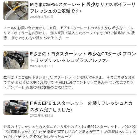
MさまのEP91スターレット 希少なリアスポイラーリ
フレッシュのご依頼です♪
2024年3月20日
メールのお問い合わせからご来店。 EP91スターレットのMさまから 希少なミドル
リアスポイラーをお預かり。 個人売買で購入したパーツですが DIYで補修途中の状
態。 何かわからない謎のパテ仕上げ。 一
Fさまのトヨタスターレット 希少なGTターボ フロン
トリップリフレッシュプラスアルファ♪
2024年3月12日
数年ぶりにご連絡下さいました スターレットにお乗りのFさま。 今では希少なお車
ですが まだまだ大事にお乗りで 今回は社外フロントリップを入手 ついでにフロン
トバンパーも 綺麗な物に交換のご依頼です。
FさまEP９１スターレット 外装リフレッシュとカ
スタム完了しました♪
2021年8月24日
外装のリフレッシュとカスタムでご入庫中の FさまのEP91スターレット。 バタバタ
で写真撮れませんでしたが 塗装が完了し組み付け磨きが完了！ 納車時はあいにくの
雨でしたが クリア劣化が激しかったルーフ