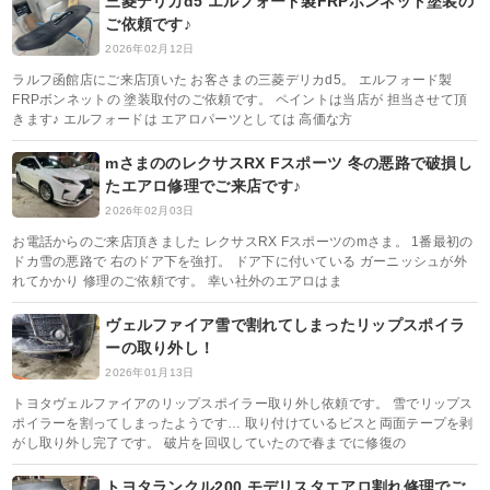
三菱デリカd5 エルフォード製FRPボンネット塗装の
ご依頼です♪
2026年02月12日
ラルフ函館店にご来店頂いた お客さまの三菱デリカd5。 エルフォード製
FRPボンネットの 塗装取付のご依頼です。 ペイントは当店が 担当させて頂
きます♪ エルフォードは エアロパーツとしては 高価な方
mさまののレクサスRX Fスポーツ 冬の悪路で破損し
たエアロ修理でご来店です♪
2026年02月03日
お電話からのご来店頂きました レクサスRX Fスポーツのmさま。 1番最初の
ドカ雪の悪路で 右のドア下を強打。 ドア下に付いている ガーニッシュが外
れてかかり 修理のご依頼です。 幸い社外のエアロはま
ヴェルファイア雪で割れてしまったリップスポイラ
ーの取り外し！
2026年01月13日
トヨタヴェルファイアのリップスポイラー取り外し依頼です。 雪でリップス
ポイラーを割ってしまったようです… 取り付けているビスと両面テープを剥
がし取り外し完了です。 破片を回収していたので春までに修復の
トヨタランクル200 モデリスタエアロ割れ修理でご