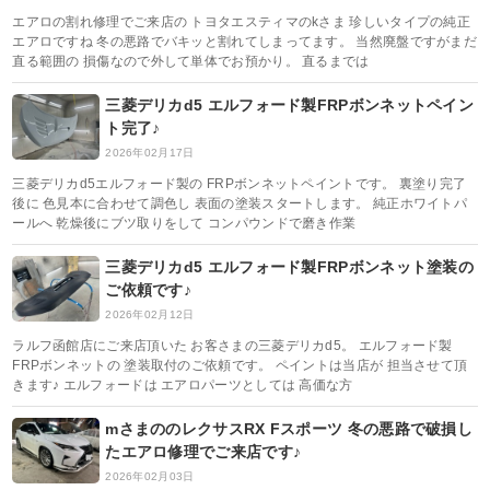
エアロの割れ修理でご来店の トヨタエスティマのkさま 珍しいタイプの純正
エアロですね 冬の悪路でバキッと割れてしまってます。 当然廃盤ですがまだ
直る範囲の 損傷なので外して単体でお預かり。 直るまでは
三菱デリカd5 エルフォード製FRPボンネットペイン
ト完了♪
2026年02月17日
三菱デリカd5エルフォード製の FRPボンネットペイントです。 裏塗り完了
後に 色見本に合わせて調色し 表面の塗装スタートします。 純正ホワイトパ
ールへ 乾燥後にブツ取りをして コンパウンドで磨き作業
三菱デリカd5 エルフォード製FRPボンネット塗装の
ご依頼です♪
2026年02月12日
ラルフ函館店にご来店頂いた お客さまの三菱デリカd5。 エルフォード製
FRPボンネットの 塗装取付のご依頼です。 ペイントは当店が 担当させて頂
きます♪ エルフォードは エアロパーツとしては 高価な方
mさまののレクサスRX Fスポーツ 冬の悪路で破損し
たエアロ修理でご来店です♪
2026年02月03日