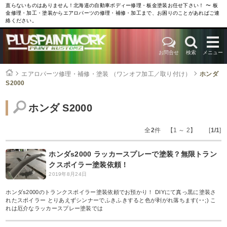
直らないものはありません！北海道の自動車ボディー修理・板金塗装お任せ下さい！ 〜 板
金修理・加工・塗装からエアロパーツの修理・補修・加工まで、お困りのことがあればご連
絡ください。
お問合せ
検索
メニュー
エアロパーツ修理・補修・塗装 （ワンオフ加工／取り付け）
ホンダ
S2000
ホンダ S2000
全
2
件 【1 ～ 2】 [
1/1
]
ホンダs2000 ラッカースプレーで塗装？無限トラン
クスポイラー塗装依頼！
2019年8月24日
ホンダs2000のトランクスポイラー塗装依頼でお預かり！ DIYにて真っ黒に塗装さ
れたスポイラー とりあえずシンナーでふきふきすると色が剥がれ落ちます(･･;) こ
れは厄介なラッカースプレー塗装では