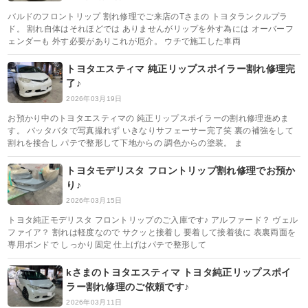
バルドのフロントリップ 割れ修理でご来店のTさまの トヨタランクルプラ
ド。 割れ自体はそれほどでは ありませんがリップを外す為には オーバーフ
ェンダーも 外す必要がありこれが厄介。 ウチで施工した車両
トヨタエスティマ 純正リップスポイラー割れ修理完
了♪
2026年03月19日
お預かり中のトヨタエスティマの 純正リップスポイラーの割れ修理進めま
す。 バッタバタで写真撮れず いきなりサフェーサー完了笑 裏の補強をして
割れを接合し パテで整形して下地からの 調色からの塗装。 ま
トヨタモデリスタ フロントリップ割れ修理でお預か
り♪
2026年03月15日
トヨタ純正モデリスタ フロントリップのご入庫です♪ アルファード？ ヴェル
ファイア？ 割れは軽度なので サクッと接着し 要着して接着後に 表裏両面を
専用ボンドで しっかり固定 仕上げはパテで整形して
kさまのトヨタエスティマ トヨタ純正リップスポイ
ラー割れ修理のご依頼です♪
2026年03月11日