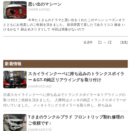
思い出のマシーン
2009年12月8日
今年たくさんのドラマと思い出をくれたこのマシン シーズンオフ
とともにお色直しのご依頼を頂きました。 前回突貫で直したであろうココ 板金 い
けるかな？ 錆止めヌリヌリして 今回は溶接がないので
全
2
件 【1 ～ 2】 [
1/1
]
新着情報
スカイラインクーペに持ち込みのトランクスポイラ
ー＆GT-R純正リアウイングを取り付け
2026年05月18日
日産スカイラインクーペに持ち込みでトランクスポイラー＆リアウイングの
取り付けご依頼を頂きました。 入庫時はメッキの純正トランクスポイラーが
付いていました。 メッキトランクスポイラーを取り外し、持ち込み
Tさまのランクルプラド フロントリップ割れ修理の
ご依頼です♪
2026年03月27日