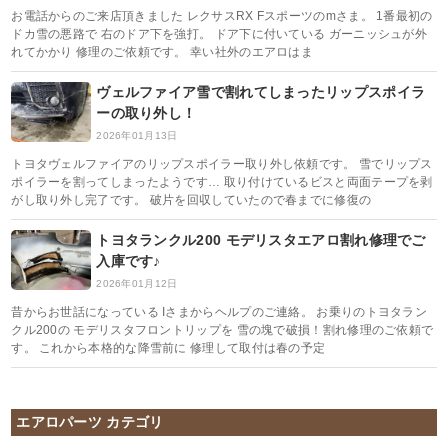
お電話からのご来店頂きました レクサスRX Fスポーツのmさま。 1番最初の
ドカ雪の悪路で 右のドア下を強打。 ドア下に付いている ガーニッシュが外
れてかかり 修理のご依頼です。 幸い社外のエアロはま
ヴェルファイア雪で割れてしまったリップスポイラ
ーの取り外し！
2026年01月13日
トヨタヴェルファイアのリップスポイラー取り外し依頼です。 雪でリップス
ポイラーを割ってしまったようです… 取り付けているビスと両面テープを剥
がし取り外し完了です。 破片を回収していたので春までに修復の
トヨタランクル200 モデリスタエアロ割れ修理でご
入庫です♪
2026年01月12日
昔からお世話になっている Iさまからヘルプのご連絡。 お乗りのトヨタラン
クル200の モデリスタフロントリップを 雪の塊で破損！割れ修理のご依頼で
す。 これから本格的な降雪前に 修理して取付は春の予定
エアロパーツ カテゴリ