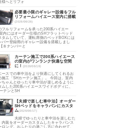
仕様へとリフォ
必要最小限のギャレー設備をフル
リフォームハイエース室内に搭載
(2026/06/26)
のフルリフォームを承った200系ハイエー
 室内にはオーダー仕様のSHフラットベッド
スタムしていて、運転席側のベッドBOXには
ンバー登録用のギャレー設備を搭載しまし
 【８ナンバーと
カーテン施工で200系ハイエース
の室内がワンランク快適な空間
に！
(2026/06/19)
エースでの車中泊をより快適にしてくれるお
め施工「SHカーテン施工」。 今回は、室内
ンちゃんとゆったり車中泊が楽しめるように
タムした200系ハイエースワイドボディに、
カーテンとSH
【夫婦で楽しむ車中泊】オーダー
SHベッドをキャラバンにカスタ
ム
(2026/06/17)
夫婦でゆったりと車中泊を楽しむた
、内装をオーダーカスタムしたキャラバンス
ーロング。おふたりの過ごし方に合わせて、