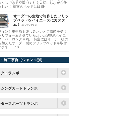
ックスできる空間づくりを大切にしながら仕
ました！ 荷室のベッドにはSH
オーダーの生地で制作したフリッ
プベッドをハイエースにカスタ
ム！
(2026/06/13)
フィンと車中泊を楽しみたいとご依頼を受け
をリフォームさせていただいた200系ハイエ
スーパーロング車両。 荷室にはオーナー様の
を加えたオーダー製のフリップベッドを取付
います！ フリ
・施工事例（ジャンル別）
イクトランポ
ーシングカートトランポ
ータースポーツトランポ