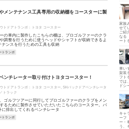
やメンテナンス工具専用の収納棚をコースターに製
家族
ウトドアトランポ：トヨタ コースター
せて
ご紹
ーの車内に製作したこちらの棚は、プロゴルファーのクラ
なる
や調整を行うために使うヘッドやシャフトが収納できるよ
ート
テナンスを行うための工具も収納
ートランポ
車い
架装
ベンチレーター取り付けトヨタコースター！
フト
では
ドシ
ウトドアトランポ：トヨタ コースター
,
SHバックドアベンチレータ
／トラック
、ゴルフツアーに同行してプロゴルファーのクラブをメン
するために製作させていただいたこちらのコースター。バ
外に排出してくれるベンチレータ
キャ
ートランポ
ーフ
ー・
う、