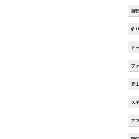
自
釣
ド
フ
登
ス
ア