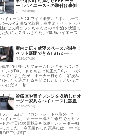
車中泊の冬対策ならFFヒータ
ー！ハイエースへの取付け事例
(2026/08/06)
0系ハイエースS-GLワイドボディミドルルーフ
ンバー/5名定員/2名就寝：車中泊・ペット・バ
仕様 ご夫婦とワンちゃんとの車中泊を快適に
むためにカスタムされた、200系ハイエース
ド
室内に広々就寝スペースが誕生！
ベッド展開できるTSTiシート
(2026/07/29)
を車中泊仕様へリフォームしたキャラバンス
ーロングDX。 もともとは純正のDXシートが
されていましたが、オーナー様から「家族み
でゆったり過ごせる空間にしたい」というご
をいただき、セ
冷蔵庫や電子レンジを収納したオ
ーダー家具をハイエースに設置
(2026/07/24)
リフォームにてセカンドシートを取外した
0系ハイエース。 オーナー様のご希望でセカン
ートの位置に家電製品を収納したオーダー棚
作しました！ 今回製作した家具には、車中泊
期の旅で活躍す