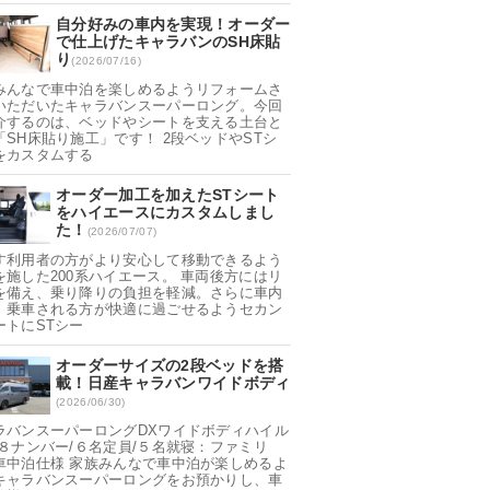
自分好みの車内を実現！オーダー
で仕上げたキャラバンのSH床貼
り
(2026/07/16)
みんなで車中泊を楽しめるようリフォームさ
いただいたキャラバンスーパーロング。今回
介するのは、ベッドやシートを支える土台と
「SH床貼り施工」です！ 2段ベッドやSTシ
をカスタムする
オーダー加工を加えたSTシート
をハイエースにカスタムしまし
た！
(2026/07/07)
す利用者の方がより安心して移動できるよう
を施した200系ハイエース。 車両後方にはリ
を備え、乗り降りの負担を軽減。さらに車内
、乗車される方が快適に過ごせるようセカン
ートにSTシー
オーダーサイズの2段ベッドを搭
載！日産キャラバンワイドボディ
(2026/06/30)
ラバンスーパーロングDXワイドボディハイル
 ８ナンバー/６名定員/５名就寝：ファミリ
車中泊仕様 家族みんなで車中泊が楽しめるよ
キャラバンスーパーロングをお預かりし、車