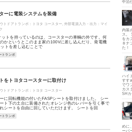
中泊
ターに電装システムを装備
ウトドアトランポ：トヨタ コースター
,
外部電源入力・出力：マイ
ク
内装
ス。
ソケットを持っているのは、コースターの車輌の外です。何
をカ
のかというとこのまま家の100Vに差し込んだり、発電機
８ナ
ケットを差し込むことで
た！
ートランポ
ハイ
トをトヨタコースターに取付け
すす
でワ
カス
ウトドアトランポ：トヨタ コースター
SH
ーに回転機能の付いたFASPシートを取付けました。 シー
ート下の土台に装備されたオレンジ色のレバーを引く事で
れシートを自由に回していただけます。 シートを回
ートランポ
めに
ーパ