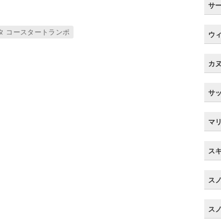
サ
タ コースタートランポ
ウ
カ
サ
マ
ス
ス
ス