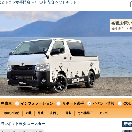
どトランポ専門店 車中泊/車内泊 ベッドキット
各種お問
資料請求・お見
中古車
インフォメーション
サポート選手
イベント情報
OG
積載／収納
内装
外装
足回り
電装
その他施工
グッズ
ランポ：トヨタ コースター
新着