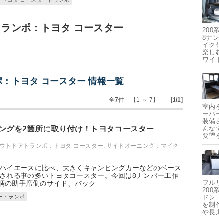
トヨタ コースタートランポ
ランポ：トヨタ コースター
20
8ナ
イク
楽し
ワイ
：トヨタ コースター 情報一覧
全
7
件 【1 ～ 7】 [
1/1
]
室内
ーパ
装備
ングを2箇所に取り付け！トヨタコースター
んな
要望
ウトドアトランポ：トヨタ コースター
,
サイドオーニング：マイク
ハイエースに比べ、大きくキャンピングカーなどのベース
される事の多いトヨタコースター。今回は8ナンバー工作
フル
輌の助手席側のサイド、バック
20
ートランポ
ドシ
を制
や長