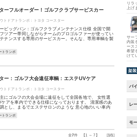
リラ
上げ
ターフルオーダー！ゴルフクラブサービスカー
ウトドアトランポ：トヨタ コースター
ービッグバン：ゴルフクラブメンテナンス仕様 全国で開
フツアー帯同しながらチームのプロゴルファーが使ってい
サー
テナンスする専用のサービスカー。そんな、専用車輌を製
内装
ース
希望
ートランポ
けて
架装
ター：ゴルフ大会遠征車輌：エステUVケア
バ
ウトドアトランポ：トヨタ コースター
主にゴルフの大会会場に遠征をして全国各地で、 女性選
Vケアを車内でできる仕様になっております。 清潔感のあ
レ
調とし、まるでエステサロンのような 意心地のいい車内
ートランポ
モ
全
7
件 【1 ～ 7】 [
1/1
]