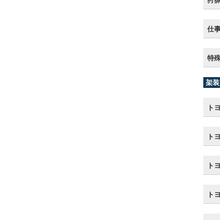
狩
仕
特
架装
トヨ
トヨ
ト
ト