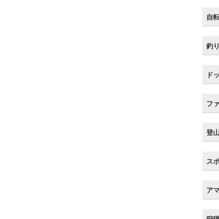
自
釣
ド
フ
登
ス
ア