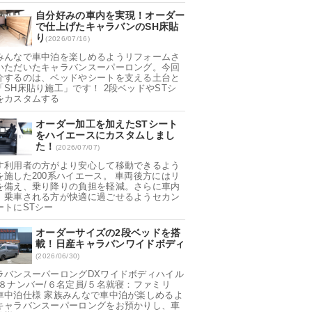
自分好みの車内を実現！オーダー
で仕上げたキャラバンのSH床貼
り
(2026/07/16)
みんなで車中泊を楽しめるようリフォームさ
いただいたキャラバンスーパーロング。今回
介するのは、ベッドやシートを支える土台と
「SH床貼り施工」です！ 2段ベッドやSTシ
をカスタムする
オーダー加工を加えたSTシート
をハイエースにカスタムしまし
た！
(2026/07/07)
す利用者の方がより安心して移動できるよう
を施した200系ハイエース。 車両後方にはリ
を備え、乗り降りの負担を軽減。さらに車内
、乗車される方が快適に過ごせるようセカン
ートにSTシー
オーダーサイズの2段ベッドを搭
載！日産キャラバンワイドボディ
(2026/06/30)
ラバンスーパーロングDXワイドボディハイル
 ８ナンバー/６名定員/５名就寝：ファミリ
車中泊仕様 家族みんなで車中泊が楽しめるよ
キャラバンスーパーロングをお預かりし、車