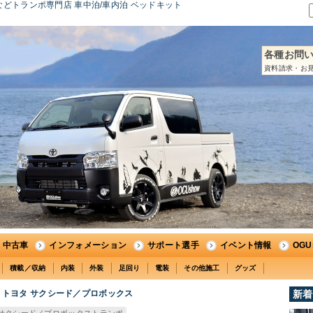
どトランポ専門店 車中泊/車内泊 ベッドキット
各種お問
資料請求・お見
中古車
インフォメーション
サポート選手
イベント情報
OG
積載／収納
内装
外装
足回り
電装
その他施工
グッズ
トヨタ サクシード／プロボックス
新着