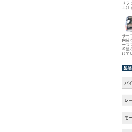
リラ
上げ
サー
内装
ース
希望
けて
架装
バ
レ
モ