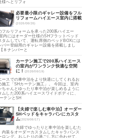
仕様へとリフォ
必要最小限のギャレー設備をフル
リフォームハイエース室内に搭載
(2026/06/26)
のフルリフォームを承った200系ハイエー
 室内にはオーダー仕様のSHフラットベッド
スタムしていて、運転席側のベッドBOXには
ンバー登録用のギャレー設備を搭載しまし
 【８ナンバーと
カーテン施工で200系ハイエース
の室内がワンランク快適な空間
に！
(2026/06/19)
エースでの車中泊をより快適にしてくれるお
め施工「SHカーテン施工」。 今回は、室内
ンちゃんとゆったり車中泊が楽しめるように
タムした200系ハイエースワイドボディに、
カーテンとSH
【夫婦で楽しむ車中泊】オーダー
SHベッドをキャラバンにカスタ
ム
(2026/06/17)
夫婦でゆったりと車中泊を楽しむた
、内装をオーダーカスタムしたキャラバンス
ーロング。おふたりの過ごし方に合わせて、