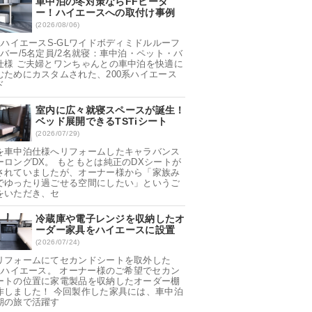
車中泊の冬対策ならFFヒータ
ー！ハイエースへの取付け事例
(2026/08/06)
0系ハイエースS-GLワイドボディミドルルーフ
ンバー/5名定員/2名就寝：車中泊・ペット・バ
仕様 ご夫婦とワンちゃんとの車中泊を快適に
むためにカスタムされた、200系ハイエース
ド
室内に広々就寝スペースが誕生！
ベッド展開できるTSTiシート
(2026/07/29)
を車中泊仕様へリフォームしたキャラバンス
ーロングDX。 もともとは純正のDXシートが
されていましたが、オーナー様から「家族み
でゆったり過ごせる空間にしたい」というご
をいただき、セ
冷蔵庫や電子レンジを収納したオ
ーダー家具をハイエースに設置
(2026/07/24)
リフォームにてセカンドシートを取外した
0系ハイエース。 オーナー様のご希望でセカン
ートの位置に家電製品を収納したオーダー棚
作しました！ 今回製作した家具には、車中泊
期の旅で活躍す