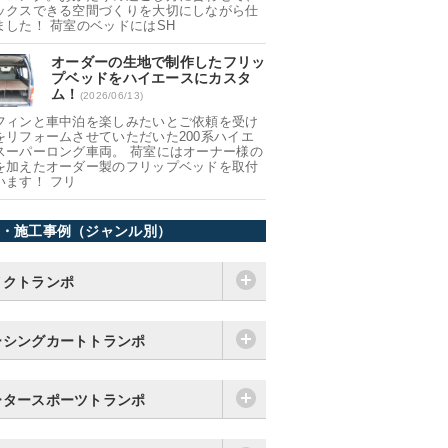
ックスできる空間づくりを大切にしながら仕
ました！ 荷室のベッドにはSH
オーダーの生地で制作したフリッ
プベッドをハイエースにカスタ
ム！
(2026/06/13)
フィンと車中泊を楽しみたいとご依頼を受け
をリフォームさせていただいた200系ハイエ
スーパーロング車両。 荷室にはオーナー様の
を加えたオーダー製のフリップベッドを取付
います！ フリ
・施工事例（ジャンル別）
イクトランポ
ーシングカートトランポ
ータースポーツトランポ