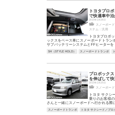
トヨタプロボ
で快適車中泊
2015年2月26日
スノーボード
ステム：汎用
トヨタプロボッ
ックスをベース車にスノーボードトランポ
サブバッテリーシステムとFFヒーターを
SH（STYLE HOLD）
スノーボードトランポ
プロボックス
を伸ばして快
2015年2月25日
スノーボード
トヨタ サクシ
乗りのお客様の
さんと一緒にスノーボードへ行かれる際
スノーボードトランポ
トヨタ サクシード／プロ