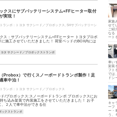
ックスにサブバッテリーシステム+FFヒーター取付
が実現！
家族
トランポ：トヨタ サクシード／プロボックス
,
SHサブバッテリーシ
せて
ご紹
なる
クス：サブバッテリーシステム+FFヒーター トヨタプロボ
ート
に施工させていただきました！ 荷室ベッドのBOX内には
トヨタ サクシード／プロボックストランポ
車い
架装
フト
では
（Probox）で行くスノーボードトランポ製作！足
ドシ
適車中泊！
トランポ：トヨタ サクシード／プロボックス
ード/プロボックス:スノーボードトランポ プロボックスにお
持ち込み架装で内装施工をさせていただきました！ お子
キャ
に、２人で車中泊ができる仕
ーフ
ー・
ボックストランポ
う、