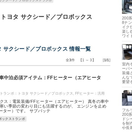
 サクシード／プロボックストランポ
トヨタ サクシード／プロボックス
20
8ナ
イク
楽し
ワイ
 サクシード／プロボックス 情報一覧
全
3
件 【1 ～ 3】 [
1/1
]
室内
ーパ
装備
車中泊必須アイテム：FFヒーター（エアヒータ
んな
要望
トランポ：トヨタ サクシード／プロボックス
,
FFヒーター：汎用
クス：電装装備/FFヒーター（エアヒーター） 真冬の車中
寒い季節の変わり目にも活躍するのが、 エンジンを止め
フル
ーター）です。 サブバッテ
20
ドシ
ボックストランポ
を制
や長