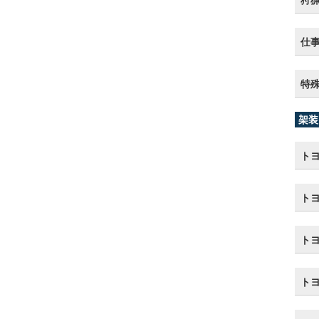
狩
仕
特
架装
トヨ
トヨ
ト
ト