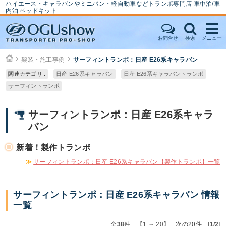
ハイエース・キャラバンやミニバン・軽自動車などトランポ専門店 車中泊/車
内泊 ベッドキット
お問合せ
検索
メニュー
架装・施工事例
サーフィントランポ：日産 E26系キャラバン
関連カテゴリ :
日産 E26系キャラバン
日産 E26系キャラバントランポ
サーフィントランポ
サーフィントランポ：日産 E26系キャラ
バン
新着！製作トランポ
≫
サーフィントランポ：日産 E26系キャラバン【製作トランポ】一覧
サーフィントランポ：日産 E26系キャラバン 情報
一覧
全
38
件 【1 ～ 20】
次の20件
[
1/2
]