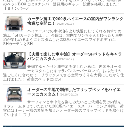
のベッドBOXには８ナンバー登録用のギャレー設備を搭載しました！
【８ナンバーと
カーテン施工で200系ハイエースの室内がワンランク
快適な空間に！
(2026/06/19)
ハイエースでの車中泊をより快適にしてくれるおすすめ
施工「SHカーテン施工」。 今回は、室内でワンちゃんとゆったり車中
泊が楽しめるようにカスタムした200系ハイエースワイドボディに、
SHカーテンとSH
【夫婦で楽しむ車中泊】オーダーSHベッドをキャラ
バンにカスタム
(2026/06/17)
夫婦でゆったりと車中泊を楽しむために、内装をオーダ
ーカスタムしたキャラバンスーパーロング。おふたりの
過ごし方に合わせて、リラックスできる空間づくりを大切にしながら仕
上げました！ 荷室のベッドにはSH
オーダーの生地で制作したフリップベッドをハイエ
ースにカスタム！
(2026/06/13)
サーフィンと車中泊を楽しみたいとご依頼を受け内装を
リフォームさせていただいた200系ハイエーススーパーロング車両。 荷
室にはオーナー様の希望を加えたオーダー製のフリップベッドを取付け
ています！ フリ