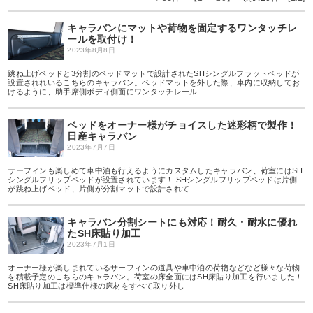
キャラバンにマットや荷物を固定するワンタッチレ
ールを取付け！
2023年8月8日
跳ね上げベッドと3分割のベッドマットで設計されたSHシングルフラットベッドが
設置されれいるこちらのキャラバン。ベッドマットを外した際、車内に収納してお
けるように、助手席側ボディ側面にワンタッチレール
ベッドをオーナー様がチョイスした迷彩柄で製作！
日産キャラバン
2023年7月7日
サーフィンも楽しめて車中泊も行えるようにカスタムしたキャラバン、荷室にはSH
シングルフリップベッドが設置されています！ SHシングルフリップベッドは片側
が跳ね上げベッド、片側が分割マットで設計されて
キャラバン分割シートにも対応！耐久・耐水に優れ
たSH床貼り加工
2023年7月1日
オーナー様が楽しまれているサーフィンの道具や車中泊の荷物などなど様々な荷物
を積載予定のこちらのキャラバン。荷室の床全面にはSH床貼り加工を行いました！
SH床貼り加工は標準仕様の床材をすべて取り外し