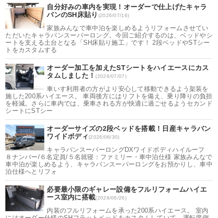
自分好みの車内を実現！オーダーで仕上げたキャラ
バンのSH床貼り
(2026/07/16)
家族みんなで車中泊を楽しめるようリフォームさせてい
ただいたキャラバンスーパーロング。今回ご紹介するのは、ベッドやシ
ートを支える土台となる「SH床貼り施工」です！ 2段ベッドやSTシー
トをカスタムする
オーダー加工を加えたSTシートをハイエースにカス
タムしました！
(2026/07/07)
車いす利用者の方がより安心して移動できるよう架装を
施した200系ハイエース。 車両後方にはリフトを備え、乗り降りの負担
を軽減。さらに車内では、乗車される方が快適に過ごせるようセカンド
シートにSTシー
オーダーサイズの2段ベッドを搭載！日産キャラバン
ワイドボディ
(2026/06/30)
キャラバンスーパーロングDXワイドボディハイルーフ
８ナンバー/６名定員/５名就寝：ファミリー・車中泊仕様 家族みんなで
車中泊が楽しめるよう、キャラバンスーパーロングをお預かりし、車中
泊仕様へとリフォ
必要最小限のギャレー設備をフルリフォームハイエ
ース室内に搭載
(2026/06/26)
内装のフルリフォームを承った200系ハイエース。 室内
にはオーダー仕様のSHフラットベッドをカスタムしていて、運転席側