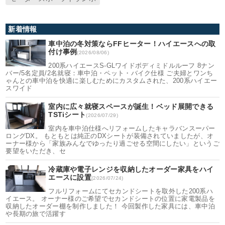
新着情報
車中泊の冬対策ならFFヒーター！ハイエースへの取
付け事例
(2026/08/06)
200系ハイエースS-GLワイドボディミドルルーフ 8ナン
バー/5名定員/2名就寝：車中泊・ペット・バイク仕様 ご夫婦とワンち
ゃんとの車中泊を快適に楽しむためにカスタムされた、200系ハイエー
スワイド
室内に広々就寝スペースが誕生！ベッド展開できる
TSTiシート
(2026/07/29)
室内を車中泊仕様へリフォームしたキャラバンスーパー
ロングDX。 もともとは純正のDXシートが装備されていましたが、オ
ーナー様から「家族みんなでゆったり過ごせる空間にしたい」というご
要望をいただき、セ
冷蔵庫や電子レンジを収納したオーダー家具をハイ
エースに設置
(2026/07/24)
フルリフォームにてセカンドシートを取外した200系ハ
イエース。 オーナー様のご希望でセカンドシートの位置に家電製品を
収納したオーダー棚を制作しました！ 今回製作した家具には、車中泊
や長期の旅で活躍す