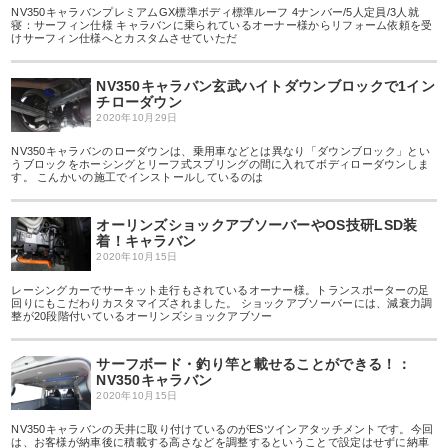
NV350キャラバンプレミアムGX標準ボディ標準ルーフ 4ナンバー/5人定員/3人就
寝：サーフィン仕様 キャラバンに乗られているオーナー様からリフォーム依頼を受
けサーフィン仕様へとカスタムさせていただ
NV350キャラバン玄武ハイトダウンブロックで1イン
チローダウン
2020年10月29日
NV350キャラバンのローダウンは、乗用車などとは異なり「ダウンブロック」とい
うブロックをホーシングとリーフ式スプリングの間に入れてボディローダウンしま
す。 こんかいの施工でインストールしているのは
オーリンズショックアブソーバーやOS技研LSD装
着！キャラバン
2020年10月15日
レーシングカーでサーキット走行もされているオーナー様。トランスポーターの足
回りにもこだわりカスタマイズされました。 ショックアブソーバーには、減衰力調
整が20段階付いているオーリンズショックアブソー
サーフボード・釣り竿と載せることができる！：
NV350キャラバン
2020年10月15日
NV350キャラバンの天井に取り付けているのがESツインアタッチメントです。今回
は、お客様が納車後に積載する高さなどを調整するということで設定はせずに納車