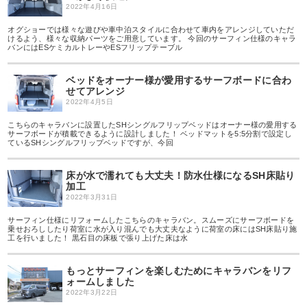
2022年4月16日
オグショーでは様々な遊びや車中泊スタイルに合わせて車内をアレンジしていただ
けるよう、様々な収納パーツをご用意しています。 今回のサーフィン仕様のキャラ
バンにはESケミカルトレーやESフリップテーブル
ベッドをオーナー様が愛用するサーフボードに合わ
せてアレンジ
2022年4月5日
こちらのキャラバンに設置したSHシングルフリップベッドはオーナー様の愛用する
サーフボードが積載できるように設計しました！ ベッドマットを5:5分割で設定し
ているSHシングルフリップベッドですが、今回
床が水で濡れても大丈夫！防水仕様になるSH床貼り
加工
2022年3月31日
サーフィン仕様にリフォームしたこちらのキャラバン。スムーズにサーフボードを
乗せおろししたり荷室に水が入り混んでも大丈夫なように荷室の床にはSH床貼り施
工を行いました！ 黒石目の床板で張り上げた床は水
もっとサーフィンを楽しむためにキャラバンをリフ
ォームしました
2022年3月22日