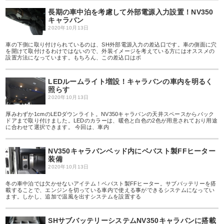
長期の車中泊を考慮して外部電源入力設置！NV350
キャラバン
2020年10月13日
車の下側に取り付けられているのは、SH外部電源入力の差込口です。車の側面に穴
を開けて取付けるわけではないので、外装イメージを考えている方にはオススメの
設置方法になっています。もちろん、この差込口はボ
LEDルームライト増設！キャラバンの車内を明るく
照らす
2020年10月13日
厚みわずか1cmのLEDダウンライト。NV350キャラバンの天井スペースからバック
ドアまで取り付けました。LEDのカラーは、暖色と白色の2色が用意されており用途
に合わせて選択できます。 今回は、車内
NV350キャラバンベッド内にベバスト製FFヒーター
装備
2020年10月13日
冬の車中泊では欠かせないアイテム！ベバスト製FFヒーター。サブバッテリーを搭
載することで、エンジンを切っている車内で使える事ができるシステムになってい
ます。しかし、追加で温風を出すシステムを設置する
SHサブバッテリーシステムNV350キャラバンに搭載