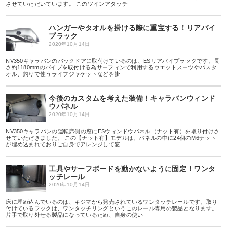
させていただいています。 このツインアタッチ
ハンガーやタオルを掛ける際に重宝する！リアパイ
プラック
2020年10月14日
NV350キャラバンのバックドアに取付けているのは、ESリアパイプラックです。長
さ約1180mmのパイプを取付ける為サーフィンで利用するウエットスーツやバスタ
オル、釣りで使うライフジャケットなどを掛
今後のカスタムを考えた装備！キャラバンウィンド
ウパネル
2020年10月14日
NV350キャラバンの運転席側の窓にESウィンドウパネル（ナット有）を取り付けさ
せていただきました。 この【ナット有】モデルは、パネルの中に24個のM6ナット
が埋め込まれておりご自身でアレンジして窓
工具やサーフボードを動かないように固定！ワンタ
ッチレール
2020年10月14日
床に埋め込んでいるのは、キジマから発売されているワンタッチレールです。取り
付けているフックは、ワンタッチリングというこのレール専用の製品となります。
片手で取り外せる製品になっているため、自身の使い