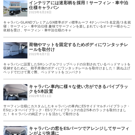
インテリアには迷彩柄を採用！サーフィン・車中泊
仕様キャラバン
2023年6月28日
キャラバンGLANDプレミアムGX標準ボディ標準ルーフ 4ナンバー/５名定員/３名就
寝：サーフィン・車中泊仕様 趣味でサーフィンを楽しまれているオーナー様からご
依頼を受け、サーフィン・車中泊仕様のキャ
荷物やマットを固定するためボディにワンタッチレ
ールを取付け
2022年6月7日
キャラバンに設置したSHシングルフリップベッドの分割されているベッドマットを
収納するために、助手席側のボディにワンタッチレールを取付けました！ 跳ね上げ
ベッドでだけて寛ぐ際、ベッドマットをコンパクト
キャラバン車内に様々な使い方ができるパイプラッ
クを5本設置
2022年5月11日
サーフィン仕様にカスタムしたキャラバンの車内にESサイドマルチパイプラック・
ESセンターパイプラック・ESリアパイプラックの合計5本のラックを取付けまし
た！ キャラバンの純正ナットを活かして取付ける
キャラバンの窓をESパーツでアレンジしてサーフィ
ンがより快適に