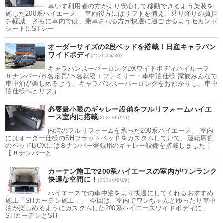
車いす利用者の方がより安心して移動できるよう架装を
施した200系ハイエース。 車両後方にはリフトを備え、乗り降りの負担
を軽減。さらに車内では、乗車される方が快適に過ごせるようセカンド
シートにSTシー
オーダーサイズの2段ベッドを搭載！日産キャラバン
ワイドボディ
(2026/06/30)
キャラバンスーパーロングDXワイドボディハイルーフ
８ナンバー/６名定員/５名就寝：ファミリー・車中泊仕様 家族みんなで
車中泊が楽しめるよう、キャラバンスーパーロングをお預かりし、車中
泊仕様へとリフォ
必要最小限のギャレー設備をフルリフォームハイエ
ース室内に搭載
(2026/06/26)
内装のフルリフォームを承った200系ハイエース。 室内
にはオーダー仕様のSHフラットベッドをカスタムしていて、運転席側
のベッドBOXには８ナンバー登録用のギャレー設備を搭載しました！
【８ナンバーと
カーテン施工で200系ハイエースの室内がワンランク
快適な空間に！
(2026/06/19)
ハイエースでの車中泊をより快適にしてくれるおすすめ
施工「SHカーテン施工」。 今回は、室内でワンちゃんとゆったり車中
泊が楽しめるようにカスタムした200系ハイエースワイドボディに、
SHカーテンとSH