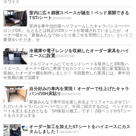
スワイド
室内に広々就寝スペースが誕生！ベッド展開できる
TSTiシート
(2026/07/29)
室内を車中泊仕様へリフォームしたキャラバンスーパー
ロングDX。 もともとは純正のDXシートが装備されていましたが、オ
ーナー様から「家族みんなでゆったり過ごせる空間にしたい」というご
要望をいただき、セ
冷蔵庫や電子レンジを収納したオーダー家具をハイ
エースに設置
(2026/07/24)
フルリフォームにてセカンドシートを取外した200系ハ
イエース。 オーナー様のご希望でセカンドシートの位置に家電製品を
収納したオーダー棚を制作しました！ 今回製作した家具には、車中泊
や長期の旅で活躍す
自分好みの車内を実現！オーダーで仕上げたキャラ
バンのSH床貼り
(2026/07/16)
家族みんなで車中泊を楽しめるようリフォームさせてい
ただいたキャラバンスーパーロング。今回ご紹介するのは、ベッドやシ
ートを支える土台となる「SH床貼り施工」です！ 2段ベッドやSTシー
トをカスタムする
オーダー加工を加えたSTシートをハイエースにカス
タムしました！
(2026/07/07)