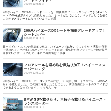
シートスライド！
2020年12月21日
200系ハイエースDXのセカンドシートを、前後自由にシートスライドできるFWSシ
ート1500幅成形タイプに交換しました。 シートだけではなく、ベッドとしても使う
ことができるシートになっていますので用
200系ハイエースDXシートを簡単グレードアップ！
シートカバー
2020年12月19日
日本でビジネスバンの代表的な車は、ハイエースでは無いでしょうか？ 実際お仕事
で選ばれることが多いDXグレードのシートには、通気性の良いジャージ生地が採用
されています。 そのため、車内の雰囲気は「仕事
フロアレールを埋め込む床貼り加工！ハイエースス
ーパーロング
2020年12月17日
200系ハイエースDXスーパーロングの床には、SH床貼り加工（フロアレール埋め込
み） を施しました。 この施工を施したことにより、前後自由にシートのスライドが
できるようになっています。 もちろん、そ
BMW GSを載せたり、車椅子も載せるハイエースト
ランスポーター
2020年12月17日