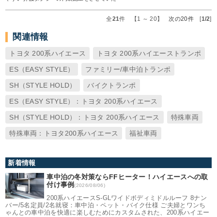
全
21
件 【1 ～ 20】
次の20件
[
1/2
]
関連情報
トヨタ 200系ハイエース
トヨタ 200系ハイエーストランポ
ES（EASY STYLE）
ファミリー/車中泊トランポ
SH（STYLE HOLD）
バイクトランポ
ES（EASY STYLE）：トヨタ 200系ハイエース
SH（STYLE HOLD）：トヨタ 200系ハイエース
特殊車両
特殊車両：トヨタ200系ハイエース
福祉車両
新着情報
車中泊の冬対策ならFFヒーター！ハイエースへの取
付け事例
(2026/08/06)
200系ハイエースS-GLワイドボディミドルルーフ 8ナン
バー/5名定員/2名就寝：車中泊・ペット・バイク仕様 ご夫婦とワンち
ゃんとの車中泊を快適に楽しむためにカスタムされた、200系ハイエー