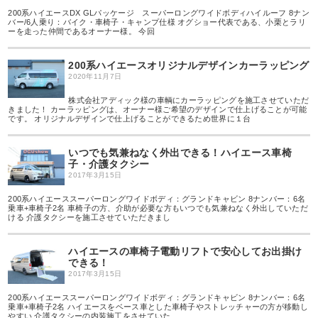
200系ハイエースDX GLパッケージ スーパーロングワイドボディハイルーフ 8ナン
バー/6人乗り：バイク・車椅子・キャンプ仕様 オグショー代表である、小栗とラリ
ーを走った仲間であるオーナー様。 今回
200系ハイエースオリジナルデザインカーラッピング
2020年11月7日
株式会社アディック様の車輌にカーラッピングを施工させていただ
きました！ カーラッピングは、オーナー様ご希望のデザインで仕上げることが可能
です。 オリジナルデザインで仕上げることができるため世界に１台
いつでも気兼ねなく外出できる！ハイエース車椅
子・介護タクシー
2017年3月15日
200系ハイエーススーパーロングワイドボディ：グランドキャビン 8ナンバー：6名
乗車+車椅子2名 車椅子の方、介助が必要な方もいつでも気兼ねなく外出していただ
ける 介護タクシーを施工させていただきまし
ハイエースの車椅子電動リフトで安心してお出掛け
できる！
2017年3月15日
200系ハイエーススーパーロングワイドボディ：グランドキャビン 8ナンバー：6名
乗車+車椅子2名 ハイエースをベース車とした車椅子やストレッチャーの方が移動し
やすい 介護タクシーの内装施工をさせていた