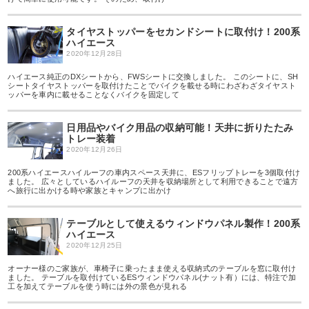
タイヤストッパーをセカンドシートに取付け！200系
ハイエース
2020年12月28日
ハイエース純正のDXシートから、FWSシートに交換しました。 このシートに、SH
シートタイヤストッパーを取付けたことでバイクを載せる時にわざわざタイヤスト
ッパーを車内に載せることなくバイクを固定して
日用品やバイク用品の収納可能！天井に折りたたみ
トレー装着
2020年12月26日
200系ハイエースハイルーフの車内スペース天井に、ESフリップトレーを3個取付け
ました。 広々としているハイルーフの天井を収納場所として利用できることで遠方
へ旅行に出かける時や家族とキャンプに出かけ
テーブルとして使えるウィンドウパネル製作！200系
ハイエース
2020年12月25日
オーナー様のご家族が、車椅子に乗ったまま使える収納式のテーブルを窓に取付け
ました。 テーブルを取付けているESウィンドウパネル(ナット有）には、特注で加
工を加えてテーブルを使う時には外の景色が見れる