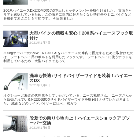
2021年1月8日
200系ハイエースDXにDMD製の3本出しヒッチメンバーを取付けました。 背面キャ
リアも選択しているため、この箇所に車内に起きたくない携行缶やミニバイクなど
を載せて運ぶことも可能です。 今回装着した
大型バイクの積載も安心！200系ハイエースフック取
付け
2021年1月7日
200kgオーバーのBMW R1200GSをハイエースの車内に固定するために取付けたの
は、シートベルト用のボルトを利用したフックです。 シートベルトに使うナットを
利用しているため、大型バイクであって
洗車も快適♪サイドバイザーワイドを装着！ハイエー
スDX
2021年1月6日
オグショー北海道の代理店をしていただいている、ニーズ札幌さん。 ニーズさんか
ら販売されているNEEDSBOXサイドバイザーワイドを取付けさせていただきまし
た。 純正などのサイドバイザーに比べ、窓ガラ
段差での乗り心地向上！ハイエースショックアブソ
ーバー交換
2021年1月6日