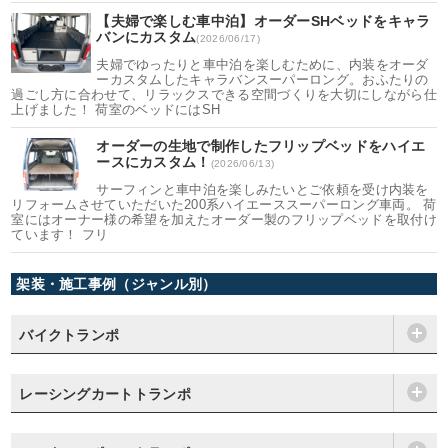
【夫婦で楽しむ車中泊】オーダーSHベッドをキャラ
バンにカスタム
(2026/06/17)
夫婦でゆったりと車中泊を楽しむために、内装をオーダ
ーカスタムしたキャラバンスーパーロング。おふたりの
過ごし方に合わせて、リラックスできる空間づくりを大切にしながら仕
上げました！ 荷室のベッドにはSH
オーダーの生地で制作したフリップベッドをハイエ
ースにカスタム！
(2026/06/13)
サーフィンと車中泊を楽しみたいとご依頼を受け内装を
リフォームさせていただいた200系ハイエーススーパーロング車両。 荷
室にはオーナー様の希望を加えたオーダー製のフリップベッドを取付け
ています！ フリ
架装・施工事例（ジャンル別）
バイクトランポ
レーシングカートトランポ