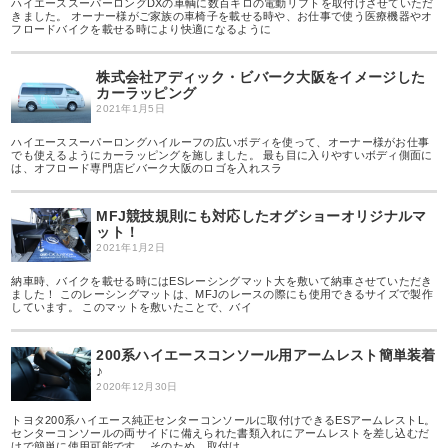
ハイエーススーパーロングDXの車輌に数百キロの電動リフトを取付けさせていただ
きました。 オーナー様がご家族の車椅子を載せる時や、お仕事で使う医療機器やオ
フロードバイクを載せる時により快適になるように
株式会社アディック・ビバーク大阪をイメージした
カーラッピング
2021年1月5日
ハイエーススーパーロングハイルーフの広いボディを使って、オーナー様がお仕事
でも使えるようにカーラッピングを施しました。 最も目に入りやすいボディ側面に
は、オフロード専門店ビバーク大阪のロゴを入れスラ
MFJ競技規則にも対応したオグショーオリジナルマ
ット！
2021年1月2日
納車時、バイクを載せる時にはESレーシングマット大を敷いて納車させていただき
ました！ このレーシングマットは、MFJのレースの際にも使用できるサイズで製作
しています。 このマットを敷いたことで、バイ
200系ハイエースコンソール用アームレスト簡単装着
♪
2020年12月30日
トヨタ200系ハイエース純正センターコンソールに取付けできるESアームレストL。
センターコンソールの両サイドに備えられた書類入れにアームレストを差し込むだ
けで簡単に使用可能です。 そのため、取付け