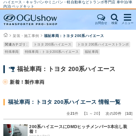
ハイエース・キャラバンやミニバン・軽自動車などトランポ専門店 車中泊/車
内泊 ベッドキット
お問合せ
検索
メニュー
架装・施工事例
福祉車両：トヨタ 200系ハイエース
関連カテゴリ :
トヨタ 200系ハイエース
トヨタ 200系ハイエーストランポ
特殊車両
特殊車両：トヨタ200系ハイエース
福祉車両
福祉車両：トヨタ 200系ハイエース
新着！製作車両
福祉車両：トヨタ 200系ハイエース 情報一覧
全
21
件 【1 ～ 20】
次の20件
[
1/2
]
200系ハイエースにDMDヒッチメンバー3本出し装
着！