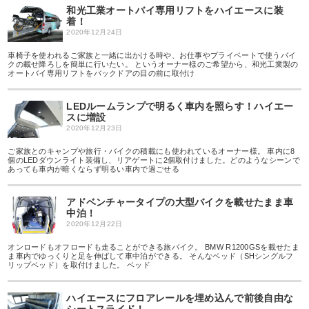
和光工業オートバイ専用リフトをハイエースに装
着！
2020年12月24日
車椅子を使われるご家族と一緒に出かける時や、お仕事やプライベートで使うバイ
クの載せ降ろしを簡単に行いたい。 というオーナー様のご希望から、和光工業製の
オートバイ専用リフトをバックドアの目の前に取付け
LEDルームランプで明るく車内を照らす！ハイエー
スに増設
2020年12月23日
ご家族とのキャンプや旅行・バイクの積載にも使われているオーナー様。 車内に8
個のLEDダウンライト装備し、リアゲートに2個取付けました。どのようなシーンで
あっても車内が暗くならず明るい車内で過ごせる
アドベンチャータイプの大型バイクを載せたまま車
中泊！
2020年12月22日
オンロードもオフロードも走ることができる旅バイク。 BMW R1200GSを載せたま
ま車内でゆっくりと足を伸ばして車中泊ができる。 そんなベッド（SHシングルフ
リップベッド）を取付けました。 ベッド
ハイエースにフロアレールを埋め込んで前後自由な