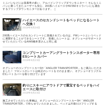
ミニバンなどには装着率の多い、アルパインフリップダウンモニター！ そんなミニ
バンに乗ってきたユーザーも安心、200系ハイエースやNV350キャラバンにも適合
するフリップダウンモニターがあります。 こ
ハイエースのセカンドシートをベッドになるシート
へ交換！
2019年6月24日
200系ハイエースのセカンドシートに装備されているのは、FWシートというベッド
に展開することができるシートです。 装備したシートは、オグショーがサポートさ
せていただいているAIMS橋本景さんと同じ成
コンプリートカーアングラートランスポーター専用
ESシートカバー
2019年6月23日
オグショーのコンプリートカーSH「ANGLER TRANSPORTER」をご購入いただき
ました！ フロントのシートは純正のシートをそのまま使い、オグショーオリジナル
ESシートカバーを取り付けています
釣りにスキーにアウトドアで重宝するベッドをハイ
エースに取付け
2019年6月23日
施工させていただいた車輌は、オグショーのコンプリートカーSH「ANGLER
TRANSPORTER」で作らせていただきました。ベッドは片側だけフリップする