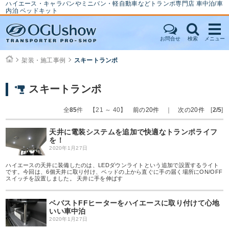
ハイエース・キャラバンやミニバン・軽自動車などトランポ専門店 車中泊/車
内泊 ベッドキット
お問合せ
検索
メニュー
架装・施工事例
スキートランポ
スキートランポ
全
85
件 【21 ～ 40】
前の20件
｜
次の20件
[
2/5
]
天井に電装システムを追加で快適なトランポライフ
を！
2020年1月27日
ハイエースの天井に装備したのは、LEDダウンライトという追加で設置するライト
です。今回は、6個天井に取り付け、ベッドの上から直ぐに手の届く場所にON/OFF
スイッチを設置しました。 天井に手を伸ばす
ベバストFFヒーターをハイエースに取り付けて心地
いい車中泊
2020年1月27日