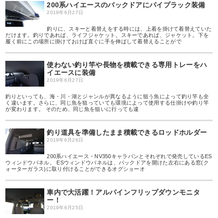
200系ハイエースのバックドアにパイプラック装備
2019年6月27日
釣りに、スキーと着替えをする時には、上着を掛けて着替えていた
だけます。釣りであれば、ライフジャケット。スキーであれば、ジャケット。下を
履く前にこの場所に掛けておけば直ぐに手を伸ばして着替えることがで
使わない釣り竿や長物を積載できる専用トレーをハ
イエースに装備
2019年6月27日
釣りといっても、海・川・湖とジャンルが異なるように狙う魚によって釣り竿も全
く違います。さらに、同じ魚を狙っていても環境によって使用する仕掛けや釣り竿
が変わります。 そのため、同じ魚を狙いに行っても違
釣り道具を準備したまま積載できるロッドホルダー
2019年6月26日
200系ハイエース・NV350キャラバンとそれぞれで発売しているES
ウィンドウパネル。 ESウィンドウパネルは、バックドアを開けた左右にある窓(ク
ォーターガラス)に取り付けることができるオグショーオ
車内で大活躍！アルパインフリップダウンモニタ
ー！
2019年6月25日