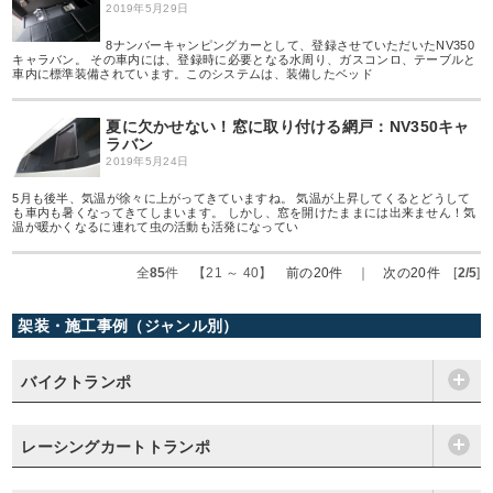
2019年5月29日
8ナンバーキャンピングカーとして、登録させていただいたNV350
キャラバン。 その車内には、登録時に必要となる水周り、ガスコンロ、テーブルと
車内に標準装備されています。このシステムは、装備したベッド
夏に欠かせない！窓に取り付ける網戸：NV350キャ
ラバン
2019年5月24日
5月も後半、気温が徐々に上がってきていますね。 気温が上昇してくるとどうして
も車内も暑くなってきてしまいます。 しかし、窓を開けたままには出来ません！気
温が暖かくなるに連れて虫の活動も活発になってい
全
85
件 【21 ～ 40】
前の20件
｜
次の20件
[
2/5
]
架装・施工事例（ジャンル別）
バイクトランポ
レーシングカートトランポ