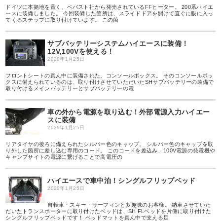
ドイツに本拠地を置く、ベバスト社から発売されているFFヒーター。 200系ハイエ
ースに装備しました。 今回装備した箇所は、スライドドアを開けて直ぐに眼に入っ
てくるステップに取り付けています。 この箇
サブバッテリーシステムハイエースに装備！
12V,100Vを使える！
2020年1月25日
フロントシートの真ん中に装備された、コンソールボックス。 そのコンソールボッ
クスに備えられているのは、取り付けさせていただいたSHサブバッテリーの装備で
取り付けるメインバッテリーとサブバッテリーの電
車の外から電源を取り込む！外部電源入力ハイエー
スに装備
2020年1月25日
リアタイヤの後ろに備えられたシルバー色のキャップ。 シルバー色のキャップを取
り外した箇所に差し込む専用のコード。 このコードを差込み、100V電源の発電機や
キャンプサイトの電源に繋げることで高電圧の
ハイエースで車中泊！シングルフリップベッド
2020年1月25日
自転車・スキー・サーフィンと多趣味のお客様。 納車させていた
だいたトランスポーターに取り付けたベッドは、SH FLベッドを片側に取り付けた
シングルフリップベッドです！ ベッドマットを真ん中で支える足