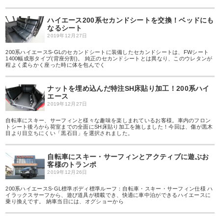
ハイエース200系セカンドシートを交換！ベッドにも
なるシート
2019年12月27日
200系ハイエースS-GLのセカンドシートに装備したセカンドシートは、FWシート
1400幅成形タイプ(背座分割)。 純正のセカンドシートとは異なり、このウレタンが
程よく柔らかく座った時に体を包んでく
ナットを埋め込んだ特注SH床貼り加工！200系ハイ
エース
2019年12月27日
自転車にスキー、サーフィンと様々な趣味を楽しまれているお客様。車内のフロン
トシート後ろから荷室までの全面にSH床貼り加工を施しました！今回は、傷が黒木
目より目立ちにくい「黒石目」を選択されました。
自転車にスキー・サーフィンとアクティブに遊ぶお
客様のトランポ
2019年12月26日
200系ハイエースS-GL標準ボディ標準ルーフ：自転車・スキー・サーフィン仕様 ハ
イラックスサーフから、遊び道具が積載でき、快適に車中泊ができるハイエースに
乗り換えです。 納車当日には、オグショーから