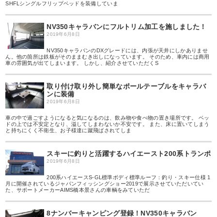
SHFLシングルフリップベッドを装備していま
NV350キャラバンにフルトリム加工を施しました！
2019年6月8日
NV350キャラバンのDXグレードには、内張が天井にしかありませ
ん。他の箇所は鉄板がそのままむき出しになっています。 そのため、車内には商用
車の雰囲気が出てしまいます。 しかし、紹介させていただくS
取り付け取り外し簡単なポールテーブルをキャラバ
ンに装備
2019年6月8日
車の中で過ごすようになると気になるのは、飲み物や食べ物の置き場所です。 ベッ
ドの上では不安定となり、溢してしまわないか不安です。 また、床に置いてしまう
と持ちにくく不衛生、お子様達に蹴飛ばされてしま
スキーに釣りと活躍するハイエースト200系トランポ
2019年6月8日
200系ハイエースS-GL標準ボディ標準ルーフ：釣り・スキー仕様 1
月に開催されているジャパンフィッシングショー2019で展示させていただいてい
た、サポートメーカーAIMS橋本景さんの車輌をみていただ
8ナンバーキャンピング登録！NV350キャラバン