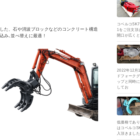
コベルコSK7
した、石や消波ブロックなどのコンクリート構造
1をご注文頂
込み､並べ替えに最適！
開口が広くと
2022年1
ドフォークグ
ップと同時に
してお
低価格であり
はコベルコS
入頂きました。 