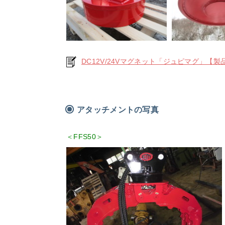
DC12V/24Vマグネット「ジュピマグ」【製
アタッチメントの写真
＜FFS50＞