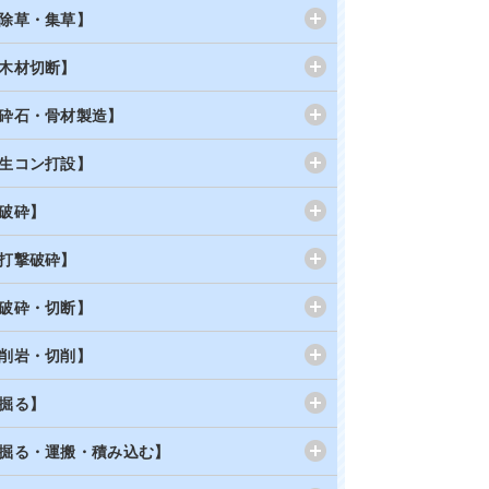
除草・集草】
木材切断】
砕石・骨材製造】
生コン打設】
破砕】
打撃破砕】
破砕・切断】
削岩・切削】
掘る】
掘る・運搬・積み込む】