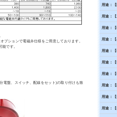
用途：【
用途：【
用途：【
。
用途：【
は、オプションで電磁弁仕様をご用意しております。
可能です。
用途：【
用途：【
用途：【
mm(分電盤、スイッチ、配線をセット)の取り付けも致
用途：【
用途：【
用途：【