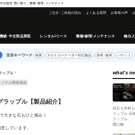
中古販売･買い取り、整備･修理･メンテナンス
ご注文･ご依頼の流れ
よくある質問
お客様の声
機械･中古部品買取
レンタル/リース
整備/修理/メンテナンス
輸出
注目キーワード
林業
チルトローテーター対応製品
除草･集草
バケット
what's n
ラップル
リジナル開発製品
グラップル【製品紹介】
岩石も木材も
ラップル 石
で大きな石もひと掴み！
ラップル。 
開口幅
用意しています。