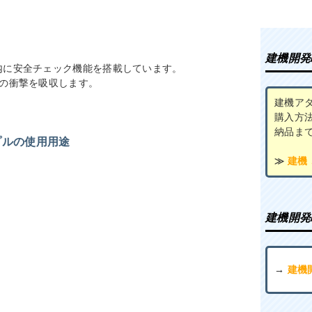
建機開発
内に安全チェック機能を搭載しています。
けの衝撃を吸収します。
建機ア
購入方
納品ま
プルの使用用途
≫
建機
建機開発
→
建機