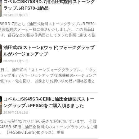
コベルコSK75SRD-7用油圧式旋回ストーング
ラップルRFS70-1納品
2024年05月09日
5SRD-7用として油圧式旋回ストーングラップルRFS70-
き愛媛県のメーカー様に発送いたしました。 この商品は
り、岩石などの掴み作業用としてタフな作業に耐える強
油圧式の(ストーン)(ウッド)フォークグラップ
ルがバージョンアップ
2022年11月23日
2月1日に、油圧式の「ストーンフォークグラップル」「ウッ
ラップル」がバージョンアップ 従来機種のバージョンア
低コスト化を図り、以前よりお買い求め易い価格設定と
コベルコSK45SR-6E用に油圧全旋回式ストー
ングラップルFFS50をご購入頂きました
2020年03月11日
ながら堅牢な作りと使い易さで好評頂いています。 今回
K45SR-6E用に油圧全旋回式のストーングラップルをご購
【FFS50/0.15m3(4t)クラス】 重量