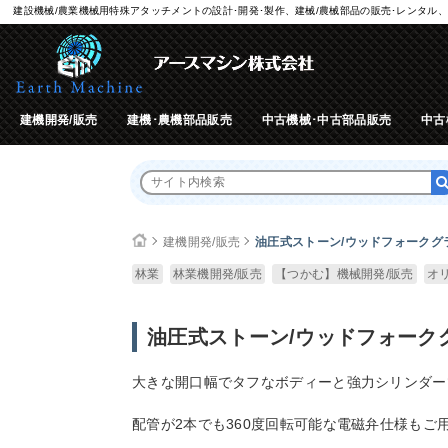
建設機械/農業機械用特殊アタッチメントの設計･開発･製作、建械/農械部品の販売･レンタル、
建機開発/販売
建機･農機部品販売
中古機械･中古部品販売
中古
建機開発/販売
油圧式ストーン/ウッドフォークグ
林業
林業機開発/販売
【つかむ】機械開発/販売
オ
油圧式ストーン/ウッドフォーク
大きな開口幅でタフなボディーと強力シリンダー
配管が2本でも360度回転可能な電磁弁仕様もご