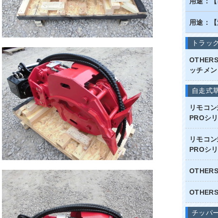
用途：【
用途：【
トラッ
OTHE
ッチメン
自走式
リモコン
PROシリ
リモコン
PROシリ
OTHE
OTHE
チッパ