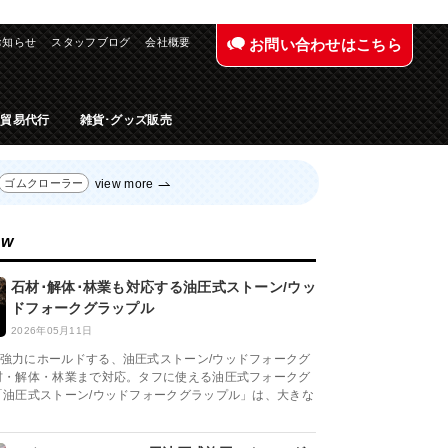
お知らせ
スタッフブログ
会社概要
お問い合わせはこちら
入貿易代行
雑貨･グッズ販売
view more
ゴムクローラー
ew
石材･解体･林業も対応する油圧式ストーン/ウッ
ドフォークグラップル
2026年05月11日
強力にホールドする、油圧式ストーン/ウッドフォークグ
材・解体・林業まで対応。タフに使える油圧式フォークグ
「油圧式ストーン/ウッドフォークグラップル」は、大きな