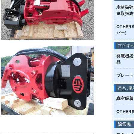
木材破砕
※取扱終
OTHE
パー)
マグネ
発電機搭
品
プレート
吊具､吸
真空吸着
OTHER
除雪機