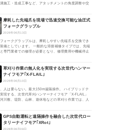
溝施工・造成工事など、アタッチメントの角度調整や交
摩耗した先端爪を現場で迅速交換可能な油圧式
フォークグラップル
2026年06月13日
フォークグラップルは、摩耗しやすい先端爪を交換でき
装備としています。 一般的な溶接補修タイプでは、先端
と専門業者での修理が必要となり、修理費用や機械停止
草刈り作業の無人化を実現する次世代ハンマー
ナイフモア｢X-FLAIL｣
2026年06月10日
、人は要らない。最大150m遠隔操作。 ハイブリッドテ
実現する、次世代草刈ハンマーナイフモア「X-FLAIL」
河川敷、堤防、山林、遊休地などの草刈り作業では、人
GPS自動運転と遠隔操作を融合した次世代ロー
タリーナイフモア｢XRot｣
2026年06月09日