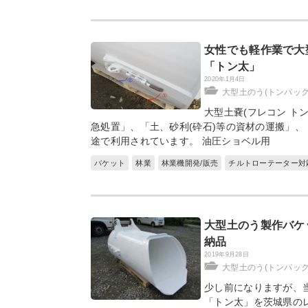
女性でも軽作業で大
「トン太」
2020年1月4日
大型土のう(トンパッ
大型土嚢(フレコン ト
急処置」、「土、砂利(砕石)等の資材の運搬」
途で利用されています。 油圧ショベル用
バケット
林業
林業機開発/販売
チルトローテーター対
大型土のう製作バケ
納品
2019年9月28日
大型土のう(トンパッ
少し前になりますが、
「トン太」を茨城県の