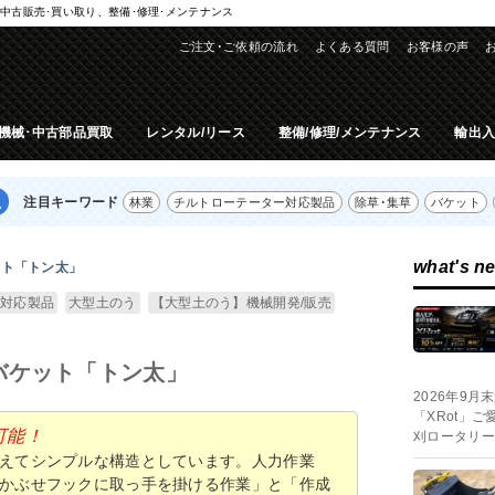
中古販売･買い取り、整備･修理･メンテナンス
ご注文･ご依頼の流れ
よくある質問
お客様の声
機械･中古部品買取
レンタル/リース
整備/修理/メンテナンス
輸出
注目キーワード
林業
チルトローテーター対応製品
除草･集草
バケット
what's n
ット「トン太」
対応製品
大型土のう
【大型土のう】機械開発/販売
バケット「トン太」
2026年9
「XRot」
可能！
刈ロータリー
えてシンプルな構造としています。人力作業
かぶせフックに取っ手を掛ける作業」と「作成