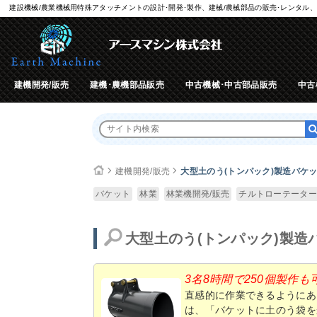
建設機械/農業機械用特殊アタッチメントの設計･開発･製作、建械/農械部品の販売･レンタル、
建機開発/販売
建機･農機部品販売
中古機械･中古部品販売
中古
建機開発/販売
大型土のう(トンパック)製造バケ
バケット
林業
林業機開発/販売
チルトローテーター
大型土のう(トンパック)製造
3名8時間で250個製作も
直感的に作業できるようにあ
は、「バケットに土のう袋を