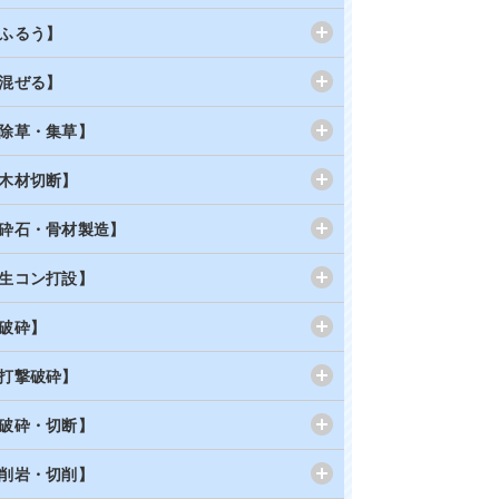
ふるう】
混ぜる】
除草・集草】
木材切断】
砕石・骨材製造】
生コン打設】
破砕】
打撃破砕】
破砕・切断】
削岩・切削】