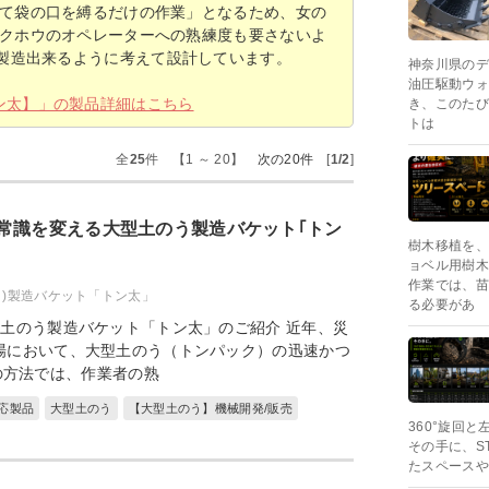
て袋の口を縛るだけの作業」となるため、女の
クホウのオペレーターへの熟練度も要さないよ
製造出来るように考えて設計しています。
神奈川県のデ
油圧駆動ウォ
ン太】」の製品詳細はこちら
き、このたび
トは
全
25
件 【1 ～ 20】
次の20件
[
1/2
]
常識を変える大型土のう製造バケット｢トン
樹木移植を、
ョベル用樹木
作業では、苗
ク)製造バケット「トン太」
る必要があ
型土のう製造バケット「トン太」のご紹介 近年、災
場において、大型土のう（トンパック）の迅速かつ
の方法では、作業者の熟
応製品
大型土のう
【大型土のう】機械開発/販売
360°旋回
その手に、S
たスペースや