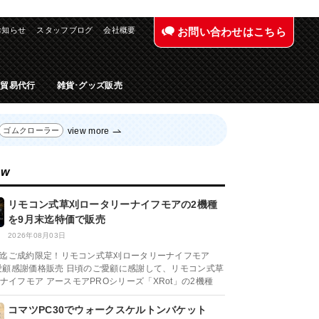
お知らせ
スタッフブログ
会社概要
お問い合わせはこちら
入貿易代行
雑貨･グッズ販売
view more
ゴムクローラー
ew
リモコン式草刈ロータリーナイフモアの2機種
を9月末迄特価で販売
2026年08月03日
月末迄ご成約限定！リモコン式草刈ロータリーナイフモア
ご愛顧感謝価格販売 日頃のご愛顧に感謝して、リモコン式草
ナイフモア アースモアPROシリーズ「XRot」の2機種
コマツPC30でウォークスケルトンバケット