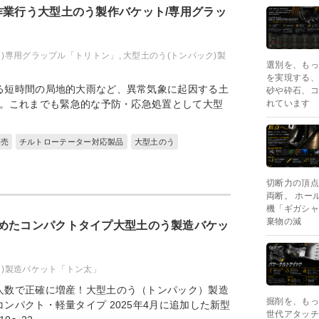
作業行う大型土のう製作バケット/専用グラッ
ク)専用グラップル「トリトン」
,
大型土のう(トンパック)製
選別を、もっ
を実現する、
る短時間の局地的大雨など、異常気象に起因する土
砂や砕石、コ
。これまでも緊急的な予防・応急処置として大型
れています
販売
チルトローテーター対応製品
大型土のう
切断力の頂点
両断。 ホー
機「ギガシャ
棄物の減
めたコンパクトタイプ大型土のう製造バケッ
ク)製造バケット「トン太」
人数で正確に増産！大型土のう（トンパック）製造
掘削を、もっ
ンパクト・軽量タイプ 2025年4月に追加した新型
世代アタッチ