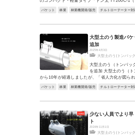
のコンパクト・軽量タイプ「トン太 TT200C-1（1
バケット
林業
林業機開発/販売
チルトローテーター対
大型土のう製造バケ
追加
2025年4月3日
大型土のう(トンパッ
大型土のう（トンパッ
を追加 大型土のう（
から10年が経過しましたが、「省人力化が図ら
バケット
林業
林業機開発/販売
チルトローテーター対
少ない人員でより早
ト
2024年11月1日
大型土のう(トンパッ