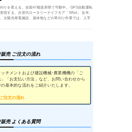
刈りを変える。全国47都道府県で可動中。 GPS自動運転
実現する、次世代ロータリーナイフモア「XRot」 近年、
、太陽光発電施設、遊休地などの草刈り作業では、人手
/販売 ご注文の流れ
タッチメントおよび建設機械･農業機機の「ご
法」「お支払い方法」など、お問い合わせから
での基本的な流れをご紹介いたします。
 ご注文の流れ
/販売 よくある質問