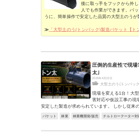
後に取っ手をフックから外し
人でも作業ができます。バッ
うに、簡単操作で安定した品質の大型土のうが
≫
「大型土のう(トンパック)製造バケット【ト
圧倒的生産性で現場
太｣
2026年4月22日
大型土のう(トンパッ
現場を変える1台！大
害対応や仮設工事の現
安定した製造が求められています。 しかし従来
バケット
林業
林業機開発/販売
チルトローテーター対