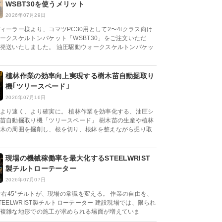
WSBT30を使うメリット
2026年07月29日
ィーラー様より、コマツPC30用として2〜4tクラス向け
ークスケルトンバケット「WSBT30」をご注文いただ
発送いたしました。 油圧駆動ウォークスケルトンバケッ
植林作業の効率向上実現する樹木苗自動掘取り
機｢ツリースペード｣
2026年07月16日
より速く、より確実に。 植林作業を効率化する、油圧シ
苗自動掘取り機「ツリースペード」 樹木苗の生産や植林
木の周囲を掘削し、根を切り、根鉢を整えながら掘り取
現場の機械稼働率を最大化するSTEELWRIST
製チルトローテーター
2026年07月07日
と左右45°チルトが、現場の常識を変える。 作業の自由を、
TEELWRIST製チルトローテーター 建設現場では、限られ
複雑な地形での施工が求められる場面が増えていま