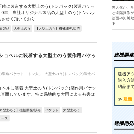
正確に製造する大型土のう(トンパック)製造バケッ
無人化が、草
10年。当社オリジナル製品の大型土のう(トンパッ
と遠隔操作が
法面や河川敷
品させて頂いており
不
応製品
大型土のう
【大型土のう】機械開発/販売
建機開発
ショベルに装着する大型土のう製作用バケッ
建機ア
ク)製造バケット「トン太」
,
大型土のう(トンパック)製造バ
購入方
納品ま
ベルに装着 大型土のう(トンパック)製作用バケッ
に直面しています。特に局地的な大雨による被害は
≫
建機
大型土のう】機械開発/販売
バケット
大型土のう
リース
建機開発