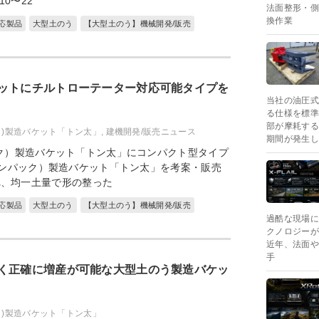
0〜22
法面整形・側
換作業
応製品
大型土のう
【大型土のう】機械開発/販売
ットにチルトローテーター対応可能タイプを
当社の油圧式
る仕様を標準
部が摩耗する
ク)製造バケット「トン太」
,
建機開発/販売ニュース
期間が発生し
ク）製造バケット「トン太」にコンパクト型タイプ
トンパック）製造バケット「トン太」を考案・販売
れ、均一土量で形の整った
応製品
大型土のう
【大型土のう】機械開発/販売
過酷な現場に
クノロジーが
近年、法面や
手
く正確に増産が可能な大型土のう製造バケッ
ク)製造バケット「トン太」