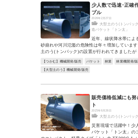
少人数で迅速･正確
プル
2026年2月27日
大型土のう(トンパッ
造バケット「トン太」
近年、線状降水帯によ
砂崩れや河川氾濫の危険性は年々増加しています
土のう(トンパック)の設置が行われてきましたが
【つかむ】機械開発/販売
バケット
林業
林業機開発/
【大型土のう】機械開発/販売
販売価格低減にも努
ト
2025年6月26日
大型土のう(トンパッ
災害現場で活躍中！少
バケット「トン太」のコ