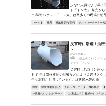
少ない人員でより早く
ト「トン太」 発売から
ク)製造バケット「トン太」は数多くの現場に納
バケット
林業
林業機開発/販売
チルトローテーター対
災害時に活躍！油圧
ト
2023年8月18日
大型土のう(トンパッ
ケット「トン太」
災害時に活躍！油圧ショ
ト 近年は気候変動の影響などにより災害リスク
年々深刻さを増しています。線状降水帯の発
林業
林業機開発/販売
チルトローテーター対応製品
【
林業機のレンタル/リース
【大型土のう】機械のレンタル/