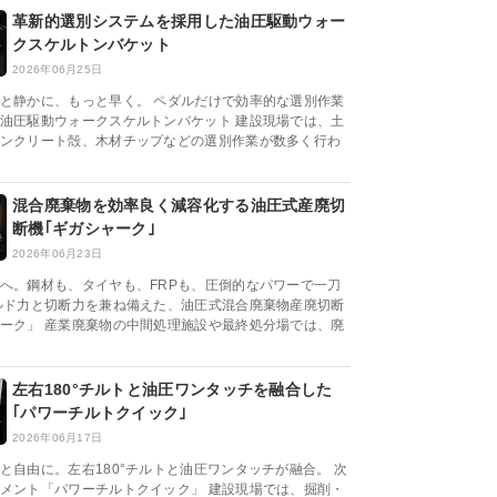
革新的選別システムを採用した油圧駆動ウォー
クスケルトンバケット
2026年06月25日
と静かに、もっと早く。 ペダルだけで効率的な選別作業
油圧駆動ウォークスケルトンバケット 建設現場では、土
ンクリート殻、木材チップなどの選別作業が数多く行わ
混合廃棄物を効率良く減容化する油圧式産廃切
断機｢ギガシャーク｣
2026年06月23日
へ。鋼材も、タイヤも、FRPも、圧倒的なパワーで一刀
ルド力と切断力を兼ね備えた、油圧式混合廃棄物産廃切断
ーク」 産業廃棄物の中間処理施設や最終処分場では、廃
左右180°チルトと油圧ワンタッチを融合した
｢パワーチルトクイック｣
2026年06月17日
と自由に。左右180°チルトと油圧ワンタッチが融合。 次
メント「パワーチルトクイック」 建設現場では、掘削・