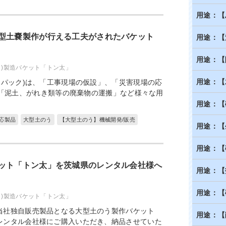
用途：【
型土嚢製作が行える工夫がされたバケット
用途：【
用途：【
ク)製造バケット「トン太」
用途：【
ンパック)は、「工事現場の仮設」、「災害現場の応
、「泥土、がれき類等の廃棄物の運搬」など様々な用
用途：【
応製品
大型土のう
【大型土のう】機械開発/販売
用途：【
用途：【
ット「トン太」を茨城県のレンタル会社様へ
用途：【
用途：【
ク)製造バケット「トン太」
当社独自販売製品となる大型土のう製作バケット
用途：【
レンタル会社様にご購入いただき、納品させていた