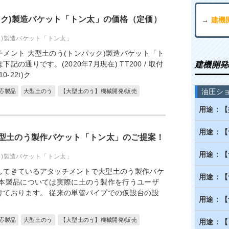
ック)製造バケット「トン太」の価格（定価）
→
建機
ク)製造バケット「トン太」
メント 大型土のう(トンパック)製造バケット「ト
の通りです。(2020年7月現在) TT200 / 取付
建機開発
0-22t)ク
油圧シ
応製品
大型土のう
【大型土のう】機械開発/販売
用途：【
用途：【
型土のう製作バケット「トン太」のご提案！
用途：【
ク)製造バケット「トン太」
してきているアタッチメントで大型土のう製作バケ
用途：【
 本製品については実際に土のう製作を行うユーザ
けております。 従来の単管パイプでの仮設台の設
用途：【
応製品
大型土のう
【大型土のう】機械開発/販売
用途：【