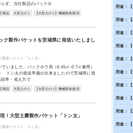
おらず、当社製品のバックホ
用途：【
応製品
大型土のう
【大型土のう】機械開発/販売
用途：【
用途：【
ック製作バケットを茨城県に発送いたしまし
用途：【
ク)製造バケット「トン太」
用途：【
ていました、バックホウ用（0.45㎥-0.7㎥兼用）
用途：【
ト トン太の発送準備が出来ましたので茨城県に発
高効率・省人力で
用途：【
応製品
大型土のう
【大型土のう】機械開発/販売
用途：【
用途：【
を実現！大型土嚢製作バケット「トン太」
用途：【
ク)製造バケット「トン太」