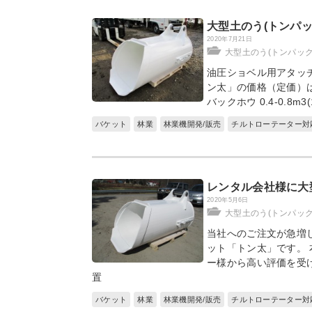
大型土のう(トンパ
2020年7月21日
大型土のう(トンパッ
油圧ショベル用アタッチ
ン太」の価格（定価）は下記
バックホウ 0.4-0.8m3(1
バケット
林業
林業機開発/販売
チルトローテーター対
レンタル会社様に大
2020年5月6日
大型土のう(トンパッ
当社へのご注文が急増
ット「トン太」です。
ー様から高い評価を受
置
バケット
林業
林業機開発/販売
チルトローテーター対