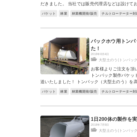
だきました。 当社では販売代理店などは設けて
バケット
林業
林業機開発/販売
チルトローテーター対
バックホウ用トンパ
た！
2018年8月4日
大型土のう(トンパッ
お客様よりご注文を頂い
トンパック製作バケッ
送いたしました！ トンパック（大型土のう）を
バケット
林業
林業機開発/販売
チルトローテーター対
1日200体の製作
2018年7月9日
大型土のう(トンパッ