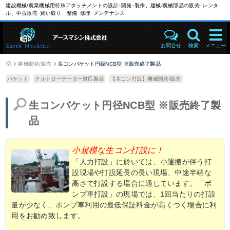
建設機械/農業機械用特殊アタッチメントの設計･開発･製作、建械/農械部品の販売･レンタ
ル、中古販売･買い取り、整備･修理･メンテナンス
お問合せ
検索
メニュー
建機開発/販売
生コンバケット円径NCB型 ※販売終了製品
バケット
チルトローテーター対応製品
【生コン打設】機械開発/販売
生コンバケット円径NCB型 ※販売終了製
品
小規模な生コン打設に！
「人力打設」に於いては、小運搬が伴う打
設現場や打設延長の長い現場、中途半端な
高さで打設する場合に適しています。「ポ
ンプ車打設」の現場では、1回当たりの打設
量が少なく、ポンプ車利用の最低保証料金が高くつく場合に利
用をお勧め致します。