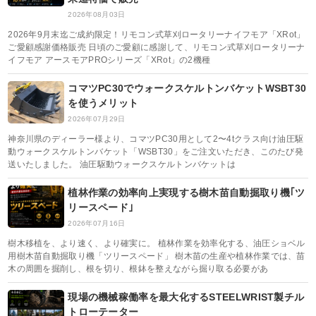
2026年08月03日
2026年9月末迄ご成約限定！リモコン式草刈ロータリーナイフモア「XRot」
ご愛顧感謝価格販売 日頃のご愛顧に感謝して、リモコン式草刈ロータリーナ
イフモア アースモアPROシリーズ「XRot」の2機種
コマツPC30でウォークスケルトンバケットWSBT30
を使うメリット
2026年07月29日
神奈川県のディーラー様より、コマツPC30用として2〜4tクラス向け油圧駆
動ウォークスケルトンバケット「WSBT30」をご注文いただき、このたび発
送いたしました。 油圧駆動ウォークスケルトンバケットは
植林作業の効率向上実現する樹木苗自動掘取り機｢ツ
リースペード｣
2026年07月16日
樹木移植を、より速く、より確実に。 植林作業を効率化する、油圧ショベル
用樹木苗自動掘取り機「ツリースペード」 樹木苗の生産や植林作業では、苗
木の周囲を掘削し、根を切り、根鉢を整えながら掘り取る必要があ
現場の機械稼働率を最大化するSTEELWRIST製チル
トローテーター