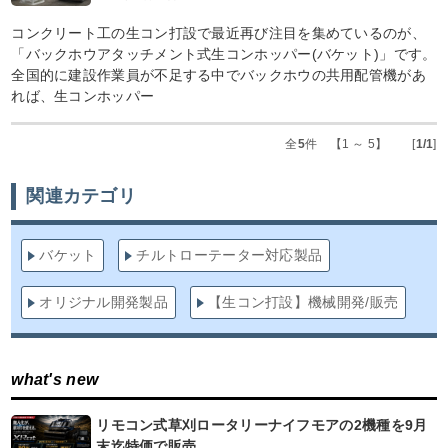
コンクリート工の生コン打設で最近再び注目を集めているのが、
「バックホウアタッチメント式生コンホッパー(バケット)」です。
全国的に建設作業員が不足する中でバックホウの共用配管機があ
れば、生コンホッパー
全
5
件 【1 ～ 5】 [
1/1
]
関連カテゴリ
バケット
チルトローテーター対応製品
オリジナル開発製品
【生コン打設】機械開発/販売
what's new
リモコン式草刈ロータリーナイフモアの2機種を9月
末迄特価で販売