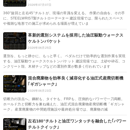
2026年07月07日
360°旋回と左右45°チルトが、現場の常識を変える。 作業の自由を、その手
に、STEELWRIST製チルトローテーター 建設現場では、限られたスペース
や複雑な地形での施工が求められる場面が増えていま
革新的選別システムを採用した油圧駆動ウォークス
ケルトンバケット
2026年06月25日
選別を、もっと静かに、もっと早く。 ペダルだけで効率的な選別作業を実現
する、油圧駆動ウォークスケルトンバケット 建設現場では、土砂や砕石、コ
ンクリート殻、木材チップなどの選別作業が数多く行われています
混合廃棄物を効率良く減容化する油圧式産廃切断機
｢ギガシャーク｣
2026年06月23日
切断力の頂点へ。鋼材も、タイヤも、FRPも、圧倒的なパワーで一刀両断。
ホールド力と切断力を兼ね備えた、油圧式混合廃棄物産廃切断機「ギガシャ
ーク」 産業廃棄物の中間処理施設や最終処分場では、廃棄物の減
左右180°チルトと油圧ワンタッチを融合した｢パワー
チルトクイック｣