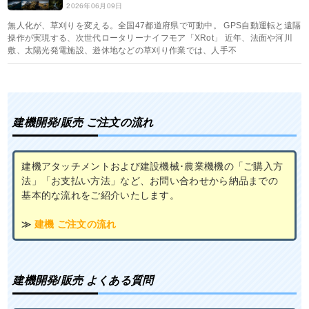
2026年06月09日
無人化が、草刈りを変える。全国47都道府県で可動中。 GPS自動運転と遠隔
操作が実現する、次世代ロータリーナイフモア「XRot」 近年、法面や河川
敷、太陽光発電施設、遊休地などの草刈り作業では、人手不
建機開発/販売 ご注文の流れ
建機アタッチメントおよび建設機械･農業機機の「ご購入方
法」「お支払い方法」など、お問い合わせから納品までの
基本的な流れをご紹介いたします。
≫
建機 ご注文の流れ
建機開発/販売 よくある質問