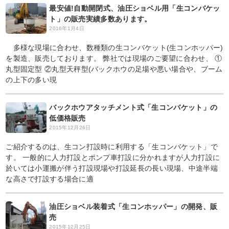
最安値!自動開閉式、油圧ショベル用「生コンバケッ
ト」の販売実績多数あります。
2016年1月4日
多様な現場に合わせ、数種類の生コンバケット(生コンホッパー)
を製造、販売しております。 弊社では現場のご要望に合わせ、 ①
丸型固定型 ②丸型天秤型(バックホウの足場や悪い場合や、ブーム
の上下の多い現
バックホウアタッチメント式「生コンバケット」の
低価格販売
2015年12月26日
ご紹介するのは、生コン打設時に利用する「生コンバケット」で
す。 一般的に人力打設とポンプ車打設に分かれますが人力打設に
於いては小運搬が伴う打設現場や打設延長の長い現場、中途半端
な高さで打設する場合に適
油圧ショベル装着式「生コンホッパー」の開発、販
売
2015年12月25日