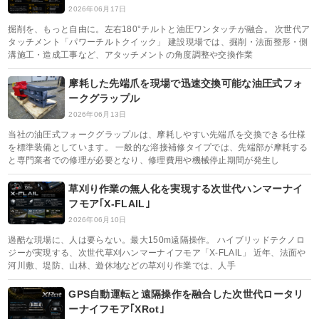
2026年06月17日
掘削を、もっと自由に。左右180°チルトと油圧ワンタッチが融合。 次世代ア
タッチメント「パワーチルトクイック」 建設現場では、掘削・法面整形・側
溝施工・造成工事など、アタッチメントの角度調整や交換作業
摩耗した先端爪を現場で迅速交換可能な油圧式フォ
ークグラップル
2026年06月13日
当社の油圧式フォークグラップルは、摩耗しやすい先端爪を交換できる仕様
を標準装備としています。 一般的な溶接補修タイプでは、先端部が摩耗する
と専門業者での修理が必要となり、修理費用や機械停止期間が発生し
草刈り作業の無人化を実現する次世代ハンマーナイ
フモア｢X-FLAIL｣
2026年06月10日
過酷な現場に、人は要らない。最大150m遠隔操作。 ハイブリッドテクノロ
ジーが実現する、次世代草刈ハンマーナイフモア「X-FLAIL」 近年、法面や
河川敷、堤防、山林、遊休地などの草刈り作業では、人手
GPS自動運転と遠隔操作を融合した次世代ロータリ
ーナイフモア｢XRot｣