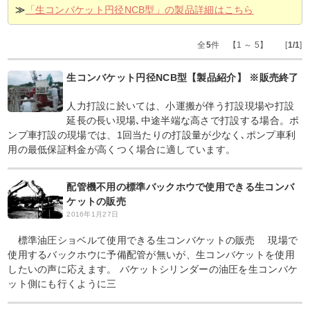
≫
「生コンバケット円径NCB型」の製品詳細はこちら
全
5
件 【1 ～ 5】 [
1/1
]
生コンバケット円径NCB型【製品紹介】 ※販売終了
人力打設に於いては、小運搬が伴う打設現場や打設
延長の長い現場､中途半端な高さで打設する場合。ポ
ンプ車打設の現場では、1回当たりの打設量が少なく､ポンプ車利
用の最低保証料金が高くつく場合に適しています。
配管機不用の標準バックホウで使用できる生コンバ
ケットの販売
2016年1月27日
標準油圧ショベルて使用できる生コンバケットの販売 現場で
使用するバックホウに予備配管が無いが、生コンバケットを使用
したいの声に応えます。 バケットシリンダーの油圧を生コンバケ
ット側にも行くように三