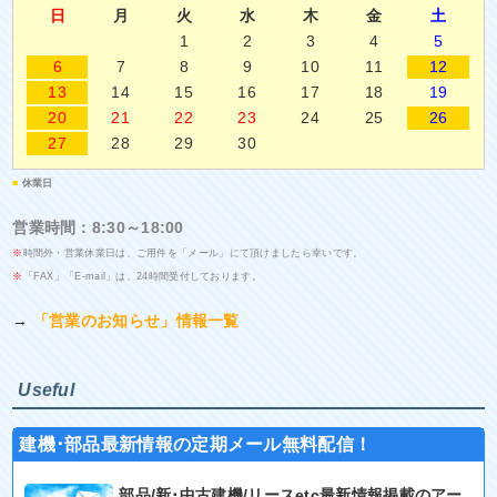
日
月
火
水
木
金
土
1
2
3
4
5
6
7
8
9
10
11
12
13
14
15
16
17
18
19
20
21
22
23
24
25
26
27
28
29
30
■
休業日
営業時間：8:30～18:00
※
時間外・営業休業日は、ご用件を「メール」にて頂けましたら幸いです。
※
「FAX」「E-mail」は、24時間受付しております。
→
「営業のお知らせ」情報一覧
Useful
建機･部品最新情報の定期メール無料配信！
部品/新･中古建機/リースetc最新情報掲載のアー