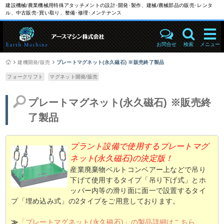
建設機械/農業機械用特殊アタッチメントの設計･開発･製作、建械/農械部品の販売･レンタ
ル、中古販売･買い取り、整備･修理･メンテナンス
お問合せ
検索
メニュー
建機開発/販売
プレートマグネット(永久磁石) ※販売終了製品
フォークリフト
マグネット開発/販売
プレートマグネット(永久磁石) ※販売終
了製品
プラント設備で使用するプレートマグ
ネット(永久磁石)の決定版！
産業廃棄物ベルトコンベアー上などで吊り
下げて使用するタイプ「吊り下げ式」とホ
ッパー内等の滑り面に面一で設置するタイ
プ「埋め込み式」の2タイプをご用意しております。
≫
「プレートマグネット(永久磁石)」の製品詳細はこちら