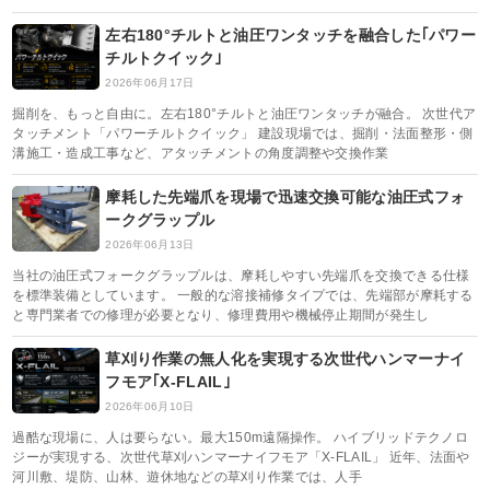
左右180°チルトと油圧ワンタッチを融合した｢パワー
チルトクイック｣
2026年06月17日
掘削を、もっと自由に。左右180°チルトと油圧ワンタッチが融合。 次世代ア
タッチメント「パワーチルトクイック」 建設現場では、掘削・法面整形・側
溝施工・造成工事など、アタッチメントの角度調整や交換作業
摩耗した先端爪を現場で迅速交換可能な油圧式フォ
ークグラップル
2026年06月13日
当社の油圧式フォークグラップルは、摩耗しやすい先端爪を交換できる仕様
を標準装備としています。 一般的な溶接補修タイプでは、先端部が摩耗する
と専門業者での修理が必要となり、修理費用や機械停止期間が発生し
草刈り作業の無人化を実現する次世代ハンマーナイ
フモア｢X-FLAIL｣
2026年06月10日
過酷な現場に、人は要らない。最大150m遠隔操作。 ハイブリッドテクノロ
ジーが実現する、次世代草刈ハンマーナイフモア「X-FLAIL」 近年、法面や
河川敷、堤防、山林、遊休地などの草刈り作業では、人手