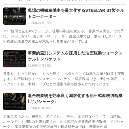
現場の機械稼働率を最大化するSTEELWRIST製チル
トローテーター
2026年07月07日
360°旋回と左右45°チルトが、現場の常識を変える。 作業の自由を、その手
に、STEELWRIST製チルトローテーター 建設現場では、限られたスペース
や複雑な地形での施工が求められる場面が増えていま
革新的選別システムを採用した油圧駆動ウォークス
ケルトンバケット
2026年06月25日
選別を、もっと静かに、もっと早く。 ペダルだけで効率的な選別作業を実現
する、油圧駆動ウォークスケルトンバケット 建設現場では、土砂や砕石、コ
ンクリート殻、木材チップなどの選別作業が数多く行われています
混合廃棄物を効率良く減容化する油圧式産廃切断機
｢ギガシャーク｣
2026年06月23日
切断力の頂点へ。鋼材も、タイヤも、FRPも、圧倒的なパワーで一刀両断。
ホールド力と切断力を兼ね備えた、油圧式混合廃棄物産廃切断機「ギガシャ
ーク」 産業廃棄物の中間処理施設や最終処分場では、廃棄物の減