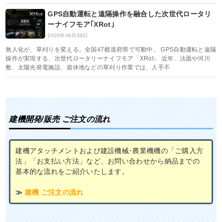
GPS自動運転と遠隔操作を融合した次世代ロータリ
ーナイフモア｢XRot｣
2026年06月09日
無人化が、草刈りを変える。全国47都道府県で可動中。 GPS自動運転と遠隔
操作が実現する、次世代ロータリーナイフモア「XRot」 近年、法面や河川
敷、太陽光発電施設、遊休地などの草刈り作業では、人手不
建機開発/販売 ご注文の流れ
建機アタッチメントおよび建設機械･農業機機の「ご購入方
法」「お支払い方法」など、お問い合わせから納品までの
基本的な流れをご紹介いたします。
≫
建機 ご注文の流れ