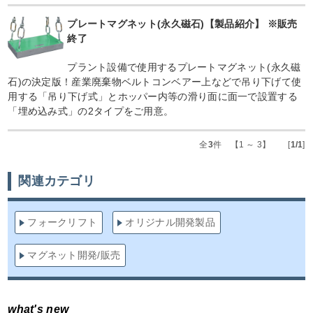
プレートマグネット(永久磁石)【製品紹介】 ※販売
終了
プラント設備で使用するプレートマグネット(永久磁
石)の決定版！産業廃棄物ベルトコンベアー上などで吊り下げて使
用する「吊り下げ式」とホッパー内等の滑り面に面一で設置する
「埋め込み式」の2タイプをご用意。
全
3
件 【1 ～ 3】 [
1/1
]
関連カテゴリ
フォークリフト
オリジナル開発製品
マグネット開発/販売
what's new