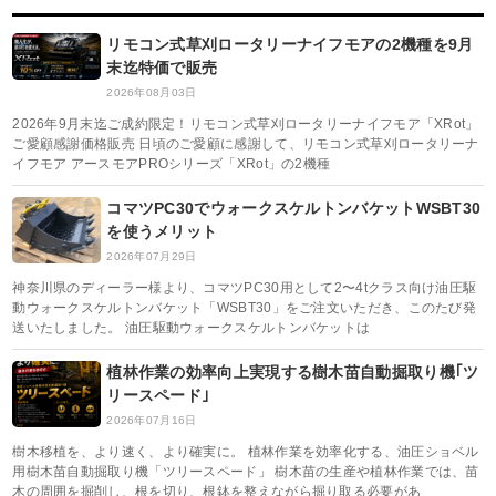
リモコン式草刈ロータリーナイフモアの2機種を9月
末迄特価で販売
2026年08月03日
2026年9月末迄ご成約限定！リモコン式草刈ロータリーナイフモア「XRot」
ご愛顧感謝価格販売 日頃のご愛顧に感謝して、リモコン式草刈ロータリーナ
イフモア アースモアPROシリーズ「XRot」の2機種
コマツPC30でウォークスケルトンバケットWSBT30
を使うメリット
2026年07月29日
神奈川県のディーラー様より、コマツPC30用として2〜4tクラス向け油圧駆
動ウォークスケルトンバケット「WSBT30」をご注文いただき、このたび発
送いたしました。 油圧駆動ウォークスケルトンバケットは
植林作業の効率向上実現する樹木苗自動掘取り機｢ツ
リースペード｣
2026年07月16日
樹木移植を、より速く、より確実に。 植林作業を効率化する、油圧ショベル
用樹木苗自動掘取り機「ツリースペード」 樹木苗の生産や植林作業では、苗
木の周囲を掘削し、根を切り、根鉢を整えながら掘り取る必要があ