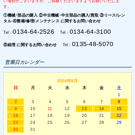
い場合がございますが、ご容赦くださいますようお願いいたしま
す。
①機械･部品の購入 ②中古機械･中古部品の購入/買取 ③リース/レン
タル ④整備/修理/メンテナンス に関するお問い合わせ
0134-64-2526
0134-64-3100
Tel：
Tel：
0135-48-5070
⑤経理 に関するお問い合わせ
Tel：
営業日カレンダー
2026年8月
日
月
火
水
木
金
土
1
2
3
4
5
6
7
8
9
10
11
12
13
14
15
16
17
18
19
20
21
22
23
24
25
26
27
28
29
30
31