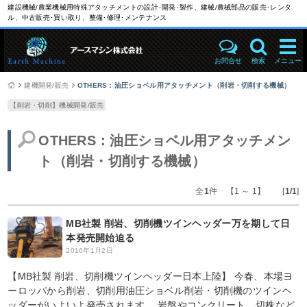
建設機械/農業機械用特殊アタッチメントの設計･開発･製作、建械/農械部品の販売･レンタ
ル、中古販売･買い取り、整備･修理･メンテナンス
お問合せ
検索
メニュー
建機開発/販売
OTHERS：油圧ショベル用アタッチメント（削岩・切削する機械）
【削岩・切削】機械開発/販売
OTHERS：油圧ショベル用アタッチメン
ト（削岩・切削する機械）
全
1
件 【1 ～ 1】 [
1/1
]
MB社製 削岩、切削機ツインヘッダー万を期して日
本発売開始迫る
2016年1月2日
【MB社製 削岩、切削機ツインヘッダー日本上陸】 今春、本場ヨ
ーロッパから削岩、切削用油圧ショベル削岩・切削機のツインヘ
ッダーがいよいよ発売されます。 岩盤やコンクリート、切株など