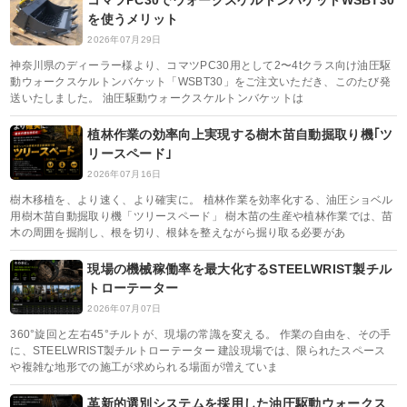
コマツPC30でウォークスケルトンバケットWSBT30
を使うメリット
2026年07月29日
神奈川県のディーラー様より、コマツPC30用として2〜4tクラス向け油圧駆
動ウォークスケルトンバケット「WSBT30」をご注文いただき、このたび発
送いたしました。 油圧駆動ウォークスケルトンバケットは
植林作業の効率向上実現する樹木苗自動掘取り機｢ツ
リースペード｣
2026年07月16日
樹木移植を、より速く、より確実に。 植林作業を効率化する、油圧ショベル
用樹木苗自動掘取り機「ツリースペード」 樹木苗の生産や植林作業では、苗
木の周囲を掘削し、根を切り、根鉢を整えながら掘り取る必要があ
現場の機械稼働率を最大化するSTEELWRIST製チル
トローテーター
2026年07月07日
360°旋回と左右45°チルトが、現場の常識を変える。 作業の自由を、その手
に、STEELWRIST製チルトローテーター 建設現場では、限られたスペース
や複雑な地形での施工が求められる場面が増えていま
革新的選別システムを採用した油圧駆動ウォークス