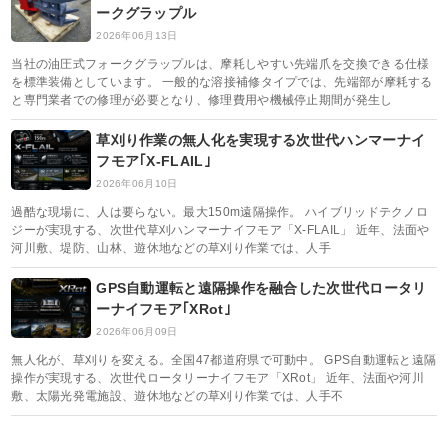
ークグラップル
2026年06月13日
当社の油圧式フォークグラップルは、摩耗しやすい先端爪を交換できる仕様
を標準装備としています。 一般的な溶接補修タイプでは、先端部が摩耗する
と専門業者での修理が必要となり、修理費用や機械停止期間が発生し
草刈り作業の無人化を実現する次世代ハンマーナイ
フモア｢X-FLAIL｣
2026年06月10日
過酷な現場に、人は要らない。最大150m遠隔操作。 ハイブリッドテクノロ
ジーが実現する、次世代草刈ハンマーナイフモア「X-FLAIL」 近年、法面や
河川敷、堤防、山林、遊休地などの草刈り作業では、人手
GPS自動運転と遠隔操作を融合した次世代ロータリ
ーナイフモア｢XRot｣
2026年06月09日
無人化が、草刈りを変える。全国47都道府県で可動中。 GPS自動運転と遠隔
操作が実現する、次世代ロータリーナイフモア「XRot」 近年、法面や河川
敷、太陽光発電施設、遊休地などの草刈り作業では、人手不