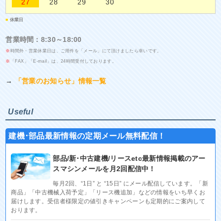
27
28
29
30
■
休業日
営業時間：8:30～18:00
※
時間外・営業休業日は、ご用件を「メール」にて頂けましたら幸いです。
※
「FAX」「E-mail」は、24時間受付しております。
→
「営業のお知らせ」情報一覧
Useful
建機･部品最新情報の定期メール無料配信！
部品/新･中古建機/リースetc最新情報掲載のアー
スマシンメールを月2回配信中！
毎月2回、“1日” と “15日” にメール配信しています。「新
商品」「中古機械入荷予定」「リース機追加」などの情報をいち早くお
届けします。受信者様限定の値引きキャンペーンも定期的にご案内して
おります。