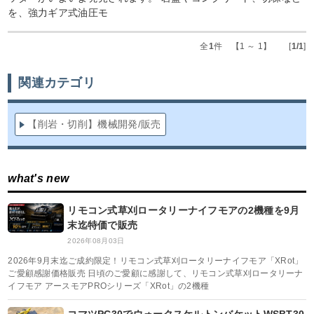
を、強力ギア式油圧モ
全
1
件 【1 ～ 1】 [
1/1
]
関連カテゴリ
【削岩・切削】機械開発/販売
what's new
リモコン式草刈ロータリーナイフモアの2機種を9月
末迄特価で販売
2026年08月03日
2026年9月末迄ご成約限定！リモコン式草刈ロータリーナイフモア「XRot」
ご愛顧感謝価格販売 日頃のご愛顧に感謝して、リモコン式草刈ロータリーナ
イフモア アースモアPROシリーズ「XRot」の2機種