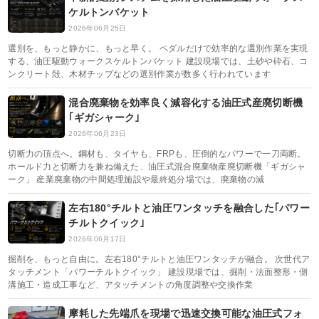
ケルトンバケット
2026年06月25日
選別を、もっと静かに、もっと早く。 ペダルだけで効率的な選別作業を実現
する、油圧駆動ウォークスケルトンバケット 建設現場では、土砂や砕石、コ
ンクリート殻、木材チップなどの選別作業が数多く行われています
混合廃棄物を効率良く減容化する油圧式産廃切断機
｢ギガシャーク｣
2026年06月23日
切断力の頂点へ。鋼材も、タイヤも、FRPも、圧倒的なパワーで一刀両断。
ホールド力と切断力を兼ね備えた、油圧式混合廃棄物産廃切断機「ギガシャ
ーク」 産業廃棄物の中間処理施設や最終処分場では、廃棄物の減
左右180°チルトと油圧ワンタッチを融合した｢パワー
チルトクイック｣
2026年06月17日
掘削を、もっと自由に。左右180°チルトと油圧ワンタッチが融合。 次世代ア
タッチメント「パワーチルトクイック」 建設現場では、掘削・法面整形・側
溝施工・造成工事など、アタッチメントの角度調整や交換作業
摩耗した先端爪を現場で迅速交換可能な油圧式フォ