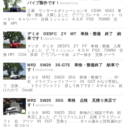
パイプ製作です！
(2026/07/14)
三菱 ランサーエボリューションⅢ CE9A 4G63 車
検・整備 入庫しました (^▽^;) ブレーキ パット ロ
ーター キャリパー 点検 ミッション A.S.H PSE 75W90 交
換 HPI
デミオ DE5FC ZY MT 車検・整備 終了 納
車です！
(2026/07/11)
マツダ デミオ DE5FS ZY FF 車検・整備 入庫
しました (^_^) ミッション A.S.H PSE 75W90 交
換 HPI COA 添加 (^.^) ブレーキ油 エアー抜き 交換 クーラ
MR2 SW20 3S-GTE 車検・整備終了 納車で
す！
(2026/07/08)
トヨタ MR2 SW20 3SG 車検・整備で．．． R/
右 ドライブシャフトブーツ IN OUT かなり苦戦し
て 交換，，， ドライブシャフト 戻して終了です！ ギヤオイル 抜
けたので Gredd
MR2 SW20 3SG 車検 点検 見積り来店で
す！
(2026/07/03)
トヨタ MR2 SW20 3SG 車検のご相談で予約 初
来店しました (^_^) リフトに上げ 点検 ドライブシャ
フト 右 ブーツ IN OUT 交換と．．． オイル滲みと排気漏れが
少々 見つかり．