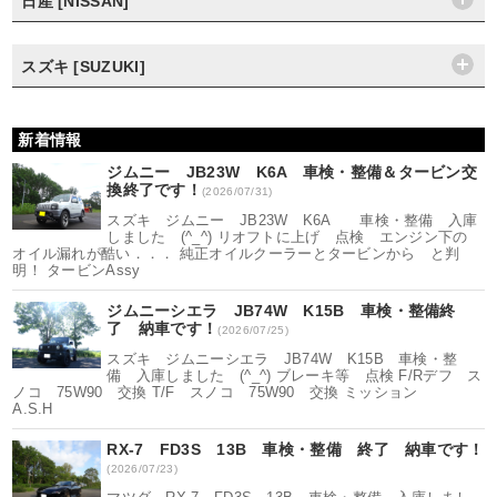
日産 [NISSAN]
スズキ [SUZUKI]
新着情報
ジムニー JB23W K6A 車検・整備＆タービン交
換終了です！
(2026/07/31)
スズキ ジムニー JB23W K6A 車検・整備 入庫
しました (^_^) リオフトに上げ 点検 エンジン下の
オイル漏れが酷い．．． 純正オイルクーラーとタービンから と判
明！ タービンAssy
ジムニーシエラ JB74W K15B 車検・整備終
了 納車です！
(2026/07/25)
スズキ ジムニーシエラ JB74W K15B 車検・整
備 入庫しました (^_^) ブレーキ等 点検 F/Rデフ ス
ノコ 75W90 交換 T/F スノコ 75W90 交換 ミッション
A.S.H
RX-7 FD3S 13B 車検・整備 終了 納車です！
(2026/07/23)