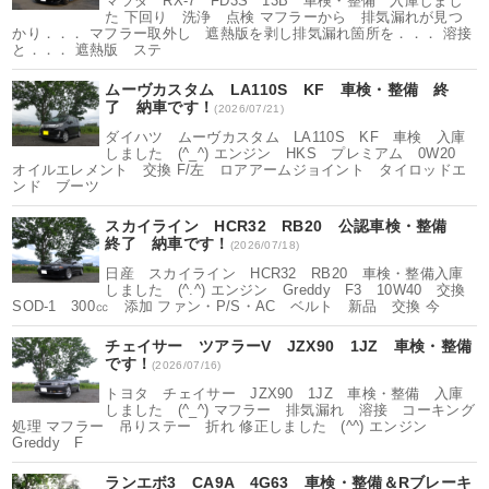
マツダ RX-7 FD3S 13B 車検・整備 入庫しまし
た 下回り 洗浄 点検 マフラーから 排気漏れが見つ
かり．．． マフラー取外し 遮熱版を剥し排気漏れ箇所を．．． 溶接
と．．． 遮熱版 ステ
ムーヴカスタム LA110S KF 車検・整備 終
了 納車です！
(2026/07/21)
ダイハツ ムーヴカスタム LA110S KF 車検 入庫
しました (^_^) エンジン HKS プレミアム 0W20
オイルエレメント 交換 F/左 ロアアームジョイント タイロッドエ
ンド ブーツ
スカイライン HCR32 RB20 公認車検・整備
終了 納車です！
(2026/07/18)
日産 スカイライン HCR32 RB20 車検・整備入庫
しました (^.^) エンジン Greddy F3 10W40 交換
SOD-1 300㏄ 添加 ファン・P/S・AC ベルト 新品 交換 今
チェイサー ツアラーV JZX90 1JZ 車検・整備
です！
(2026/07/16)
トヨタ チェイサー JZX90 1JZ 車検・整備 入庫
しました (^_^) マフラー 排気漏れ 溶接 コーキング
処理 マフラー 吊りステー 折れ 修正しました (^^) エンジン
Greddy F
ランエボ3 CA9A 4G63 車検・整備＆Rブレーキ