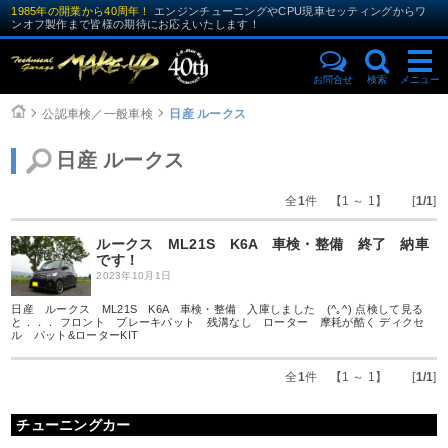
1985年の開業から40周年！
エンジンチューニングやCPU現車セッティングからワ
ンオフ製作まで皆様の期待にお応えいたします！
お問合せ
検索
メニュー
公認車検／一般車検
日産 ルークス
日産 ルークス
全
1
件 【1 ～ 1】 [
1/1
]
ルークス ML21S K6A 車検・整備 終了 納車
です！
2023年10月1日
日産 ルークス ML21S K6A 車検・整備 入庫しました (^｡^) 点検して見る
と．．． フロント ブレーキパット 残溝なし ローター 摩耗が酷く ディクセ
ル パット&ローターKIT
全
1
件 【1 ～ 1】 [
1/1
]
チューニングカー