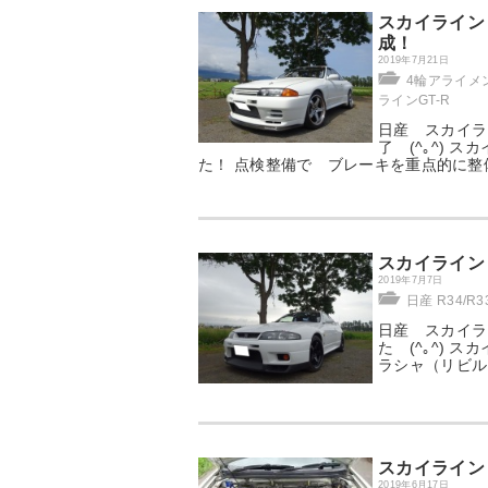
スカイライン
成！
2019年7月21日
4輪アライメン
ラインGT-R
日産 スカイラ
了 (^｡^) 
た！ 点検整備で ブレーキを重点的に整
スカイライン
2019年7月7日
日産 R34/R
日産 スカイライ
た (^｡^) 
ラシャ（リビル
スカイライン
2019年6月17日