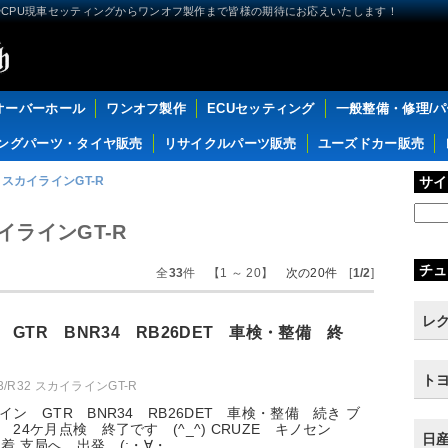
CPU現車セッティングからワンオフ製作まで皆様の期待にお応えいたします！
オーバーホール
ワンオフ製作
ECUセッティング
一般整備・修理/
ングパーツ・タイヤ販売
リサイクルパーツ販売
ユーズドカー販売
32 スカイラインGT-R
サイ
スカイラインGT-R
チュ
全
33
件 【1 ～ 20】
次の20件
[
1/2
]
レク
GTR BNR34 RB26DET 車検・整備 終
トヨ
33/R32 スカイラインGT-R
ン GTR BNR34 RB26DET 車検・整備 続き ブ
24ケ月点検 終了です (^_^) CRUZE キノセン
日産
装着 支局へ 出発 (;・∀・