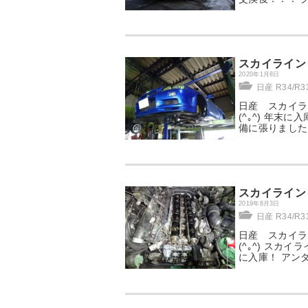
スカイライン
2020年1月8日
日産 R34/R
日産 スカイラ
(^｡^) 年末に
備に張りました
スカイライン
2019年8月3日
日産 R34/R
日産 スカイラ
(^｡^) スカ
に入庫！ ア