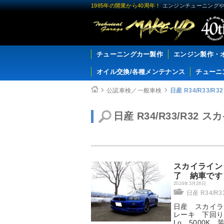
1985年の開業から40周年！
エンジンチューニングや
チューニングカー製作
エンジン製作・
オイル交換/各種メンテナンス
チューニ
公認車検／一般車検
日産 R34/R33/R
日産 R34/R33/R32 
スカイライン 
了 納車です
2024年3月28日
日産 R34/R
日産 スカイライ
レーキ 下回り 
Lo 5000K 