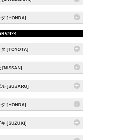
ダ [HONDA]
/RV/4×4
タ [TOYOTA]
 [NISSAN]
ル [SUBARU]
ダ [HONDA]
キ [SUZUKI]