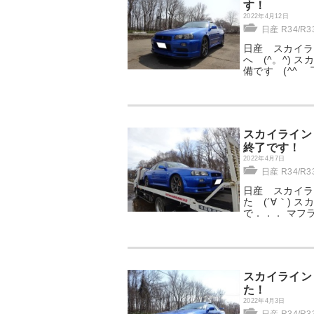
す！
2022年4月12日
日産 R34/R
日産 スカイライ
へ (^。^) 
備です (^^ゞ
スカイライン 
終了です！
2022年4月7日
日産 R34/R
日産 スカイライ
た (´∀｀) 
で．．． マフ
スカイライン 
た！
2022年4月3日