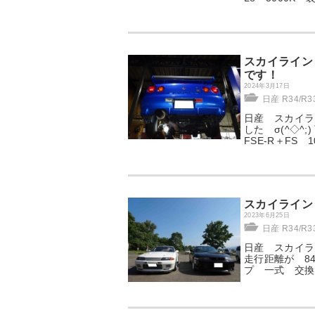
スカイライン 
です！
2024年3月17日
日産 R34/R
日産 スカイライ
した σ(^◇^
FSE-R＋FS 
スカイライン 
2023年6月25日
日産 R34/R
日産 スカイラ
走行距離が 8
プ 一式 交換で