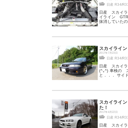
日産 R34/R
日産 スカイライ
イライン GTR
抹消していたの
スカイライン
2017年7月23日
日産 R34/R
日産 スカイラ
(^｡^) 車検
と．．． サイドが
スカイライン
た！
2017年4月22日
日産 R34/R
日産 スカイライ