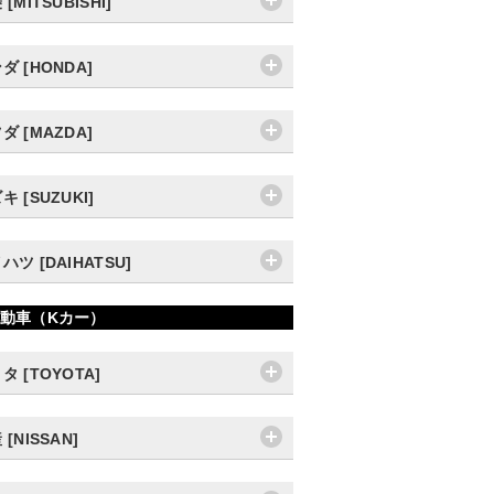
[MITSUBISHI]
ダ [HONDA]
ダ [MAZDA]
キ [SUZUKI]
ハツ [DAIHATSU]
動車（Kカー）
タ [TOYOTA]
 [NISSAN]