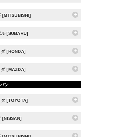
[MITSUBISHI]
ル [SUBARU]
ダ [HONDA]
ダ [MAZDA]
バン
タ [TOYOTA]
 [NISSAN]
[MITSUBISHI]