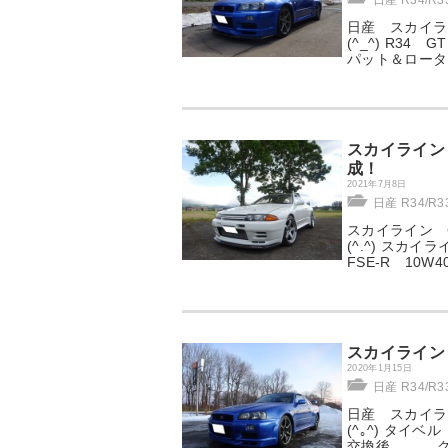
日産 R34/R
日産 スカイラ
(^_^) R3
パット＆ロー
スカイライン 
成！
2021年7月8日
日産 R34/R
スカイライン 
(^.^) スカ
FSE-R 10
スカイライン
2020年1月15日
日産 R34/R
日産 スカイラ
(^｡^) タ
交換後．．． 