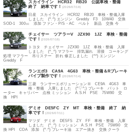
スカイライン HCR32 RB20 公認車検・整備
終了 納車です！
(2026/07/18)
日産 スカイライン HCR32 RB20 車検・整備入庫
しました (^.^) エンジン Greddy F3 10W40 交換
SOD-1 300㏄ 添加 ファン・P/S・AC ベルト 新品 交換 今
チェイサー ツアラーV JZX90 1JZ 車検・整備
です！
(2026/07/16)
トヨタ チェイサー JZX90 1JZ 車検・整備 入庫
しました (^_^) マフラー 排気漏れ 溶接 コーキング
処理 マフラー 吊りステー 折れ 修正しました (^^) エンジン
Greddy F
ランエボ3 CA9A 4G63 車検・整備＆Rブレーキ
パイプ製作です！
(2026/07/14)
三菱 ランサーエボリューションⅢ CE9A 4G63 車
検・整備 入庫しました (^▽^;) ブレーキ パット ロ
ーター キャリパー 点検 ミッション A.S.H PSE 75W90 交
換 HPI
デミオ DE5FC ZY MT 車検・整備 終了 納
車です！
(2026/07/11)
マツダ デミオ DE5FS ZY FF 車検・整備 入庫
しました (^_^) ミッション A.S.H PSE 75W90 交
換 HPI COA 添加 (^.^) ブレーキ油 エアー抜き 交換 クーラ