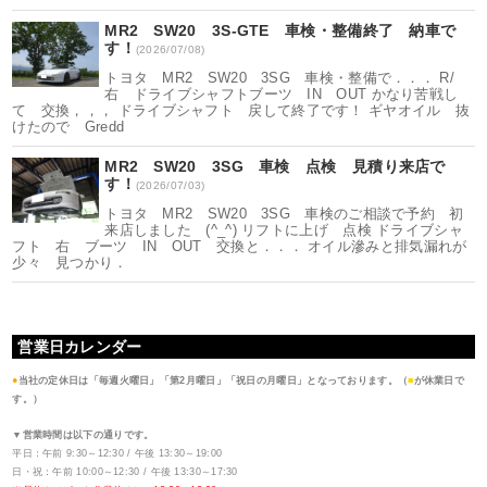
MR2 SW20 3S-GTE 車検・整備終了 納車で
す！
(2026/07/08)
トヨタ MR2 SW20 3SG 車検・整備で．．． R/
右 ドライブシャフトブーツ IN OUT かなり苦戦し
て 交換，，， ドライブシャフト 戻して終了です！ ギヤオイル 抜
けたので Gredd
MR2 SW20 3SG 車検 点検 見積り来店で
す！
(2026/07/03)
トヨタ MR2 SW20 3SG 車検のご相談で予約 初
来店しました (^_^) リフトに上げ 点検 ドライブシャ
フト 右 ブーツ IN OUT 交換と．．． オイル滲みと排気漏れが
少々 見つかり．
営業日カレンダー
●
当社の定休日は「毎週火曜日」「第2月曜日」「祝日の月曜日」となっております。（
■
が休業日で
す。）
▼営業時間は以下の通りです。
平日：午前 9:30～12:30 / 午後 13:30～19:00
日・祝：午前 10:00～12:30 / 午後 13:30～17:30