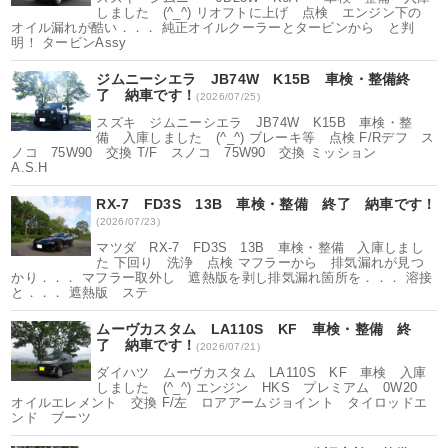
しました (^_^) リオフトに上げ 点検 エンジン下の
オイル漏れが酷い．．． 純正オイルクーラーとタービンから と判
明！ タービンAssy
ジムニーシエラ JB74W K15B 車検・整備終
了 納車です！
(2026/07/25)
スズキ ジムニーシエラ JB74W K15B 車検・整
備 入庫しました (^_^) ブレーキ等 点検 F/Rデフ ス
ノコ 75W90 交換 T/F スノコ 75W90 交換 ミッション
A.S.H
RX-7 FD3S 13B 車検・整備 終了 納車です！
(2026/07/23)
マツダ RX-7 FD3S 13B 車検・整備 入庫しまし
た 下回り 洗浄 点検 マフラーから 排気漏れが見つ
かり．．． マフラー取外し 遮熱版を剥し排気漏れ箇所を．．． 溶接
と．．． 遮熱版 ステ
ムーヴカスタム LA110S KF 車検・整備 終
了 納車です！
(2026/07/21)
ダイハツ ムーヴカスタム LA110S KF 車検 入庫
しました (^_^) エンジン HKS プレミアム 0W20
オイルエレメント 交換 F/左 ロアアームジョイント タイロッドエ
ンド ブーツ