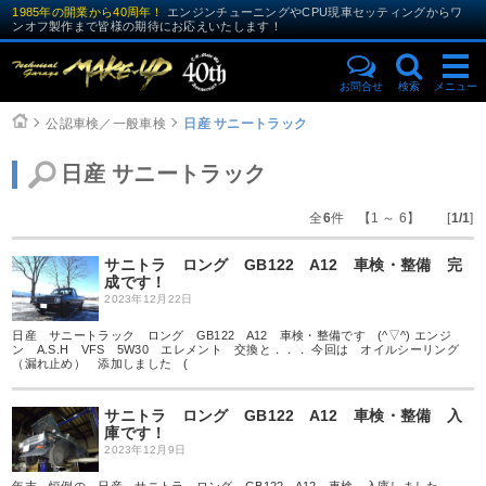
1985年の開業から40周年！
エンジンチューニングやCPU現車セッティングからワ
ンオフ製作まで皆様の期待にお応えいたします！
お問合せ
検索
メニュー
公認車検／一般車検
日産 サニートラック
日産 サニートラック
全
6
件 【1 ～ 6】 [
1/1
]
サニトラ ロング GB122 A12 車検・整備 完
成です！
2023年12月22日
日産 サニートラック ロング GB122 A12 車検・整備です (^▽^) エンジ
ン A.S.H VFS 5W30 エレメント 交換と．．． 今回は オイルシーリング
（漏れ止め） 添加しました (
サニトラ ロング GB122 A12 車検・整備 入
庫です！
2023年12月9日