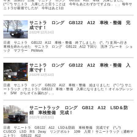
年末 恒例の 日産 サニトラ ロング GB122 A12 車検 入庫しました
(^▽^) サニトラ 入庫したと言うことは 今年もあとわずかですよね．．． 毎年サ
ニトラが最後でしたが 今年はあと1台
サニトラ ロング GB122 A12 車検・整備 完
成です！
2022年12月24日
日産 サニトラ GB122 A12 車検・整備 終了しました (^。^) 支局へ行き
車検を終わらせた サニトラ ロング GB122 A12 下回り 洗浄 ブレーキ ショ
ック マフラー PitWork
サニトラ ロング GB122 A12 車検・整備 入
庫です！
2022年12月22日
日産 サニトラ ロング GB122 A12 車検・整備 始まりました (^◇^;) サニ
ートラック（サニトラ）GB122 車検・整備 入庫になりました！ オイルプレッシ
ャ S/W からオイル漏れが．．
サニートラック ロング GB12 A12 LSD＆防
錆 車検整備 完成！
2021年12月22日
日産 サニートラ GB122 A12 LSD＆防錆 車検整備 完成です (^｡^)
CUSCO LSD RS 2way リングボルト 10Φ 入荷！ サニートラック（通称サ
ニトラ） GB122 A12