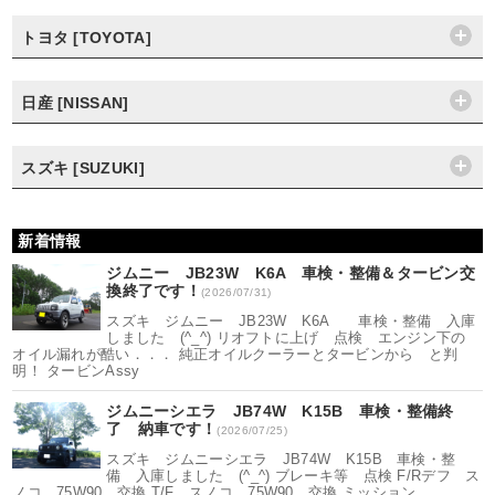
トヨタ [TOYOTA]
日産 [NISSAN]
スズキ [SUZUKI]
新着情報
ジムニー JB23W K6A 車検・整備＆タービン交
換終了です！
(2026/07/31)
スズキ ジムニー JB23W K6A 車検・整備 入庫
しました (^_^) リオフトに上げ 点検 エンジン下の
オイル漏れが酷い．．． 純正オイルクーラーとタービンから と判
明！ タービンAssy
ジムニーシエラ JB74W K15B 車検・整備終
了 納車です！
(2026/07/25)
スズキ ジムニーシエラ JB74W K15B 車検・整
備 入庫しました (^_^) ブレーキ等 点検 F/Rデフ ス
ノコ 75W90 交換 T/F スノコ 75W90 交換 ミッション