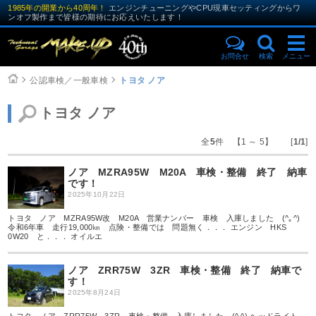
1985年の開業から40周年！
エンジンチューニングやCPU現車セッティングからワ
ンオフ製作まで皆様の期待にお応えいたします！
お問合せ
検索
メニュー
公認車検／一般車検
トヨタ ノア
トヨタ ノア
全
5
件 【1 ～ 5】 [
1/1
]
ノア MZRA95W M20A 車検・整備 終了 納車
です！
2025年10月22日
トヨタ ノア MZRA95W改 M20A 営業ナンバー 車検 入庫しました (^｡^)
令和6年車 走行19,000㎞ 点険・整備では 問題無く．．． エンジン HKS
0W20 と．．． オイルエ
ノア ZRR75W 3ZR 車検・整備 終了 納車で
す！
2025年8月24日