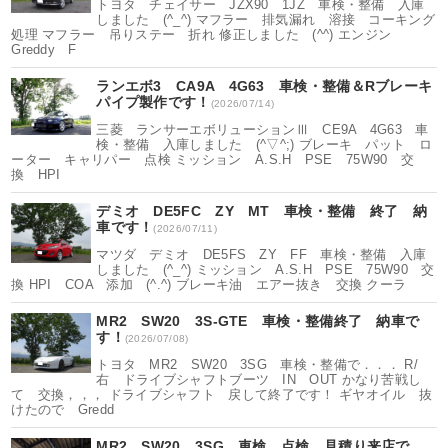
トヨタ チェイサー JZX90 1JZ 車検・整備 入庫
しました (^_^) マフラー 排気漏れ 溶接 コーキング
処理 マフラー 吊りステー 折れ 修正しました (^^) エンジン
Greddy F
ランエボ3 CA9A 4G63 車検・整備＆Rブレーキ
パイプ製作です！
(2026/07/14)
三菱 ランサーエボリューションⅢ CE9A 4G63 車
検・整備 入庫しました (^▽^;) ブレーキ パット ロ
ーター キャリパー 点検 ミッション A.S.H PSE 75W90 交
換 HPI
デミオ DE5FC ZY MT 車検・整備 終了 納
車です！
(2026/07/11)
マツダ デミオ DE5FS ZY FF 車検・整備 入庫
しました (^_^) ミッション A.S.H PSE 75W90 交
換 HPI COA 添加 (^.^) ブレーキ油 エアー抜き 交換 クーラ
MR2 SW20 3S-GTE 車検・整備終了 納車で
す！
(2026/07/08)
トヨタ MR2 SW20 3SG 車検・整備で．．． R/
右 ドライブシャフトブーツ IN OUT かなり苦戦し
て 交換，，， ドライブシャフト 戻して終了です！ ギヤオイル 抜
けたので Gredd
MR2 SW20 3SG 車検 点検 見積り来店で