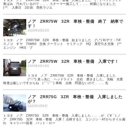
トヨタ ノア ZRR75W 3ZR 車検・整備 入庫しました (^.^) ヘッドライト
黄ばみ 汚れているので．．． スチーマー施工して．．． 綺麗になりました
(^^ゞ 入庫日 2日前 突然ラジエ
ノア ZRR75W 3ZR 車検・整備 終了 納車で
す！
2023年8月23日
トヨタ ノア ZRR75W 3ZR 車検・整備 始まりました (^｡^) R/デフ・T/F
スノコ ギヤ 75W90 交換 クーラント ケミテック HQ 真空引き交換 (^^ゞ
エンジン HKS プ
ノア ZRR75W 3ZR 車検・整備 入庫です！
2023年8月18日
トヨタ ノア ZRR75W 3ZR 車検・整備 入庫しました
(^▽^) 真っ先に ヘッドライト 左右 磨きました。 光軸 光量
検査は厳しいですからね (￣▽￣) 車検 点検 問題ないので．．． 先
ノア ZRR75G 3ZR 車検・整備 入庫しました
が？
2022年3月6日
トヨタ ノア ZRR75G 3ZR 車検・整備 入庫しました．．．が (´∀｀) ノ
ア ZRR75G 3ZR 車検・整備 入庫！ 点検すると エンジン・ATからオイル漏
れ キャリパー固着 パット・ロー