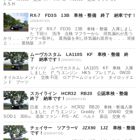
A.S.H
RX-7 FD3S 13B 車検・整備 終了 納車です！
(2026/07/23)
マツダ RX-7 FD3S 13B 車検・整備 入庫しまし
た 下回り 洗浄 点検 マフラーから 排気漏れが見つ
かり．．． マフラー取外し 遮熱版を剥し排気漏れ箇所を．．． 溶接
と．．． 遮熱版 ステ
ムーヴカスタム LA110S KF 車検・整備 終
了 納車です！
(2026/07/21)
ダイハツ ムーヴカスタム LA110S KF 車検 入庫
しました (^_^) エンジン HKS プレミアム 0W20
オイルエレメント 交換 F/左 ロアアームジョイント タイロッドエ
ンド ブーツ
スカイライン HCR32 RB20 公認車検・整備
終了 納車です！
(2026/07/18)
日産 スカイライン HCR32 RB20 車検・整備入庫
しました (^.^) エンジン Greddy F3 10W40 交換
SOD-1 300㏄ 添加 ファン・P/S・AC ベルト 新品 交換 今
チェイサー ツアラーV JZX90 1JZ 車検・整備
です！
(2026/07/16)