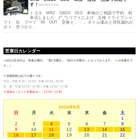
す！
(2026/07/03)
トヨタ MR2 SW20 3SG 車検のご相談で予約 初
来店しました (^_^) リフトに上げ 点検 ドライブシャ
フト 右 ブーツ IN OUT 交換と．．． オイル滲みと排気漏れが
少々 見つかり．
営業日カレンダー
●
当社の定休日は「毎週火曜日」「第2月曜日」「祝日の月曜日」となっております。（
■
が休業日で
す。）
▼営業時間は以下の通りです。
平日：午前 9:30～12:30 / 午後 13:30～19:00
日・祝：午前 10:00～12:30 / 午後 13:30～17:30
※昼休み（ピット作業休み）：12:30～13:30
2026年8月
日
月
火
水
木
金
土
1
2
3
4
5
6
7
8
9
10
11
12
13
14
15
16
17
18
19
20
21
22