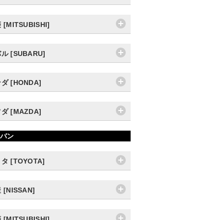
[MITSUBISHI]
ル [SUBARU]
ダ [HONDA]
ダ [MAZDA]
バン
タ [TOYOTA]
 [NISSAN]
[MITSUBISHI]