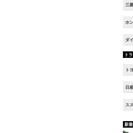
三菱 
ホン
ダイ
トラ
トヨ
日産
スズ
新着