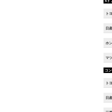
4ド
トヨ
日産
ホン
マツ
コン
トヨ
日産