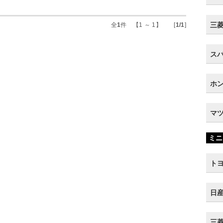
三菱 
全
1
件 【1 ～ 1】 [
1/1
]
スバ
ホン
マツ
ミニ
トヨ
日産
三菱 