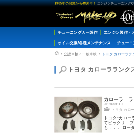
1985年の開業から40周年！
エンジンチューニングや
チューニングカー製作
エンジン製作・
オイル交換/各種メンテナンス
チューニ
公認車検／一般車検
トヨタ カローララ
トヨタ カローラランク
カローラ ラ
2012年8月11日
トヨタ カロ
トヨタｰカロー
てビックリ ブ
も．．． ロ