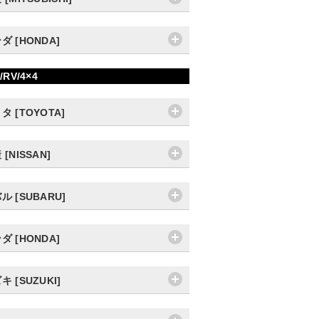
ダ [HONDA]
/RV/4×4
タ [TOYOTA]
 [NISSAN]
ル [SUBARU]
ダ [HONDA]
キ [SUZUKI]