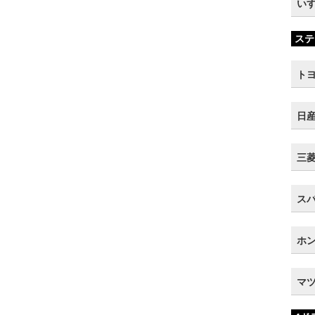
いす
ステ
トヨ
日産
三菱 
スバ
ホン
マツ