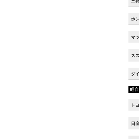
三菱 
ホン
マツ
スズ
ダイ
軽自
トヨ
日産