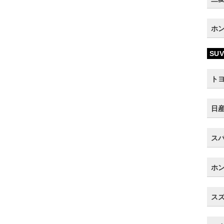
ホン
SUV
トヨ
日産
スバ
ホン
スズ