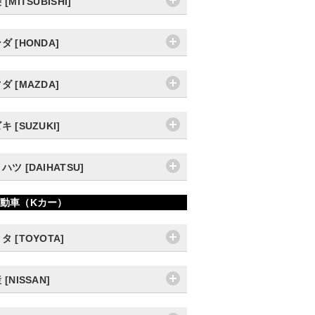
[MITSUBISHI]
ダ [HONDA]
ダ [MAZDA]
キ [SUZUKI]
ハツ [DAIHATSU]
動車（Kカー）
タ [TOYOTA]
 [NISSAN]