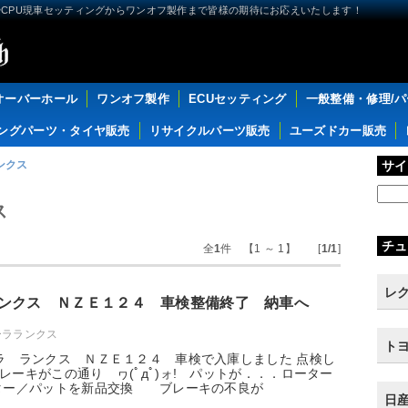
CPU現車セッティングからワンオフ製作まで皆様の期待にお応えいたします！
オーバーホール
ワンオフ製作
ECUセッティング
一般整備・修理/
ングパーツ・タイヤ販売
リサイクルパーツ販売
ユーズドカー販売
ンクス
サイ
ス
チュ
全
1
件 【1 ～ 1】 [
1/1
]
レク
ンクス ＮＺＥ１２４ 車検整備終了 納車へ
ーラランクス
トヨ
ラ ランクス ＮＺＥ１２４ 車検で入庫しました 点検し
レーキがこの通り ヮ(ﾟдﾟ)ォ! パットが．．．ローター
ーター／パットを新品交換 ブレーキの不良が
日産