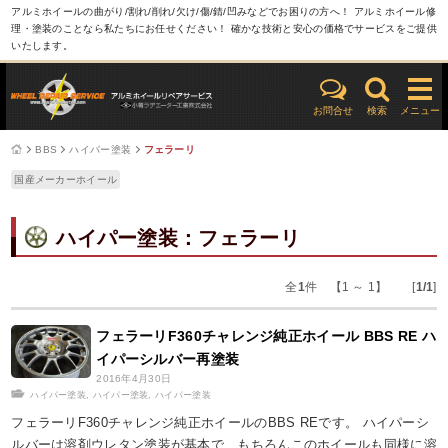
アルミホイールの曲がり/割れ/削れ/欠け/傷/錆/凹みなどでお困りの方へ！ アルミホイール修
理・塗装のことなら私たちにお任せください！ 確かな技術と安心の価格でサービスをご提供
いたします。
お問合せ
検索
メニュー
BBS
ハイパー塗装
フェラーリ
国産メーカーホイール
ハイパー塗装：フェラーリ
全
1
件 【1 ～ 1】 [
1/1
]
フェラーリF360チャレンジ純正ホイール BBS RE ハ
イパーシルバー再塗装
2016年4月30日
ハイパー塗装
,
ハイパー塗装
,
ハイパー塗装
フェラーリF360チャレンジ純正ホイールのBBS REです。 ハイパーシ
ルバーは溶剤ウレタン塗装が基本で、もちろんこのホイールも同様に溶