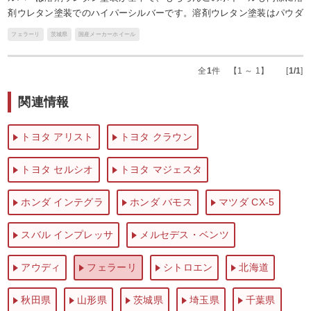
剤ウレタン塗装でのハイパーシルバーです。溶剤ウレタン塗装はパウダ
フェラーリ
茨城県
国産メーカーホイール
全
1
件 【1 ～ 1】 [
1/1
]
関連情報
トヨタ アリスト
トヨタ クラウン
トヨタ セルシオ
トヨタ マジェスタ
ホンダ インテグラ
ホンダ バモス
マツダ CX-5
スバル インプレッサ
メルセデス・ベンツ
アウディ
フェラーリ
シトロエン
北海道
秋田県
山形県
茨城県
埼玉県
千葉県