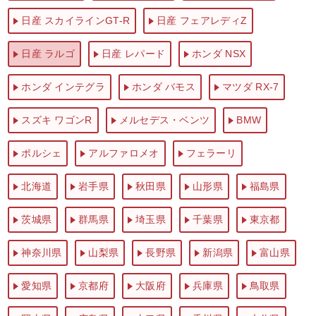
日産 スカイラインGT-R
日産 フェアレディZ
日産 ラルゴ
日産 レパード
ホンダ NSX
ホンダ インテグラ
ホンダ バモス
マツダ RX-7
スズキ ワゴンR
メルセデス・ベンツ
BMW
ポルシェ
アルファロメオ
フェラーリ
北海道
岩手県
秋田県
山形県
福島県
茨城県
群馬県
埼玉県
千葉県
東京都
神奈川県
山梨県
長野県
新潟県
富山県
愛知県
京都府
大阪府
兵庫県
鳥取県