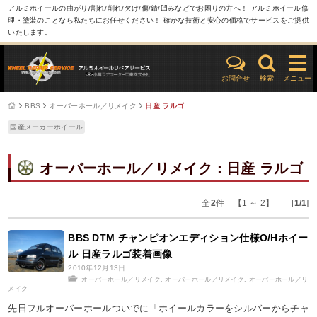
アルミホイールの曲がり/割れ/削れ/欠け/傷/錆/凹みなどでお困りの方へ！ アルミホイール修
理・塗装のことなら私たちにお任せください！ 確かな技術と安心の価格でサービスをご提供
いたします。
お問合せ
検索
メニュー
BBS
オーバーホール／リメイク
日産 ラルゴ
国産メーカーホイール
オーバーホール／リメイク：日産 ラルゴ
全
2
件 【1 ～ 2】 [
1/1
]
BBS DTM チャンピオンエディション仕様O/Hホイー
ル 日産ラルゴ装着画像
2010年12月13日
オーバーホール／リメイク
,
オーバーホール／リメイク
,
オーバーホール／リ
メイク
先日フルオーバーホールついでに「ホイールカラーをシルバーからチャ