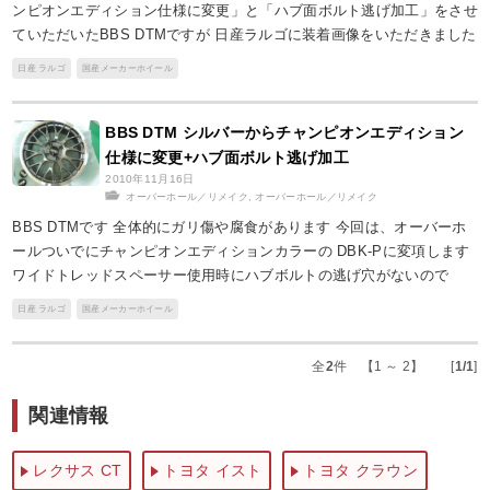
ンピオンエディション仕様に変更」と「ハブ面ボルト逃げ加工」をさせ
ていただいたBBS DTMですが 日産ラルゴに装着画像をいただきました
日産 ラルゴ
国産メーカーホイール
BBS DTM シルバーからチャンピオンエディション
仕様に変更+ハブ面ボルト逃げ加工
2010年11月16日
オーバーホール／リメイク
,
オーバーホール／リメイク
BBS DTMです 全体的にガリ傷や腐食があります 今回は、オーバーホ
ールついでにチャンピオンエディションカラーの DBK-Pに変項します
ワイドトレッドスペーサー使用時にハブボルトの逃げ穴がないので
日産 ラルゴ
国産メーカーホイール
全
2
件 【1 ～ 2】 [
1/1
]
関連情報
レクサス CT
トヨタ イスト
トヨタ クラウン