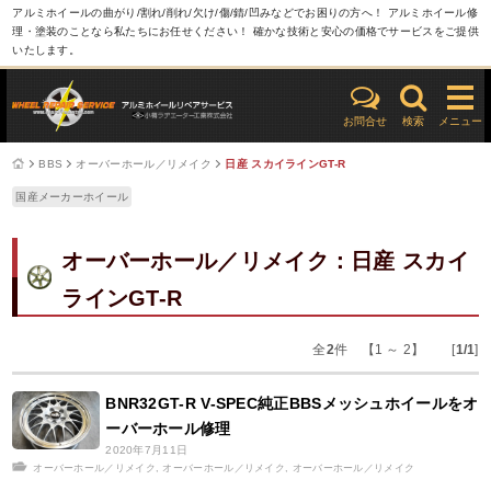
アルミホイールの曲がり/割れ/削れ/欠け/傷/錆/凹みなどでお困りの方へ！ アルミホイール修
理・塗装のことなら私たちにお任せください！ 確かな技術と安心の価格でサービスをご提供
いたします。
お問合せ
検索
メニュー
BBS
オーバーホール／リメイク
日産 スカイラインGT-R
国産メーカーホイール
オーバーホール／リメイク：日産 スカイ
ラインGT-R
全
2
件 【1 ～ 2】 [
1/1
]
BNR32GT-R V-SPEC純正BBSメッシュホイールをオ
ーバーホール修理
2020年7月11日
オーバーホール／リメイク
,
オーバーホール／リメイク
,
オーバーホール／リメイク