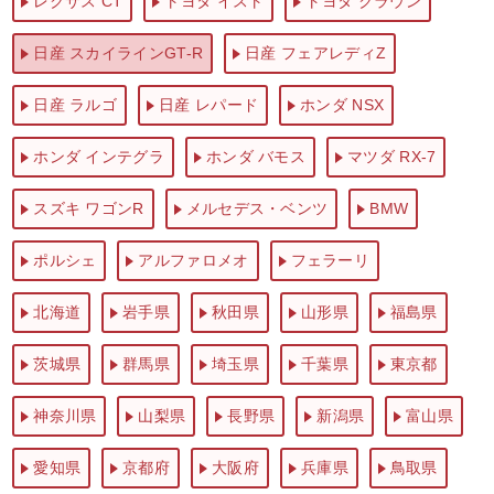
レクサス CT
トヨタ イスト
トヨタ クラウン
日産 スカイラインGT-R
日産 フェアレディZ
日産 ラルゴ
日産 レパード
ホンダ NSX
ホンダ インテグラ
ホンダ バモス
マツダ RX-7
スズキ ワゴンR
メルセデス・ベンツ
BMW
ポルシェ
アルファロメオ
フェラーリ
北海道
岩手県
秋田県
山形県
福島県
茨城県
群馬県
埼玉県
千葉県
東京都
神奈川県
山梨県
長野県
新潟県
富山県
愛知県
京都府
大阪府
兵庫県
鳥取県