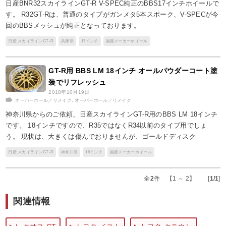
日産BNR32スカイラインGT-R V-SPEC純正のBBS17インチホイールで
す。 R32GT-Rは、普通のタイプがガンメタ5本スポーク、V-SPECが今
回のBBSメッシュが純正となっております。
日産 スカイラインGT-R
兵庫県
17インチ
国産メーカーホイール
GT-R用 BBS LM 18インチ オールパウダーコート塗
装でリフレッシュ
2018年10月19日
オーバーホール／リメイク
,
オーバーホール／リメイク
神奈川県からのご依頼、日産スカイラインGT-R用のBBS LM 18インチ
です。 18インチですので、R35ではなくR34以前のタイプ用でしょ
う。 現状は、大きくは傷んでおりませんが、ゴールドディスク
日産 スカイラインGT-R
神奈川県
18インチ
国産メーカーホイール
全
2
件 【1 ～ 2】 [
1/1
]
関連情報