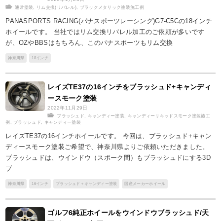
通常塗装
,
リム交換(リバレル)
,
ブラックメタリック塗装施工例
PANASPORTS RACING(パナスポーツレーシング)G7-C5Cの18インチ
ホイールです。 当社ではリム交換リバレル加工のご依頼が多いです
が、OZやBBSはもちろん、このパナスポーツもリム交換
神奈川県
18インチ
レイズTE37の16インチをブラッシュド+キャンディ
ースモーク塗装
2022年11月29日
ブラッシュド
,
キャンディー塗装
,
キャンディーリキッドスモーク塗装施工
例
,
ブラッシュド
,
キャンディー塗装
レイズTE37の16インチホイールです。 今回は、ブラッシュド+キャン
ディースモーク塗装ご希望で、神奈川県よりご依頼いただきました。
ブラッシュドは、ウインドウ（スポーク間）もブラッシュドにする3D
ブ
神奈川県
16インチ
ブラッシュド＋キャンディー塗装
国産メーカーホイール
ゴルフ6純正ホイールをウインドウブラッシュド/天