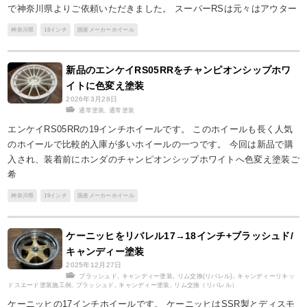
で神奈川県よりご依頼いただきました。 スーパーRSは元々はアウター
神奈川県
18インチ
国産メーカーホイール
新品のエンケイRS05RRをチャンピオンシップホワ
イトに色変え塗装
2026年3月28日
通常塗装
,
通常塗装
エンケイRS05RRの19インチホイールです。 このホイールも長く人気
のホイールで比較的入庫が多いホイールの一つです。 今回は新品で購
入され、装着前にホンダのチャンピオンシップホワイトへ色変え塗装ご
希
神奈川県
19インチ
国産メーカーホイール
ケーニッヒをリバレル17→18インチ+ブラッシュド/
キャンディー塗装
2025年12月27日
ブラッシュド
,
キャンディー塗装
,
リム交換(リバレル)
,
キャンディーリキッ
ドスエード塗装施工例
,
ブラッシュド
,
キャンディー塗装
,
リム交換（リバレル）
ケーニッヒの17インチホイールです。 ケーニッヒはSSR製とディスモ