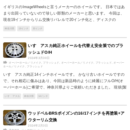
イギリスのImageWheelsと言うメーカーのホイールです。 日本ではあ
まり出回っていないので珍しい部類のメーカーと思います。 今回は、
現在19インチからリム交換リバレルで20インチ化と、ディスクの
神奈川県
19インチ
20インチ
いすゞアスカ純正ホイールを代替え安全策でのブラ
ッシュドO/H
2024年3月30日
オーバーホール／リメイク
,
ブラッシュド
,
オーバーホール／リメイク
,
ブラッシュド
,
オーバー
ホール／リメイク
,
ブラッシュド
いすゞアスカ純正14インチホイールです。 かなり古いホイールですの
で、それ相応に傷みはあり、今回は新品時のように綺麗にフルO/H(オ
ーバーホール)ご希望で、神奈川県よりご依頼いただきました。 現状(製
いすゞ アスカ
神奈川県
14インチ
ウッドベルBRSポイズンの16/17インチを再塗装+ア
ウターリム交換
2024年2月3日