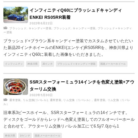
インフィニティQ60にブラッシュドキャンディ
ENKEI RS05RR装着
2022年6月22日
ブラッシュド
,
キャンディー塗装
,
ブラッシュド
,
キャンディー塗装
,
ブラッシュド＋キャンディ
ー塗装
ブラッシュド+ブラウン系キャンディー塗装でカスタムさせていただい
た新品20インチホイールのENKEI(エンケイ)RS05RRを、神奈川県より
インフィニティQ60に装着した画像をいただきました。
インフィニティ
神奈川県
20インチ
ブラッシュド＋キャンディー塗装
国産メーカーホイール
SSRスターフォーミュラ14インチを色変え塗装+アウ
ターリム交換
2022年5月30日
通常塗装
,
リム交換(リバレル)
,
通常塗装
,
リム交換（リバレル）
,
通常塗装
,
リム交換（リバレ
ル）
旧車系3ピースホイール、SSRスターフォーミュラの14インチです。
ディスクをゴールドからレッドへ色変え塗装してのフルオーバーホール
と合わせて、アウターリム交換リバレル加工にて6.5j/7.0jから1
神奈川県
14インチ
国産メーカーホイール