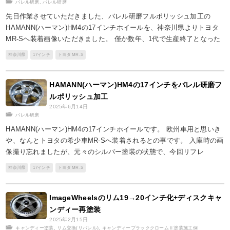
バレル研磨
,
バレル研磨
先日作業させていただきました、バレル研磨フルポリッシュ加工の
HAMANN(ハーマン)HM4の17インチホイールを、神奈川県よりトヨタ
MR-Sへ装着画像いただきました。 僅か数年、1代で生産終了となった
神奈川県
17インチ
トヨタ MR-S
HAMANN(ハーマン)HM4の17インチをバレル研磨フ
ルポリッシュ加工
2025年6月14日
バレル研磨
HAMANN(ハーマン)HM4の17インチホイールです。 欧州車用と思いき
や、なんとトヨタの希少車MR-Sへ装着されるとの事です。 入庫時の画
像撮り忘れましたが、元々のシルバー塗装の状態で、今回リフレ
神奈川県
17インチ
トヨタ MR-S
ImageWheelsのリム19→20インチ化+ディスクキャ
ンディー再塗装
2025年2月15日
キャンディー塗装
,
リム交換(リバレル)
,
キャンディーブラッククロームⅡ塗装施工例