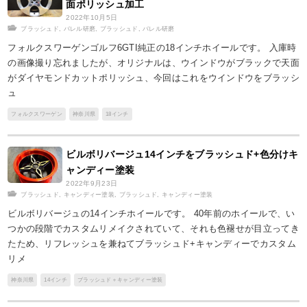
面ポリッシュ加工
2022年10月5日
ブラッシュド
,
バレル研磨
,
ブラッシュド
,
バレル研磨
フォルクスワーゲンゴルフ6GTI純正の18インチホイールです。 入庫時
の画像撮り忘れましたが、オリジナルは、ウインドウがブラックで天面
がダイヤモンドカットポリッシュ、今回はこれをウインドウをブラッシ
ュ
フォルクスワーゲン
神奈川県
18インチ
ビルボリバージュ14インチをブラッシュド+色分けキ
ャンディー塗装
2022年9月23日
ブラッシュド
,
キャンディー塗装
,
ブラッシュド
,
キャンディー塗装
ビルボリバージュの14インチホイールです。 40年前のホイールで、い
つかの段階でカスタムリメイクされていて、それも色褪せが目立ってき
たため、リフレッシュを兼ねてブラッシュド+キャンディーでカスタム
リメ
神奈川県
14インチ
ブラッシュド＋キャンディー塗装