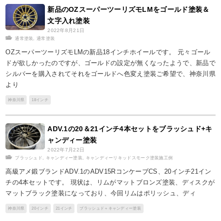
新品のOZスーパーツーリズモLMをゴールド塗装＆
文字入れ塗装
2022年8月21日
通常塗装
,
通常塗装
OZスーパーツーリズモLMの新品18インチホイールです。 元々ゴール
ドが欲しかったのですが、ゴールドの設定が無くなったようで、新品で
シルバーを購入されてそれをゴールドへ色変え塗装ご希望で、神奈川県
より
神奈川県
18インチ
ADV.1の20＆21インチ4本セットをブラッシュド+キ
ャンディー塗装
2022年7月22日
ブラッシュド
,
キャンディー塗装
,
キャンディーリキッドスモーク塗装施工例
高級アメ鍛ブランドADV.1のADV15RコンケーブCS、20インチ21イン
チの4本セットです。 現状は、リムがマットブロンズ塗装、ディスクが
マットブラック塗装になっており、今回リムはポリッシュ、ディ
神奈川県
20インチ
21インチ
ブラッシュド＋キャンディー塗装