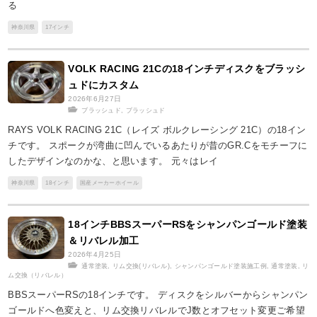
る
神奈川県
17インチ
VOLK RACING 21Cの18インチディスクをブラッシ
ュドにカスタム
2026年6月27日
ブラッシュド
,
ブラッシュド
RAYS VOLK RACING 21C（レイズ ボルクレーシング 21C）の18イン
チです。 スポークが湾曲に凹んでいるあたりが昔のGR.Cをモチーフに
したデザインなのかな、と思います。 元々はレイ
神奈川県
18インチ
国産メーカーホイール
18インチBBSスーパーRSをシャンパンゴールド塗装
＆リバレル加工
2026年4月25日
通常塗装
,
リム交換(リバレル)
,
シャンパンゴールド塗装施工例
,
通常塗装
,
リ
ム交換（リバレル）
BBSスーパーRSの18インチです。 ディスクをシルバーからシャンパン
ゴールドへ色変えと、リム交換リバレルでJ数とオフセット変更ご希望