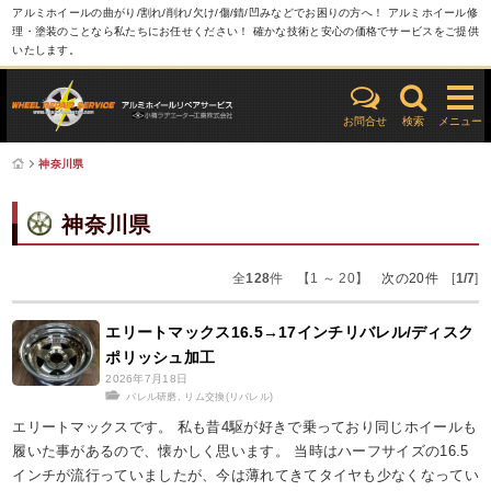
アルミホイールの曲がり/割れ/削れ/欠け/傷/錆/凹みなどでお困りの方へ！ アルミホイール修
理・塗装のことなら私たちにお任せください！ 確かな技術と安心の価格でサービスをご提供
いたします。
お問合せ
検索
メニュー
神奈川県
神奈川県
全
128
件 【1 ～ 20】
次の20件
[
1/7
]
エリートマックス16.5→17インチリバレル/ディスク
ポリッシュ加工
2026年7月18日
バレル研磨
,
リム交換(リバレル)
エリートマックスです。 私も昔4駆が好きで乗っており同じホイールも
履いた事があるので、懐かしく思います。 当時はハーフサイズの16.5
インチが流行っていましたが、今は薄れてきてタイヤも少なくなってい