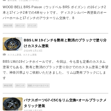
通常塗装
,
リム交換(リバレル)
WOOD BELL BRS Poison（ウッドベル BRS ポイズン）の16インチ2
本と17インチ2本での4本セットです。 ディスクシルバー再塗装のオー
バーホールと17インチのアウターリム交換で、8
神奈川県
16インチ
17インチ
BBS LM 19インチを艶有と艶消のブラックで塗り分
けカスタム塗装
2024年1月13日
カスタム塗装
,
カスタム塗装
BBS LMの19インチホイールです。 今回は、今も昔も定番のカスタム
塗装でもある、艶有と艶消のブラック塗り分けでのカスタム塗装ご希望
で、神奈川県よりご依頼いただきました。 リムは艶有ブラックにしま
す
神奈川県
19インチ
国産メーカーホイール
パナスポーツG7-C5Cをリム交換+オールブラックメ
タリック塗装
2023年1月23日