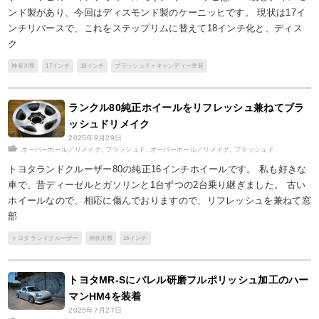
ンド製があり、今回はディスモンド製のケーニッヒです。 現状は17イ
ンチリバースで、これをステップリムに替えて18インチ化と、ディス
ク
神奈川県
17インチ
18インチ
ブラッシュド＋キャンディー塗装
ランクル80純正ホイールをリフレッシュ兼ねてブラ
ッシュドリメイク
2025年9月29日
オーバーホール／リメイク
,
ブラッシュド
,
オーバーホール／リメイク
,
ブラッシュド
トヨタランドクルーザー80の純正16インチホイールです。 私も好きな
車で、昔ディーゼルとガソリンと1台ずつの2台乗り継ぎました。 古い
ホイールなので、相応に傷んでおりますので、リフレッシュを兼ねて窓
部
トヨタ ランドクルーザー
神奈川県
16インチ
トヨタMR-Sにバレル研磨フルポリッシュ加工のハー
マンHM4を装着
2025年7月27日