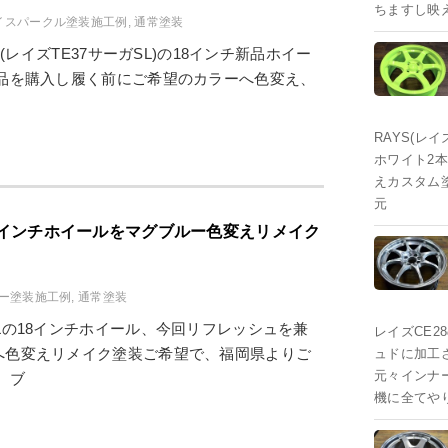
ちますし映
イスパークル塗装施工例
,
通常塗装
A SL(レイズTE37サーガSL)の18インチ新品ホイー
品を購入し履く前にご希望のカラーへ色変え、
RAYS(レイ
ホワイト2
えカスタム
元
18インチホイールをマグブルー色変えリメイク
ルー塗装施工例
,
通常塗装
37SLの18インチホイール、今回リフレッシュを兼
レイズCE2
へ色変えリメイク塗装ご希望で、福岡県よりご
ュドに加工
元々インナ
、ブ
機に全てや