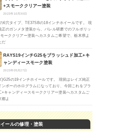
+スモーククリアー塗装
2023年10月30日
7の6穴タイプ、TE37SBの18インチホイールです。 現
純正のガンメタ塗装から、バレル研磨でのフルポリッ
スモーククリアー塗装へカスタムご希望で、栃木県よ
ただ
RAYS19インチG25をブラッシュド加工+キ
ャンディースモーク塗装
2023年05月27日
イズ)G25の19インチホイールです。 現状はレイズ純正
インボーのホログラムになっており、今回これをブラ
工+キャンディースモーククリアー塗装へカスタムご
京都よ
ホイールの修理・塗装