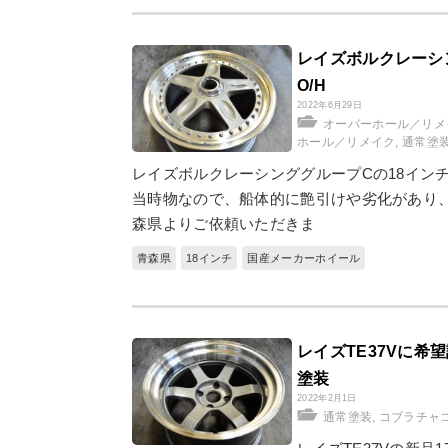
レイズボルクレーシ
O/H
2022年6月29日
オーバーホール／リメ
ホール／リメイク
,
通常塗
レイズボルクレーシンググループCの18イン
当時物なので、船体的に艶引けや劣化があり、
森県よりご依頼いただきま
青森県
18インチ
国産メーカーホイール
レイズTE37Vに
塗装
2022年2月1日
通常塗装
,
コブラチャ