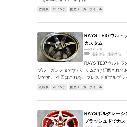
香川県
19インチ
国産メーカーホイール
RAYS TE37ウ
カスタム
2020年5月27日
通常塗装
,
通常塗装
RAYS TE37ウル
ブルーガンメタですが、リムだけ研磨されて
態です。 今回はこれを、プレスドダブルブラ
茨城県
20インチ
国産メーカーホイール
RAYSボルクレーシ
ブラッシュドでカス
2020年2月10日