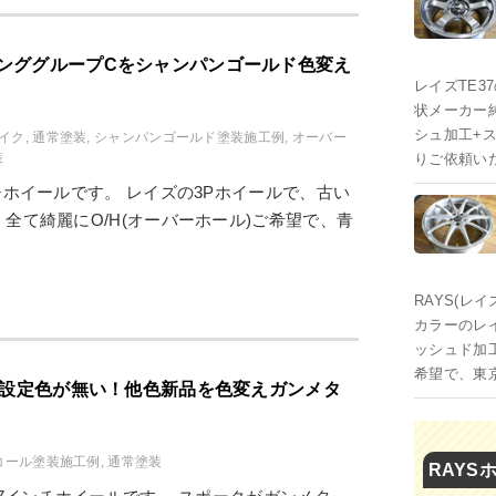
ンググループCをシャンパンゴールド色変え
レイズTE3
状メーカー
シュ加工+
イク
,
通常塗装
,
シャンパンゴールド塗装施工例
,
オーバー
装
りご依頼い
チホイールです。 レイズの3Pホイールで、古い
全て綺麗にO/H(オーバーホール)ご希望で、青
RAYS(レ
カラーのレ
ッシュド加
希望で、東
希望設定色が無い！他色新品を色変えガンメタ
コール塗装施工例
,
通常塗装
RAYS