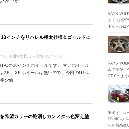
も今回のグ
RAYS VO
イズでは2P
ホイールは
 GT-C 18インチをリバレル極太仕様＆ゴールドに
バレル)
,
通常塗装
,
リム交換（リバレル）
RAYS VO
ing GT-Cの18インチホイールです。 古いホイール
ルですが、
は2Ｐ、3Ｐホイールは無いので、今回のGT-C
GT-Cのよ
は希少価
蛍光イエロー
A SLを希望カラーの艶消しガンメタへ色変え塗
SONICの
へ装着画像