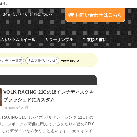
します。
お支払い方法･送料について
お問い合わせはこちら
グネシウムホイール
カラーサンプル
ご依頼の前に
view more
ャンディー塗装
リム交換(リバレル)
VOLK RACING 21Cの18インチディスクを
ブラッシュドにカスタム
2026年06月27日
LK RACING 21C（レイズ ボルクレーシング 21C）の
す。 スポークが湾曲に凹んでいるあたりが昔のGR.C
にしたデザインなのかな、と思います。 元々はレイ