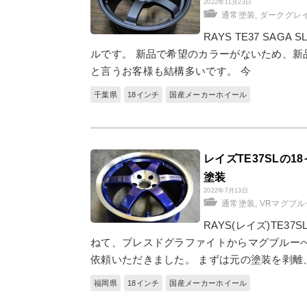
2022年11月23日
通常塗装
,
ダークグレ
RAYS TE37 SAG
ルです。 新品で希望のカラーがないため、新
と言うお客様も結構多いです。 今
千葉県
18インチ
国産メーカーホイール
レイズTE37SLの
塗装
2022年7月13日
通常塗装
,
VRマグブ
RAYS(レイズ)TE
ねて、プレスドグラファイトからマグブルー
依頼いただきました。 まずは元の塗装を剥離
福岡県
18インチ
国産メーカーホイール