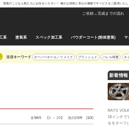
ル修理・塗装のことなら私たちにお任せください！ 確かな技術と安心の価格でサービスをご提供いた
ご依頼→完成までの流れ
工系
塗装系
スペック加工系
パウダーコート(粉体塗装)
マ
注目キーワード
オーバーホール／リメイク
ブラッシュド
バレル研磨
キ
新着情報
RAYS VO
18インチで
全
50
件 【1 ～ 20】
次の20件
[
1/3
]
をモチーフ