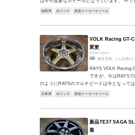
は今や貴重なホイールとなっています。 中で
福岡県
15インチ
国産メーカーホイール
VOLK Racing
変更
2025年11月8日
通常塗装
,
リム交換(リ
RAYS VOLK Rac
ですが、今はRAYSで
のようにRAYSのマルチピースは今となって
兵庫県
18インチ
国産メーカーホイール
新品TE37 SAG
装