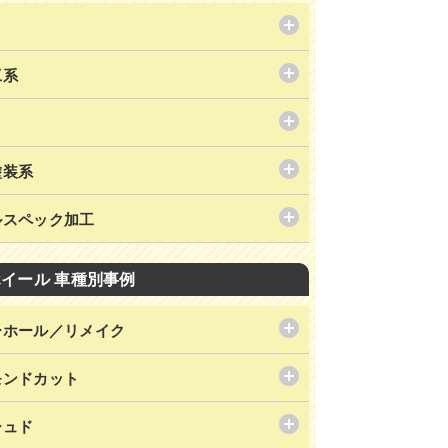
工系
塗装系
ルスペック加工
ホイール 車種別事例
ーホール／リメイク
モンドカット
シュド