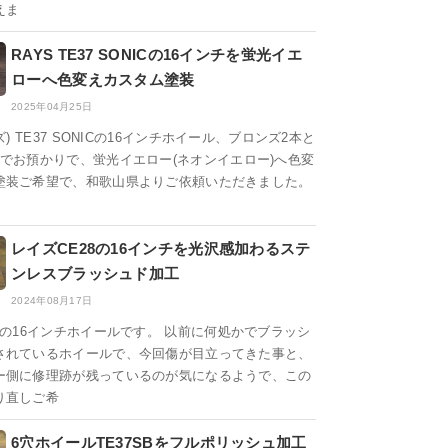
えま
RAYS TE37 SONICの16インチを蛍光イエ
ローへ色変えカスタム塗装
2025年04月25日
ズ) TE37 SONICの16インチホイール、ブロンズ2本と
本でお預かりで、蛍光イエロー(ネオンイエロー)へ色変
塗装ご希望で、和歌山県よりご依頼いただきました。
レイズCE28の16インチを光沢感加わるステ
ンレスブラッシュド加工
2024年08月17日
8の16インチホイールです。 以前に何処かでブラッシ
されているホイールで、今回傷が目立ってきた事と、
ー側に修理跡が残っているのが気になるようで、この
り直しご希
6穴ホイールTE37SBをフルポリッシュ加工