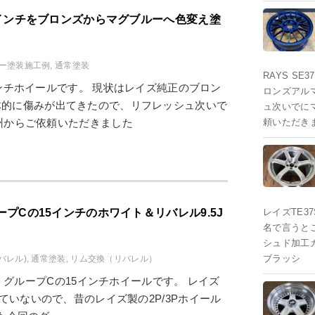
の17インチをブロンズからマグブルーへ色変え塗
ルー塗装施工例
,
通常塗装
RAYS S
17インチホイールです。 現状はレイズ純正のブロン
ロンズアル
体的に傷みが出てきたので、リフレッシュ次いで
ュ次いでに
州からご依頼いただきました
頼いただき
ループCの15インチのホワイト＆リバレル9.5J
レイズTE37
名で言うと
シュド加工
ブラッシ
バレル)
,
通常塗装
,
リム交換（リバレル）
CING グループCの15インチホイールです。 レイズ
っていないので、昔のレイズ製の2P/3Pホイール