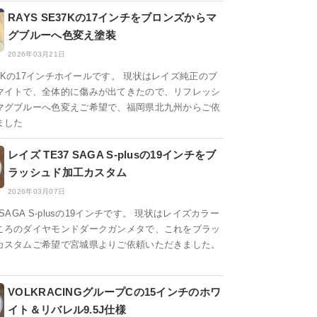
RAYS SE37Kの17インチをブロンズからマ
グブルーへ色変え塗装
2026年03月21日
E37Kの17インチホイールです。 現状はレイズ純正のブ
マイトで、全体的に傷みが出てきたので、リフレッシ
マグブルーへ色変えご希望で、福岡県北九州からご依
ました
レイズ TE37 SAGA S-plusの19インチをブ
ラッシュド加工カスタム
2026年03月07日
SAGA S-plusの19インチです。 現状はレイズカラー
ころのダイヤモンドダークガンメタで、これをブラッ
カスタムご希望で宮城県よりご依頼いただきました。
VOLKRACINGグループCの15インチのホワ
イト＆リバレル9.5J仕様