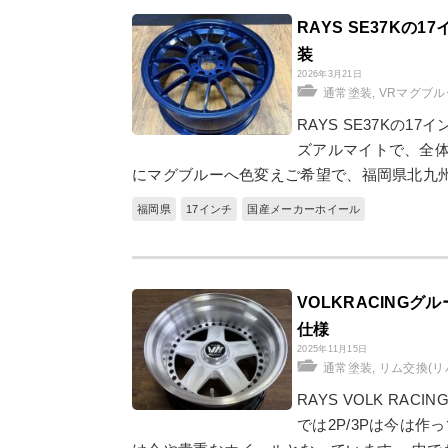
RAYS SE37K
装
2026年3月21日
通常塗装
,
VRマグブ
RAYS SE37Kの
ズアルマイトで、全
にマグブルーへ色変えご希望で、福岡県北九
福岡県
17インチ
国産メーカーホイール
VOLKRACINGグ
仕様
2025年11月15日
通常塗装
,
リム交換(リ
RAYS VOLK RA
では2P/3Pは今は作