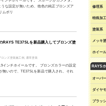
17インチホイールです。 スポークがガンメタ、
ような設定が無いため、他色の純正ブロンズア
修理系
リムポリ
特殊加
塗装系
メッキ
RAYS TE37SLを新品購入してブロンズ塗
ホイー
ブロンズ塗装施工例
,
通常塗装
の新品19インチホイールです。 ブロンズカラーの設定
RAYS
が無いので、TE37SLを新品で購入され、それ
オーバ
ダイヤ
ブラッ