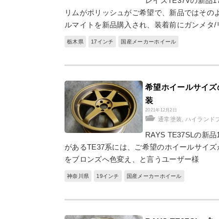
レイズTE37Vの新品
リムがポリッシュがご希望で、新品ではその
ルマイトを新品購入され、装着前にガンメタ/
栃木県
17インチ
国産メーカーホイール
希望ホイールサイズの
装
2021年12月2日
通常塗装
,
ハイランド
RAYS TE37SL
があるTE37系には、ご希望のホイールサイズ
をブロンズへ色変え、と言うユーザー様
神奈川県
19インチ
国産メーカーホイール