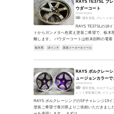
RAYS TE37S
ウダーコート
2020年6月30日
通常塗装
,
グレーメタ
RAYS TE37SL
トからガンメタへ色変え塗装ご希望で、栃木県
離します。 パウダーコートは粉末顔料の電着
栃木県
18インチ
国産メーカーホイール
RAYS ボルクレー
ュージョンカラーで
2020年6月22日
通常塗装
,
ホログラム
レット塗装施工例
,
イリュ
RAYS ボルクレーシングのSFチャレンジ1
塗装ご希望で香川県よりご依頼いただきました
ーを表現します。 まずは