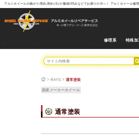
アルミホイールの曲がり/割れ/削れ/欠け/傷/錆/凹みなどでお困りの方へ！ アルミホイー
修理系
特殊加
RAYS
通常塗装
国産メーカーホイール
通常塗装