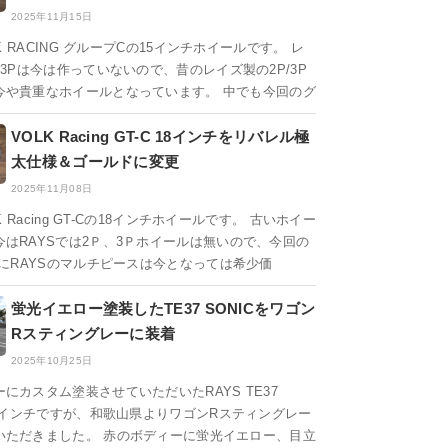
2025年11月15日
LK RACING グループCの15インチホイールです。 レ
/3Pは今は作っていないので、昔のレイズ製の2P/3P
今や貴重なホイールとなっています。 中でも今回のグ
VOLK Racing GT-C 18インチをリバレル極
太仕様＆ゴールドに変更
2025年11月08日
LK Racing GT-Cの18インチホイールです。 古いホイー
今はRAYSでは2Ｐ、3Ｐホイールは無いので、今回の
うにRAYSのマルチピースは今となっては希少価
蛍光イエロー塗装したTE37 SONICをワゴン
Rスティングレーに装着
2025年10月25日
にカスタム塗装させていただいたRAYS TE37
16インチですが、和歌山県よりワゴンRスティングレー
いただきました。 赤のボディーに蛍光イエロー、目立