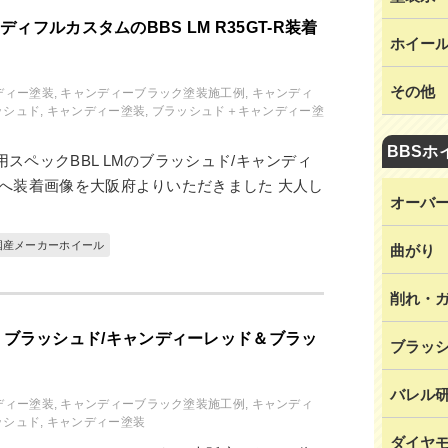
ィフルカスタムのBBS LM R35GT-R装着
ホイー
その他
ディー塗装
,
キャンディーブラック塗装施工例
,
キャンディ
ッシュド
,
キャンディー塗装
,
ブラッシュド＋キャンディー塗
BBSホ
用スペックBBL LMのブラッシュド/キャンディ
-Rへ装着画像を大阪府よりいただきました 大人し
オーバ
国産メーカーホイール
曲がり
削れ・
 LM ブラッシュド/キャンディーレッド＆ブラッ
ブラッ
バレル
ディー塗装
,
キャンディーブラック塗装施工例
,
キャンディ
ッシュド
,
キャンディー塗装
ダイヤ