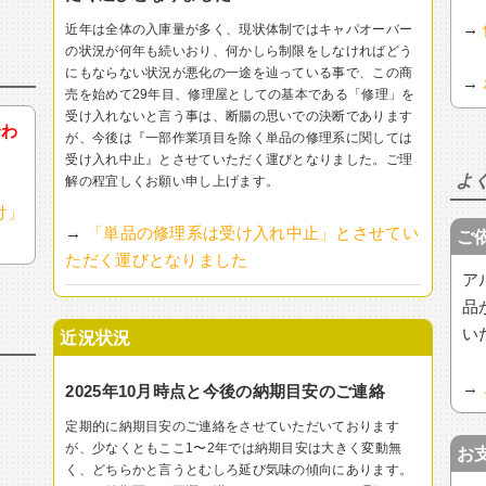
→
近年は全体の入庫量が多く、現状体制ではキャパオーバー
の状況が何年も続いおり、何かしら制限をしなければどう
にもならない状況が悪化の一途を辿っている事で、この商
→
売を始めて29年目、修理屋としての基本である「修理」を
受け入れないと言う事は、断腸の思いでの決断であります
合わ
が、今後は『一部作業項目を除く単品の修理系に関しては
受け入れ中止』とさせていただく運びとなりました。ご理
よ
解の程宜しくお願い申し上げます。
付」
→
「単品の修理系は受け入れ中止」とさせてい
ご
ただく運びとなりました
ア
品
い
近況状況
→
2025年10月時点と今後の納期目安のご連絡
定期的に納期目安のご連絡をさせていただいております
が、少なくともここ1〜2年では納期目安は大きく変動無
お
く、どちらかと言うとむしろ延び気味の傾向にあります。