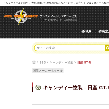
アルミホイールの曲がり/割れ/削れ/欠け/傷/錆/凹みなどでお困りの方へ！ アルミホイー
修理系
特殊加
BBS
キャンディー塗装
日産 GT-R
国産メーカーホイール
キャンディー塗装：日産 GT-