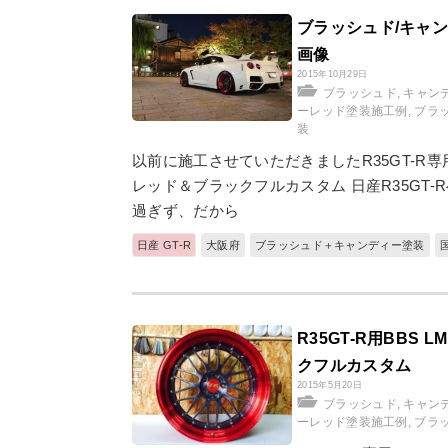
ブラッシュド/キャンデ
画像
2015年10月29日
ブラッシュド
,
キャン
ーレッド塗装施工例
,
ブラ
装
以前に施工させていただきましたR35GT-R専
レッド＆ブラックフルカスタム 日産R35GT
過ぎず、だから
日産 GT-R
大阪府
ブラッシュド＋キャンディー塗装
R35GT-R用BBS
クフルカスタム
2015年5月20日
ブラッシュド
,
キャン
ーレッド塗装施工例
,
ブラ