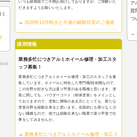
いつも納期面でご不憫お掛けしておりますが、ご理解いた
ア
だきますようお願いいたします。
質
頂く
つ
→
2025年10月時点と今後の納期目安のご連絡
→
を
採用情報
業務多忙につきアルミホイール修理・加工スタ
で読み込
ッフ募集！
業務多忙につきアルミホイール修理・加工のスタッフを募
集しています。ホイールに特化した専門職/技術職なので、
この分野が好きな方は遣り甲斐のある職種と思います。塗
装に関しても、パウダーコート（粉体塗装）をメインとし
ておりますので、塗装に興味のある方にとっても、新たな
塗装分野を経験出来ると思います。全国的にも限りなく少
ない職種なので、他では経験出来ない職業で遣り甲斐で仕
事をしてみませんか。
→
業務多忙につきアルミホイール修理・加工ス