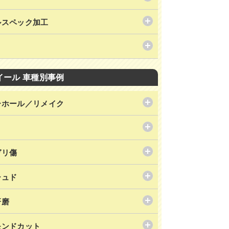
ルスペック加工
イール 車種別事例
ーホール／リメイク
ガリ傷
シュド
研磨
モンドカット