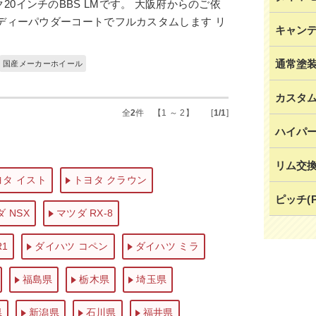
ク20インチのBBS LMです。 大阪府からのご依
ディーパウダーコートでフルカスタムします リ
キャン
通常塗
国産メーカーホイール
カスタ
全
2
件 【1 ～ 2】 [
1/1
]
ハイパ
リム交
ヨタ イスト
トヨタ クラウン
ピッチ(
 NSX
マツダ RX-8
R1
ダイハツ コペン
ダイハツ ミラ
福島県
栃木県
埼玉県
県
新潟県
石川県
福井県