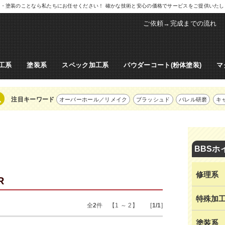
ル修理・塗装のことなら私たちにお任せください！ 確かな技術と安心の価格でサービスをご提供いた
ご依頼→完成までの流れ
工系
塗装系
スペック加工系
パウダーコート(粉体塗装)
マ
注目キーワード
オーバーホール／リメイク
ブラッシュド
バレル研磨
キ
BBSホ
修理系
R
特殊加
全
2
件 【1 ～ 2】 [
1/1
]
塗装系