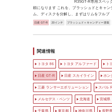
R35GT-R専用スペッ
頼になります これを、ブラッシュドとキャン
ム、ディスクを分解し、まずはリムをフルブ
日産 GT-R
20インチ
ブラッシュド＋キャンディー塗装
関連情報
トヨタ 86
トヨタ アルファード
ト
日産 GT-R
日産 スカイライン
ホンダ
三菱 ランサーエボリューション
スバル 
メルセデス・ベンツ
北海道
宮城県
千葉県
東京都
神奈川県
長野