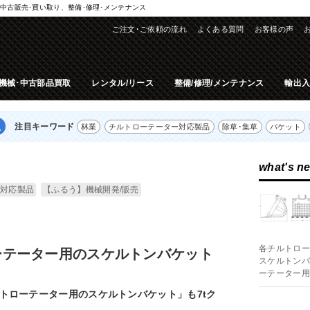
中古販売･買い取り、整備･修理･メンテナンス
ご注文･ご依頼の流れ
よくある質問
お客様の声
機械･中古部品買取
レンタル/リース
整備/修理/メンテナンス
輸出
注目キーワード
林業
チルトローテーター対応製品
除草･集草
バケット
what's n
対応製品
【ふるう】機械開発/販売
各チルトロー
ーテーター用のスケルトンバケット
スケルトンバ
ーテーター用は
トローテーター用のスケルトンバケット」も7tク