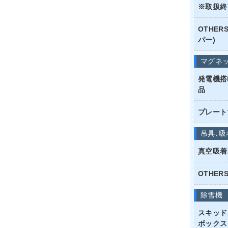
※取扱終
OTHE
パー)
マグネ
発電機搭
品
プレート
吊具､吸
真空吸着
OTHER
除雪機
スキッド
ボックス