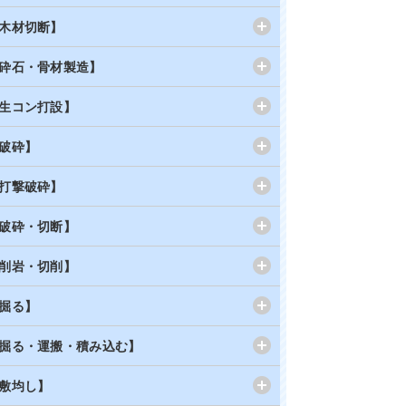
木材切断】
砕石・骨材製造】
生コン打設】
破砕】
打撃破砕】
破砕・切断】
削岩・切削】
掘る】
掘る・運搬・積み込む】
敷均し】