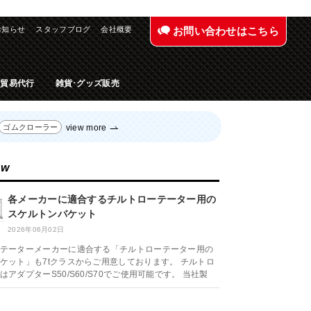
お知らせ
スタッフブログ
会社概要
お問い合わせはこちら
入貿易代行
雑貨･グッズ販売
view more
ゴムクローラー
ew
各メーカーに適合するチルトローテーター用の
スケルトンバケット
2026年06月02日
テーターメーカーに適合する「チルトローテーター用の
ケット」も7tクラスからご用意しております。 チルトロ
アダプターS50/S60/S70でご使用可能です。 当社製