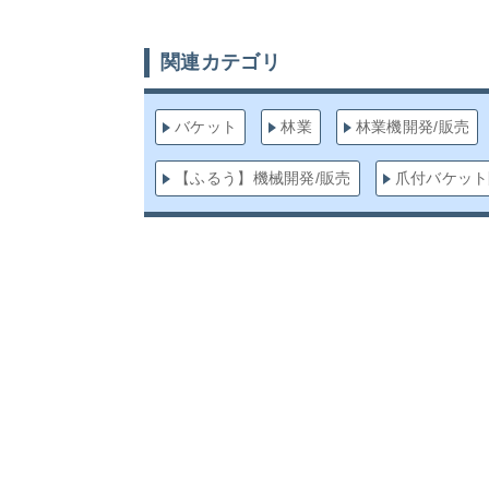
関連カテゴリ
バケット
林業
林業機開発/販売
【ふるう】機械開発/販売
爪付バケット