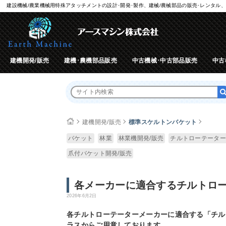
建設機械/農業機械用特殊アタッチメントの設計･開発･製作、建械/農械部品の販売･レンタル、
建機開発/販売
建機･農機部品販売
中古機械･中古部品販売
中古
建機開発/販売
標準スケルトンバケット
バケット
林業
林業機開発/販売
チルトローテーター
爪付バケット開発/販売
各メーカーに適合するチルトロ
2026年6月2日
各チルトローテーターメーカーに適合する「チル
ラスからご用意しております。