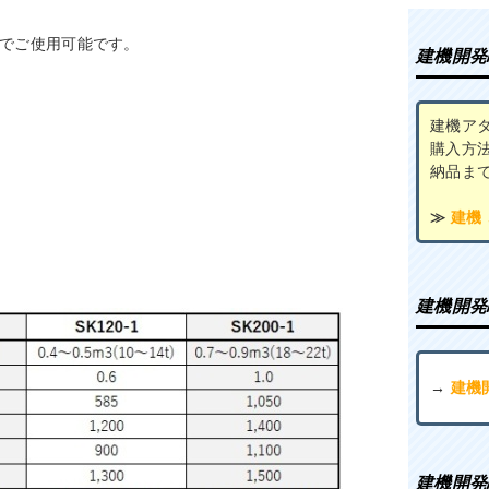
70でご使用可能です。
建機開発
建機ア
購入方
納品ま
≫
建機
建機開発
→
建機
建機開発