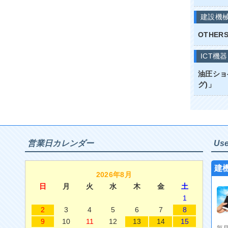
建設機
OTHE
ICT機器
油圧ショ
グ)」
営業日カレンダー
Use
建
2026年8月
日
月
火
水
木
金
土
1
2
3
4
5
6
7
8
9
10
11
12
13
14
15