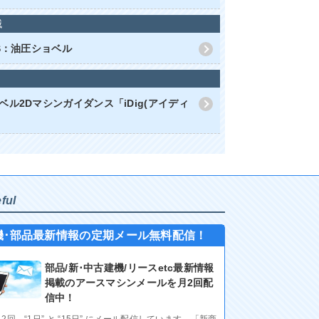
械
RS：油圧ショベル
ベル2Dマシンガイダンス「iDig(アイディ
ful
機･部品最新情報の定期メール無料配信！
部品/新･中古建機/リースetc最新情報
掲載のアースマシンメールを月2回配
信中！