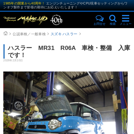
1985年の開業から40周年！
エンジンチューニングやCPU現車セッティングからワ
ンオフ製作まで皆様の期待にお応えいたします！
お問合せ
検索
メニュー
公認車検／一般車検
スズキ ハスラー
ハスラー MR31 R06A 車検・整備 入庫
です！
2026年2月10日