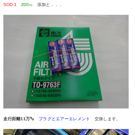
SOD-1
200㏄
添加と．．．
走行距離11万㌔
プラグとエアーエレメント
交換します。