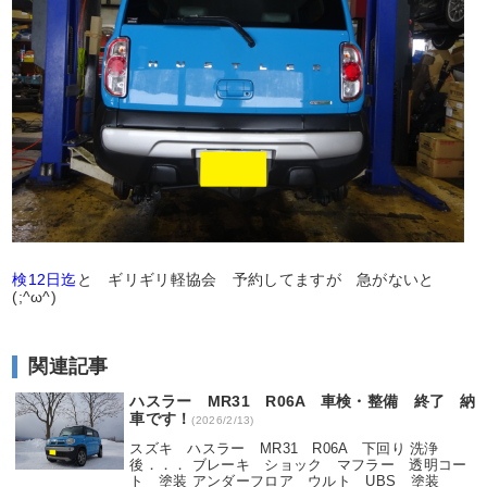
検12日迄
と ギリギリ軽協会 予約してますが 急がないと
(;^ω^)
関連記事
ハスラー MR31 R06A 車検・整備 終了 納
車です！
(2026/2/13)
スズキ ハスラー MR31 R06A 下回り 洗浄
後．．． ブレーキ ショック マフラー 透明コー
ト 塗装 アンダーフロア ウルト UBS 塗装