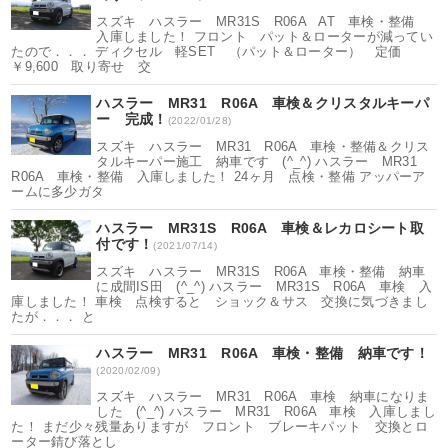
スズキ ハスラー MR31S R06A AT 車検・整備
入庫しました！ フロント パット＆ローターが減ってい
たので．．． ディクセル 軽SET （パット＆ローター） 定価
￥9,600 取り寄せ 交
ハスラー MR31 R06A 車検＆クリスタルキーパ
ー 完成！
(2022/01/28)
スズキ ハスラー MR31 R06A 車検・整備＆クリス
タルキーパー施工 納車です (^_^) ハスラー MR31
R06A 車検・整備 入庫しました！ 24ヶ月 点検・整備 アッパーア
ームに多少ガタ
ハスラー MR31S R06A 車検＆レカロシート取
付です！
(2021/07/14)
スズキ ハスラー MR31S R06A 車検・整備 納車
に成間IS田 (^_^) ハスラー MR31S R06A 車検 入
庫しました！ 車検 点検すると ショック＆サス 交換に気づきまし
たが．．． と
ハスラー MR31 R06A 車検・整備 納車です！
(2020/02/09)
スズキ ハスラー MR31 R06A 車検 納車になりま
した (^_^) ハスラー MR31 R06A 車検 入庫しまし
た！ まだ少々残量ありますが フロント ブレーキパット 交換とロ
ーター錆び落とし