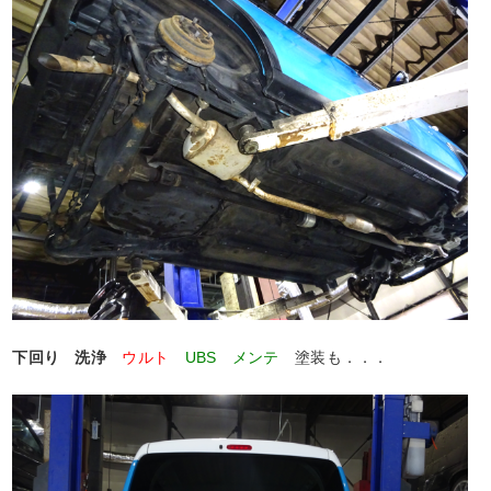
下回り 洗浄
ウルト
UBS メンテ
塗装も．．．