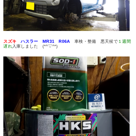
スズキ
ハスラー MR31 R06A
車検・整備 悪天候で
１週間
遅れ
入庫しました (*^▽^*)