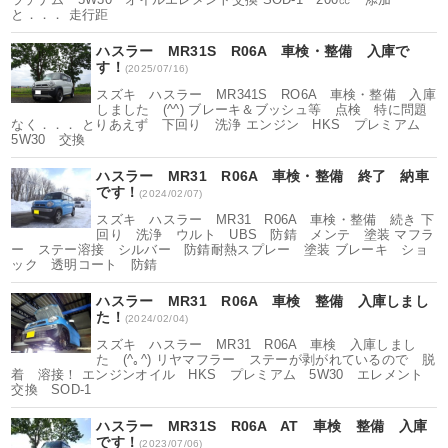
と．．． 走行距
ハスラー MR31S R06A 車検・整備 入庫で
す！
(2025/07/16)
スズキ ハスラー MR341S RO6A 車検・整備 入庫
しました (^^) ブレーキ＆ブッシュ等 点検 特に問題
なく．．． とりあえず 下回り 洗浄 エンジン HKS プレミアム
5W30 交換
ハスラー MR31 R06A 車検・整備 終了 納車
です！
(2024/02/07)
スズキ ハスラー MR31 R06A 車検・整備 続き 下
回り 洗浄 ウルト UBS 防錆 メンテ 塗装 マフラ
ー ステー溶接 シルバー 防錆耐熱スプレー 塗装 ブレーキ ショ
ック 透明コート 防錆
ハスラー MR31 R06A 車検 整備 入庫しまし
た！
(2024/02/04)
スズキ ハスラー MR31 R06A 車検 入庫しまし
た (^｡^) リヤマフラー ステーが剥がれているので 脱
着 溶接！ エンジンオイル HKS プレミアム 5W30 エレメント
交換 SOD-1
ハスラー MR31S R06A AT 車検 整備 入庫
です！
(2023/07/06)