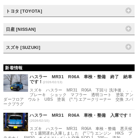
トヨタ [TOYOTA]
日産 [NISSAN]
スズキ [SUZUKI]
新着情報
ハスラー MR31 R06A 車検・整備 終了 納車
です！
(2026/02/13)
スズキ ハスラー MR31 R06A 下回り 洗浄後．．．
ブレーキ ショック マフラー 透明コート 塗装 アン
ダーフロア ウルト UBS 塗装 (^.^) エアークリーナー 交換 スパ
ークプラグ
ハスラー MR31 R06A 車検・整備 入庫です！
(2026/02/10)
スズキ ハスラー MR31 R06A 車検・整備 悪天候
で１週間遅れ入庫しました (^▽^) エンジン HKS プ
ラチナム 5W30 オイルエレメント交換 SOD-1 200㏄ 添加