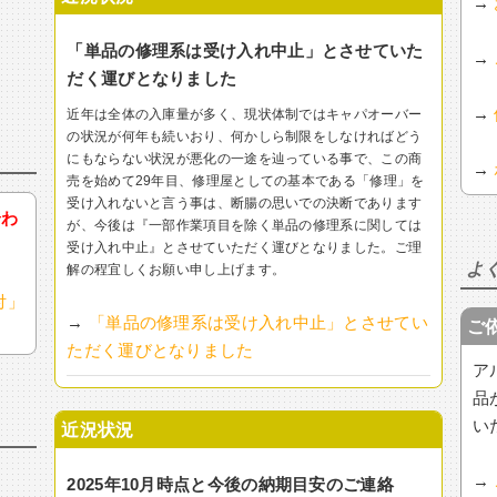
→
「単品の修理系は受け入れ中止」とさせていた
→
だく運びとなりました
→
近年は全体の入庫量が多く、現状体制ではキャパオーバー
の状況が何年も続いおり、何かしら制限をしなければどう
にもならない状況が悪化の一途を辿っている事で、この商
→
売を始めて29年目、修理屋としての基本である「修理」を
受け入れないと言う事は、断腸の思いでの決断であります
合わ
が、今後は『一部作業項目を除く単品の修理系に関しては
受け入れ中止』とさせていただく運びとなりました。ご理
よ
解の程宜しくお願い申し上げます。
付」
→
「単品の修理系は受け入れ中止」とさせてい
ご
ただく運びとなりました
ア
品
い
近況状況
→
2025年10月時点と今後の納期目安のご連絡