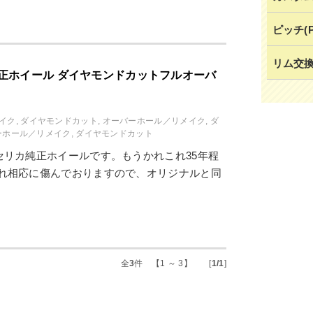
ピッチ(
リム交
正ホイール ダイヤモンドカットフルオーバ
イク
,
ダイヤモンドカット
,
オーバーホール／リメイク
,
ダ
ーホール／リメイク
,
ダイヤモンドカット
セリカ純正ホイールです。もうかれこれ35年程
それ相応に傷んでおりますので、オリジナルと同
全
3
件 【1 ～ 3】 [
1/1
]