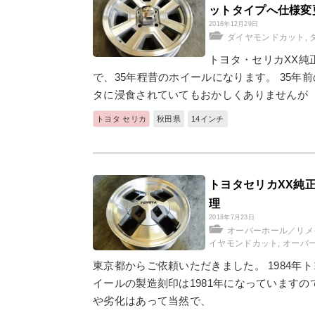
ットタイプへ仕様変
2018年12月29日
ダイヤモンドカット
,
トヨタ・セリカXX純正
で、35年程昔のホイールになります。 35
タに浸食されていてもおかしくありませんが
トヨタ セリカ
秋田県
14インチ
トヨタセリカXX純
理
2018年7月23日
オーバーホール／リメ
イヤモンドカット
,
オーバ
東京都からご依頼いただきました。 1984年
イールの製造刻印は1981年になっていますの
や劣化はあって当然で、