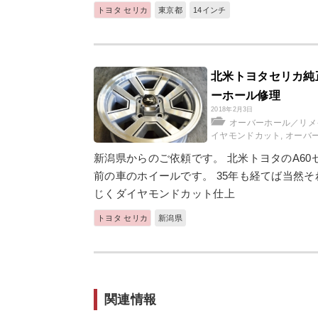
トヨタ セリカ
東京都
14インチ
北米トヨタセリカ純
ーホール修理
2018年2月3日
オーバーホール／リメ
イヤモンドカット
,
オーバ
新潟県からのご依頼です。 北米トヨタのA60
前の車のホイールです。 35年も経てば当然
じくダイヤモンドカット仕上
トヨタ セリカ
新潟県
関連情報