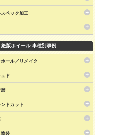
ルスペック加工
／絶版ホイール 車種別事例
ーホール／リメイク
シュド
研磨
モンドカット
装
ム塗装