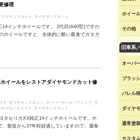
更修理
ホイー
ダイヤモンドカット
,
ダイヤモンドカット
14インチホイールです。 2代目(A60型)ですの
その他
年前のホイールですと、全体的に酷い腐食でガタガ
旧車系
オーバ
ブラッ
正ホイールをレストアダイヤモンドカット修
バレル
イク
,
ダイヤモンドカット
,
オーバーホール／リメイク
,
ダ
ダイヤ
ーホール／リメイク
,
ダイヤモンドカット
トヨタセリカXX純正14インチホイールです。ホ
通常塗
で、製造から37年程経過していますので、腐食
カスタ