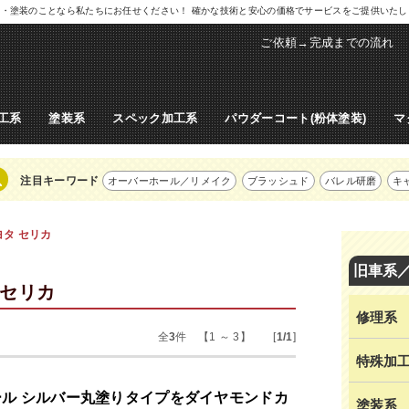
ル修理・塗装のことなら私たちにお任せください！ 確かな技術と安心の価格でサービスをご提供いた
ご依頼→完成までの流れ
工系
塗装系
スペック加工系
パウダーコート(粉体塗装)
マ
注目キーワード
オーバーホール／リメイク
ブラッシュド
バレル研磨
キ
ヨタ セリカ
旧車系
 セリカ
修理系
全
3
件 【1 ～ 3】 [
1/1
]
特殊加
ール シルバー丸塗りタイプをダイヤモンドカ
塗装系