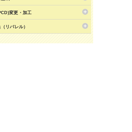
PCD)変更・加工
換（リバレル）