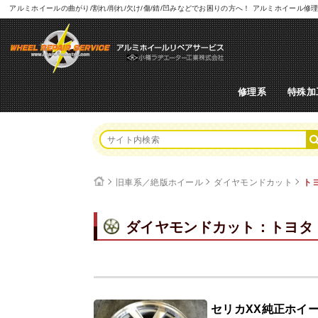
アルミホイールの曲がり/割れ/削れ/欠け/傷/錆/凹みなどでお困りの方へ！ アルミホイー
修理系
特殊加
旧車系／絶版ホイール
ダイヤモンドカット
ト
ダイヤモンドカット：トヨタ
セリカXX純正ホイ