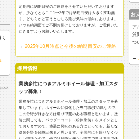
定期的に納期目安のご連絡をさせていただいております
が、少なくともここ1〜2年では納期目安は大きく変動無
お
く、どちらかと言うとむしろ延び気味の傾向にあります。
いつも納期面でご不憫お掛けしておりますが、ご理解いた
ア
だきますようお願いいたします。
質
頂く
つ
→
2025年10月時点と今後の納期目安のご連絡
→
を
採用情報
業務多忙につきアルミホイール修理・加工スタ
で読み込
ッフ募集！
業務多忙につきアルミホイール修理・加工のスタッフを募
集しています。ホイールに特化した専門職/技術職なので、
この分野が好きな方は遣り甲斐のある職種と思います。塗
装に関しても、パウダーコート（粉体塗装）をメインとし
ておりますので、塗装に興味のある方にとっても、新たな
塗装分野を経験出来ると思います。全国的にも限りなく少
ない職種なので、他では経験出来ない職業で遣り甲斐で仕