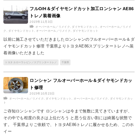
フルO/H＆ダイヤモンドカット加工ロンシャン AE86
トレノ装着画像
2015年11月3日
オーバーホール／リメイク
,
ダイヤモンドカット
,
オーバーホール／リメイ
ク
,
ダイヤモンドカット
,
オーバーホール／リメイク
,
ダイヤモンドカット
以前に施工させていただきましたロンシャンのフルオーバーホール＆ダ
イヤモンドカット修理 千葉県よりトヨタAE86スプリンタートレノへ装
着画像いただきました
トヨタ カローラレビン／スプリンタートレノ
千葉県
ロンシャン フルオーバーホール＆ダイヤモンドカッ
ト修理
2015年10月23日
オーバーホール／リメイク
,
ダイヤモンドカット
,
オーバーホール／リメイク
,
ダイヤモンドカッ
ト
ご存知ロンシャンです ロンシャンは今まで無数に見てきていますが、
その中でも程度の良さは上位だろう と思う位古い割には綺麗な状態で
す。 千葉県よりご依頼で、トヨタAE86トレノに履かせるため、このホ
イー