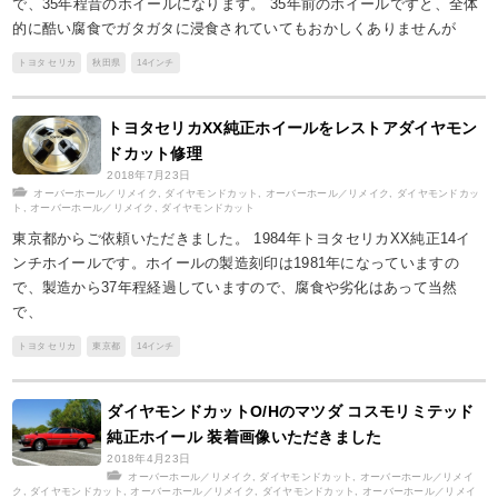
で、35年程昔のホイールになります。 35年前のホイールですと、全体
的に酷い腐食でガタガタに浸食されていてもおかしくありませんが
トヨタ セリカ
秋田県
14インチ
トヨタセリカXX純正ホイールをレストアダイヤモン
ドカット修理
2018年7月23日
オーバーホール／リメイク
,
ダイヤモンドカット
,
オーバーホール／リメイク
,
ダイヤモンドカッ
ト
,
オーバーホール／リメイク
,
ダイヤモンドカット
東京都からご依頼いただきました。 1984年トヨタセリカXX純正14イ
ンチホイールです。ホイールの製造刻印は1981年になっていますの
で、製造から37年程経過していますので、腐食や劣化はあって当然
で、
トヨタ セリカ
東京都
14インチ
ダイヤモンドカットO/Hのマツダ コスモリミテッド
純正ホイール 装着画像いただきました
2018年4月23日
オーバーホール／リメイク
,
ダイヤモンドカット
,
オーバーホール／リメイ
ク
,
ダイヤモンドカット
,
オーバーホール／リメイク
,
ダイヤモンドカット
,
オーバーホール／リメイ