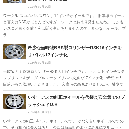
2024年07月20日
ワーク/レスコのパルスワン、14インチホイールです。 旧車系ホイール
と言えばSSRがほとんどですが、ワークはあまり見ませんね。 しかも
レスコと言う名前も今は聞く事がありませんので、希少なホイール、ブ
ラ
希少な当時物BBS製ロリンザーRSK16インチを
リバレル17インチ化
2024年05月15日
当時物のBBS製ロリンザーRSKの16インチです。 元々は16インチステ
ップリムですが、ダブルステップリムへ交換で17インチ化ご希望で大
阪府からご依頼いただきました。 入庫時の画像ありませんが、希少な
いすゞアスカ純正ホイールを代替え安全策でのブ
ラッシュドO/H
2024年03月30日
いすゞアスカ純正14インチホイールです。 かなり古いホイールですの
で、それ相応に傷みはあり、今回は新品時のように綺麗にフルO/H(オ