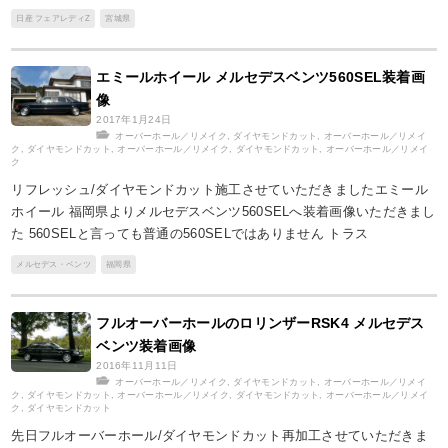
日産 フェアレディZ
宮城県
エミールホイール メルセデスベンツ560SEL装着画
像
2017年1月24日
オーバーホール／リメイク
,
ダイヤモンドカット
,
オーバーホール／リメイ
ク
,
ダイヤモンドカット
,
オーバーホール／リメイク
,
ダイヤモンドカット
,
オーバーホール／リメイ
ク
リフレッシュ/ダイヤモンドカット施工させていただきましたエミール
ホイール 福岡県よりメルセデスベンツ560SELへ装着画像いただきまし
た 560SELと言っても普通の560SELではありません トラス
メルセデス・ベンツ
福岡県
フルオーバーホールのロリンザーRSK4 メルセデス
ベンツ装着画像
2016年11月11日
オーバーホール／リメイク
,
ダイヤモンドカット
,
オーバーホール／リメイ
ク
,
ダイヤモンドカット
,
オーバーホール／リメイク
,
ダイヤモンドカット
,
オーバーホール／リメイ
ク
,
ダイヤモンドカット
先日フルオーバーホール/ダイヤモンドカット再加工させていただきま