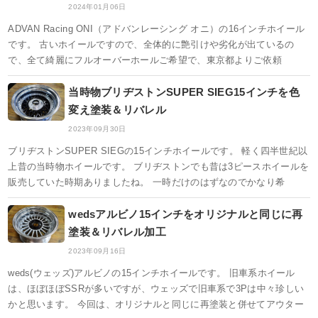
2024年01月06日
ADVAN Racing ONI（アドバンレーシング オニ）の16インチホイール
です。 古いホイールですので、全体的に艶引けや劣化が出ているの
で、全て綺麗にフルオーバーホールご希望で、東京都よりご依頼
当時物ブリヂストンSUPER SIEG15インチを色
変え塗装＆リバレル
2023年09月30日
ブリヂストンSUPER SIEGの15インチホイールです。 軽く四半世紀以
上昔の当時物ホイールです。 ブリヂストンでも昔は3ピースホイールを
販売していた時期ありましたね。 一時だけのはずなのでかなり希
wedsアルビノ15インチをオリジナルと同じに再
塗装＆リバレル加工
2023年09月16日
weds(ウェッズ)アルビノの15インチホイールです。 旧車系ホイール
は、ほぼほぼSSRが多いですが、ウェッズで旧車系で3Pは中々珍しい
かと思います。 今回は、オリジナルと同じに再塗装と併せてアウター