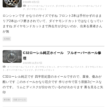
2016年3月2日
オーバーホール／リメイク
,
ダイヤモンドカット
,
オーバーホール／リメイ
ク
,
ダイヤモンドカット
ロンシャンです かなりのサイズですね フロント2本は手付かずのまま
リア2本はバフ磨きされていて、ダイヤモンドカットではなくなってい
ますね ダイヤモンドカットまで拘る方が少ないのか、出来る業者さん
が無
北海道
C32ローレル純正ホイール フルオーバーホール修
理
2015年11月17日
オーバーホール／リメイク
,
ダイヤモンドカット
,
オーバーホール／リメイク
,
ダイヤモンドカッ
ト
,
オーバーホール／リメイク
,
ダイヤモンドカット
C32ローレル純正です 四半世紀昔のホイールですので、腐食、傷みが
酷いです このホイールかなり厄介です 作りが今で言う溶接2ピースな
のです。 リムとディスクが分かれているのがわかります 裏を見ると矢
印
東京都
日産 ローレル