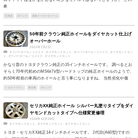
希
北海道
14インチ
国産メーカーホイール
50年前クラウン純正ホイールをダイヤカット仕上げ
オーバーホール
2021年7月2日
オーバーホール／リメイク
,
ダイヤモンドカット
,
オーバーホール／リメイク
,
ダイヤモンドカッ
ト
,
オーバーホール／リメイク
,
ダイヤモンドカット
かなり昔のトヨタクラウン純正の15インチホイールです。 調べるとお
そらく70年代初めのMS6♯7♯型ハードトップの純正ホイールのようで、
約50年程前の車両のホイールと言う事になりますね。 当然劣化や傷
トヨタ クラウン
東京都
15インチ
セリカXX純正ホイール シルバー丸塗りタイプをダイ
ヤモンドカットタイプへ仕様変更修理
2018年12月29日
ダイヤモンドカット
,
ダイヤモンドカット
,
ダイヤモンドカット
トヨタ・セリカXX純正14インチホイールです。 2代目(A60型)ですの