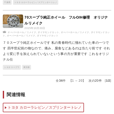
千葉県
トヨタ カローラレビン／スプリンタートレノ
70スープラ純正ホイール フルO/H修理 オリジナ
ルリメイク
2015年10月20日
オーバーホール／リメイク
,
ダイヤモンドカット
,
オーバーホール／リメイク
,
ダイヤモンドカッ
ト
,
オーバーホール／リメイク
,
ダイヤモンドカット
７０スープラ純正ホイールです 私の青春時代に憧れていた車の一つで
す 四半世紀前の物なので、痛み、腐食などあるのは当たり前です それ
より変に手を加えられていないという事の方が重要です これをオリジ
ナル仕
トヨタ スープラ
東京都
全
34
件 【1 ～ 20】
次の20件
[
1/2
]
関連情報
トヨタ カローラレビン／スプリンタートレノ