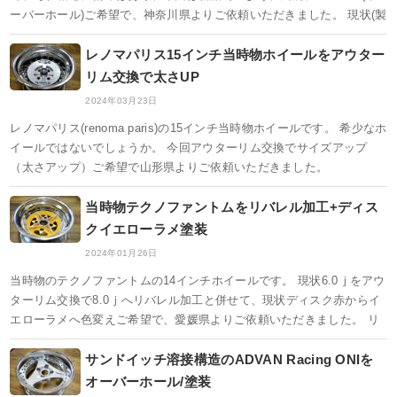
ーバーホール)ご希望で、神奈川県よりご依頼いただきました。 現状(製
レノマパリス15インチ当時物ホイールをアウター
リム交換で太さUP
2024年03月23日
レノマパリス(renoma paris)の15インチ当時物ホイールです。 希少なホ
イールではないでしょうか。 今回アウターリム交換でサイズアップ
（太さアップ）ご希望で山形県よりご依頼いただきました。
当時物テクノファントムをリバレル加工+ディス
クイエローラメ塗装
2024年01月26日
当時物のテクノファントムの14インチホイールです。 現状6.0ｊをアウ
ターリム交換で8.0ｊへリバレル加工と併せて、現状ディスク赤からイ
エローラメへ色変えご希望で、愛媛県よりご依頼いただきました。 リ
サンドイッチ溶接構造のADVAN Racing ONIを
オーバーホール/塗装