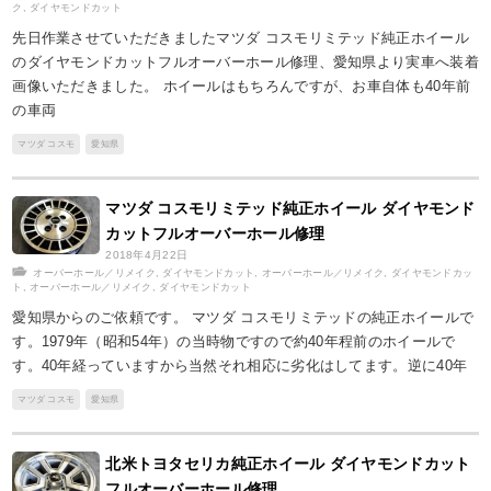
ク
,
ダイヤモンドカット
先日作業させていただきましたマツダ コスモリミテッド純正ホイール
のダイヤモンドカットフルオーバーホール修理、愛知県より実車へ装着
画像いただきました。 ホイールはもちろんですが、お車自体も40年前
の車両
マツダ コスモ
愛知県
マツダ コスモリミテッド純正ホイール ダイヤモンド
カットフルオーバーホール修理
2018年4月22日
オーバーホール／リメイク
,
ダイヤモンドカット
,
オーバーホール／リメイク
,
ダイヤモンドカッ
ト
,
オーバーホール／リメイク
,
ダイヤモンドカット
愛知県からのご依頼です。 マツダ コスモリミテッドの純正ホイールで
す。1979年（昭和54年）の当時物ですので約40年程前のホイールで
す。40年経っていますから当然それ相応に劣化はしてます。逆に40年
マツダ コスモ
愛知県
北米トヨタセリカ純正ホイール ダイヤモンドカット
フルオーバーホール修理