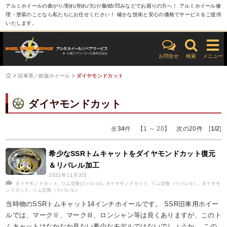
アルミホイールの曲がり/割れ/削れ/欠け/傷/錆/凹みなどでお困りの方へ！ アルミホイール修
理・塗装のことなら私たちにお任せください！ 確かな技術と安心の価格でサービスをご提供
いたします。
お問合せ
検索
メニュー
旧車系／絶版ホイール
ダイヤモンドカット
ダイヤモンドカット
全
34
件 【1 ～ 20】
次の20件
[
1/2
]
希少なSSRトムキャットをダイヤモンドカット復元
＆リバレル加工
2021年11月3日
ダイヤモンドカット
,
リム交換(リバレル)
,
ダイヤモンドカット
,
リム交換（リバレル）
,
ダイヤモ
ンドカット
,
リム交換（リバレル）
当時物のSSRトムキャット14インチホイールです。 SSR旧車用ホイー
ルでは、マークⅡ、マークⅢ、ロンシャン等は良くありますが、このト
ムキャットはなかなか見ない希少なモデルではないでしょうか。 この