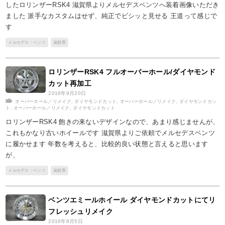
したロリンザーRSK4 滋賀県よりメルセデスベンツへ装着画像いただき
ました 派手なカスタムはせず、純正でビシッと見せる 王道って感じで
す
メルセデス・ベンツ
滋賀県
ロリンザーRSK4 フルオーバーホール/ダイヤモンド
カット再加工
2016年9月20日
オーバーホール／リメイク
,
ダイヤモンドカット
,
オーバーホール／リメイク
,
ダイヤモンドカッ
ト
,
オーバーホール／リメイク
,
ダイヤモンドカット
ロリンザーRSK4 飽きの来ないデザインなので、あまり感じませんが、
これもかなり古いホイールです 滋賀県よりご依頼でメルセデスベンツ
に履かせます 年数を考えると、比較的良い状態と言えると思います
が、
メルセデス・ベンツ
滋賀県
ベンツエミールホイール ダイヤモンドカットにてリ
フレッシュリメイク
2016年8月5日