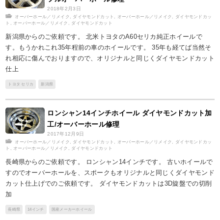
2018年2月3日
オーバーホール／リメイク
,
ダイヤモンドカット
,
オーバーホール／リメイク
,
ダイヤモンドカッ
ト
,
オーバーホール／リメイク
,
ダイヤモンドカット
新潟県からのご依頼です。 北米トヨタのA60セリカ純正ホイールで
す。もうかれこれ35年程前の車のホイールです。 35年も経てば当然そ
れ相応に傷んでおりますので、オリジナルと同じくダイヤモンドカット
仕上
トヨタ セリカ
新潟県
ロンシャン14インチホイール ダイヤモンドカット加
工/オーバーホール修理
2017年12月9日
オーバーホール／リメイク
,
ダイヤモンドカット
,
オーバーホール／リメイク
,
ダイヤモンドカッ
ト
,
オーバーホール／リメイク
,
ダイヤモンドカット
長崎県からのご依頼です。 ロンシャン14インチです。 古いホイールで
すのでオーバーホールを、スポークもオリジナルと同じくダイヤモンド
カット仕上げでのご依頼です。 ダイヤモンドカットは3D旋盤での切削
加
長崎県
14インチ
国産メーカーホイール