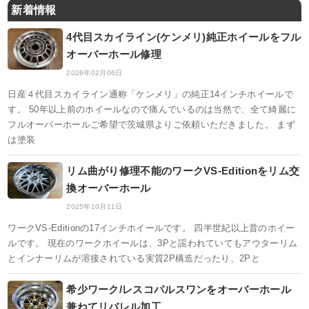
新着情報
4代目スカイライン(ケンメリ)純正ホイールをフル
オーバーホール修理
2026年02月06日
日産４代目スカイライン通称「ケンメリ」の純正14インチホイールで
す。 50年以上前のホイールなので痛んでいるのは当然で、全て綺麗に
フルオーバーホールご希望で茨城県よりご依頼いただきました。 まず
は塗装
リム曲がり修理不能のワークVS-Editionをリム交
換オーバーホール
2025年10月11日
ワークVS-Editionの17インチホイールです。 四半世紀以上昔のホイー
ルです。 現在のワークホイールは、3Pと謡われていてもアウターリム
とインナーリムが溶接されている実質2P構造だったり、2Pと
希少ワーク/レスコパルスワンをオーバーホール
兼ねてリバレル加工