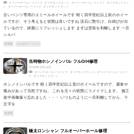
オーバーホール／リメイク
,
ダイヤモンドカット
,
オーバーホール／リメイク
,
ダイヤモンドカッ
ト
,
オーバーホール／リメイク
,
ダイヤモンドカット
古いベンツ専用のエミールホイールです 軽く四半世紀以上前のホイー
ルですが、そう考えると状態は良いですね 流石に艶引け、白錆びが出
ているので、綺麗にリフレッシュします まずは塗装を剥離します 一旦
シルバ
東京都
メルセデス・ベンツ
当時物ホシノインパル フルO/H修理
2016年3月14日
オーバーホール／リメイク
,
ダイヤモンドカット
,
オーバーホール／リメイ
ク
,
ダイヤモンドカット
ホシノインパルです 軽く四半世紀以上昔のホイールですので、腐食や
傷みがあって当然ですね。 これを元々の状態にリメイクします。 施工
途中画像撮り忘れました・・・ いつものように一旦剥離してから、十
文字を
埼玉県
極太ロンシャン フルオーバーホール修理