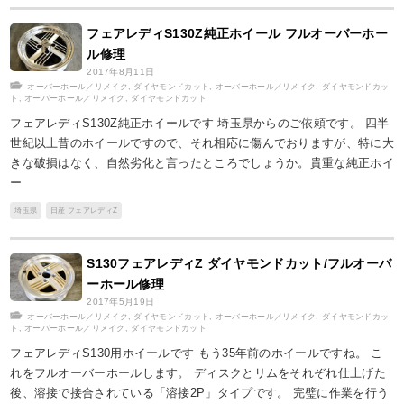
フェアレディS130Z純正ホイール フルオーバーホー
ル修理
2017年8月11日
オーバーホール／リメイク
,
ダイヤモンドカット
,
オーバーホール／リメイク
,
ダイヤモンドカッ
ト
,
オーバーホール／リメイク
,
ダイヤモンドカット
フェアレディS130Z純正ホイールです 埼玉県からのご依頼です。 四半
世紀以上昔のホイールですので、それ相応に傷んでおりますが、特に大
きな破損はなく、自然劣化と言ったところでしょうか。貴重な純正ホイ
ー
埼玉県
日産 フェアレディZ
S130フェアレディZ ダイヤモンドカット/フルオーバ
ーホール修理
2017年5月19日
オーバーホール／リメイク
,
ダイヤモンドカット
,
オーバーホール／リメイク
,
ダイヤモンドカッ
ト
,
オーバーホール／リメイク
,
ダイヤモンドカット
フェアレディS130用ホイールです もう35年前のホイールですね。 こ
れをフルオーバーホールします。 ディスクとリムをそれぞれ仕上げた
後、溶接で接合されている「溶接2P」タイプです。 完璧に作業を行う