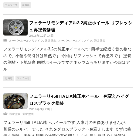
フェラーリ
茨城県
フェラーリモンディアル3.2純正ホイール リフレッシ
ュ再塗装修理
2016年12月14日
オーバーホール／リメイク
,
通常塗装
,
オーバーホール／リメイク
,
通常塗装
フェラーリモンディアル3.2の純正ホイールです 四半世紀近く昔の物な
ので、小傷や艶引けは当然です 今回はリフレッシュで再塗装です 塗装
の剥離・下地研磨 同型ホイールでマグネシウムもありますが今回はア
ル
北海道
フェラーリ
フェラーリ458ITALIA純正ホイール 色変えハイグ
ロスブラック塗装
2016年3月28日
通常塗装
,
通常塗装
フェラーリ458ITALIA純正ホイールです 入庫時の画像ありませんが、
普通のシルバーでした それをグロスブラックへ色変えします まずは塗
装を剥離、素地の研磨で塗装の下処理をします 仮に新品でも塗装は