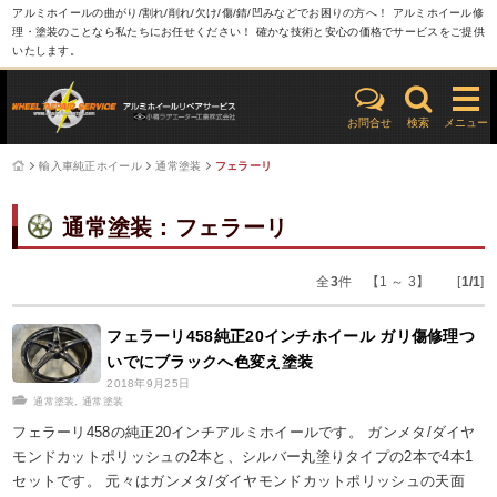
アルミホイールの曲がり/割れ/削れ/欠け/傷/錆/凹みなどでお困りの方へ！ アルミホイール修
理・塗装のことなら私たちにお任せください！ 確かな技術と安心の価格でサービスをご提供
いたします。
お問合せ
検索
メニュー
輸入車純正ホイール
通常塗装
フェラーリ
通常塗装：フェラーリ
全
3
件 【1 ～ 3】 [
1/1
]
フェラーリ458純正20インチホイール ガリ傷修理つ
いでにブラックへ色変え塗装
2018年9月25日
通常塗装
,
通常塗装
フェラーリ458の純正20インチアルミホイールです。 ガンメタ/ダイヤ
モンドカットポリッシュの2本と、シルバー丸塗りタイプの2本で4本1
セットです。 元々はガンメタ/ダイヤモンドカットポリッシュの天面