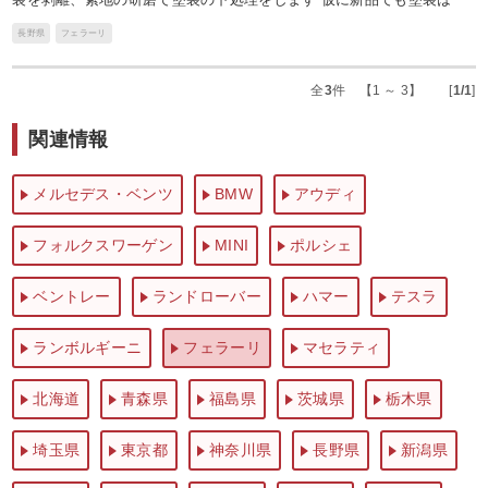
長野県
フェラーリ
全
3
件 【1 ～ 3】 [
1/1
]
関連情報
メルセデス・ベンツ
BMW
アウディ
フォルクスワーゲン
MINI
ポルシェ
ベントレー
ランドローバー
ハマー
テスラ
ランボルギーニ
フェラーリ
マセラティ
北海道
青森県
福島県
茨城県
栃木県
埼玉県
東京都
神奈川県
長野県
新潟県