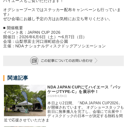
ハイエースもご覧いただけます！
オグショーブースではステッカー配布キャンペーンも行っていま
す♪
ぜひ会場にお越し予定の方はお気軽にお立ち寄りください。
■ 開催概要
イベント名：JAPAN CUP 2026
開催日：2026年6月6日（土）〜6月7日（日）
会場：山梨県富士河口湖町総合公園
主催：NDA ナショナルディスクドッグアソシエーション
関連記事
NDA JAPAN CUPにてハイエース「パッ
ケージTYPE-C」を展示中！
2026年6月6日
本日より2日間、「NDA JAPAN CUP2026」
が開催されています。 オグショースタッフも
前日に無事搬入を完了し、会場にて出展中！
ディスクドックの日本一が決定する熱戦を間
近で応援させていただきま