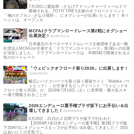
7月18日に愛知県・さなげアドベンチャーフィールドで
開催される、TOYO TIRES主催のオフロードイベント
「俺のオプカン -さなげ場所-」 にオグショーが出展いたします！ 本イ
ベントは、オープンカ
MCFAJクラブマンロードレース第2戦にオグショー
出展決定！
(2026/07/11)
日本最古のモーターサイクルレース主催団体である一般
社団法人MCFAJが主催する「クラブマンロードレース」第2戦への出展
が決定しました。 クラブマンロードレースは、年間3戦で開催される人
気のロードレース
「ウェビックオフロード祭り2026」に出展します！
(2026/06/25)
幅広いバイクパーツを取り扱う通販サイト「Webike（ウ
ェビック）」が主催するビッグイベント「ウェビックオ
フロード祭り2026」が、2026年7月18日（土）に長野県・爺ガ岳スキ
ー場で開催されることが
2026エンデューロ選手権プラザ坂下にお手伝い＆出
場してきました！
(2026/06/23)
6月20日・21日の２日間プラザ坂下で行われた
【2026MFJ全日本エンデューロ選手権】第2戦プラザ阪
下2DAYSにオグショースタッフがお手伝い&出場してきました！ 20日
はあいにくの天気でし