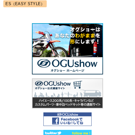
ES（EASY STYLE）