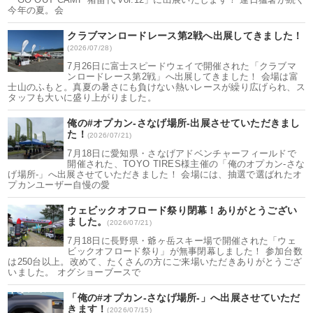
今年の夏。会
クラブマンロードレース第2戦へ出展してきました！
(2026/07/28)
7月26日に富士スピードウェイで開催された「クラブマ
ンロードレース第2戦」へ出展してきました！ 会場は富
士山のふもと。真夏の暑さにも負けない熱いレースが繰り広げられ、ス
タッフも大いに盛り上がりました。
俺の#オプカン-さなげ場所-出展させていただきまし
た！
(2026/07/21)
7月18日に愛知県・さなげアドベンチャーフィールドで
開催された、TOYO TIRES様主催の「俺のオプカン-さな
げ場所-」へ出展させていただきました！ 会場には、抽選で選ばれたオ
プカンユーザー自慢の愛
ウェビックオフロード祭り閉幕！ありがとうござい
ました。
(2026/07/21)
7月18日に長野県・爺ヶ岳スキー場で開催された「ウェ
ビックオフロード祭り」が無事閉幕しました！ 参加台数
は250台以上。改めて、たくさんの方にご来場いただきありがとうござ
いました。 オグショーブースで
「俺の#オプカン-さなげ場所-」へ出展させていただ
きます！
(2026/07/15)