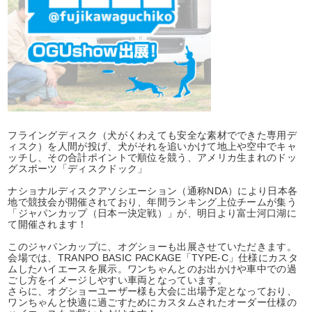
フライングディスク（犬がくわえても安全な素材でできた専用デ
ィスク）を人間が投げ、犬がそれを追いかけて地上や空中でキャ
ッチし、その合計ポイントで順位を競う、アメリカ生まれのドッ
グスポーツ「ディスクドック」
ナショナルディスクアソシエーション（通称NDA）により日本各
地で競技会が開催されており、年間ランキング上位チームが集う
「ジャパンカップ（日本一決定戦）」が、明日より富士河口湖に
て開催されます！
このジャパンカップに、オグショーも出展させていただきます。
会場では、TRANPO BASIC PACKAGE「TYPE-C」仕様にカスタ
ムしたハイエースを展示。ワンちゃんとのお出かけや車中での過
ごし方をイメージしやすい車両となっています。
さらに、オグショーユーザー様も大会に出場予定となっており、
ワンちゃんと快適に過ごすためにカスタムされたオーダー仕様の