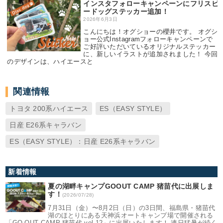
インスタフォローキャンペーンにフリスビ
ードッグステッカー追加！
2026年6月3日
こんにちは！オグショーの櫻井です。 オグシ
ョー公式Instagramフォローキャンペーンで
ご好評いただいているオリジナルステッカー
に、新しいイラストが追加されました！ 今回
のデザインは、ハイエースと
関連情報
トヨタ 200系ハイエース
ES（EASY STYLE）
日産 E26系キャラバン
ES（EASY STYLE）：日産 E26系キャラバン
新着情報
夏の湖畔キャンプGOOUT CAMP 猪苗代に出展しま
す！
(2026/07/28)
7月31日（金）〜8月2日（日）の3日間、福島県・猪苗代
湖のほとりにある天神浜オートキャンプ場で開催される
「GO OUT CAMP 猪苗代 vol.12」に出展いたします！ 連日猛暑が続く