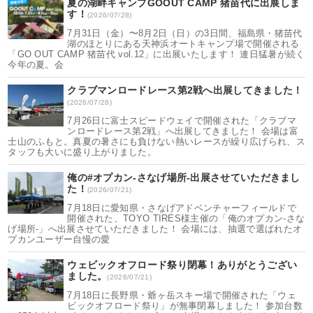
夏の湖畔キャンプGOOUT CAMP 猪苗代に出展しま
す！
(2026/07/28)
7月31日（金）〜8月2日（日）の3日間、福島県・猪苗代
湖のほとりにある天神浜オートキャンプ場で開催される
「GO OUT CAMP 猪苗代 vol.12」に出展いたします！ 連日猛暑が続く
今年の夏。会
クラブマンロードレース第2戦へ出展してきました！
(2026/07/28)
7月26日に富士スピードウェイで開催された「クラブマ
ンロードレース第2戦」へ出展してきました！ 会場は富
士山のふもと。真夏の暑さにも負けない熱いレースが繰り広げられ、ス
タッフも大いに盛り上がりました。
俺の#オプカン-さなげ場所-出展させていただきまし
た！
(2026/07/21)
7月18日に愛知県・さなげアドベンチャーフィールドで
開催された、TOYO TIRES様主催の「俺のオプカン-さな
げ場所-」へ出展させていただきました！ 会場には、抽選で選ばれたオ
プカンユーザー自慢の愛
ウェビックオフロード祭り閉幕！ありがとうござい
ました。
(2026/07/21)
7月18日に長野県・爺ヶ岳スキー場で開催された「ウェ
ビックオフロード祭り」が無事閉幕しました！ 参加台数