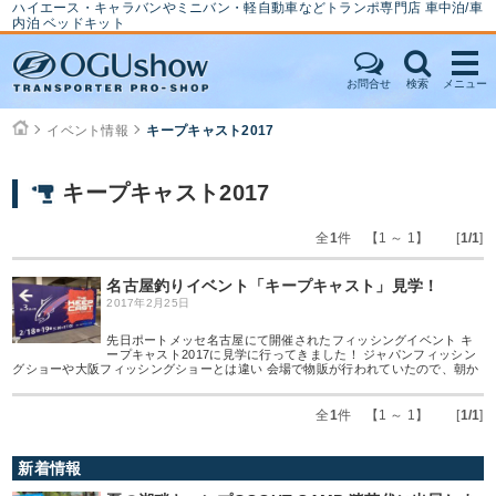
ハイエース・キャラバンやミニバン・軽自動車などトランポ専門店 車中泊/車
内泊 ベッドキット
お問合せ
検索
メニュー
イベント情報
キープキャスト2017
キープキャスト2017
全
1
件 【1 ～ 1】 [
1/1
]
名古屋釣りイベント「キープキャスト」見学！
2017年2月25日
先日ポートメッセ名古屋にて開催されたフィッシングイベント キ
ープキャスト2017に見学に行ってきました！ ジャパンフィッシン
グショーや大阪フィッシングショーとは違い 会場で物販が行われていたので、朝か
全
1
件 【1 ～ 1】 [
1/1
]
新着情報