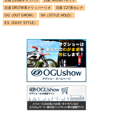
日産 E26系キャラバン
日産 NV200バネット
日産 DR17W系クリッパーリオ
日産 C27系セレナ
OG（OUT GROW）
SH（STYLE HOLD）
ES（EASY STYLE）