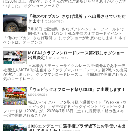
は250台以上。改めて、たくさんの方にご来場いただきありがとうござ
いました。 オグショーブースで
「俺の#オプカン-さなげ場所-」へ出展させていただ
きます！
(2026/07/15)
7月18日に愛知県・さなげアドベンチャーフィールドで
開催される、TOYO TIRES主催のオフロードイベント
「俺のオプカン -さなげ場所-」 にオグショーが出展いたします！ 本イ
ベントは、オープンカ
MCFAJクラブマンロードレース第2戦にオグショー
出展決定！
(2026/07/11)
日本最古のモーターサイクルレース主催団体である一般
社団法人MCFAJが主催する「クラブマンロードレース」第2戦への出展
が決定しました。 クラブマンロードレースは、年間3戦で開催される人
気のロードレース
「ウェビックオフロード祭り2026」に出展します！
(2026/06/25)
幅広いバイクパーツを取り扱う通販サイト「Webike（ウ
ェビック）」が主催するビッグイベント「ウェビックオ
フロード祭り2026」が、2026年7月18日（土）に長野県・爺ガ岳スキ
ー場で開催されることが
2026エンデューロ選手権プラザ坂下にお手伝い＆出
場してきました！