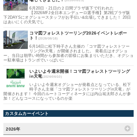
(2026/06/23)
6月20日・21日の２日間プラザ坂下で行われた
【2026MFJ全日本エンデューロ選手権】第2戦プラザ阪
下2DAYSにオグショースタッフがお手伝い&出場してきました！ 20日
はあいにくの天気でし
コマ図フォレストツーリング2026イベントレポー
ト！
(2026/06/16)
6月14日に松下時子さん主催の「コマ図フォレストツー
リングin天竜」が開催されました。 発着点はオグショ
ー。当日は朝早い時間から参加者の皆様にお集まりいただき、オグショ
ー駐車場はトランポでいっぱいに
いよいよ今週末開催！コマ図フォレストツーリング
in天竜
(2026/06/10)
いよいよ今週末オグショーが発着点となっている、松下
時子さん主催「コマ図フォレストツーリングin天竜」が
開催されます！ 今回のルートコーディネータには内山祐太郎さんが参
加！どんなコースになっているのか楽
カスタムカーイベント
2026年