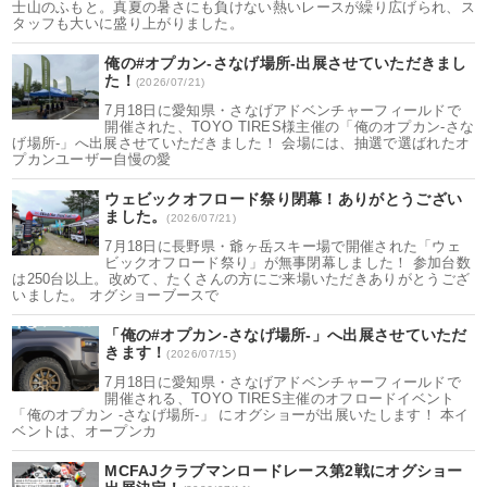
士山のふもと。真夏の暑さにも負けない熱いレースが繰り広げられ、ス
タッフも大いに盛り上がりました。
俺の#オプカン-さなげ場所-出展させていただきまし
た！
(2026/07/21)
7月18日に愛知県・さなげアドベンチャーフィールドで
開催された、TOYO TIRES様主催の「俺のオプカン-さな
げ場所-」へ出展させていただきました！ 会場には、抽選で選ばれたオ
プカンユーザー自慢の愛
ウェビックオフロード祭り閉幕！ありがとうござい
ました。
(2026/07/21)
7月18日に長野県・爺ヶ岳スキー場で開催された「ウェ
ビックオフロード祭り」が無事閉幕しました！ 参加台数
は250台以上。改めて、たくさんの方にご来場いただきありがとうござ
いました。 オグショーブースで
「俺の#オプカン-さなげ場所-」へ出展させていただ
きます！
(2026/07/15)
7月18日に愛知県・さなげアドベンチャーフィールドで
開催される、TOYO TIRES主催のオフロードイベント
「俺のオプカン -さなげ場所-」 にオグショーが出展いたします！ 本イ
ベントは、オープンカ
MCFAJクラブマンロードレース第2戦にオグショー