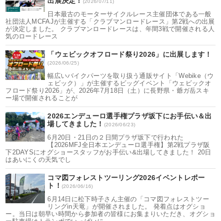
出展決定！
(2026/07/11)
日本最古のモーターサイクルレース主催団体である一般
社団法人MCFAJが主催する「クラブマンロードレース」第2戦への出展
が決定しました。 クラブマンロードレースは、年間3戦で開催される人
気のロードレース
「ウェビックオフロード祭り2026」に出展します！
(2026/06/25)
幅広いバイクパーツを取り扱う通販サイト「Webike（ウ
ェビック）」が主催するビッグイベント「ウェビックオ
フロード祭り2026」が、2026年7月18日（土）に長野県・爺ガ岳スキ
ー場で開催されることが
2026エンデューロ選手権プラザ坂下にお手伝い＆出
場してきました！
(2026/06/23)
6月20日・21日の２日間プラザ坂下で行われた
【2026MFJ全日本エンデューロ選手権】第2戦プラザ阪
下2DAYSにオグショースタッフがお手伝い&出場してきました！ 20日
はあいにくの天気でし
コマ図フォレストツーリング2026イベントレポー
ト！
(2026/06/16)
6月14日に松下時子さん主催の「コマ図フォレストツー
リングin天竜」が開催されました。 発着点はオグショ
ー。当日は朝早い時間から参加者の皆様にお集まりいただき、オグショ