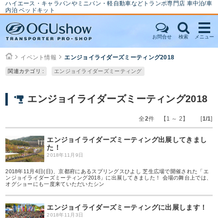
ハイエース・キャラバンやミニバン・軽自動車などトランポ専門店 車中泊/車
内泊 ベッドキット
お問合せ
検索
メニュー
イベント情報
エンジョイライダーズミーティング2018
関連カテゴリ :
エンジョイライダーズミーティング
エンジョイライダーズミーティング2018
全
2
件 【1 ～ 2】 [
1/1
]
エンジョイライダーズミーティング出展してきまし
た！
2018年11月9日
2018年11月4日(日)、京都府にあるスプリングスひよし 芝生広場で開催された「エ
ンジョイライダーズミーティング2018」に出展してきました！ 会場の舞台上では、
オグショーにも一度来ていただいたシン
エンジョイライダーズミーティングに出展します！
2018年11月3日