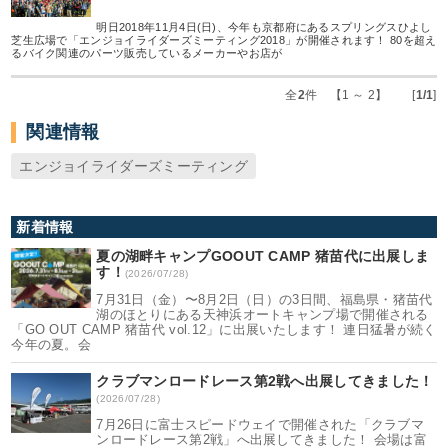
明日2018年11月4日(日)、今年も京都府にあるスプリングスひよし
芝生広場で「エンジョイライダーズミーティング2018」が開催されます！ 80を超え
るバイク関連のパーツ販売しているメーカーやお店が
全
2
件 【1 ～ 2】 [
1/1
]
関連情報
エンジョイライダーズミーティング
新着情報
夏の湖畔キャンプGOOUT CAMP 猪苗代に出展しま
す！
(2026/07/28)
7月31日（金）〜8月2日（日）の3日間、福島県・猪苗代
湖のほとりにある天神浜オートキャンプ場で開催される
「GO OUT CAMP 猪苗代 vol.12」に出展いたします！ 連日猛暑が続く
今年の夏。会
クラブマンロードレース第2戦へ出展してきました！
(2026/07/28)
7月26日に富士スピードウェイで開催された「クラブマ
ンロードレース第2戦」へ出展してきました！ 会場は富